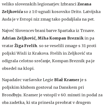
veliko slovenskih legionarjev. Izbranci
Zorana
Zeljkovića
so z 1:0 ugnali kosovsko Drito. Latvijska
Auda je v Evropi niz zmag tako podaljšala na pet.
Največ Slovencev brani barve Spartaka iz Trnave.
Adrian Zeljković, Miha Kompan Breznik
in pa
vratar
Žiga Frelih
. so se veselili zmage s 3:1 proti
poljski Wisli iz Krakova. Frelih in Zeljković sta
odigrala celotno srečanje, Kompan Breznik pa je
obsedel na klopi.
Napadalec varšavske Legie
Blaž Kramer
je s
poljskim klubom gostoval na Danskem pri
Brondbyju. Kramer je vstopil v 60. minuti in podal za
oba zadetka, ki sta prinesla preobrat v drugem