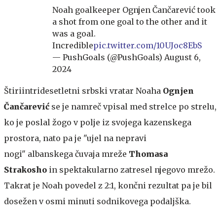
Noah goalkeeper Ognjen Čančarević took
a shot from one goal to the other and it
was a goal.
Incredible
pic.twitter.com/10UJoc8EbS
— PushGoals (@PushGoals)
August 6,
2024
Štiriintridesetletni srbski vratar Noaha
Ognjen
Čančarević
se je namreč vpisal med strelce po strelu,
ko je poslal žogo v polje iz svojega kazenskega
prostora, nato pa je "ujel na nepravi
nogi" albanskega čuvaja mreže
Thomasa
Strakosho
in spektakularno zatresel njegovo mrežo.
Takrat je Noah povedel z 2:1, končni rezultat pa je bil
dosežen v osmi minuti sodnikovega podaljška.