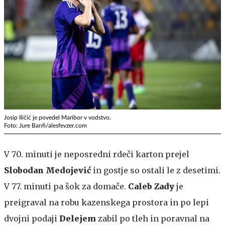
Josip Iličić je povedel Maribor v vodstvo.
Foto: Jure Banfi/alesfevzer.com
V 70. minuti je neposredni rdeči karton prejel
Slobodan Medojević
in gostje so ostali le z desetimi.
V 77. minuti pa šok za domače.
Caleb Zady
je
preigraval na robu kazenskega prostora in po lepi
dvojni podaji
Delejem
zabil po tleh in poravnal na