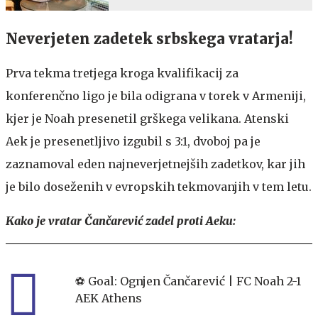
Neverjeten zadetek srbskega vratarja!
Prva tekma tretjega kroga kvalifikacij za
konferenčno ligo je bila odigrana v torek v Armeniji,
kjer je Noah presenetil grškega velikana. Atenski
Aek je presenetljivo izgubil s 3:1, dvoboj pa je
zaznamoval eden najneverjetnejših zadetkov, kar jih
je bilo doseženih v evropskih tekmovanjih v tem letu.
Kako je vratar Čančarević zadel proti Aeku:
⚽️ Goal: Ognjen Čančarević | FC Noah 2-1
AEK Athens