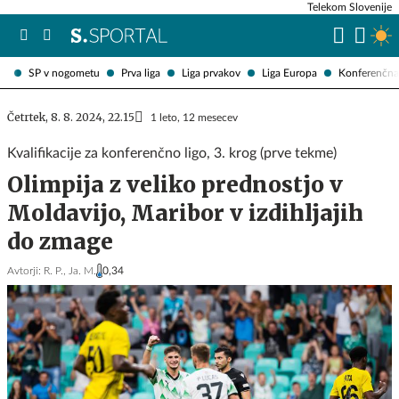
Telekom Slovenije
SP v nogometu
Prva liga
Liga prvakov
Liga Europa
Konferenčna 
Četrtek, 8. 8. 2024, 22.15
1 leto, 12 mesecev
Kvalifikacije za konferenčno ligo, 3. krog (prve tekme)
Olimpija z veliko prednostjo v
Moldavijo, Maribor v izdihljajih
do zmage
Avtorji:
R. P.,
Ja. M.
0,34