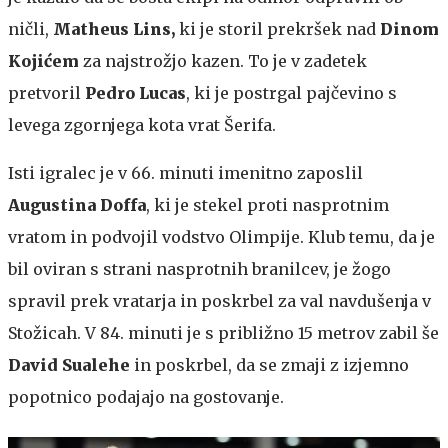
ničli,
Matheus Lins,
ki je storil prekršek nad
Dinom
Kojićem
za najstrožjo kazen. To je v zadetek
pretvoril
Pedro Lucas
, ki je postrgal pajčevino s
levega zgornjega kota vrat Šerifa.
Isti igralec je v 66. minuti imenitno zaposlil
Augustina Doffa
, ki je stekel proti nasprotnim
vratom in podvojil vodstvo Olimpije. Klub temu, da je
bil oviran s strani nasprotnih branilcev, je žogo
spravil prek vratarja in poskrbel za val navdušenja v
Stožicah. V 84. minuti je s približno 15 metrov zabil še
David Sualehe
in poskrbel, da se zmaji z izjemno
popotnico podajajo na gostovanje.