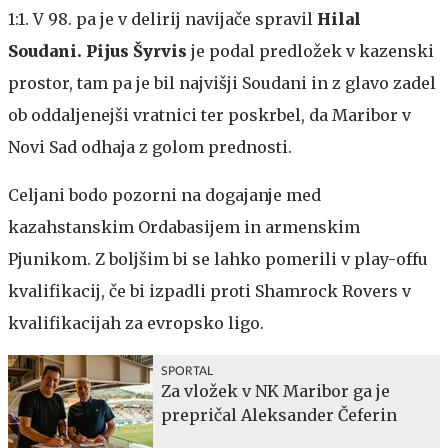
1:1. V 98. pa je v delirij navijače spravil
Hilal
Soudani.
Pijus Šyrvis
je podal predložek v kazenski
prostor, tam pa je bil najvišji Soudani in z glavo zadel
ob oddaljenejši vratnici ter poskrbel, da Maribor v
Novi Sad odhaja z golom prednosti.
Celjani bodo pozorni na dogajanje med
kazahstanskim Ordabasijem in armenskim
Pjunikom. Z boljšim bi se lahko pomerili v play-offu
kvalifikacij, če bi izpadli proti Shamrock Rovers v
kvalifikacijah za evropsko ligo.
SPORTAL
Za vložek v NK Maribor ga je
prepričal Aleksander Čeferin