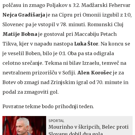
polčasu in zmago Poljakov s 3:2. Madžarski Fehervar
Nejca Gradišarja
je na Cipru pri Omonii izgubil z 1:0,
Slovenec pa je vstopil v 78. minuti. Romunski Cluj
Matije Bobna
je gostoval pri Maccabiju Petach
Tikva, kjer v napadu nastopa
Luka Štor
. Na koncu se
je veselil Boben, bilo je 0:1. Oba pa sta odigrala
celotno srečanje. Tekma ni bilav Izraelu, temveč na
nevtralnem prizorišču v Sofiji.
Alen Korošec
je za
Botev ob zmagi nad Zrinjskim igral od 70. minute in
podal za zmagoviti gol.
Povratne tekme bodo prihodnji teden.
SPORTAL
Mourinho v škripcih, Belec proti
Slovanu dobil dva gola