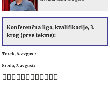
Konferenčna liga, kvalifikacije, 3.
krog (prve tekme):
Torek, 6. avgust:
Sreda, 7. avgust:
Četrtek, 8. avgust:
SPORTAL
Celjani izvedeli, kdo jih čaka v
Evropi, če izločijo Irce