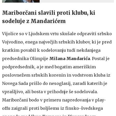
Mariborčani slavili proti klubu, ki
sodeluje z Mandarićem
Vijolice so v Ljudskem vrtu skušale odpraviti srbsko
Vojvodino, enega največjih srbskih klubov, ki je pred
kratkim povabil k sodelovanju tudi nekdanjega
predsednika Olimpije
Milana Mandarića
. Postal je
podpredsednik, a je med bogatim ameriškim
poslovnežem srbskih korenin in vodstvom kluba iz
Novega Sada prišlo do nesoglasij, zaradi katerih je
vprašljivo, ali bosta v prihodnje še sodelovala.
Mariborčani bodo v primeru napredovanja v play-
offu zaigrali proti boljšemu iz finsko-švedskega