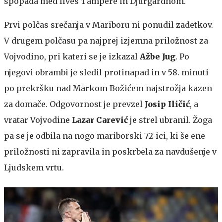
spopada med Ilves Tampere in Djurgardnom.
Prvi polčas srečanja v Mariboru ni ponudil zadetkov.
V drugem polčasu pa najprej izjemna priložnost za
Vojvodino, pri kateri se je izkazal
Ažbe Jug
. Po
njegovi obrambi je sledil protinapad in v 58. minuti
po prekršku nad Markom Božićem najstrožja kazen
za domače. Odgovornost je prevzel
Josip Iličić
, a
vratar Vojvodine
Lazar Carević
je strel ubranil. Žoga
pa se je odbila na nogo mariborski 72-ici, ki še ene
priložnosti ni zapravila in poskrbela za navdušenje v
Ljudskem vrtu.