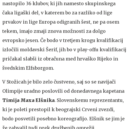
nastopilo 36 klubov, ki jih namesto skupinskega
čaka ligaški del, v katerem bo za razliko od lige
prvakov in lige Europa odigranih šest, ne pa osem
tekem, imajo zmaji znova možnosti za dolgo
evropsko jesen. Če bodo v tretjem krogu kvalifikacij
izločili moldavski Šerif, jih bo v play-offu kvalifikacij
pričakal slabši iz obračuna med hrvaško Rijeko in
švedskim Elfsborgom.
V Stožicah je bilo zelo čustveno, saj so se navijači
Olimpije uradno poslovili od donedavnega kapetana
Timija Maxa Elšnika
. Slovenskemu reprezentantu,
ki je poleti prestopil k beograjski Crveni zvezdi,
bodo posvetili posebno koreografijo. Elšnik se jim je
že zahvalil tudi prek družbenih omrežij.