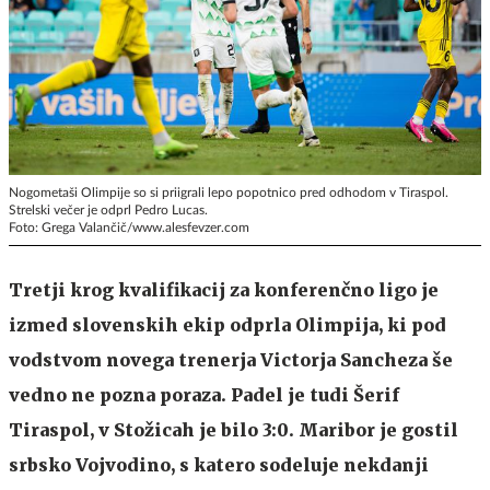
Nogometaši Olimpije so si priigrali lepo popotnico pred odhodom v Tiraspol.
Strelski večer je odprl Pedro Lucas.
Foto: Grega Valančič/www.alesfevzer.com
Tretji krog kvalifikacij za konferenčno ligo je
izmed slovenskih ekip odprla Olimpija, ki pod
vodstvom novega trenerja Victorja Sancheza še
vedno ne pozna poraza. Padel je tudi Šerif
Tiraspol, v Stožicah je bilo 3:0. Maribor je gostil
srbsko Vojvodino, s katero sodeluje nekdanji