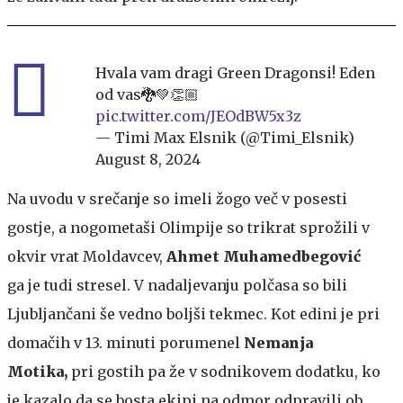
Hvala vam dragi Green Dragonsi! Eden
od vas🐉💚👏🏼
pic.twitter.com/JEOdBW5x3z
— Timi Max Elsnik (@Timi_Elsnik)
August 8, 2024
Na uvodu v srečanje so imeli žogo več v posesti
gostje, a nogometaši Olimpije so trikrat sprožili v
okvir vrat Moldavcev,
Ahmet Muhamedbegović
ga je tudi stresel. V nadaljevanju polčasa so bili
Ljubljančani še vedno boljši tekmec. Kot edini je pri
domačih v 13. minuti porumenel
Nemanja
Motika,
pri gostih pa že v sodnikovem dodatku, ko
je kazalo da se bosta ekipi na odmor odpravili ob