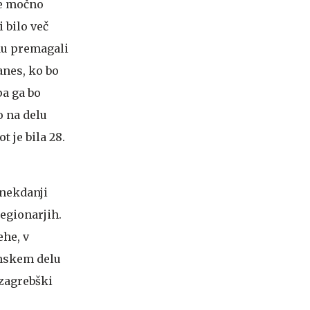
že močno
 bilo več
idu premagali
anes, ko bo
pa ga bo
bo na delu
 je bila 28.
, nekdanji
legionarjih.
ehe, v
pinskem delu
 zagrebški