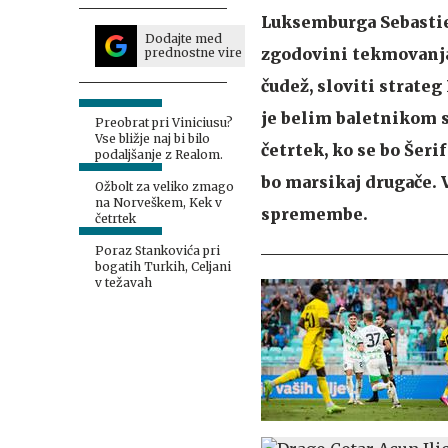
Luksemburga Sebastien
Dodajte med
zgodovini tekmovanja.
prednostne vire
čudež, sloviti strateg
je belim baletnikom sr
Preobrat pri Viniciusu?
Vse bližje naj bi bilo
četrtek, ko se bo Šeri
podaljšanje z Realom.
bo marsikaj drugače. 
Ožbolt za veliko zmago
na Norveškem, Kek v
spremembe.
četrtek
Poraz Stankovića pri
bogatih Turkih, Celjani
v težavah