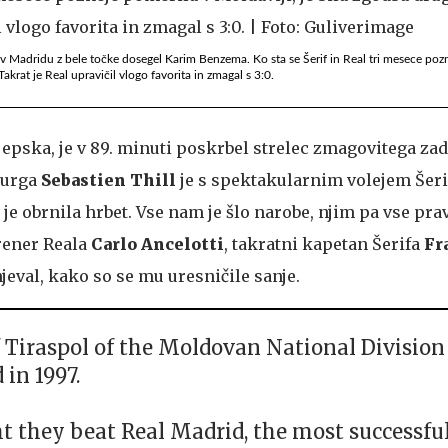
u v Madridu z bele točke dosegel Karim Benzema. Ko sta se Šerif in Real tri mesece poz
akrat je Real upravičil vlogo favorita in zmagal s 3:0.
j epska, je v 89. minuti poskrbel strelec zmagovitega zad
burga
Sebastien Thill
je s spektakularnim volejem Šeri
je obrnila hrbet. Vse nam je šlo narobe, njim pa vse prav,
rener Reala
Carlo Ancelotti
, takratni kapetan Šerifa
Fr
jeval, kako so se mu uresničile sanje.
f Tiraspol of the Moldovan National Division
 in 1997.
t they beat Real Madrid, the most successful