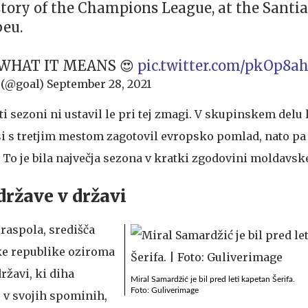
story of the Champions League, at the Santi
eu.
WHAT IT MEANS 😍
pic.twitter.com/pkOp8a
(@goal)
September 28, 2021
ti sezoni ni ustavil le pri tej zmagi. V skupinskem delu
 si s tretjim mestom zagotovil evropsko pomlad, nato pa
. To je bila največja sezona v kratki zgodovini moldavsk
države v državi
iraspola, središča
e republike oziroma
ržavi, ki diha
Miral Samardžić je bil pred leti kapetan Šerifa.
Foto: Guliverimage
e v svojih spominih,