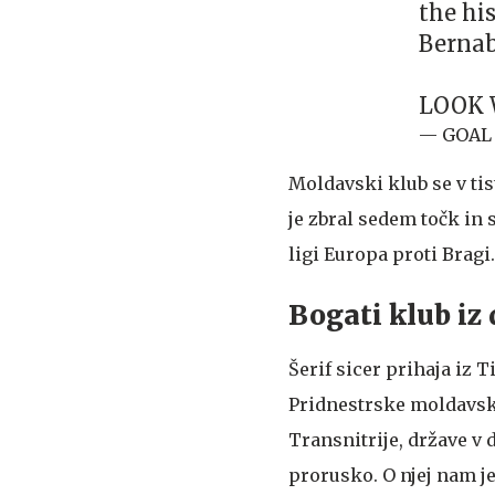
the hi
Bernab
LOOK 
— GOAL 
Moldavski klub se v tis
je zbral sedem točk in
ligi Europa proti Bragi
Bogati klub iz 
Šerif sicer prihaja iz T
Pridnestrske moldavsk
Transnitrije, države v d
prorusko. O njej nam j