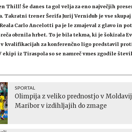
 Thill! Še danes ta gol velja za eno največjih prese
 Takratni trener Šerifa Jurij Vernidub je vse skupaj 
 Reala Carlo Ancelotti pa je le zmajeval z glavo in pot
eča obrnila hrbet. To je bila tekma, ki je šokirala E
f v kvalifikacijah za konferenčno ligo predstavil prot
V ekipi iz Tiraspola so se namreč vmes zgodile števi
SPORTAL
Olimpija z veliko prednostjo v Moldavij
Maribor v izdihljajih do zmage