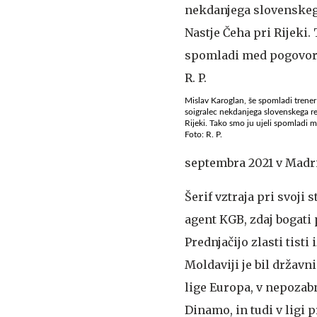
Mislav Karoglan, še spomladi trener 
soigralec nekdanjega slovenskega r
Rijeki. Tako smo ju ujeli spomladi
Foto: R. P.
septembra 2021 v Madr
Šerif vztraja pri svoji 
agent KGB, zdaj bogati
Prednjačijo zlasti tist
Moldaviji je bil državn
lige Europa, v nepozabn
Dinamo, in tudi v ligi 