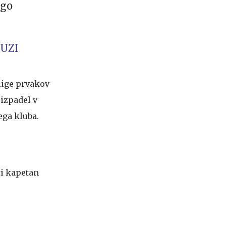
ago
hUZI
 lige prvakov
 izpadel v
ega kluba.