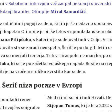
ani
v Sobotnem intervjuju več zaupal nekdanji slovenski
ekdanji branilec Olimpije
Miral Samardžić
.
 z odličnimi pogoji za delo, ki jih je še nedavno spoznav
ji kapetan Olimpije je bil še letos v spomladanskem ob
ana Pilipčuka
, s katerim je sodeloval tudi v Celju. V T
lovila sta se zaradi neuspeha, Šerif je po dolgih letih o
va so menjali trenerja. Teh v Tiraspolu ne manjka, po 
iduba
, ki se je po začetku vojaškega napada Rusije na nj
jih je na vročem stolčku zvrstilo kar sedem.
, Šerif niza poraze v Evropi
Med njimi so bili tudi Hrvati. D
Stjepan Tomas
, ki je leta 2022 