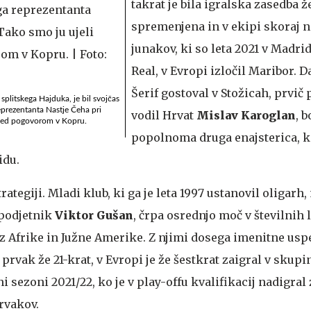
takrat je bila igralska zasedba 
spremenjena in v ekipi skoraj ni
junakov, ki so leta 2021 v Madr
Real, v Evropi izločil Maribor. D
Šerif gostoval v Stožicah, prvič 
splitskega Hajduka, je bil svojčas
eprezentanta Nastje Čeha pri
vodil Hrvat
Mislav Karoglan
, 
 med pogovorom v Kopru.
popolnoma druga enajsterica, kot
idu.
strategiji. Mladi klub, ki ga je leta 1997 ustanovil oligarh
 podjetnik
Viktor Gušan
, črpa osrednjo moč v številnih 
i iz Afrike in Južne Amerike. Z njimi dosega imenitne usp
i prvak že 21-krat, v Evropi je že šestkrat zaigral v sku
i sezoni 2021/22, ko je v play-offu kvalifikacij nadigral
prvakov.