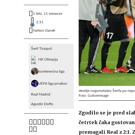
1 leto, 11 mesecev
2,11
Natisni članek
Šerif Tiraspol
NK Olimpija
konferenčna liga
UEFA liga prvakov
Veselje nogometašev Šerifa po nepo
Real Madrid
Foto: Guliverimage
Agustin Doffo
Zgodilo se je pred sla
četrtek čaka gostovan
premagali Real z 2:1.