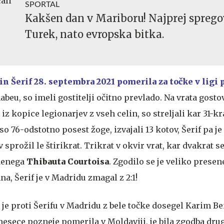
SPORTAL
Kakšen dan v Mariboru! Najprej sprego
Turek, nato evropska bitka.
in Šerif 28. septembra 2021 pomerila za točke v ligi
beu, so imeli gostitelji očitno prevlado. Na vrata gostov
iz kopice legionarjev z vseh celin, so streljali kar 31-kra
 so 76-odstotno posest žoge, izvajali 13 kotov, Šerif pa je
sprožil le štirikrat. Trikrat v okvir vrat, kar dvakrat se
denega
Thibauta Courtoisa
. Zgodilo se je veliko presen
na, Šerif je v Madridu zmagal z 2:1!