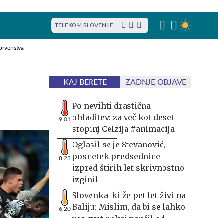
TELEKOM SLOVENIJE
prvenstva
KAJ BERETE
ZADNJE OBJAVE
Po nevihti drastična
ohladitev: za več kot deset
9,01
stopinj Celzija #animacija
Oglasil se je Stevanović,
posnetek predsednice
8,23
izpred štirih let skrivnostno
izginil
Slovenka, ki že pet let živi na
Baliju: Mislim, da bi se lahko
6,20