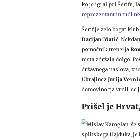
ko je igral pri Šerifu, l
reprezentant in tudi n
Šerif je zelo bogat klub
Darijan Matić
. Nekdan
pomočnik trenerja
Rom
nista zdržala dolgo. Pos
državnega naslova, zno
Ukrajinca
Jurija Vern
domovino tja vrnil, se 
Prišel je Hrvat