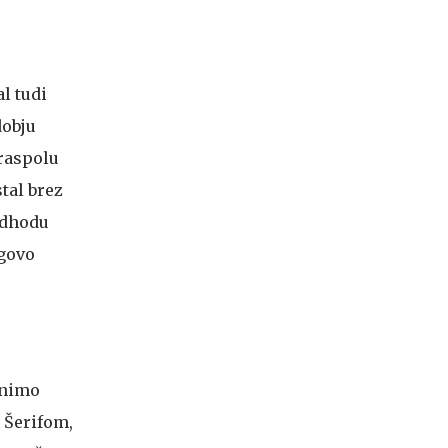
al tudi
dobju
iraspolu
stal brez
odhodu
egovo
enimo
s Šerifom,