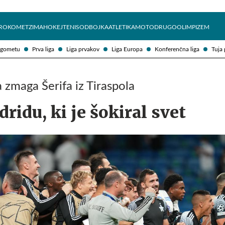
Želite prejemati e-novice?
Uživajmo pametno
ROKOMET
ZIMA
HOKEJ
TENIS
ODBOJKA
ATLETIKA
MOTO
DRUGO
OLIMPIZEM
ogometu
Prva liga
Liga prvakov
Liga Europa
Konferenčna liga
Tuja 
 zmaga Šerifa iz Tiraspola
ridu, ki je šokiral svet