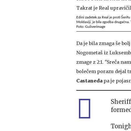
Edini zadetek za Real je proti Šerif
Moldaviji, je bila zgodba drugačna. T
Foto: Guliverimage
Da je bila zmaga še bol
Nogometaš iz Luksem
zmage z 2:1. "Sreča nam 
bolečem porazu dejal t
Castaneda
pa je pojasn
Sherif
formed
Tonigh