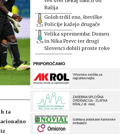
ves svet nekaj naučil od
Balija
Golob trdil eno, številke
Policije kažejo drugače
5,25
Velika sprememba: Domen
in Nika Prevc ter drugi
4,78
Slovenci dobili proste roke
ih ta
nzacionalno
iz