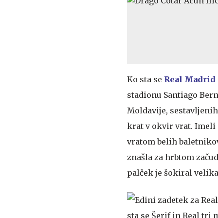
Ko sta se
Real Madrid 
stadionu Santiago Berna
Moldavije, sestavljenih 
krat v okvir vrat. Imeli
vratom belih baletnikov 
znašla za hrbtom začu
palček je šokiral velika