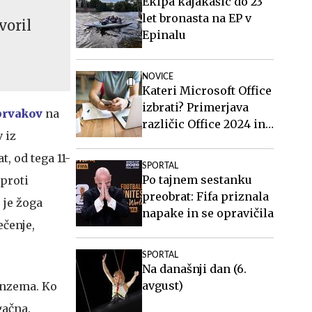
Ekipa kajakašic do 23
let bronasta na EP v
voril
Epinalu
NOVICE
Kateri Microsoft Office
izbrati? Primerjava
 prvakov
na
različic Office 2024 in
 iz
Office 2021.
t, od tega 11-
SPORTAL
Po tajnem sestanku
 proti
preobrat: Fifa priznala
 je žoga
napake in se opravičila
ečenje,
SPORTAL
Na današnji dan (6.
avgust)