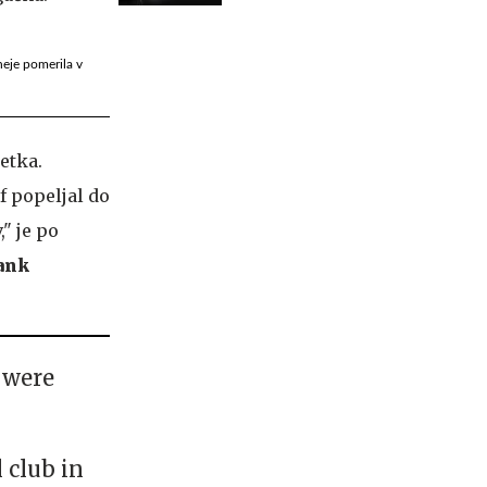
neje pomerila v
etka.
f popeljal do
" je po
ank
 were
 club in