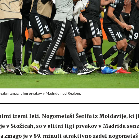
zabni zmagi v ligi prvakov v Madridu nad Realom.
bimi tremi leti. Nogometaši Šerifa iz Moldavije, ki j
je v Stožicah, so v elitni ligi prvakov v Madridu se
 Za zmago je v 89. minuti atraktivno zadel nogometaš 