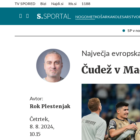
Info in obvestila
Tehnik
TV SPORED
Bizi
Najdi.si
Itis.si
1188
NOGOMET
KOŠARKA
KOLESARSTVO
SP v n
Največja evropska
Čudež v Mad
Avtor:
Rok Plestenjak
Četrtek,
8. 8. 2024,
10.15