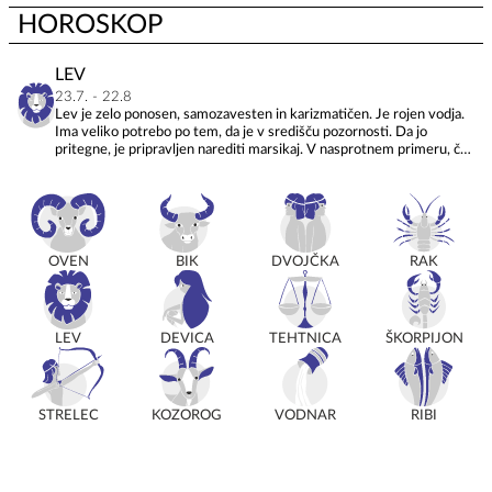
HOROSKOP
LEV
23.7. - 22.8
Lev je zelo ponosen, samozavesten in karizmatičen. Je rojen vodja.
Ima veliko potrebo po tem, da je v središču pozornosti. Da jo
pritegne, je pripravljen narediti marsikaj. V nasprotnem primeru, če
ga nihče ne potrebuje in ne ceni, je zelo nesrečen – lahko celo
zapade v depresijo. Levove ambicije so visoke, k čemur spada tudi
življenje na veliki nogi. Obkrožen je z mnogimi ljudmi, saj je dober
prijatelj in tudi zelo gostoljuben.
OVEN
BIK
DVOJČKA
RAK
LEV
DEVICA
TEHTNICA
ŠKORPIJON
STRELEC
KOZOROG
VODNAR
RIBI