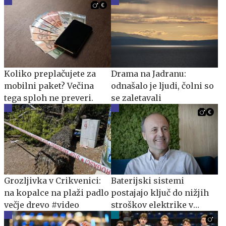
Koliko preplačujete za
Drama na Jadranu:
mobilni paket? Večina
odnašalo je ljudi, čolni so
tega sploh ne preveri.
se zaletavali
Grozljivka v Crikvenici:
Baterijski sistemi
na kopalce na plaži padlo
postajajo ključ do nižjih
večje drevo #video
stroškov elektrike v
podjetjih