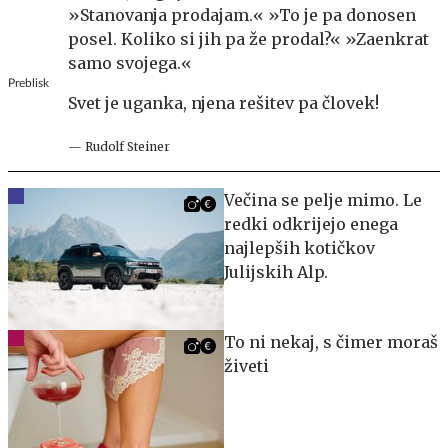
»Stanovanja prodajam.« »To je pa donosen
posel. Koliko si jih pa že prodal?« »Zaenkrat
samo svojega.«
Preblisk
Svet je uganka, njena rešitev pa človek!
— Rudolf Steiner
Večina se pelje mimo. Le
redki odkrijejo enega
najlepših kotičkov
Julijskih Alp.
To ni nekaj, s čimer moraš
živeti