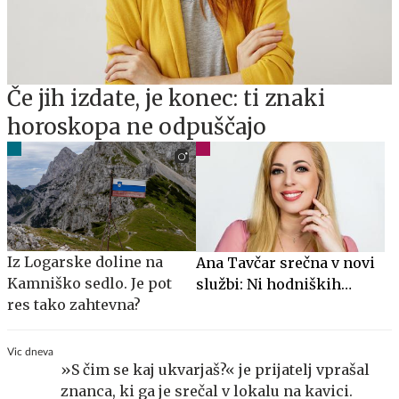
Če jih izdate, je konec: ti znaki
horoskopa ne odpuščajo
Iz Logarske doline na
Ana Tavčar srečna v novi
Kamniško sedlo. Je pot
službi: Ni hodniških
res tako zahtevna?
govoric, kavic, šušljanja,
igric in politike
Vic dneva
»S čim se kaj ukvarjaš?« je prijatelj vprašal
znanca, ki ga je srečal v lokalu na kavici.