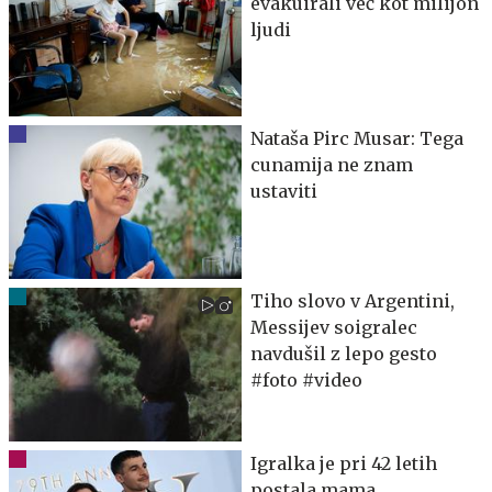
evakuirali več kot milijon
ljudi
Nataša Pirc Musar: Tega
cunamija ne znam
ustaviti
Tiho slovo v Argentini,
Messijev soigralec
navdušil z lepo gesto
#foto #video
Igralka je pri 42 letih
postala mama