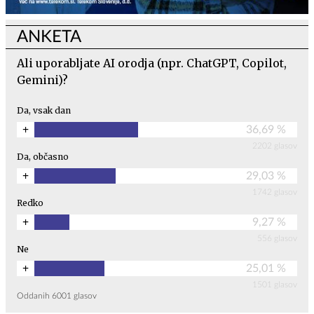
ANKETA
Ali uporabljate AI orodja (npr. ChatGPT, Copilot,
Gemini)?
Da, vsak dan
+
36,69 %
2202 glasov
Da, občasno
+
29,03 %
1742 glasov
Redko
+
9,27 %
556 glasov
Ne
+
25,01 %
1501 glasov
Oddanih
6001
glasov