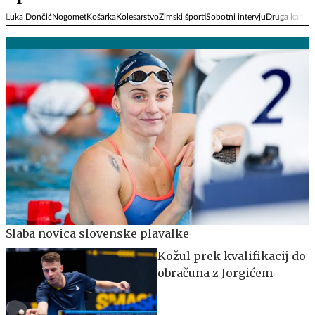
Luka Dončić
Nogomet
Košarka
Kolesarstvo
Zimski športi
Sobotni intervju
Druga kariera
Slaba novica slovenske plavalke
Kožul prek kvalifikacij do
obračuna z Jorgićem