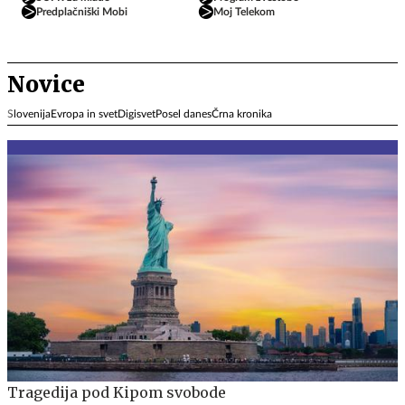
Predplačniški Mobi
Moj Telekom
Novice
Slovenija
Evropa in svet
Digisvet
Posel danes
Črna kronika
Tragedija pod Kipom svobode