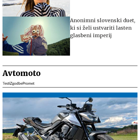
Anonimni slovenski duet,
ki si želi ustvariti lasten
glasbeni imperij
Avtomoto
Testi
Zgodbe
Promet