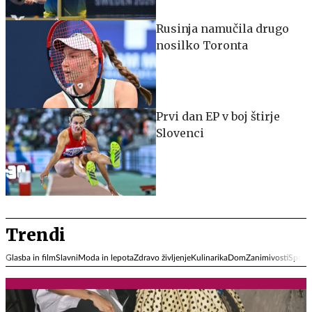
Rusinja namučila drugo
nosilko Toronta
Prvi dan EP v boj štirje
Slovenci
Trendi
Glasba in film
Slavni
Moda in lepota
Zdravo življenje
Kulinarika
Dom
Zanimivosti
Spore