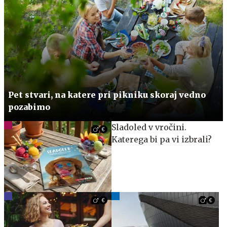
Pet stvari, na katere pri pikniku skoraj vedno
pozabimo
Sladoled v vročini.
Katerega bi pa vi izbrali?