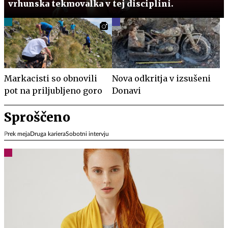
vrhunska tekmovalka v tej disciplini.
Markacisti so obnovili
Nova odkritja v izsušeni
pot na priljubljeno goro
Donavi
Sproščeno
Prek meja
Druga kariera
Sobotni intervju