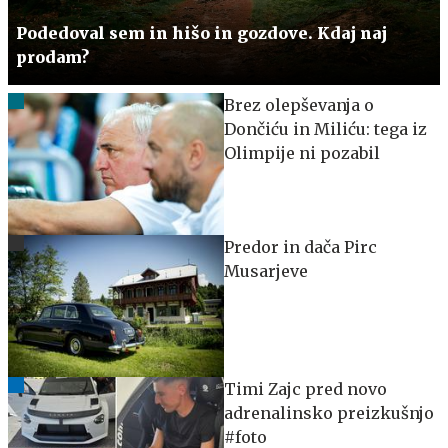
Podedoval sem in hišo in gozdove. Kdaj naj
prodam?
Brez olepševanja o
Dončiću in Miliću: tega iz
Olimpije ni pozabil
Predor in dača Pirc
Musarjeve
Timi Zajc pred novo
adrenalinsko preizkušnjo
#foto