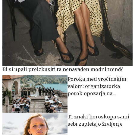
Bi si upali preizkusiti ta nenavaden modni trend?
Poroka med vročinskim
valom: organizatorka
porok opozarja na
največjo napako
Ti znaki horoskopa sami
sebi zapletajo življenje