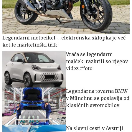
Legendarni motocikel – elektronska sklopka je več
kot le marketinški trik
Vrača se legendarni
malček, razkrili so njegov
videz #foto
Legendarna tovarna BMW
v Münchnu se poslavlja od
klasičnih avtomobilov
Na slavni cesti v Avstriji