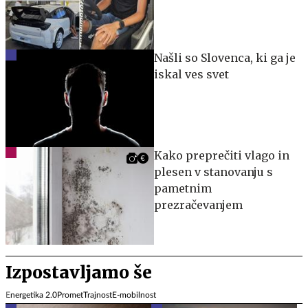
Našli so Slovenca, ki ga je
iskal ves svet
Kako preprečiti vlago in
plesen v stanovanju s
pametnim
prezračevanjem
Izpostavljamo še
Energetika 2.0
Promet
Trajnost
E-mobilnost