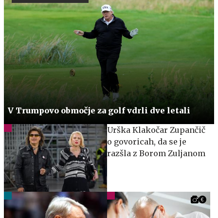
V Trumpovo območje za golf vdrli dve letali
Urška Klakočar Zupančič
o govoricah, da se je
razšla z Borom Zuljanom