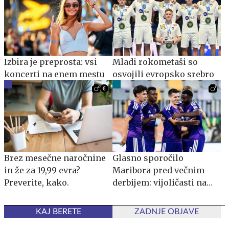
Izbira je preprosta: vsi
Mladi rokometaši so
koncerti na enem mestu
osvojili evropsko srebro
Brez mesečne naročnine
Glasno sporočilo
in že za 19,99 evra?
Maribora pred večnim
Preverite, kako.
derbijem: vijoličasti na
vrhu 1. SNL
KAJ BERETE
ZADNJE OBJAVE