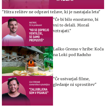
"Hitra rešitev ne odpravi težave, ki je nastajala leta"
"Če bi bilo enostavno, bi
vsi to delali. Moraš
vztrajati."
Laško Gremo v hribe: Koča
na Loki pod Raduho
"Če ustvarjaš filme,
gledanje ni sprostitev"