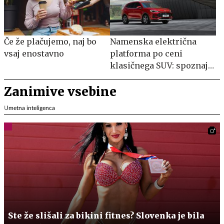
Če že plačujemo, naj bo
Namenska električna
vsaj enostavno
platforma po ceni
klasičnega SUV: spoznajte
MG S5 EV
Zanimive vsebine
Umetna inteligenca
Ste že slišali za bikini fitnes? Slovenka je bila