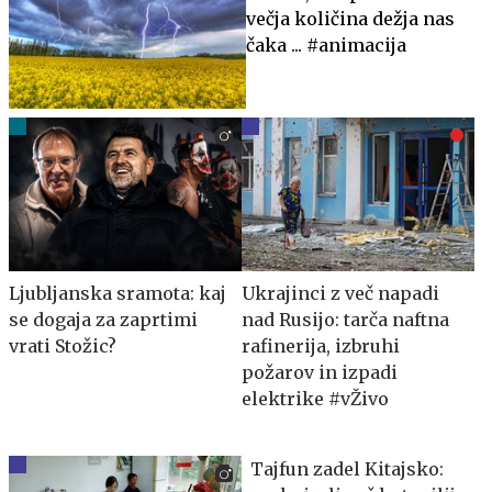
večja količina dežja nas
čaka ... #animacija
Ljubljanska sramota: kaj
Ukrajinci z več napadi
se dogaja za zaprtimi
nad Rusijo: tarča naftna
vrati Stožic?
rafinerija, izbruhi
požarov in izpadi
elektrike #vŽivo
Tajfun zadel Kitajsko: