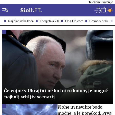
Telekom Slovenije
Naj planinska koča
Energetika 2.0
Ona-On.com
Gremo v hribe
Če vojne v Ukrajini ne bo hitro konec, je mogoč
najbolj srhljiv scenarij
Plohe in nevihte bodo
močne, a le ponekod. Prva