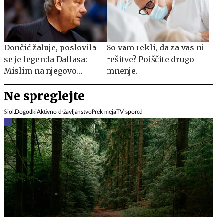
Dončić žaluje, poslovila
So vam rekli, da za vas ni
se je legenda Dallasa:
rešitve? Poiščite drugo
Mislim na njegovo
mnenje.
družino
Ne spreglejte
Siol.Dogodki
Aktivno državljanstvo
Prek meja
TV-spored