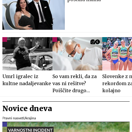
Umrl igralec iz
So vam rekli, da za
Slovenke z 
kultne nadaljevanke
vas ni rešitve?
rekordom za
Poiščite drugo
kolajno
mnenje.
Novice dneva
Pravni nasvet
Ukrajina
VARNOSTNI INCIDENT