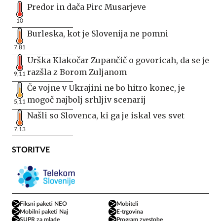
Predor in dača Pirc Musarjeve
10
Burleska, kot je Slovenija ne pomni
7,81
Urška Klakočar Zupančič o govoricah, da se je
razšla z Borom Zuljanom
9,11
Če vojne v Ukrajini ne bo hitro konec, je
mogoč najbolj srhljiv scenarij
5,11
Našli so Slovenca, ki ga je iskal ves svet
7,13
STORITVE
Fiksni paketi NEO
Mobiteli
Mobilni paketi Naj
E-trgovina
SUPR za mlade
Program zvestobe