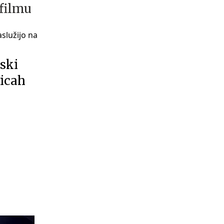
 filmu
nski
licah