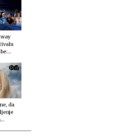
tway
tivalu
be:
ušaš
ideo
me, da
ljenje
n