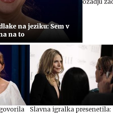
ozadju za
videospot
Siddharte
dlake na jeziku: Sem v
na na to
govorila
Slavna igralka presenetila: