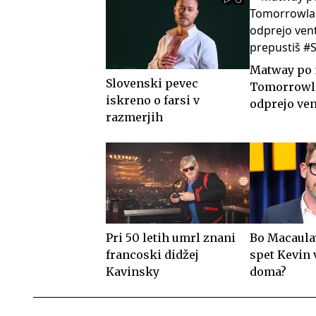
Matway po 
Slovenski pevec
Tomorrowla
iskreno o farsi v
odprejo ven
razmerjih
samo prepu
#Spotkast
Pri 50 letih umrl znani
Bo Macaula
francoski didžej
spet Kevin 
Kavinsky
doma?