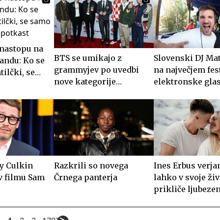
nastopu na
BTS se umikajo z
Slovenski DJ Ma
ndu: Ko se
grammyjev po uvedbi
na največjem fes
tilčki, se
nove kategorije
elektronske glas
stiš
"azijski pop"
Izkoristiti posk
vsako minuto #v
y Culkin
Razkrili so novega
Ines Erbus verja
v filmu Sam
Črnega panterja
lahko v svoje živ
prikliče ljubeze
#video