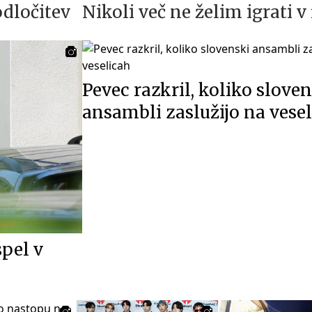
 odločitev
Nikoli več ne želim igrati v
Pevec razkril, koliko slove
ansambli zaslužijo na vese
spel v