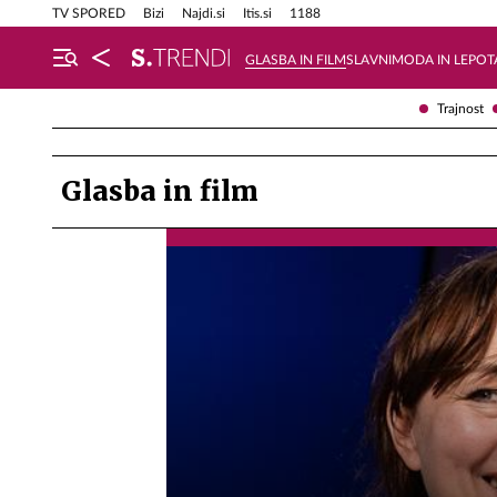
Info in obvestila
Tehnik
TV SPORED
Bizi
Najdi.si
Itis.si
1188
GLASBA IN FILM
SLAVNI
MODA IN LEPOT
Trajnost
Glasba in film