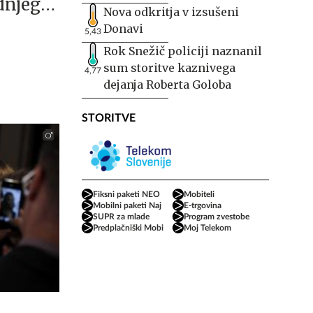
dnjega
Nova odkritja v izsušeni
a
Donavi
5,43
?
Rok Snežič policiji naznanil
sum storitve kaznivega
4,77
dejanja Roberta Goloba
STORITVE
Fiksni paketi NEO
Mobiteli
Mobilni paketi Naj
E-trgovina
SUPR za mlade
Program zvestobe
Predplačniški Mobi
Moj Telekom