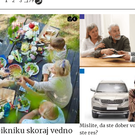
...
1
2
3
1797
Mislite, da ste dober v
 pikniku skoraj vedno
ste res?