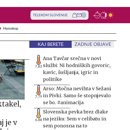
TELEKOM SLOVENIJE
Horoskop
KAJ BERETE
ZADNJE OBJAVE
Ana Tavčar srečna v novi
službi: Ni hodniških govoric,
7,83
kavic, šušljanja, igric in
politike
Arso: Močna nevihta v Sežani
in Pivki. Samo še stopnjevalo
7,79
se bo. #animacija
ktakel,
Slovenska pevka brez dlake
na jeziku: Sem v celibatu in
6,88
j je v
sem ponosna na to