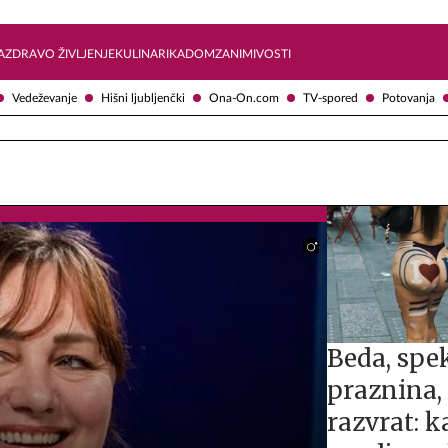
Želite prejemati e-novice?
Uživajmo pametno
A
ZDRAVO ŽIVLJENJE
KULINARIKA
DOM
ZANIMIVOSTI
Vedeževanje
Hišni ljubljenčki
Ona-On.com
TV-spored
Potovanja
Beda, spe
praznina,
razvrat: ka