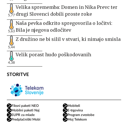
Velika sprememba: Domen in Nika Prevc ter
drugi Slovenci dobili proste roke
5,77
Naša pevka odkrito spregovorila o ločitvi:
Bila je njegova odločitev
5,63
Z družino ne bi silil v stvari, ki nimajo smisla
5,44
Velik porast hudo poškodovanih
4,38
STORITVE
Fiksni paketi NEO
Mobiteli
Mobilni paketi Naj
E-trgovina
SUPR za mlade
Program zvestobe
Predplačniški Mobi
Moj Telekom