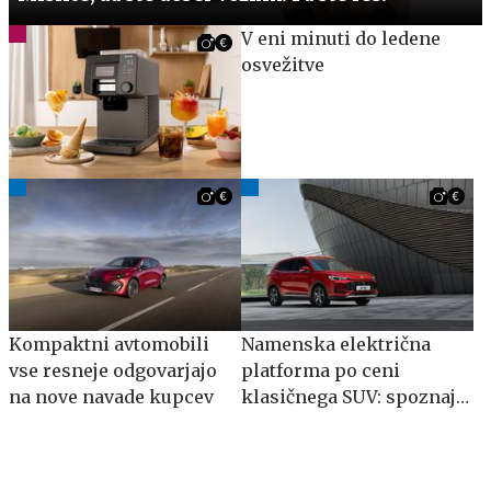
V eni minuti do ledene
osvežitve
Kompaktni avtomobili
Namenska električna
vse resneje odgovarjajo
platforma po ceni
na nove navade kupcev
klasičnega SUV: spoznajte
MG S5 EV