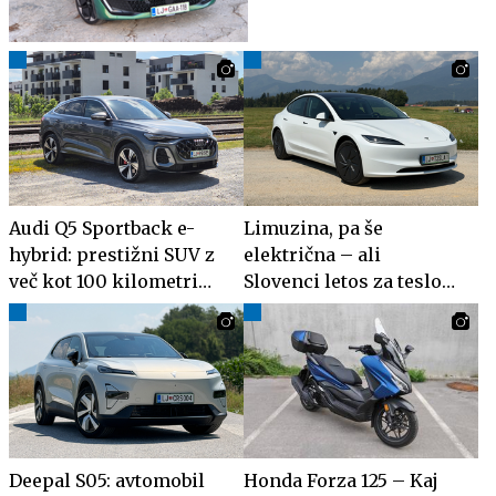
Audi Q5 Sportback e-
Limuzina, pa še
hybrid: prestižni SUV z
električna – ali
več kot 100 kilometri
Slovenci letos za teslo
električnega dosega
model 3 upravičeno
stojijo v vrsti?
Deepal S05: avtomobil
Honda Forza 125 – Kaj