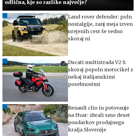
odlična, kje so razlike največje?
Land rover defender: poln
nostalgije, zanj meja izven
urejenih cest še vedno
skoraj ni
Ducati multistrada V2 S:
skoraj popoln motocikel z
nekaj italijanskimi
posebnostmi
Renault clio in potovanje
na Hvar: zbrali smo deset
poudarkov prodajnega
kralja Slovenije