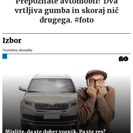
Prepoznate avtomobil? Dva
vrtljiva gumba in skoraj nič
drugega. #foto
Izbor
Prometna obvestila
Mislite, da ste dober voznik. Pa ste res?