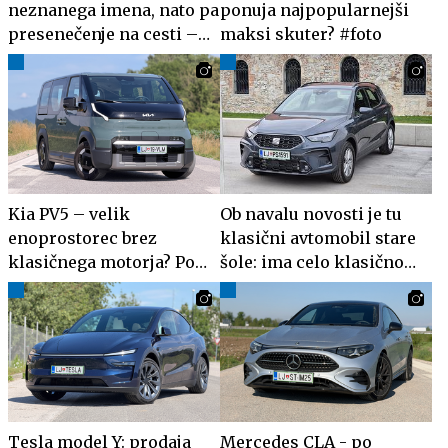
neznanega imena, nato pa
ponuja najpopularnejši
presenečenje na cesti –
maksi skuter? #foto
lahko je hit
Kia PV5 – velik
Ob navalu novosti je tu
enoprostorec brez
klasični avtomobil stare
klasičnega motorja? Po
šole: ima celo klasično
odgovore tudi na
ročno zavoro
avtocesto.
Tesla model Y: prodaja
Mercedes CLA - po