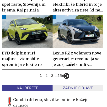
spet raste, Slovenija ni
elektriki še hibrid in to je
izjema. Kaj prinaša
alternativa za tiste, ki ne
dodatek dveh sedežev?
marajo kabla
BYD dolphin surf –
Lexus RZ z volanom nove
majhne avtomobile
generacije: revolucija se
spreminja v fosile na
je zdaj začela tudi v
štirih kolesih
Sloveniji
...
1
2
3
156
KAJ BERETE
ZADNJE OBJAVE
Golob trdil eno, številke policije kažejo
drugače
10