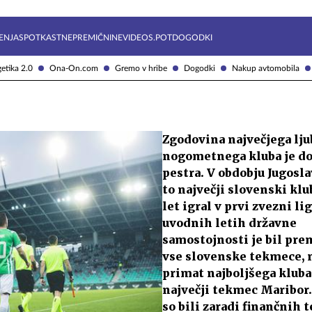
Želite prejemati e-novice?
Uživajmo pametno
ENJA
SPOTKAST
NEPREMIČNINE
VIDEOS.POT
DOGODKI
etika 2.0
Ona-On.com
Gremo v hribe
Dogodki
Nakup avtomobila
Zgodovina največjega lj
nogometnega kluba je do
pestra. V obdobju Jugoslav
to največji slovenski klub
let igral v prvi zvezni lig
uvodnih letih državne
samostojnosti je bil pre
vse slovenske tekmece, n
primat najboljšega kluba
največji tekmec Maribor.
so bili zaradi finančnih 