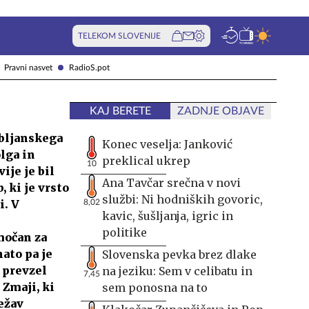
TELEKOM SLOVENIJE
Pravni nasvet
RadioS.pot
KAJ BERETE
ZADNJE OBJAVE
ubljanskega
Konec veselja: Janković
lga in
preklical ukrep
10
ije je bil
Ana Tavčar srečna v novi
, ki je vrsto
službi: Ni hodniških govoric,
i. V
8,02
kavic, šušljanja, igric in
politike
močan za
ato pa je
Slovenska pevka brez dlake
 prevzel
na jeziku: Sem v celibatu in
7,45
 Zmaji, ki
sem ponosna na to
težav