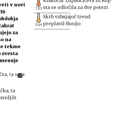
Klakočar Zupančičeva in Rop
veti v novi
sta se odločila za dve potezi
7,03
016
Skrb vzbujajoč trend
 obdobja
preplavil Rusijo
takrat
5,64
ujejo za
so na
če tekme
a zvesta
 imenuje
čka, ta
mrežjih