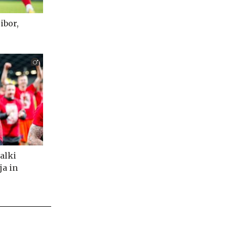
ibor,
alki
ja in