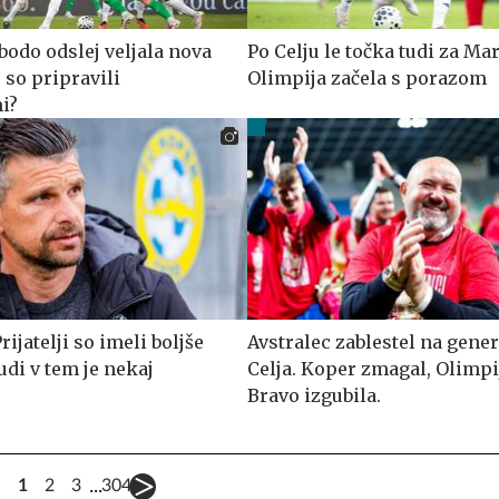
bodo odslej veljala nova
Po Celju le točka tudi za Mar
j so pripravili
Olimpija začela s porazom
ni?
rijatelji so imeli boljše
Avstralec zablestel na gener
tudi v tem je nekaj
Celja. Koper zmagal, Olimpi
Bravo izgubila.
...
1
2
3
304