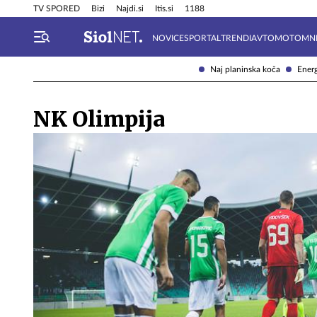
Info in obvestila
Tehnik
TV SPORED
Bizi
Najdi.si
Itis.si
1188
NOVICE
SPORTAL
TRENDI
AVTOMOTO
MN
Naj planinska koča
Energ
NK Olimpija