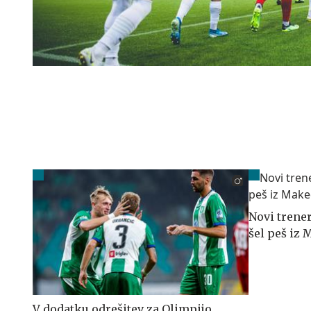
Novi trener
šel peš iz
V dodatku odrešitev za Olimpijo,