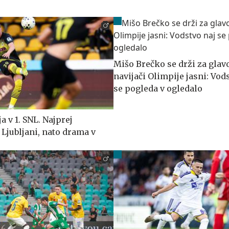
Mišo Brečko se drži za glavo
navijači Olimpije jasni: Vod
se pogleda v ogledalo
a v 1. SNL. Najprej
 Ljubljani, nato drama v