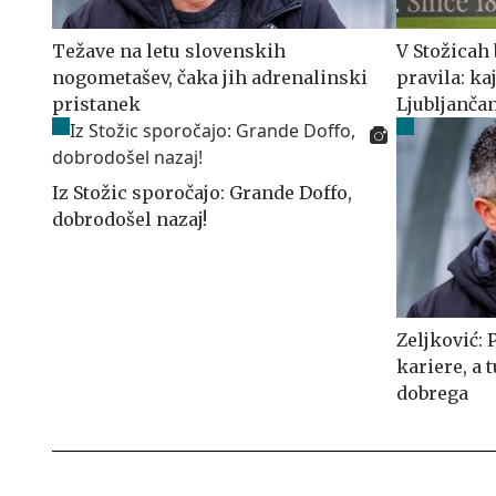
Težave na letu slovenskih
V Stožicah 
nogometašev, čaka jih adrenalinski
pravila: ka
pristanek
Ljubljanča
Iz Stožic sporočajo: Grande Doffo,
dobrodošel nazaj!
Zeljković: P
kariere, a 
dobrega