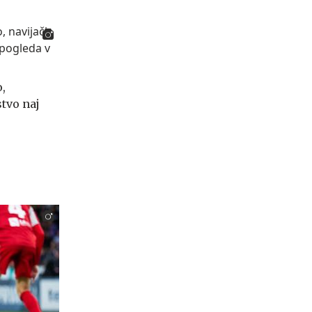
,
stvo naj