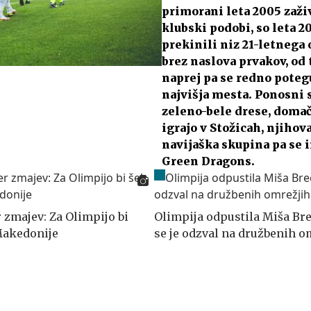
primorani leta 2005 zaži
klubski podobi, so leta 2
prekinili niz 21-letnega
brez naslova prvakov, od 
naprej pa se redno poteg
najvišja mesta. Ponosni 
zeleno-bele drese, doma
igrajo v Stožicah, njihov
navijaška skupina pa se
Green Dragons.
 zmajev: Za Olimpijo bi
Olimpija odpustila Miša Bre
 Makedonije
se je odzval na družbenih o