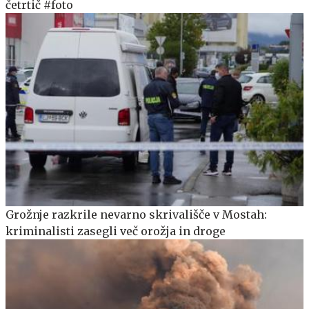
četrtič #foto
Grožnje razkrile nevarno skrivališče v Mostah:
kriminalisti zasegli več orožja in droge