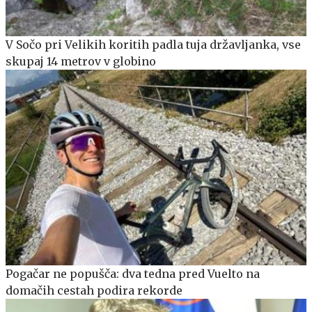
V Sočo pri Velikih koritih padla tuja državljanka, vse
skupaj 14 metrov v globino
Pogačar ne popušča: dva tedna pred Vuelto na
domačih cestah podira rekorde