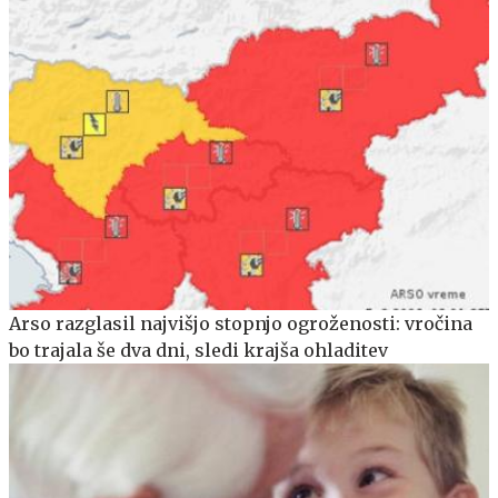
Arso razglasil najvišjo stopnjo ogroženosti: vročina
bo trajala še dva dni, sledi krajša ohladitev