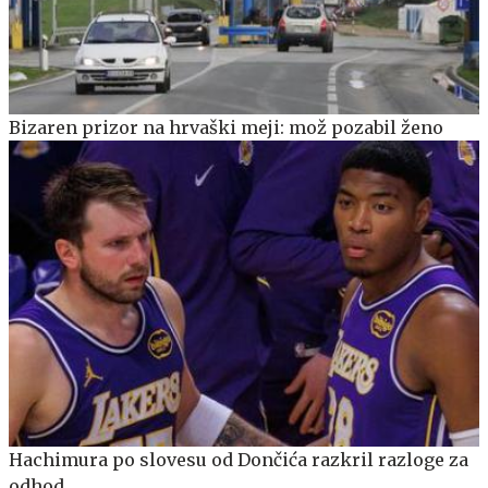
Bizaren prizor na hrvaški meji: mož pozabil ženo
Hachimura po slovesu od Dončića razkril razloge za
odhod