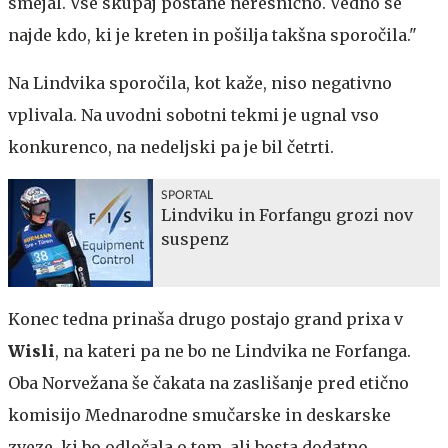
smejal. Vse skupaj postane neresnično. Vedno se
najde kdo, ki je kreten in pošilja takšna sporočila."
Na Lindvika sporočila, kot kaže, niso negativno
vplivala. Na uvodni sobotni tekmi je ugnal vso
konkurenco, na nedeljski pa je bil četrti.
SPORTAL
Lindviku in Forfangu grozi nov
suspenz
Konec tedna prinaša drugo postajo grand prixa v
Wisli
, na kateri pa ne bo ne Lindvika ne Forfanga.
Oba Norvežana še čakata na zaslišanje pred etično
komisijo Mednarodne smučarske in deskarske
zveze, ki bo odločala o tem, ali bosta dodatno