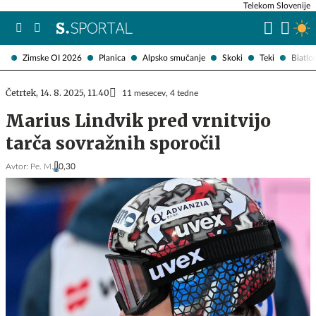
Telekom Slovenije
Zimske OI 2026
Planica
Alpsko smučanje
Skoki
Teki
Biatlo
Četrtek, 14. 8. 2025, 11.40
11 mesecev, 4 tedne
Marius Lindvik pred vrnitvijo
tarča sovražnih sporočil
Avtor:
Pe. M.
0,30