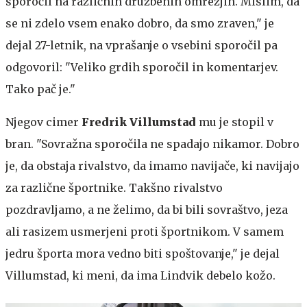
sporočil na različnih družbenih omrežjih. Mislim, da
se ni zdelo vsem enako dobro, da smo zraven," je
dejal 27-letnik, na vprašanje o vsebini sporočil pa
odgovoril: "Veliko grdih sporočil in komentarjev.
Tako pač je."
Njegov cimer
Fredrik Villumstad
mu je stopil v
bran. "Sovražna sporočila ne spadajo nikamor. Dobro
je, da obstaja rivalstvo, da imamo navijače, ki navijajo
za različne športnike. Takšno rivalstvo
pozdravljamo, a ne želimo, da bi bili sovraštvo, jeza
ali rasizem usmerjeni proti športnikom. V samem
jedru športa mora vedno biti spoštovanje," je dejal
Villumstad, ki meni, da ima Lindvik debelo kožo.