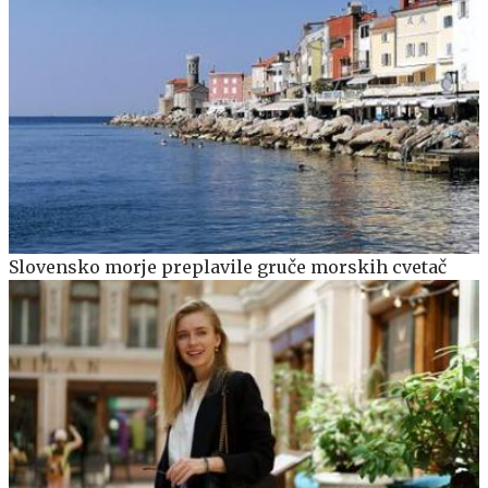
Slovensko morje preplavile gruče morskih cvetač