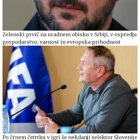
Zelenski prvič na uradnem obisku v Srbiji, v ospredju
gospodarstvo, varnost in evropska prihodnost
Po črnem četrtku v igri še nekdanji selektor Slovenije