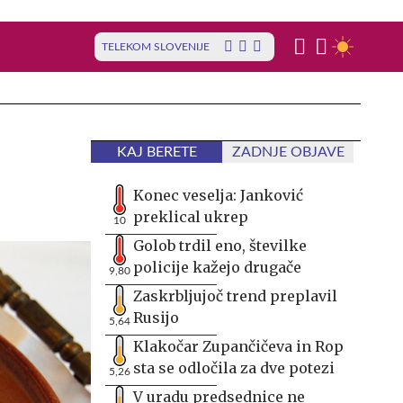
TELEKOM SLOVENIJE
KAJ BERETE
ZADNJE OBJAVE
Konec veselja: Janković
preklical ukrep
10
Golob trdil eno, številke
policije kažejo drugače
9,80
Zaskrbljujoč trend preplavil
Rusijo
5,64
Klakočar Zupančičeva in Rop
sta se odločila za dve potezi
5,26
V uradu predsednice ne