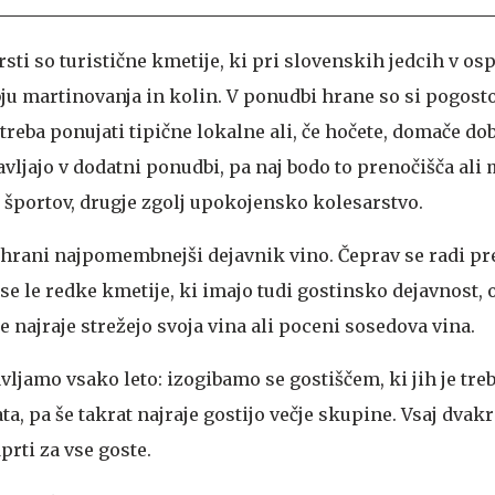
rsti so turistične kmetije, ki pri slovenskih jedcih v os
bju martinovanja in kolin. V ponudbi hrane so si pogost
 treba ponujati tipične lokalne ali, če hočete, domače do
vljajo v dodatni ponudbi, pa naj bodo to prenočišča ali
 športov, drugje zgolj upokojensko kolesarstvo.
b hrani najpomembnejši dejavnik vino. Čeprav se radi p
 se le redke kmetije, ki imajo tudi gostinsko dejavnost, 
še najraje strežejo svoja vina ali poceni sosedova vina.
vljamo vsako leto: izogibamo se gostiščem, ki jih je treb
ta, pa še takrat najraje gostijo večje skupine. Vsaj dvak
prti za vse goste.