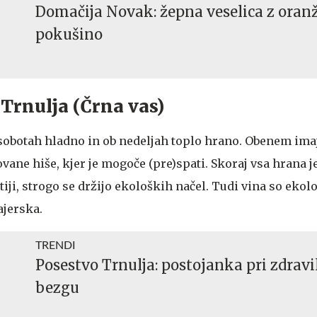
Domačija Novak: žepna veselica z oran
pokušino
o Trnulja (Črna vas)
b sobotah hladno in ob nedeljah toplo hrano. Obenem ima
ane hiše, kjer je mogoče (pre)spati. Skoraj vsa hrana j
iji, strogo se držijo ekoloških načel. Tudi vina so ekol
ajerska.
TRENDI
Posestvo Trnulja: postojanka pri zdrav
bezgu