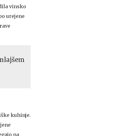
dila vinsko
epo urejene
arave
 mlajšem
iške kuhinje.
ljene
egajo na