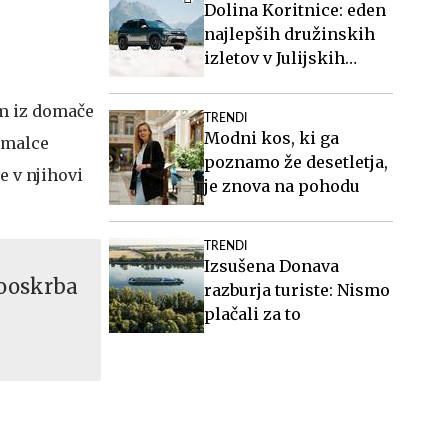
Dolina Koritnice: eden
najlepših družinskih
izletov v Julijskih
Alpah
em iz domače
TRENDI
Modni kos, ki ga
e malce
poznamo že desetletja,
e v njihovi
je znova na pohodu
TRENDI
Izsušena Donava
mooskrba
razburja turiste: Nismo
plačali za to