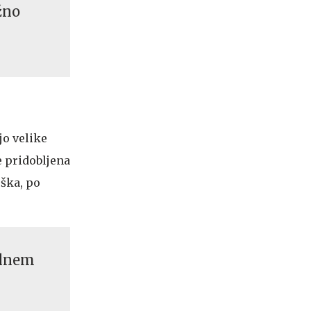
žno
jo velike
e pridobljena
oška, po
ilnem