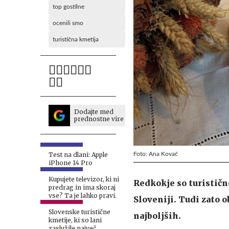
top gostilne
ocenili smo
turistična kmetija
Dodajte med
prednostne vire
Foto: Ana Kovač
Test na dlani: Apple
iPhone 14 Pro
Kupujete televizor, ki ni
Redkokje so turistič
predrag in ima skoraj
vse? Ta je lahko pravi.
Sloveniji. Tudi zato 
Slovenske turistične
najboljših.
kmetije, ki so lani
zaslužile največ