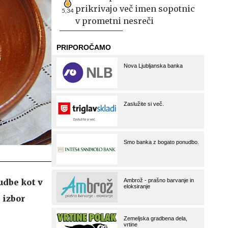
prikrivajo več imen sopotnic
5,34
v prometni nesreči
udbe kot v
 izbor