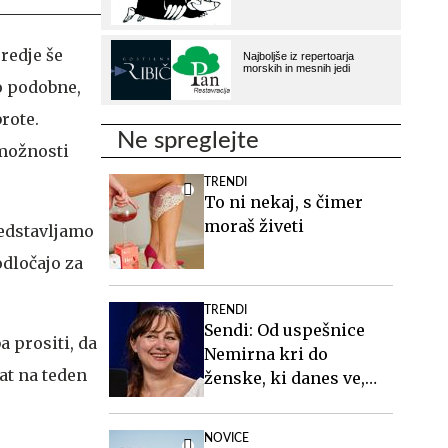
predje še
o podobne,
brote.
Ne spreglejte
 možnosti
TRENDI
To ni nekaj, s čimer
moraš živeti
redstavljamo
odločajo za
TRENDI
Sendi: Od uspešnice
a prositi, da
Nemirna kri do
rat na teden
ženske, ki danes ve,
kdo je #Spotkast
NOVICE