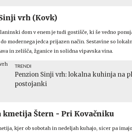
 Sinji vrh (Kovk)
laninski dom v enem je tudi gostišče, ki še vedno ponuj
v, do modernega jedca prijazen način. Sestavine so lokaln
va in zelišča, žganice in solidna vipavska vina.
TRENDI
Penzion Sinji vrh: lokalna kuhinja na p
postojanki
na kmetija Štern - Pri Kovačniku
tija, kjer ob sobotah in nedeljah kuhajo, sicer pa imajo