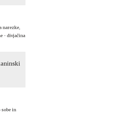
a narezke,
e - divjačina
laninski
 sobe in