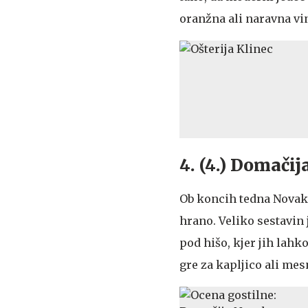
oranžna ali naravna vi
4. (4.) Domači
Ob koncih tedna Novako
hrano. Veliko sestavin 
pod hišo, kjer jih lahk
gre za kapljico ali mes