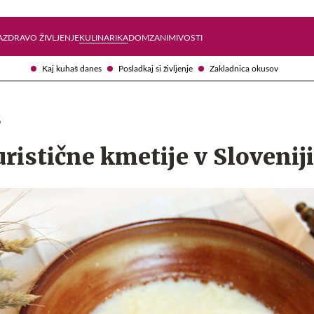
Želite prejemati e-novice?
Uživajmo pametno
A
ZDRAVO ŽIVLJENJE
KULINARIKA
DOM
ZANIMIVOSTI
Kaj kuhaš danes
Posladkaj si življenje
Zakladnica okusov
8
uristične kmetije v Sloveniji