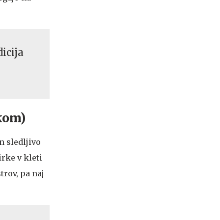
icija
kom)
n sledljivo
rke v kleti
trov, pa naj