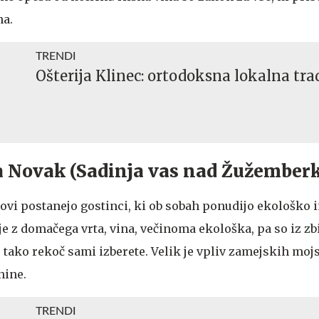
na.
TRENDI
Ošterija Klinec: ortodoksna lokalna trad
ja Novak (Sadinja vas nad Žužember
vi postanejo gostinci, ki ob sobah ponudijo ekološko i
je z domačega vrta, vina, večinoma ekološka, pa so iz zbi
o tako rekoč sami izberete. Velik je vpliv zamejskih mojs
nine.
TRENDI