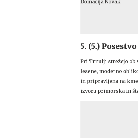
5. (5.) Posestv
Pri Trnulji strežejo o
lesene, moderno oblikov
in pripravljena na kmet
izvoru primorska in št