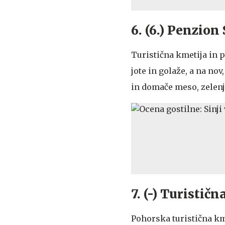
6. (6.) Penzion
Turistična kmetija in p
jote in golaže, a na no
in domače meso, zelenja
7. (-) Turistič
Pohorska turistična kme