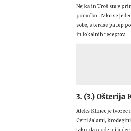
Nejka in Uroš sta v pri
ponudbo. Tako se jedec 
sobe, s terase pa lep p
in lokalnih receptov.
3. (3.) Ošterij
Aleks Klinec je tvorec
Cvrti šalami, krodegini
tako, da moderni jedec 