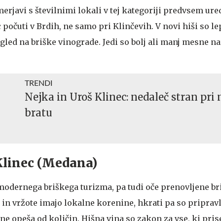
merjavi s številnimi lokali v tej kategoriji predvsem ure
počuti v Brdih, ne samo pri Klinčevih. V novi hiši so l
ogled na briške vinograde. Jedi so bolj ali manj mesne n
TRENDI
Nejka in Uroš Klinec: nedaleč stran pri
bratu
a Klinec (Medana)
 modernega briškega turizma, pa tudi oče prenovljene br
 in vržote imajo lokalne korenine, hkrati pa so priprav
ne opeša od količin. Hišna vina so zakon za vse, ki pris