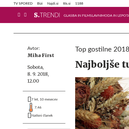
Info in obvestila
Tehnik
TV SPORED
Bizi
Najdi.si
Itis.si
1188
GLASBA IN FILM
SLAVNI
MODA IN LEPOT
Avtor:
Top gostilne 201
Miha First
Najboljše t
Sobota,
8. 9. 2018,
12.00
7 let, 10 mesecev
7,46
Natisni članek