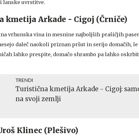
 lanske uvrstitve.
čna kmetija Arkade - Cigoj (Črniče)
stna vrhunska vina in mesnine najboljših prašičjih pas
nesejo daleč naokoli priznan pršut in serijo domačih, l
rničah lahko prespite, domačo shrambo pa lahko oskrbit
TRENDI
Turistična kmetija Arkade - Cigoj: sa
na svoji zemlji
 Uroš Klinec (Plešivo)