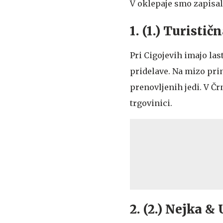
V oklepaje smo zapisali
1. (1.) Turisti
Pri Cigojevih imajo la
pridelave. Na mizo pri
prenovljenih jedi. V Č
trgovinici.
2. (2.) Nejka &