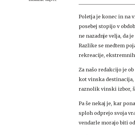
Poletja je konec in na v
posebej stopijo v obdo
ne nazadnje velja, da je
Razlike se medtem poja
rekreacije, ekstremnih
Za našo redakcijo je o
kot vinska destinacija,
raznolik vinski izbor, 
Pa še nekaj je, kar pona
sploh odprejo svoja vra
vendarle morajo biti od