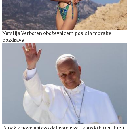
Natalija Verboten oboževalcem poslala morske
pozdrave
Papež z novo ustavo delovanje vatikanskih institucij