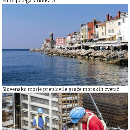
Policijskega sindikata
Slovensko morje preplavile gruče morskih cvetač