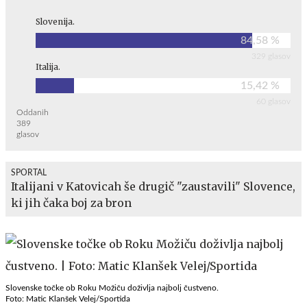
Slovenija.
84,58 %
329 glasov
Italija.
15,42 %
60 glasov
Oddanih
389
glasov
SPORTAL
Italijani v Katovicah še drugič "zaustavili" Slovence,
ki jih čaka boj za bron
Slovenske točke ob Roku Možiču doživlja najbolj čustveno.
Foto: Matic Klanšek Velej/Sportida