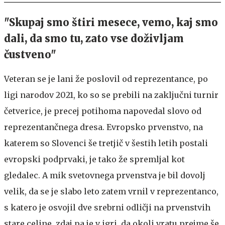
"Skupaj smo štiri mesece, vemo, kaj smo
dali, da smo tu, zato vse doživljam
čustveno"
Veteran se je lani že poslovil od reprezentance, po
ligi narodov 2021, ko so se prebili na zaključni turnir
četverice, je precej potihoma napovedal slovo od
reprezentančnega dresa. Evropsko prvenstvo, na
katerem so Slovenci še tretjič v šestih letih postali
evropski podprvaki, je tako že spremljal kot
gledalec. A mik svetovnega prvenstva je bil dovolj
velik, da se je slabo leto zatem vrnil v reprezentanco,
s katero je osvojil dve srebrni odličji na prvenstvih
stare celine, zdaj pa je v igri, da okoli vratu prejme še