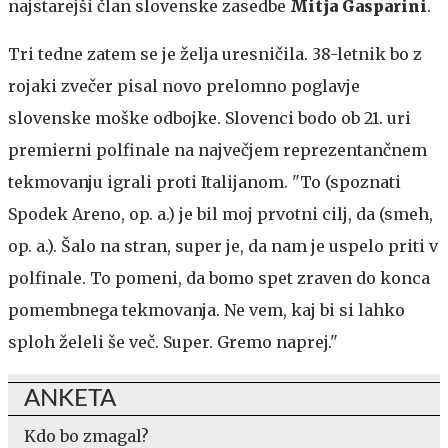
najstarejši član slovenske zasedbe
Mitja Gasparini
.
Tri tedne zatem se je želja uresničila. 38-letnik bo z
rojaki zvečer pisal novo prelomno poglavje
slovenske moške odbojke. Slovenci bodo ob 21. uri
premierni polfinale na največjem reprezentančnem
tekmovanju igrali proti Italijanom. "To (spoznati
Spodek Areno, op. a.) je bil moj prvotni cilj, da (smeh,
op. a.). Šalo na stran, super je, da nam je uspelo priti v
polfinale. To pomeni, da bomo spet zraven do konca
pomembnega tekmovanja. Ne vem, kaj bi si lahko
sploh želeli še več. Super. Gremo naprej."
ANKETA
Kdo bo zmagal?