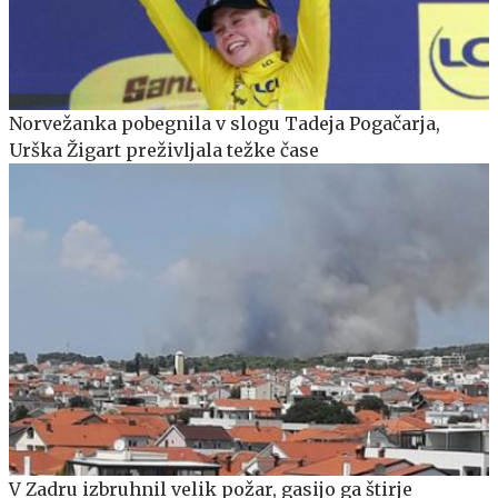
Norvežanka pobegnila v slogu Tadeja Pogačarja,
Urška Žigart preživljala težke čase
V Zadru izbruhnil velik požar, gasijo ga štirje