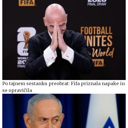
Po tajnem sestanku preobrat: Fifa priznala napake in
se opravičila