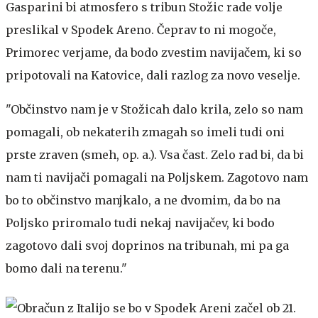
Gasparini bi atmosfero s tribun Stožic rade volje
preslikal v Spodek Areno. Čeprav to ni mogoče,
Primorec verjame, da bodo zvestim navijačem, ki so
pripotovali na Katovice, dali razlog za novo veselje.
"Občinstvo nam je v Stožicah dalo krila, zelo so nam
pomagali, ob nekaterih zmagah so imeli tudi oni
prste zraven (smeh, op. a.). Vsa čast. Zelo rad bi, da bi
nam ti navijači pomagali na Poljskem. Zagotovo nam
bo to občinstvo manjkalo, a ne dvomim, da bo na
Poljsko priromalo tudi nekaj navijačev, ki bodo
zagotovo dali svoj doprinos na tribunah, mi pa ga
bomo dali na terenu."