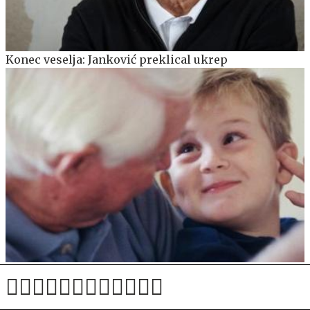
Konec veselja: Janković preklical ukrep
Velik odziv na osnutek zakona o demografskem
skladu