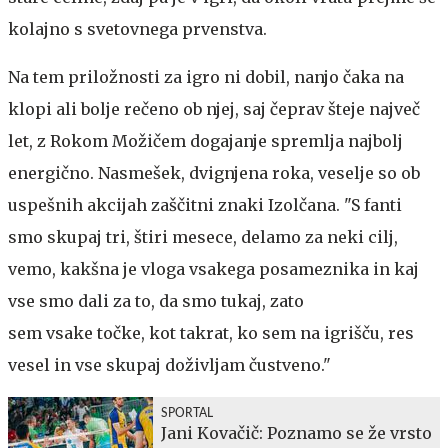
kolajno s svetovnega prvenstva.
Na tem priložnosti za igro ni dobil, nanjo čaka na
klopi ali bolje rečeno ob njej, saj čeprav šteje največ
let, z Rokom Možičem dogajanje spremlja najbolj
energično. Nasmešek, dvignjena roka, veselje so ob
uspešnih akcijah zaščitni znaki Izolčana. "S fanti
smo skupaj tri, štiri mesece, delamo za neki cilj,
vemo, kakšna je vloga vsakega posameznika in kaj
vse smo dali za to, da smo tukaj, zato
sem vsake točke, kot takrat, ko sem na igrišču, res
vesel in vse skupaj doživljam čustveno."
SPORTAL
Jani Kovačič: Poznamo se že vrsto