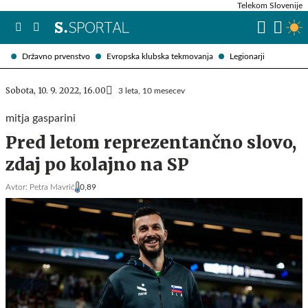
Telekom Slovenije
Državno prvenstvo
Evropska klubska tekmovanja
Legionarji
Sobota, 10. 9. 2022, 16.00
3 leta, 10 mesecev
mitja gasparini
Pred letom reprezentančno slovo,
zdaj po kolajno na SP
Avtor:
Petra Mavrič
0,89