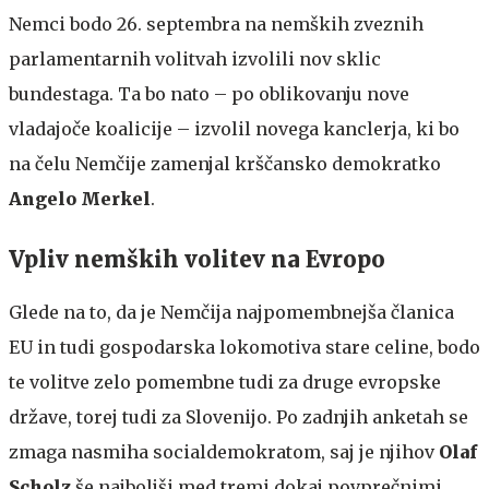
Nemci bodo 26. septembra na nemških zveznih
parlamentarnih volitvah izvolili nov sklic
bundestaga. Ta bo nato – po oblikovanju nove
vladajoče koalicije – izvolil novega kanclerja, ki bo
na čelu Nemčije zamenjal krščansko demokratko
Angelo Merkel
.
Vpliv nemških volitev na Evropo
Glede na to, da je Nemčija najpomembnejša članica
EU in tudi gospodarska lokomotiva stare celine, bodo
te volitve zelo pomembne tudi za druge evropske
države, torej tudi za Slovenijo. Po zadnjih anketah se
zmaga nasmiha socialdemokratom, saj je njihov
Olaf
Scholz
še najboljši med tremi dokaj povprečnimi