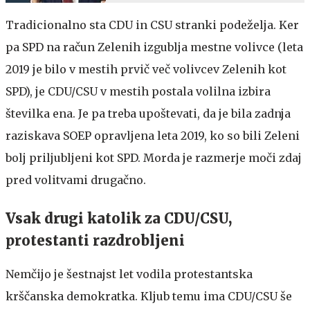
Tradicionalno sta CDU in CSU stranki podeželja. Ker
pa SPD na račun Zelenih izgublja mestne volivce (leta
2019 je bilo v mestih prvič več volivcev Zelenih kot
SPD), je CDU/CSU v mestih postala volilna izbira
številka ena. Je pa treba upoštevati, da je bila zadnja
raziskava SOEP opravljena leta 2019, ko so bili Zeleni
bolj priljubljeni kot SPD. Morda je razmerje moči zdaj
pred volitvami drugačno.
Vsak drugi katolik za CDU/CSU,
protestanti razdrobljeni
Nemčijo je šestnajst let vodila protestantska
krščanska demokratka. Kljub temu ima CDU/CSU še