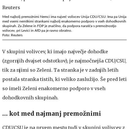
Med najbolj premožnimi Nemci ima največ volivcev Unija CDU/CSU. Ima pa Unija
med vsemi nemškimi strankami najbolj enakomerno podporo v vseh dohodkovnih
skupinah. Za Zelene in FDP je značilno, da podpora narašča s premožnostjo
volivcev, pri Levici in AfD pa je ravno obratno.
Foto: Reuters
V skupini volivcev, ki imajo največje dohodke
(zgornjih dvajset odstotkov), je najmočnejša CDU/CSU,
tik za njimi so Zeleni. Ta stranka je v zadnjih letih
postala stranka tistih, ki veliko zaslužijo. Še pred leti
so imeli Zeleni enakomerno podporo v vseh
dohodkovnih skupinah.
… kot med najmanj premožnimi
CDU/CSU je na prvem mestu tudi v skupini volivcev z