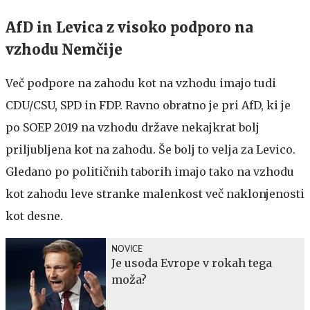
AfD in Levica z visoko podporo na
vzhodu Nemčije
Več podpore na zahodu kot na vzhodu imajo tudi
CDU/CSU, SPD in FDP. Ravno obratno je pri AfD, ki je
po SOEP 2019 na vzhodu države nekajkrat bolj
priljubljena kot na zahodu. Še bolj to velja za Levico.
Gledano po političnih taborih imajo tako na vzhodu
kot zahodu leve stranke malenkost več naklonjenosti
kot desne.
NOVICE
Je usoda Evrope v rokah tega
moža?