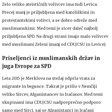
Zelo veliko ateističnih volivcev ima tudi Levica.
Precej manj je priljubljena med katoliškimi in
protestantskimi volivci, a se dobro odreže med
muslimanskimi. Med temi je sicer daleč najbolj
priljubljena SPD. Na drugi strani imajo malo volivcev
med muslimani Zeleni (manj od CDU/CSU in Levice).
Priseljenci iz muslimanskih držav in
juga Evrope za SPD
Leta 2015 je Merklova na stežaj odprla vrata za
migrante in begunce. Takrat je prišlo v Nemčiji
veliko Sircev, Afganistancev in Iračanov. Med temi
skupinami ima CDU/CSU nadpovprečno podporo
samo med Sirci, saj se Afganistanci in Iračani