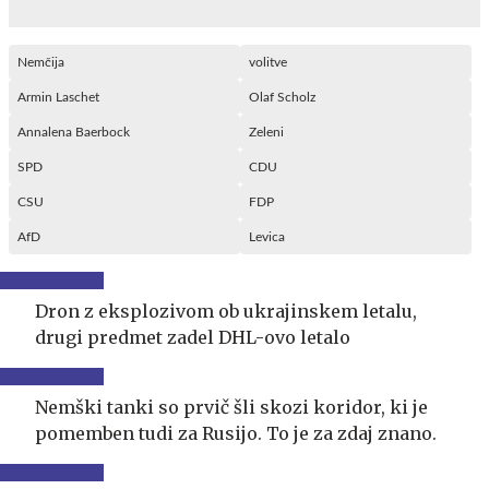
Nemčija
volitve
Armin Laschet
Olaf Scholz
Annalena Baerbock
Zeleni
SPD
CDU
CSU
FDP
AfD
Levica
Dron z eksplozivom ob ukrajinskem letalu,
drugi predmet zadel DHL-ovo letalo
Nemški tanki so prvič šli skozi koridor, ki je
pomemben tudi za Rusijo. To je za zdaj znano.