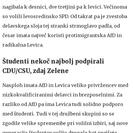
nagibala k desnici, dve tretjini pa k levici. Večinoma
so volili levosredinsko SPD. Od takrat pa je zvestoba
delavskega sloja tej stranki strmoglavo padla, od
česar imata največ koristi protimigrantska AfD in
radikalna Levica.
Študenti nekoč najbolj podpirali
CDU/CSU, zdaj Zelene
Nasploh imata AfD in Levica veliko privržencev med
nizkokvalificiranimi delavci in brezposelnimi. Za
razliko od AfD pa ima Levica tudi solidno podporo
med študenti. Tudi v tej družbeni skupini so se
zgodile velike spremembe pri volilni izbiri, saj nove
generacije študentov volijo drugače kot prejšnje.