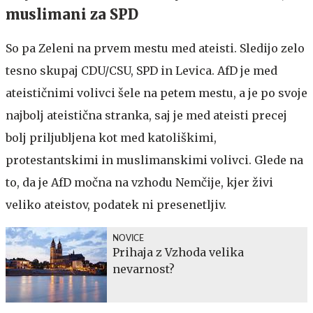
muslimani za SPD
So pa Zeleni na prvem mestu med ateisti. Sledijo zelo
tesno skupaj CDU/CSU, SPD in Levica. AfD je med
ateističnimi volivci šele na petem mestu, a je po svoje
najbolj ateistična stranka, saj je med ateisti precej
bolj priljubljena kot med katoliškimi,
protestantskimi in muslimanskimi volivci. Glede na
to, da je AfD močna na vzhodu Nemčije, kjer živi
veliko ateistov, podatek ni presenetljiv.
NOVICE
Prihaja z Vzhoda velika
nevarnost?