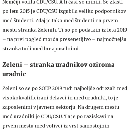
Nemčiji volila CDU/CSU. A ti časi so minili. Še zlasti
po letu 2015 je CDU/CSU izgubila veliko podpornikov
med študenti. Zdaj je tako med študenti na prvem
mestu stranka Zelenih. Ti so po podatkih iz leta 2019
– na prvi pogled morda presenetljivo – najmočnejša
stranka tudi med brezposelnimi.
Zeleni – stranka uradnikov oziroma
uradnic
Zeleni so se po SOEP 2019 tudi najboljše odrezali med
visokokvalificirani delavci in med uradniki, to je
zaposlenimi v javnem sektorju. Na drugem mestu
med uradniki je CDU/CSU. Ta je po raziskavi na
prvem mestu med volivci iz vrst samostojnih