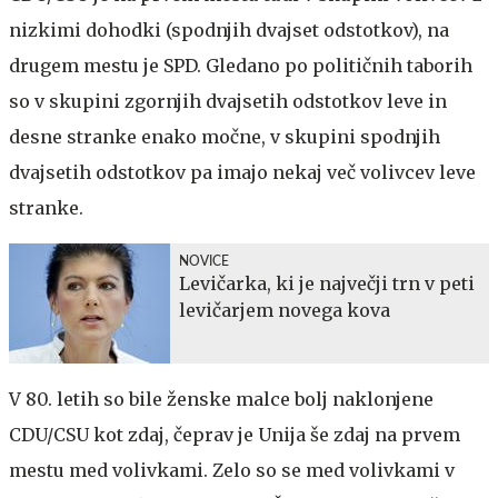
nizkimi dohodki (spodnjih dvajset odstotkov), na
drugem mestu je SPD. Gledano po političnih taborih
so v skupini zgornjih dvajsetih odstotkov leve in
desne stranke enako močne, v skupini spodnjih
dvajsetih odstotkov pa imajo nekaj več volivcev leve
stranke.
NOVICE
Levičarka, ki je največji trn v peti
levičarjem novega kova
V 80. letih so bile ženske malce bolj naklonjene
CDU/CSU kot zdaj, čeprav je Unija še zdaj na prvem
mestu med volivkami. Zelo so se med volivkami v