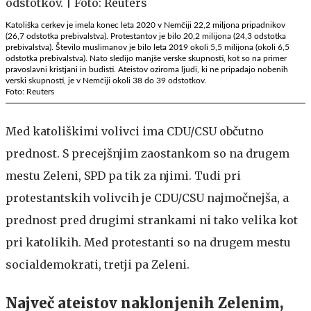
Katoliška cerkev je imela konec leta 2020 v Nemčiji 22,2 miljona pripadnikov
(26,7 odstotka prebivalstva). Protestantov je bilo 20,2 milijona (24,3 odstotka
prebivalstva). Število muslimanov je bilo leta 2019 okoli 5,5 milijona (okoli 6,5
odstotka prebivalstva). Nato sledijo manjše verske skupnosti, kot so na primer
pravoslavni kristjani in budisti. Ateistov oziroma ljudi, ki ne pripadajo nobenih
verski skupnosti, je v Nemčiji okoli 38 do 39 odstotkov.
Foto: Reuters
Med katoliškimi volivci ima CDU/CSU občutno
prednost. S precejšnjim zaostankom so na drugem
mestu Zeleni, SPD pa tik za njimi. Tudi pri
protestantskih volivcih je CDU/CSU najmočnejša, a
prednost pred drugimi strankami ni tako velika kot
pri katolikih. Med protestanti so na drugem mestu
socialdemokrati, tretji pa Zeleni.
Največ ateistov naklonjenih Zelenim,