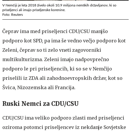
V Nemčiji je leta 2018 živelo okoli 10,9 milijona nemških državljanov, ki so
priseljenci ali imajo priseljenske korenine.
Foto: Reuters
Čeprav ima med priseljenci CDU/CSU manjšo
podporo kot SPD, pa ima še vedno večjo podporo kot
Zeleni, čeprav so ti zelo vneti zagovorniki
multikulturizma. Zeleni imajo nadpovprečno
podporo le pri priseljencih, ki so se v Nemčijo
priselili iz ZDA ali zahodnoevropskih držav, kot so
Švica, Nizozemska ali Francija.
Ruski Nemci za CDU/CSU
CDU/CSU ima veliko podporo zlasti med priseljenci
oziroma potomci priseljencev iz nekdanje Sovjetske