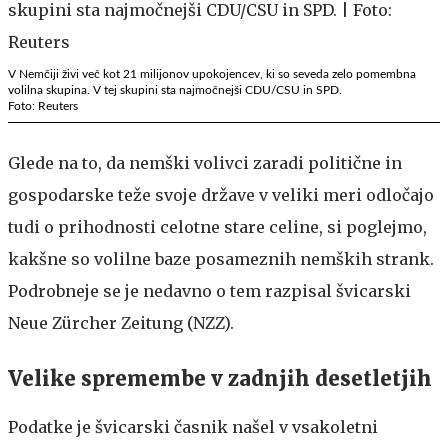
V Nemčiji živi več kot 21 milijonov upokojencev, ki so seveda zelo pomembna
volilna skupina. V tej skupini sta najmočnejši CDU/CSU in SPD.
Foto: Reuters
Glede na to, da nemški volivci zaradi politične in
gospodarske teže svoje države v veliki meri odločajo
tudi o prihodnosti celotne stare celine, si poglejmo,
kakšne so volilne baze posameznih nemških strank.
Podrobneje se je nedavno o tem razpisal švicarski
Neue Zürcher Zeitung (NZZ).
Velike spremembe v zadnjih desetletjih
Podatke je švicarski časnik našel v vsakoletni