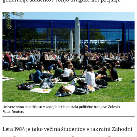
Univerzitetna središča so v zadnjih letih postala politične trdnjave Zelenih.
Foto: Reuters
Leta 1984 je tako večina študentov v takratni Zahodni