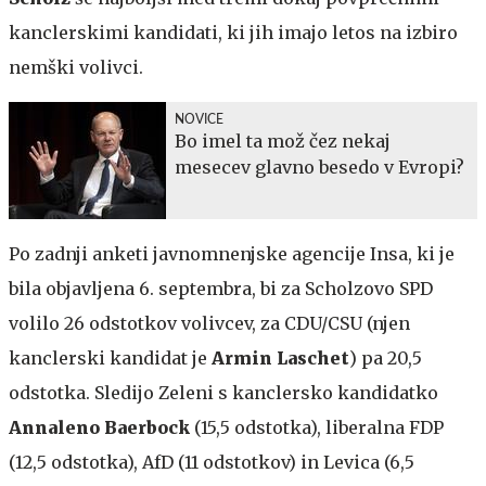
kanclerskimi kandidati, ki jih imajo letos na izbiro
nemški volivci.
NOVICE
Bo imel ta mož čez nekaj
mesecev glavno besedo v Evropi?
Po zadnji anketi javnomnenjske agencije Insa, ki je
bila objavljena 6. septembra, bi za Scholzovo SPD
volilo 26 odstotkov volivcev, za CDU/CSU (njen
kanclerski kandidat je
Armin Laschet
) pa 20,5
odstotka. Sledijo Zeleni s kanclersko kandidatko
Annaleno Baerbock
(15,5 odstotka), liberalna FDP
(12,5 odstotka), AfD (11 odstotkov) in Levica (6,5