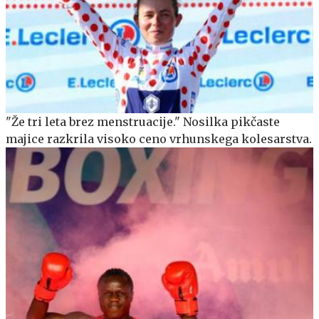
"Že tri leta brez menstruacije." Nosilka pikčaste
majice razkrila visoko ceno vrhunskega kolesarstva.