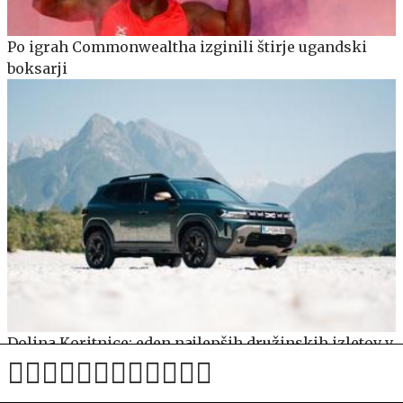
Po igrah Commonwealtha izginili štirje ugandski
boksarji
Dolina Koritnice: eden najlepših družinskih izletov v
Julijskih Alpah