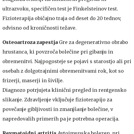
ultrazvoku, specifičen test je Finkelsteinov test.
Fizioterapija običajno traja od deset do 20 tednov,
odvisno od kroničnosti težave.
Osteoartroza zapestja
Gre za degenerativno obrabo
hrustanca, ki povzroča bolečine pri gibanju in
obremenitvi. Najpogosteje se pojavi s starostjo ali pri
osebah z dolgotrajnimi obremenitvami rok, kot so
frizerji, maserji in šivilje.
Diagnozo potrjujeta klinični pregled in rentgensko
slikanje. Zdravljenje vključuje fizioterapijo za
povečanje gibljivosti in zmanjšanje bolečine, v
napredovalih primerih pa je potrebna operacija.
Revmatoidni artritis
Avtoimunska bolezen, pri