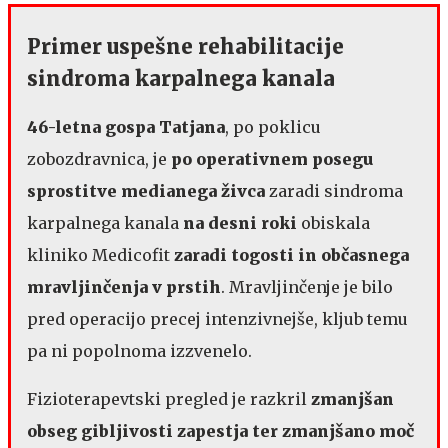
​​​​Primer ​uspešne rehabilitacije
sindroma karpalnega kanala​​​​
46-letna gospa Tatjana
​​, po poklicu
zobozdravnica, je ​​
po operativnem posegu
sprostitve medianega živca
​​ zaradi sindroma
karpalnega kanala ​​
na desni roki
​​ obiskala
kliniko Medicofit ​​
zaradi togosti in občasnega
mravljinčenja v prstih
​​. Mravljinčenje je bilo
pred operacijo precej intenzivnejše, kljub temu
pa ni popolnoma izzvenelo.​​​
​​​​Fizioterapevtski pregled je razkril ​​
zmanjšan
obseg gibljivosti zapestja ter zmanjšano moč