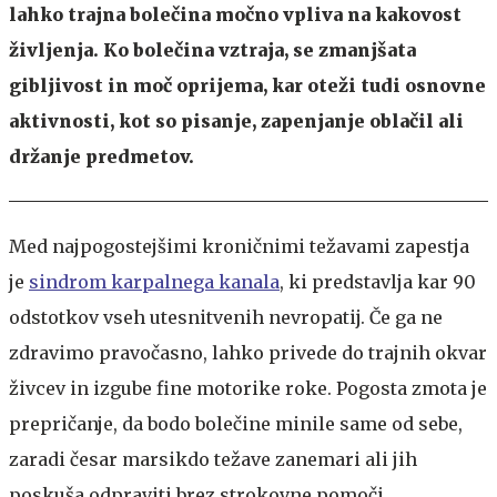
lahko trajna bolečina močno vpliva na kakovost
življenja. Ko bolečina vztraja, se zmanjšata
gibljivost in moč oprijema, kar oteži tudi osnovne
aktivnosti, kot so pisanje, zapenjanje oblačil ali
držanje predmetov.
​Med najpogostejšimi kroničnimi težavami zapestja
je
sindrom karpalnega kanala
, ki predstavlja kar 90
odstotkov vseh utesnitvenih nevropatij. Če ga ne
zdravimo pravočasno, lahko privede do trajnih okvar
živcev in izgube fine motorike roke. Pogosta zmota je
prepričanje, da bodo bolečine minile same od sebe,
zaradi česar marsikdo težave zanemari ali jih
poskuša odpraviti brez strokovne pomoči.