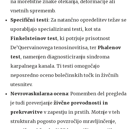
na morebitne znake otekanja, deformacije ali
vnetnih sprememb.
Specifični testi
: Za natančno opredelitev težav se
uporabljajo specializirani testi, kot sta
Finkelsteinov test
, ki potrjuje prisotnost
De’Quervainovega tenosinovitisa, ter
Phalenov
test
, namenjen diagnosticiranju sindroma
karpalnega kanala. Ti testi omogočajo
neposredno oceno bolečinskih točk in živčnih
utesnitev.
Nevrovaskularna ocena
: Pomemben del pregleda
je tudi preverjanje
živčne prevodnosti in
prekrvavitve
v zapestju in prstih. Motnje v teh
strukturah pogosto povzročijo mravljinčenje,