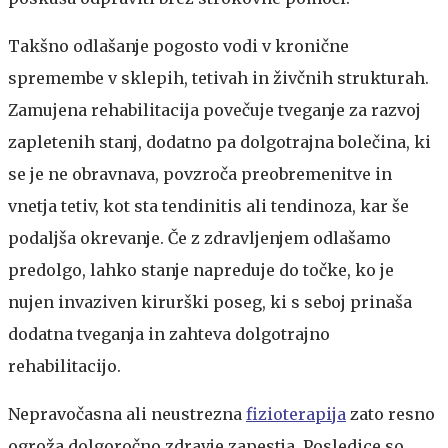
Takšno odlašanje pogosto vodi v kronične
spremembe v sklepih, tetivah in živčnih strukturah.
Zamujena rehabilitacija povečuje tveganje za razvoj
zapletenih stanj, dodatno pa dolgotrajna bolečina, ki
se je ne obravnava, povzroča preobremenitve in
vnetja tetiv, kot sta tendinitis ali tendinoza, kar še
podaljša okrevanje. Če z zdravljenjem odlašamo
predolgo, lahko stanje napreduje do točke, ko je
nujen invaziven kirurški poseg, ki s seboj prinaša
dodatna tveganja in zahteva dolgotrajno
rehabilitacijo.
Nepravočasna ali neustrezna
fizioterapija
zato resno
ogroža dolgoročno zdravje zapestja. Posledice so