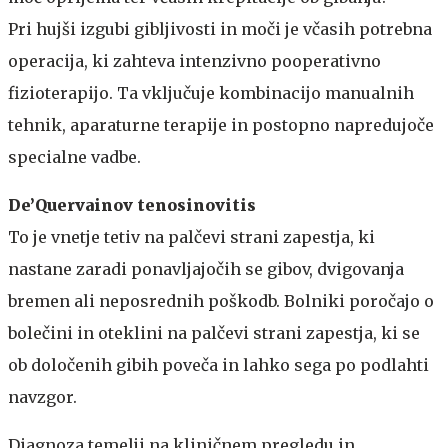
Pri hujši izgubi gibljivosti in moči je včasih potrebna
operacija, ki zahteva intenzivno pooperativno
fizioterapijo. Ta vključuje kombinacijo manualnih
tehnik, aparaturne terapije in postopno napredujoče
specialne vadbe.
​​
De’Quervainov tenosinovitis
To je vnetje tetiv na palčevi strani zapestja, ki
nastane zaradi ponavljajočih se gibov, dvigovanja
bremen ali neposrednih poškodb. Bolniki poročajo o
bolečini in oteklini na palčevi strani zapestja, ki se
ob določenih gibih poveča in lahko sega po podlahti
navzgor.
Diagnoza temelji na kliničnem pregledu in