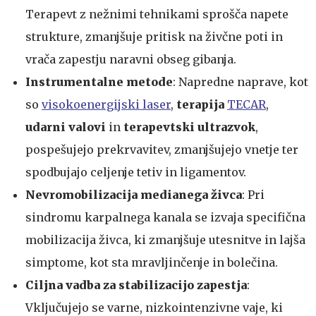
Terapevt z nežnimi tehnikami sprošča napete
strukture, zmanjšuje pritisk na živčne poti in
vrača zapestju naravni obseg gibanja.
Instrumentalne metode
: Napredne naprave, kot
so
visokoenergijski laser
,
terapija
TECAR
,
udarni valovi
in
terapevtski ultrazvok
,
pospešujejo prekrvavitev, zmanjšujejo vnetje ter
spodbujajo celjenje tetiv in ligamentov.
Nevromobilizacija medianega živca
: Pri
sindromu karpalnega kanala se izvaja specifična
mobilizacija živca, ki zmanjšuje utesnitve in lajša
simptome, kot sta mravljinčenje in bolečina.
Ciljna vadba za stabilizacijo zapestja
:
Vključujejo se varne, nizkointenzivne vaje, ki