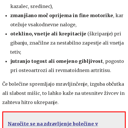
kazalec, sredinec),
zmanjšano moč oprijema in fine motorike
, kar
otežuje vsakodnevne naloge,
oteklino, vnetje ali krepitacije
(škripanje) pri
gibanju, značilne za nestabilno zapestje ali vnetja
tetiv,
jutranjo togost ali omejeno gibljivost
, pogosto
pri osteoartrozi ali revmatoidnem artritisu.
​​Če bolečine spremljajo mravljinčenje, izguba občutka
ali slabost mišic, to lahko kaže na utesnitev živcev in
zahteva hitro ukrepanje.
Naročite se na zdravljenje bolečine v