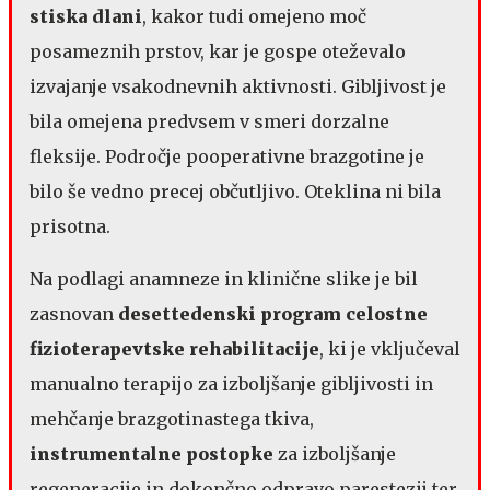
stiska dlani
​​, kakor tudi omejeno moč
posameznih prstov, kar je gospe oteževalo
izvajanje vsakodnevnih aktivnosti. Gibljivost je
bila omejena predvsem v smeri dorzalne
fleksije. Področje pooperativne brazgotine je
bilo še vedno precej občutljivo. Oteklina ni bila
prisotna.​​​
​​​​Na podlagi anamneze in klinične slike je bil
zasnovan ​​
desettedenski program celostne
fizioterapevtske rehabilitacije
​​, ki je vključeval
manualno terapijo za izboljšanje gibljivosti in
mehčanje brazgotinastega tkiva, ​​
instrumentalne postopke
​​ za izboljšanje
regeneracije in dokončno odpravo parestezij ter