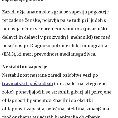
​Zaradi ožje anatomske zgradbe zapestja pogosteje
prizadene ženske, pojavlja pa se tudi pri ljudeh s
ponavljajočimi se obremenitvami rok (pisarniški
delavci in delavci v proizvodnji, mehaniki) ter med
nosečnostjo. Diagnozo potrjuje elektromiografija
(EMG), ki meri prevodnost medianega živca.​​​
Nestabilno zapestje
Nestabilnost nastane zaradi oslabitve vezi po
travmatskih poškodbah
(npr. padci na iztegnjeno
roko), ponavljajočih se stresnih gibanj ali prirojene
ohlapnosti ligamentov. Značilni so občutki
ohlapnosti zapestja, bolečina, oteklina, zmanjšana
moč oprijema ter včasih krepitacije ob gibanju.