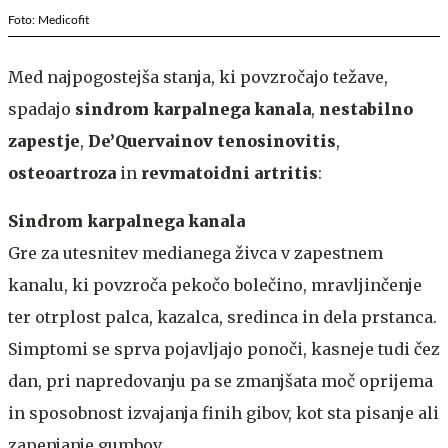
Foto: Medicofit
Med najpogostejša stanja, ki povzročajo težave,
spadajo
sindrom karpalnega kanala
,
nestabilno
zapestje
,
De’Quervainov tenosinovitis
,
osteoartroza
in
revmatoidni artritis
:
Sindrom karpalnega kanala
Gre za utesnitev medianega živca v zapestnem
kanalu, ki povzroča pekočo bolečino, mravljinčenje
ter otrplost palca, kazalca, sredinca in dela prstanca.
Simptomi se sprva pojavljajo ponoči, kasneje tudi čez
dan, pri napredovanju pa se zmanjšata moč oprijema
in sposobnost izvajanja finih gibov, kot sta pisanje ali
zapenjanje gumbov.