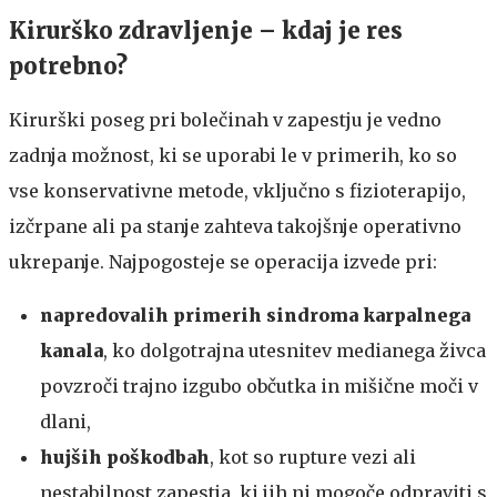
​​​Kirurško zdravljenje – kdaj je res
potrebno?​​
Kirurški poseg pri bolečinah v zapestju je vedno
zadnja možnost, ki se uporabi le v primerih, ko so
vse konservativne metode, vključno s fizioterapijo,
izčrpane ali pa stanje zahteva takojšnje operativno
ukrepanje. Najpogosteje se operacija izvede pri:
napredovalih primerih sindroma karpalnega
kanala
, ko dolgotrajna utesnitev medianega živca
povzroči trajno izgubo občutka in mišične moči v
dlani,
hujših poškodbah
, kot so rupture vezi ali
nestabilnost zapestja, ki jih ni mogoče odpraviti s