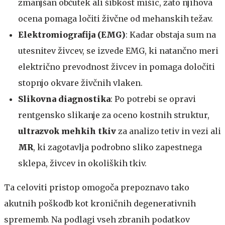
zmanjšan občutek ali šibkost mišic, zato njihova
ocena pomaga ločiti živčne od mehanskih težav.
Elektromiografija (EMG)
: Kadar obstaja sum na
utesnitev živcev, se izvede EMG, ki natančno meri
električno prevodnost živcev in pomaga določiti
stopnjo okvare živčnih vlaken.
Slikovna diagnostika
: Po potrebi se opravi
rentgensko slikanje za oceno kostnih struktur,
ultrazvok mehkih tkiv
za analizo tetiv in vezi ali
MR
, ki zagotavlja podrobno sliko zapestnega
sklepa, živcev in okoliških tkiv.
Ta celoviti pristop omogoča prepoznavo tako
akutnih poškodb kot kroničnih degenerativnih
sprememb. Na podlagi vseh zbranih podatkov