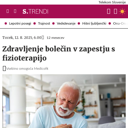
Telekom Slovenije
Lepotni posegi
Trajnost
Vedeževanje
Hišni ljubljenčki
Ona-On.
Torek, 12. 8. 2025, 6.00
12 mesecev
​​Zdravljenje bolečin v zapestju s ​​
fizioterapijo​​
Vsebino omogoča Medicofit