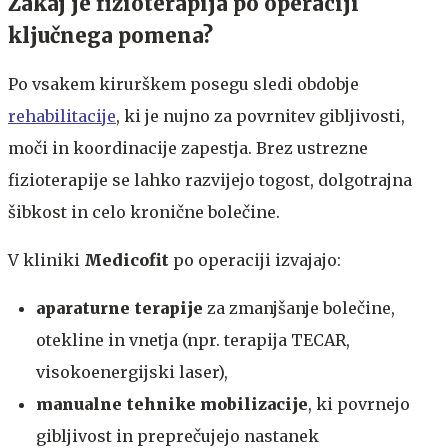
​​​Zakaj je fizioterapija po operaciji
ključnega pomena?​​
Po vsakem kirurškem posegu sledi obdobje
rehabilitacije
, ki je nujno za povrnitev gibljivosti,
moči in koordinacije zapestja. Brez ustrezne
fizioterapije se lahko razvijejo togost, dolgotrajna
šibkost in celo kronične bolečine.
V kliniki
Medicofit
po operaciji izvajajo:
aparaturne terapije
za zmanjšanje bolečine,
otekline in vnetja (npr. terapija TECAR,
visokoenergijski laser),
manualne tehnike mobilizacije
, ki povrnejo
gibljivost in preprečujejo nastanek