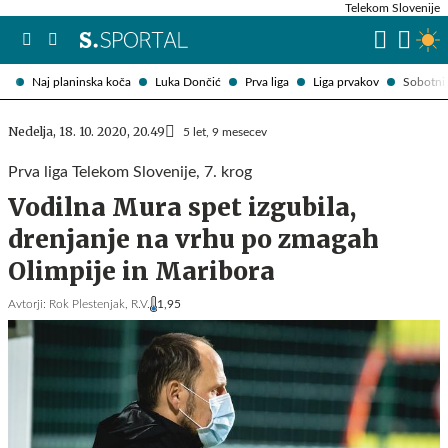
Telekom Slovenije
Naj planinska koča
Luka Dončić
Prva liga
Liga prvakov
Sobotni 
Nedelja, 18. 10. 2020, 20.49
5 let, 9 mesecev
Prva liga Telekom Slovenije, 7. krog
Vodilna Mura spet izgubila,
drenjanje na vrhu po zmagah
Olimpije in Maribora
Avtorji:
Rok Plestenjak,
R.V.
1,95