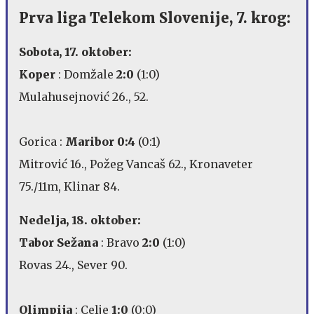
Prva liga Telekom Slovenije, 7. krog:
Sobota, 17. oktober:
Koper
: Domžale
2:0
(1:0)
Mulahusejnović 26., 52.
Gorica :
Maribor 0:4
(0:1)
Mitrović 16., Požeg Vancaš 62., Kronaveter
75./11m, Klinar 84.
Nedelja, 18. oktober:
Tabor Sežana
: Bravo
2:0
(1:0)
Rovas 24., Sever 90.
Olimpija
: Celje
1:0
(0:0)