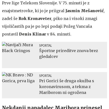
Prve lige Telekom Slovenije. V 75. minuti je z
enajstmetrovke, ki jo je priigral
Jasmin Mešanović
,
zadel še
Rok Kronaveter
, piko na i visoki zmagi
vijoličastih pa je po lepi podaji Požeg Vancaša
postavil
Denis Klinar
v 84. minuti.
SPORTAL
Športne prireditve znova brez
gledalcev
SPORTAL
Pri Gorici še druga okužba s
koronavirusom, a tekma z
Mariborom ni ogrožena
Nekdanji napadalec Maribora prinesel