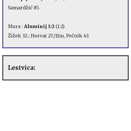
Samardžić 85.
Mura :
Aluminij 1:2
(1:2)
Žižek 32.; Horvat 27./11m, Pečnik 43.
Lestvica: