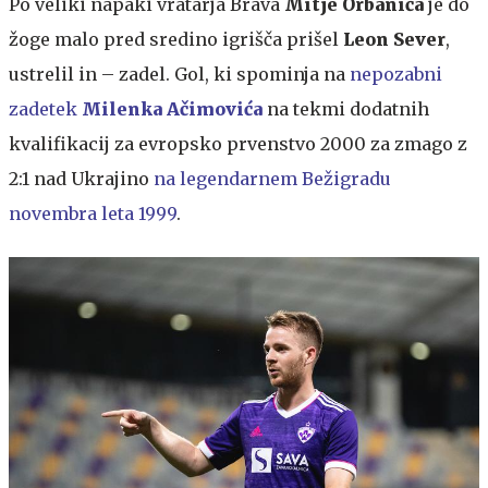
Po veliki napaki vratarja Brava
Mitje Orbanića
je do
žoge malo pred sredino igrišča prišel
Leon
Sever
,
ustrelil in – zadel. Gol, ki spominja na
nepozabni
zadetek
Milenka
Ačimovića
na tekmi dodatnih
kvalifikacij za evropsko prvenstvo 2000 za zmago z
2:1 nad Ukrajino
na legendarnem Bežigradu
novembra leta 1999
.