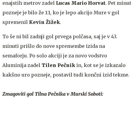
enajstih metrov zadel
Lucas Mario Horvat
. Pet minut
pozneje je bilo že 1:1, ko je lepo akcijo Mure v gol
spremenil
Kevin Žižek
.
To še ni bil zadnji gol prvega polčasa, saj je v 43.
minuti prišlo do nove spremembe izida na
semaforju. Po solo akciji je za novo vodstvo
Aluminija zadel
Tilen
Pečnik
in, kot se je izkazalo
kakšno uro pozneje, postavil tudi končni izid tekme.
Zmagoviti gol Tilna Pečnika v Murski Soboti: