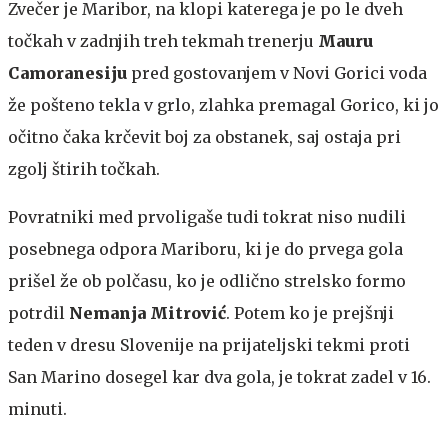
Zvečer je Maribor, na klopi katerega je po le dveh
točkah v zadnjih treh tekmah trenerju
Mauru
Camoranesiju
pred gostovanjem v Novi Gorici voda
že pošteno tekla v grlo, zlahka premagal Gorico, ki jo
očitno čaka krčevit boj za obstanek, saj ostaja pri
zgolj štirih točkah.
Povratniki med prvoligaše tudi tokrat niso nudili
posebnega odpora Mariboru, ki je do prvega gola
prišel že ob polčasu, ko je odlično strelsko formo
potrdil
Nemanja Mitrović
. Potem ko je prejšnji
teden v dresu Slovenije na prijateljski tekmi proti
San Marino dosegel kar dva gola, je tokrat zadel v 16.
minuti.