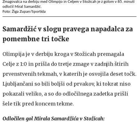
Zmagovalca na derbiju med Olimpijo in Celjem v Stožicah je z golom v 85. minuti
odločil Miral Samardžić.
Foto: Žiga Zupan/Sportida
Samardžić v slogu pravega napadalca za
pomembne tri točke
Olimpija je v derbiju kroga v Stožicah premagala
Celje z 1:0 in prišla do tretje zmage v zadnjih štirih
prvenstvenih tekmah, v katerih je osvojila deset točk.
Ljubljančani so bili boljši od prvakov, ki tokrat niso
pokazali veliko, a so do odločilnega zadetka prišli
šele tik pred koncem tekme.
Odločilen gol Mirala Samardžića v Stožicah: