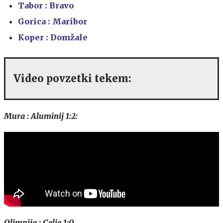
Tabor : Bravo
Gorica : Maribor
Koper : Domžale
Video povzetki tekem:
Mura : Aluminij 1:2:
Olimpija : Celje 1:0