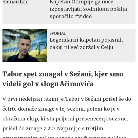
Kapetan Olimpije ga noče
izpostavljati, sodnikom pošilja
sporočilo #video
SPORTAL
Legendarni kapetan pojasnil,
zakaj ni več zdržal v Celju
Tabor spet zmagal v Sežani, kjer smo
videli gol v slogu Ačimovića
V prvi nedeljski tekmi je Tabor v Sežani prišel še do
četrte domače zmage v tej sezoni, potem ko je v
obračunu ekip, ki sta prijetni presenečenji sezone,
prišel do zmage z 2:0. Najprej je s tretjim