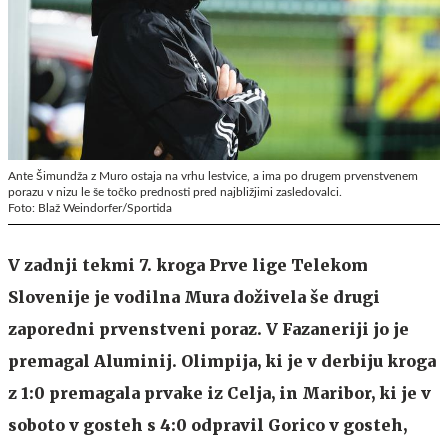
Ante Šimundža z Muro ostaja na vrhu lestvice, a ima po drugem prvenstvenem
porazu v nizu le še točko prednosti pred najbližjimi zasledovalci.
Foto: Blaž Weindorfer/Sportida
V zadnji tekmi 7. kroga Prve lige Telekom
Slovenije je vodilna Mura doživela še drugi
zaporedni prvenstveni poraz. V Fazaneriji jo je
premagal Aluminij. Olimpija, ki je v derbiju kroga
z 1:0 premagala prvake iz Celja, in Maribor, ki je v
soboto v gosteh s 4:0 odpravil Gorico v gosteh,