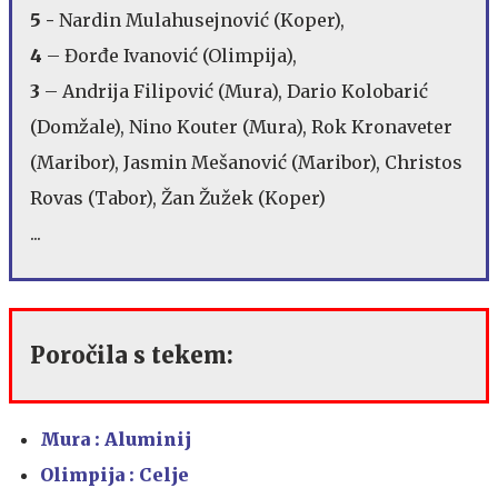
5 -
Nardin Mulahusejnović (Koper),
4
– Đorđe Ivanović (Olimpija),
3
– Andrija Filipović (Mura), Dario Kolobarić
(Domžale), Nino Kouter (Mura), Rok Kronaveter
(Maribor), Jasmin Mešanović (Maribor), Christos
Rovas (Tabor), Žan Žužek (Koper)
...
Poročila s tekem:
Mura : Aluminij
Olimpija : Celje