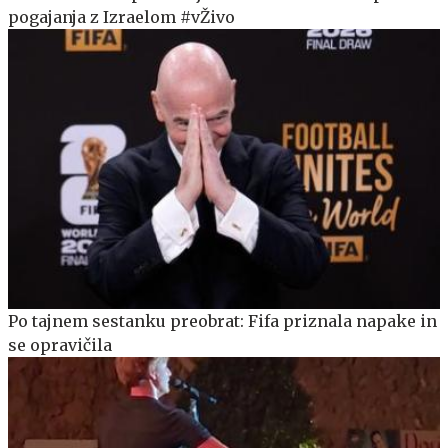
pogajanja z Izraelom #vŽivo
Po tajnem sestanku preobrat: Fifa priznala napake in
se opravičila