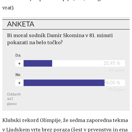
vrat).
ANKETA
Bi moral sodnik Damir Skomina v 81. minuti
pokazati na belo točko?
Da.
+
25,95 %
116 glasov
Ne.
+
74,05 %
331 glasov
Oddanih
447
glasov
Klubski rekord Olimpije, že sedma zaporedna tekma
v Ljudskem vrtu brez poraza (šest v prvenstvu in ena