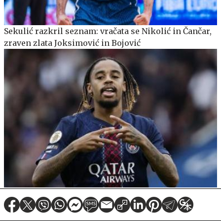
Sekulić razkril seznam: vračata se Nikolić in Čančar,
zraven zlata Joksimović in Bojović
Liverpool in PSG sta se dogovorila, Salaha pričakalo
40 tisoč fanatičnih navijačev