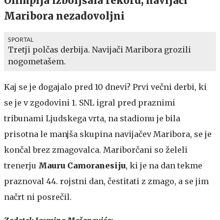
Olimpija izboljšala rekord, navijači
Maribora nezadovoljni
SPORTAL
Tretji polčas derbija. Navijači Maribora grozili
nogometašem.
Kaj se je dogajalo pred 10 dnevi? Prvi večni derbi, ki
se je v zgodovini 1. SNL igral pred praznimi
tribunami Ljudskega vrta, na stadionu je bila
prisotna le manjša skupina navijačev Maribora, se je
končal brez zmagovalca. Mariborčani so želeli
trenerju
Mauru Camoranesiju
, ki je na dan tekme
praznoval 44. rojstni dan, čestitati z zmago, a se jim
načrt ni posrečil.