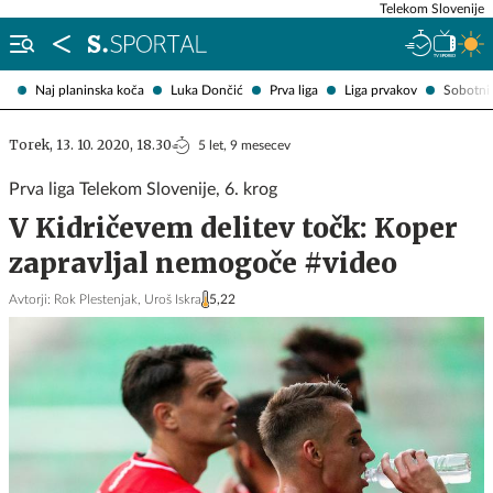
Telekom Slovenije
Naj planinska koča
Luka Dončić
Prva liga
Liga prvakov
Sobotni 
Torek, 13. 10. 2020, 18.30
5 let, 9 mesecev
Prva liga Telekom Slovenije, 6. krog
V Kidričevem delitev točk: Koper
zapravljal nemogoče #video
Avtorji:
Rok Plestenjak,
Uroš Iskra
5,22