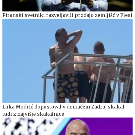
Piranski svetniki razveljavili prodajo zemljišč v Fiesi
Luka Modrić dopustoval v domačem Zadru, skakal
tudi z najvišje skakalnice