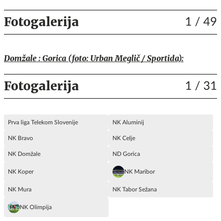
Fotogalerija
1
/ 49
Domžale : Gorica (foto: Urban Meglič / Sportida):
Fotogalerija
1
/ 31
Prva liga Telekom Slovenije
NK Aluminij
NK Bravo
NK Celje
NK Domžale
ND Gorica
NK Koper
NK Maribor
NK Mura
NK Tabor Sežana
NK Olimpija