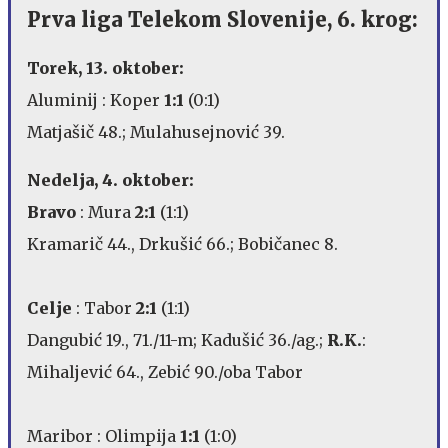
Prva liga Telekom Slovenije, 6. krog:
Torek, 13. oktober:
Aluminij : Koper
1:1
(0:1)
Matjašič 48.; Mulahusejnović 39.
Nedelja, 4. oktober:
Bravo
: Mura
2:1
(1:1)
Kramarič 44., Drkušić 66.; Bobičanec 8.
Celje
: Tabor
2:1
(1:1)
Dangubić 19., 71./11-m; Kadušić 36./ag.;
R.K.
:
Mihaljević 64., Zebić 90./oba Tabor
Maribor : Olimpija
1:1
(1:0)