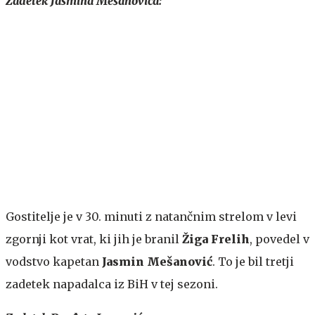
Zadetek Jasmina Mešanovića:
Gostitelje je v 30. minuti z natančnim strelom v levi
zgornji kot vrat, ki jih je branil
Žiga Frelih
, povedel v
vodstvo kapetan
Jasmin Mešanović
. To je bil tretji
zadetek napadalca iz BiH v tej sezoni.