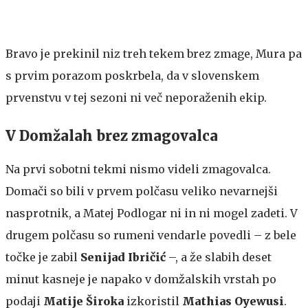
Bravo je prekinil niz treh tekem brez zmage, Mura pa
s prvim porazom poskrbela, da v slovenskem
prvenstvu v tej sezoni ni več neporaženih ekip.
V Domžalah brez zmagovalca
Na prvi sobotni tekmi nismo videli zmagovalca.
Domači so bili v prvem polčasu veliko nevarnejši
nasprotnik, a Matej Podlogar ni in ni mogel zadeti. V
drugem polčasu so rumeni vendarle povedli – z bele
točke je zabil
Senijad Ibričić
–, a že slabih deset
minut kasneje je napako v domžalskih vrstah po
podaji
Matije Široka
izkoristil
Mathias Oyewusi
.