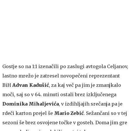
Gostje so na 1:1 izenačili po zaslugi avtogola Celjanov,
lastno mrežo je zatresel novopečeni reprezentant
BiH
Advan Kadušić
, za kaj več pa jim je zmanjkalo
moči, saj so v 64. minuti ostali brez izključenega
Dominika Mihaljevića
, v izdihljajih srečanja pa je
rdeči karton prejel še
Mario Zebić
.
Sežančani so v tej
sezoni še brez osvojene točke v gosteh. Doma jim gre