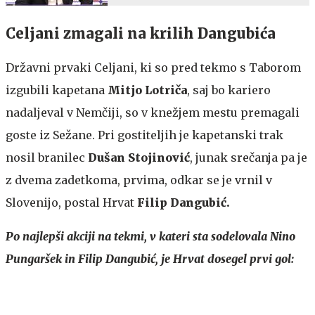
Celjani zmagali na krilih Dangubića
Državni prvaki Celjani, ki so pred tekmo s Taborom
izgubili kapetana
Mitjo Lotriča
, saj bo kariero
nadaljeval v Nemčiji, so v knežjem mestu premagali
goste iz Sežane. Pri gostiteljih je kapetanski trak
nosil branilec
Dušan Stojinović
, junak srečanja pa je
z dvema zadetkoma, prvima, odkar se je vrnil v
Slovenijo, postal Hrvat
Filip Dangubić.
Po najlepši akciji na tekmi, v kateri sta sodelovala Nino
Pungaršek in Filip Dangubić, je Hrvat dosegel prvi gol: