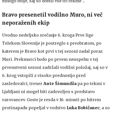
mnogo bolje, saj so dobili vse tri tekme ...
Bravo presenetil vodilno Muro, ni več
neporaženih ekip
Uvodno nedeljsko srečanje 6. kroga Prve lige
Telekom Slovenije je postreglo s preobratom, po
katerem je Bravo kot prvi v tej sezoni zadal poraz
Muri. Prekmurci bodo po prvem neuspehu v tej
prvenstveni sezoni zadržali vodilni položaj, saj so v
6. krog vstopili z visoko prednostjo pred
zasledovalci, trener
Ante Šimundža
pa po tekmi v
Ljubljani ni mogel biti zadovoljen s predstavo
varovancev. Goste je resda v 16. minuti po hitrem
protinapadu popeljal v vodstvo
Luka Bobičanec
, a so