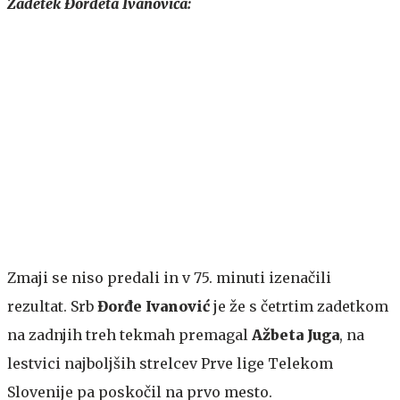
Zadetek Đorđeta Ivanovića:
Zmaji se niso predali in v 75. minuti izenačili
rezultat. Srb
Đorđe Ivanović
je že s četrtim zadetkom
na zadnjih treh tekmah premagal
Ažbeta Juga
, na
lestvici najboljših strelcev Prve lige Telekom
Slovenije pa poskočil na prvo mesto.