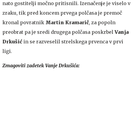
nato gostitelji močno pritisnili. Izenačenje je viselo v
zraku, tik pred koncem prvega polčasa je premoč
kronal povratnik
Martin Kramarič
, za popoln
preobrat pa je sredi drugega polčasa poskrbel
Vanja
Drkušić
in se razveselil strelskega prvenca v prvi
ligi.
Zmagoviti zadetek Vanje Drkušića: