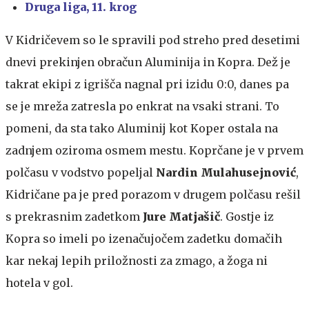
Druga liga, 11. krog
V Kidričevem so le spravili pod streho pred desetimi
dnevi prekinjen obračun Aluminija in Kopra. Dež je
takrat ekipi z igrišča nagnal pri izidu 0:0, danes pa
se je mreža zatresla po enkrat na vsaki strani. To
pomeni, da sta tako Aluminij kot Koper ostala na
zadnjem oziroma osmem mestu. Koprčane je v prvem
polčasu v vodstvo popeljal
Nardin Mulahusejnović
,
Kidričane pa je pred porazom v drugem polčasu rešil
s prekrasnim zadetkom
Jure Matjašič
. Gostje iz
Kopra so imeli po izenačujočem zadetku domačih
kar nekaj lepih priložnosti za zmago, a žoga ni
hotela v gol.