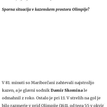
Sporna situacija v kazenskem prostoru Olimpije?
V 81. minuti so Mariborčani zahtevali najstrožjo
kazen, a je glavni sodnik
Damir Skomina
le
odmahnil z roko. Ostalo je pri 1:1. V strelih na gol je
bilo razmerje v prid Olimpije (16:11, od tega 5:5 v okvir