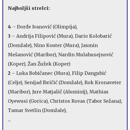
Najboljši strelci:
4
– Đorđe Ivanović (Olimpija),
3
– Andrija Filipović (Mura), Dario Kolobarić
(Domžale), Nino Kouter (Mura), Jasmin
Mešanović (Maribor), Nardin Mulahusejnović
(Koper), Žan Žužek (Koper)
2
– Luka Bobičanec (Mura), Filip Dangubić
(Celje), Senijad Ibričić (Domžale), Rok Kronaveter
(Maribor), Jure Matjašič (Aluminij), Mathias
Oyewusi (Gorica), Christos Rovas (Tabor Sežana),
Tamar Svetlin (Domžale),
...