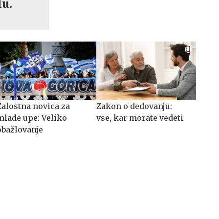
lu.
Žalostna novica za
Zakon o dedovanju:
mlade upe: Veliko
vse, kar morate vedeti
obažlovanje