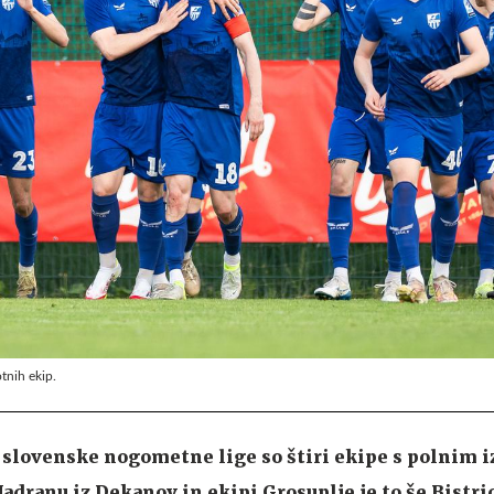
otnih ekip.
 slovenske nogometne lige so štiri ekipe s polnim 
 Jadranu iz Dekanov in ekipi Grosuplje je to še Bistric