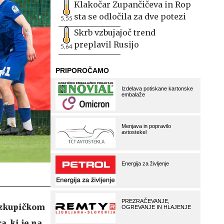
Klakočar Zupančičeva in Rop
sta se odločila za dve potezi
5,55
Skrb vzbujajoč trend
preplavil Rusijo
5,64
izkupičkom
a, ki je na