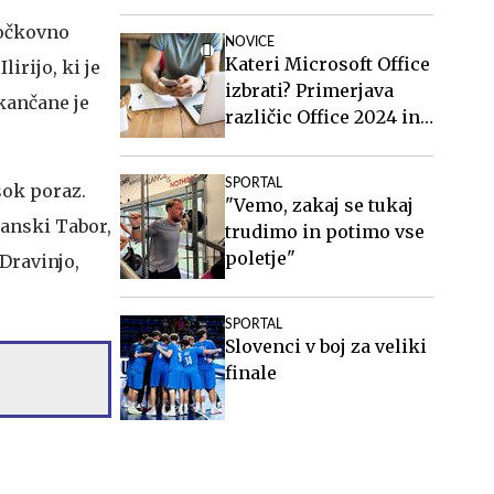
točkovno
NOVICE
Kateri Microsoft Office
irijo, ki je
izbrati? Primerjava
kančane je
različic Office 2024 in
Office 2021.
SPORTAL
sok poraz.
"Vemo, zakaj se tukaj
žanski Tabor,
trudimo in potimo vse
poletje"
 Dravinjo,
SPORTAL
Slovenci v boj za veliki
finale