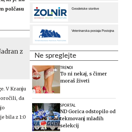
em polčasu
Jadran z
Ne spreglejte
TRENDI
To ni nekaj, s čimer
moraš živeti
e. V Kranju
oročili, da
SPORTAL
jo
ND Gorica odstopilo od
e bila z 1:0
tekmovanj mladih
selekcij