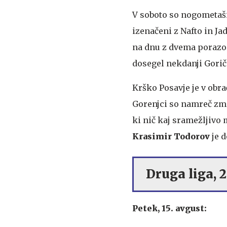
V soboto so nogometaši
izenačeni z Nafto in Jad
na dnu z dvema porazom
dosegel nekdanji Gori
Krško Posavje je v obra
Gorenjci so namreč zma
ki nič kaj sramežljivo 
Krasimir Todorov
je 
Druga liga, 2
Petek, 15. avgust: