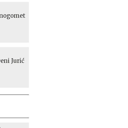
i nogomet
eni Jurić