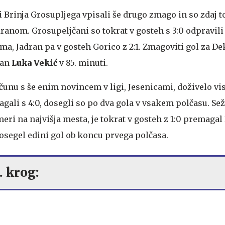
 Brinja Grosupljega vpisali še drugo zmago in so zdaj 
ranom. Grosupeljčani so tokrat v gosteh s 3:0 odpravili Il
a, Jadran pa v gosteh Gorico z 2:1. Zmagoviti gol za De
čan
Luka Vekić
v 85. minuti.
čunu s še enim novincem v ligi, Jesenicami, doživelo vi
gali s 4:0, dosegli so po dva gola v vsakem polčasu. Se
meri na najvišja mesta, je tokrat v gosteh z 1:0 premagal
dosegel edini gol ob koncu prvega polčasa.
. krog: