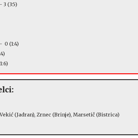
 3 (3:5)
)
- 0 (1:4)
:4)
1:6)
lci:
Vekić (Jadran), Zrnec (Brinje), Marsetič (Bistrica)