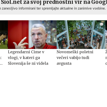
 Siol.net za svoj prednostni vir na Goog
n zanesljivo informirani ter spremljajte aktualne in zanimive vsebine.
Legendarni Cime v
Novomeški poletni
:
vlogi, v kateri ga
večeri vabijo tudi
al
Slovenija še ni videla
avgusta