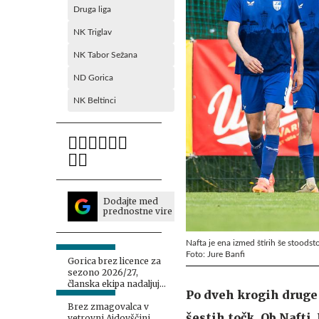
Druga liga
NK Triglav
NK Tabor Sežana
ND Gorica
NK Beltinci
Dodajte med
prednostne vire
Nafta je ena izmed štirih še stoodst
Foto: Jure Banfi
Gorica brez licence za
sezono 2026/27,
članska ekipa nadaljuje
Po dveh krogih druge
na amaterski osnovi
Brez zmagovalca v
šestih točk. Ob Nafti,
vetrovni Ajdovščini,