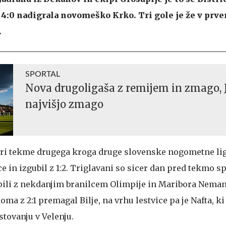
4:0 nadigrala novomeško Krko. Tri gole je že v prv
.
SPORTAL
Nova drugoligaša z remijem in zmago, 
najvišjo zmago
 tri tekme drugega kroga druge slovenske nogometne lig
ce in izgubil z 1:2. Triglavani so sicer dan pred tekmo sp
pili z nekdanjim branilcem Olimpije in Maribora Neman
ma z 2:1 premagal Bilje, na vrhu lestvice pa je Nafta, ki j
stovanju v Velenju.