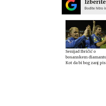
Izberite
Bodite hitro i
Senijad Ibričić o
bosanskem diamantu
Kot da bi bog zanj pis
zgodbo