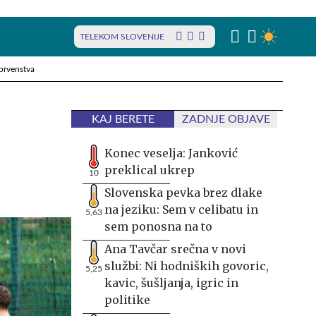
TELEKOM SLOVENIJE
prvenstva
KAJ BERETE
ZADNJE OBJAVE
Konec veselja: Janković
preklical ukrep
10
Slovenska pevka brez dlake
na jeziku: Sem v celibatu in
5,63
sem ponosna na to
Ana Tavčar srečna v novi
službi: Ni hodniških govoric,
5,25
kavic, šušljanja, igric in
politike