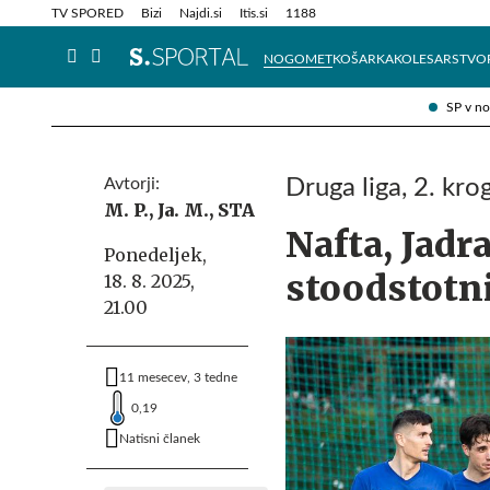
Info in obvestila
Tehnik
TV SPORED
Bizi
Najdi.si
Itis.si
1188
NOGOMET
KOŠARKA
KOLESARSTVO
SP v n
Avtorji:
Druga liga, 2. kro
M. P.,
Ja. M.,
STA
Nafta, Jadra
Ponedeljek,
stoodstotn
18. 8. 2025,
21.00
11 mesecev, 3 tedne
0,19
Natisni članek