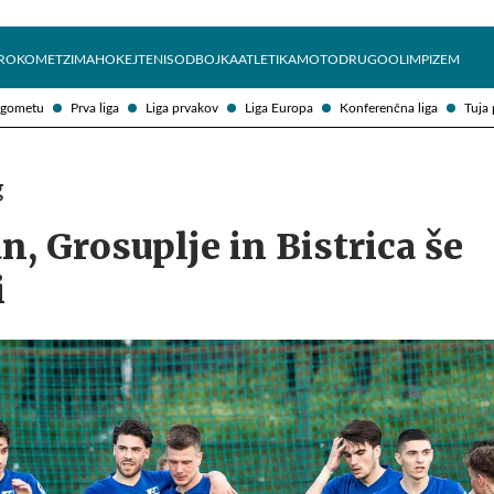
Želite prejemati e-novice?
Uživajmo pametno
ROKOMET
ZIMA
HOKEJ
TENIS
ODBOJKA
ATLETIKA
MOTO
DRUGO
OLIMPIZEM
ogometu
Prva liga
Liga prvakov
Liga Europa
Konferenčna liga
Tuja 
g
n, Grosuplje in Bistrica še
i