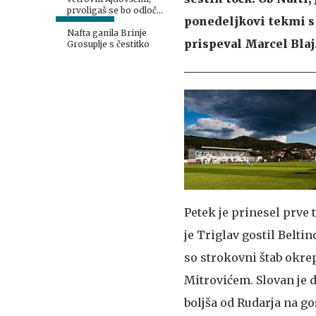
prvoligaš se bo odločal
ponedeljkovi tekmi s 
v Lendavi
Nafta ganila Brinje
prispeval Marcel Blaj
Grosuplje s čestitko
Petek je prinesel prve
je Triglav gostil Beltin
so strokovni štab okre
Mitrovićem. Slovan je do
boljša od Rudarja na go