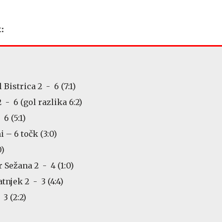
:
Bistrica 2 - 6 (7:1)
 - 6 (gol razlika 6:2)
6 (5:1)
i – 6 točk (3:0)
0)
 Sežana 2 - 4 (1:0)
tnjek 2 - 3 (4:4)
3 (2:2)