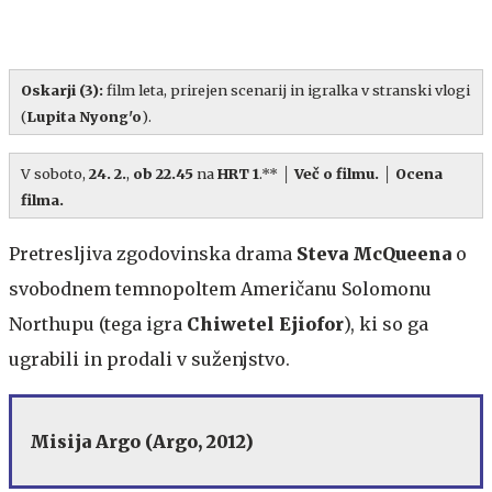
Oskarji (3)
:
film leta, prirejen scenarij in igralka v stranski vlogi
(
Lupita Nyong'o
).
V soboto,
24. 2.
,
ob 22.45
na
HRT 1
.**
│
Več o filmu.
│
Ocena
filma.
Pretresljiva zgodovinska drama
Steva McQueena
o
svobodnem temnopoltem Američanu Solomonu
Northupu (tega igra
Chiwetel Ejiofor
), ki so ga
ugrabili in prodali v suženjstvo.
Misija Argo (Argo, 2012)