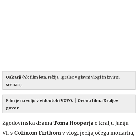
Oskarji (4)
:
film leta, režija, igralec v glavni vlogi in izvirni
scenarij.
Film je na voljo
v videoteki VOYO
.
│
Ocena filma Kraljev
govor.
Zgodovinska drama
Toma Hooperja
o kralju Juriju
VI. s
Colinom Firthom
v vlogi jecljajočega monarha,