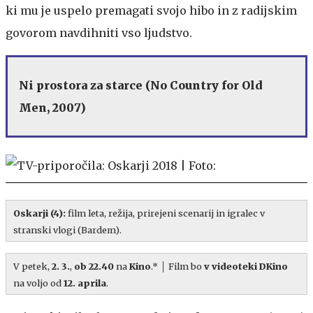
ki mu je uspelo premagati svojo hibo in z radijskim
govorom navdihniti vso ljudstvo.
Ni prostora za starce (No Country for Old
Men, 2007)
Oskarji (4):
film leta, režija, prirejeni scenarij in igralec v
stranski vlogi (Bardem).
V petek,
2. 3.
,
ob 22.40
na
Kino
.* │ Film bo
v videoteki DKino
na voljo od
12. aprila
.