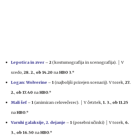
Lepotica in zver
– 2
(kostumografija in scenografija). │ V
sredo,
28. 2.
,
ob 14.20
na
HBO 3
.*
Logan: Wolverine
– 1
(najboljši prirejen scenarij). V torek,
27.
2.
,
ob 17.40
na
HBO
.*
Mali šef
– 1
(animiran celovečerec). │ V četrtek,
1. 3.
,
ob 11.25
na
HBO
.*
Varuhi galaksije, 2. dejanje
– 1
(posebni učinki) │ V torek,
6.
3.
,
ob 16.50
na
HBO
.*