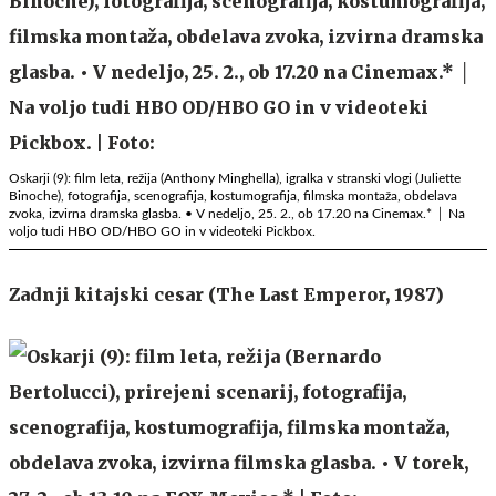
Oskarji (9): film leta, režija (Anthony Minghella), igralka v stranski vlogi (Juliette
Binoche), fotografija, scenografija, kostumografija, filmska montaža, obdelava
zvoka, izvirna dramska glasba. • V nedeljo, 25. 2., ob 17.20 na Cinemax.* │ Na
voljo tudi HBO OD/HBO GO in v videoteki Pickbox.
Zadnji kitajski cesar (The Last Emperor, 1987)