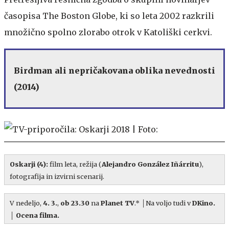
časopisa The Boston Globe, ki so leta 2002 razkrili
množično spolno zlorabo otrok v Katoliški cerkvi.
Birdman ali nepričakovana oblika nevednosti
(2014)
Oskarji (4)
:
film leta, režija (
Alejandro González Iñárritu
),
fotografija in izvirni scenarij.
V nedeljo,
4. 3.
,
ob 23.30
na
Planet TV
.* │Na voljo tudi
v
DKino
.
│
Ocena filma.