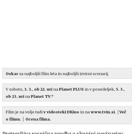
Oskar
za najboljši film leta in najboljši izvirni scenarij.
V soboto,
3. 3.
,
ob 22. uri
na
Planet PLUS
in v ponedeljek,
5. 3.
,
ob 23. uri
na
Planet TV
.*
Film je na voljo tudi
v videoteki DKino
in na
www.tvin.si
.
│
Več
o filmu.
│
Ocena filma.
Pretresljiva resnična zgodba o skupini novinarjev