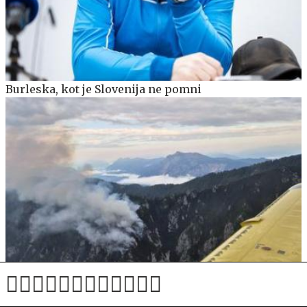
Burleska, kot je Slovenija ne pomni
Nad vasjo Srednji Vrh izbruhnil požar: v zraku trije