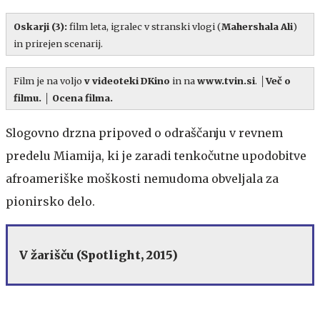
Oskarji (3)
:
film leta, igralec v stranski vlogi (
Mahershala Ali
)
in prirejen scenarij.
Film je na voljo
v videoteki DKino
in na
www.tvin.si
.
│
Več o
filmu.
│
Ocena filma.
Slogovno drzna pripoved o odraščanju v revnem
predelu Miamija, ki je zaradi tenkočutne upodobitve
afroameriške moškosti nemudoma obveljala za
pionirsko delo.
V žarišču (Spotlight, 2015)