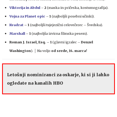
Viktorija in Abdul
–
2
(maska in pričeska, kostumografija).
Vojna za Planet opic
–
1
(najboljši posebni učinki).
Kvadrat
– 1
(najboljši tujejezični celovečerec – Švedska).
Marshall
– 1
(najboljša izvirna filmska pesem).
Roman J. Israel, Esq. – 1
(glavni igralec –
Denzel
Washington
). │ Na voljo
od srede,
14. marca
!
Letošnji nominiranci za oskarje, ki si ji lahko
ogledate na kanalih HBO