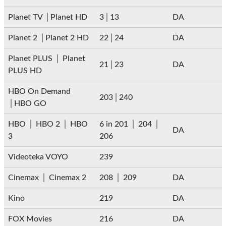
Planet TV │Planet HD
3│13
DA
Planet 2 │Planet 2 HD
22│24
DA
Planet PLUS │ Planet
21│23
DA
PLUS HD
HBO On Demand
203│240
│HBO GO
HBO │ HBO 2 │ HBO
6 in 201 │ 204 │
DA
3
206
Videoteka VOYO
239
Cinemax │ Cinemax 2
208 │ 209
DA
Kino
219
DA
FOX Movies
216
DA