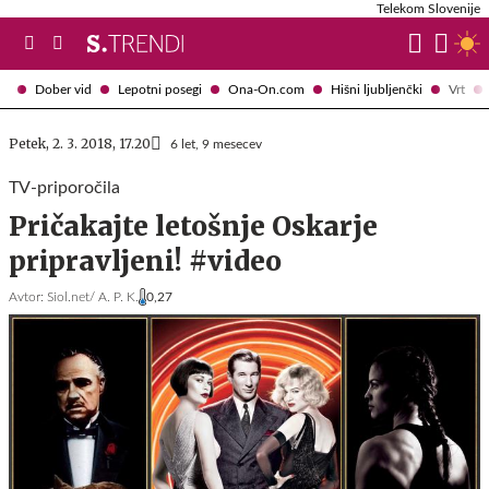
Telekom Slovenije
Dober vid
Lepotni posegi
Ona-On.com
Hišni ljubljenčki
Vrt
Petek, 2. 3. 2018, 17.20
6 let, 9 mesecev
TV-priporočila
Pričakajte letošnje Oskarje
pripravljeni! #video
Avtor:
Siol.net/ A. P. K.
0,27