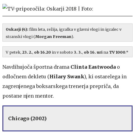
Oskarji (4):
film leta, režija, igralka v glavni vlogi in igralec v
stranski vlogi (
Morgan Freeman
).
V petek,
23. 2.
,
ob 16.20
in v soboto
3. 3.
,
ob 16. uri
na
TV 1000
.*
Navdihujoča športna drama
Clinta Eastwooda
o
odločnem dekletu (
Hilary Swank
), ki ostarelega in
zagrenjenega boksarskega trenerja prepriča, da
postane njen mentor.
Chicago (2002)