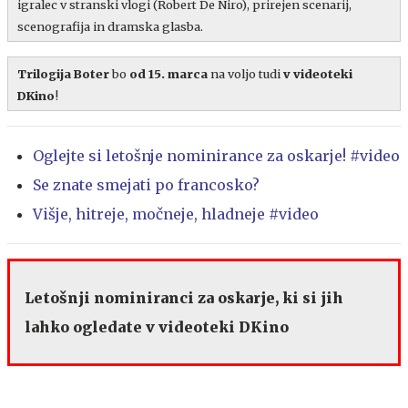
igralec v stranski vlogi (Robert De Niro), prirejen scenarij,
scenografija in dramska glasba.
Trilogija Boter
bo
od 15. marca
na voljo tudi
v videoteki
DKino
!
Oglejte si letošnje nominirance za oskarje! #video
Se znate smejati po francosko?
Višje, hitreje, močneje, hladneje #video
Letošnji nominiranci za oskarje, ki si jih
lahko ogledate v videoteki DKino