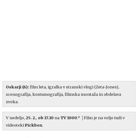
Oskarji (6):
film leta, igralka v stranski vlogi (Zeta-Jones),
scenografija, kostumografija, filmska montaža in obdelava
zvoka.
V nedeljo,
25. 2.
,
ob 17.10
na
TV 1000
.*
│
Film je na voljo tudi
v
videoteki
Pickbox
.