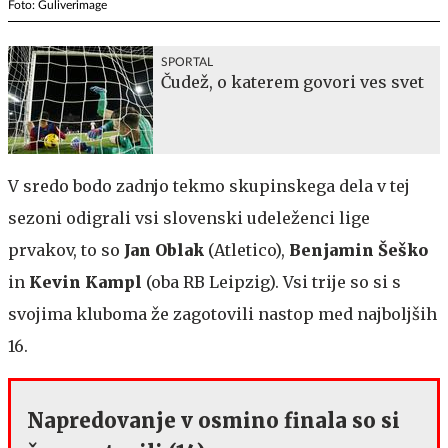
Foto: Guliverimage
SPORTAL
Čudež, o katerem govori ves svet
V sredo bodo zadnjo tekmo skupinskega dela v tej
sezoni odigrali vsi slovenski udeleženci lige
prvakov, to so
Jan Oblak
(Atletico),
Benjamin Šeško
in
Kevin Kampl
(oba RB Leipzig). Vsi trije so si s
svojima kluboma že zagotovili nastop med najboljših
16.
Napredovanje v osmino finala so si