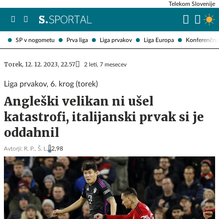
Telekom Slovenije
SP v nogometu
Prva liga
Liga prvakov
Liga Europa
Konferenčna 
Torek, 12. 12. 2023, 22.57
2 leti, 7 mesecev
Liga prvakov, 6. krog (torek)
Angleški velikan ni ušel
katastrofi, italijanski prvak si je
oddahnil
Avtorji:
R. P.,
Š. L.
2,98