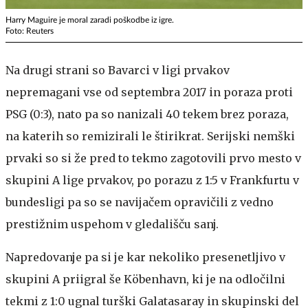
Harry Maguire je moral zaradi poškodbe iz igre.
Foto: Reuters
Na drugi strani so Bavarci v ligi prvakov
nepremagani vse od septembra 2017 in poraza proti
PSG (0:3), nato pa so nanizali 40 tekem brez poraza,
na katerih so remizirali le štirikrat. Serijski nemški
prvaki so si že pred to tekmo zagotovili prvo mesto v
skupini A lige prvakov, po porazu z 1:5 v Frankfurtu v
bundesligi pa so se navijačem opravičili z vedno
prestižnim uspehom v gledališču sanj.
Napredovanje pa si je kar nekoliko presenetljivo v
skupini A priigral še Köbenhavn, ki je na odločilni
tekmi z 1:0 ugnal turški Galatasaray in skupinski del