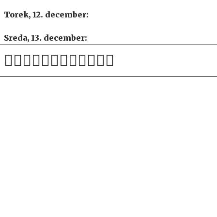
Torek, 12. december:
Sreda, 13. december:
Lestvice:
SPORTAL
Novost Uefe, ki bo razveselila
mnoge. Čeferin prepričan o
uspehu.
UEFA liga prvakov
Manchester United
Real Madrid
Bayern München
Inter Milano
Arsenal
Konec "prestopne sage" Vinicius Junior