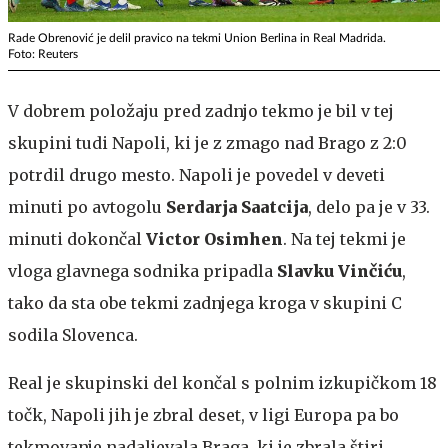
Rade Obrenović je delil pravico na tekmi Union Berlina in Real Madrida.
Foto: Reuters
V dobrem položaju pred zadnjo tekmo je bil v tej
skupini tudi Napoli, ki je z zmago nad Brago z 2:0
potrdil drugo mesto. Napoli je povedel v deveti
minuti po avtogolu
Serdarja Saatcija
, delo pa je v 33.
minuti dokončal
Victor Osimhen
. Na tej tekmi je
vloga glavnega sodnika pripadla
Slavku Vinčiću
,
tako da sta obe tekmi zadnjega kroga v skupini C
sodila Slovenca.
Real je skupinski del končal s polnim izkupičkom 18
točk, Napoli jih je zbral deset, v ligi Europa pa bo
tekmovanje nadaljevala Braga, ki je zbrala štiri,