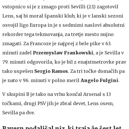
vstopnico si je z zmago proti Sevilli (2:1) zagotovil
Lens, saj bi moral španski klub, ki je v lanski sezoni
osvojil ligo Europa in je s sedmimi naslovi absolutni
rekorder tega tekmovanja, za tretje mesto nujno
zmagati. Za Francoze je najprej z bele pike v 63.
minuti zadel
Przemyslaw Frankowski
, a je Sevilla v
79. minuti odgovorila, ko je bil z enajstmetrovke prav
tako uspešen
Sergio Ramos
. Za tri točke domačih pa
je nato v 96. minuti v polno meril
Angelo Fulgini
.
V skupini B je tako na vrhu končal Arsenal s 13
točkami, drugi PSV jih je zbral devet, Lens osem,
Sevilla pa dve.
Bayern podaljšal niz, ki traja že šest let,