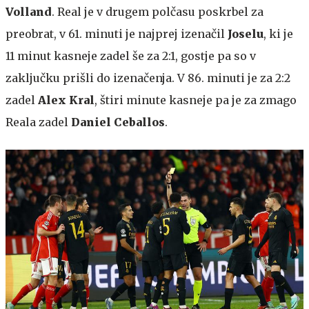
Volland
. Real je v drugem polčasu poskrbel za
preobrat, v 61. minuti je najprej izenačil
Joselu
, ki je
11 minut kasneje zadel še za 2:1, gostje pa so v
zaključku prišli do izenačenja. V 86. minuti je za 2:2
zadel
Alex Kral
, štiri minute kasneje pa je za zmago
Reala zadel
Daniel Ceballos
.