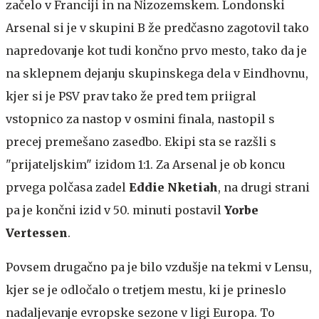
začelo v Franciji in na Nizozemskem. Londonski
Arsenal si je v skupini B že predčasno zagotovil tako
napredovanje kot tudi končno prvo mesto, tako da je
na sklepnem dejanju skupinskega dela v Eindhovnu,
kjer si je PSV prav tako že pred tem priigral
vstopnico za nastop v osmini finala, nastopil s
precej premešano zasedbo. Ekipi sta se razšli s
"prijateljskim" izidom 1:1. Za Arsenal je ob koncu
prvega polčasa zadel
Eddie Nketiah
, na drugi strani
pa je končni izid v 50. minuti postavil
Yorbe
Vertessen
.
Povsem drugačno pa je bilo vzdušje na tekmi v Lensu,
kjer se je odločalo o tretjem mestu, ki je prineslo
nadaljevanje evropske sezone v ligi Europa. To