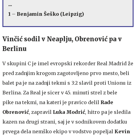
...
1
–
Benjamin Šeško (Leipzig)
Vinčić sodil v Neaplju, Obrenović pa v
Berlinu
V skupini C je imel evropski rekorder Real Madrid že
pred zadnjim krogom zagotovljeno prvo mesto, beli
balet pa je na zadnji tekmi s 3:2 slavil proti Unionu iz
Berlina. Za Real je sicer v 45. minuti strel z bele
pike na tekmi, na kateri je pravico delil
Rade
Obrenović
, zapravil
Luka Modrić
, hitro pa je sledila
kazen na drugi strani, saj je v sodnikovem dodatku
prvega dela nemško ekipo v vodstvo popeljal
Kevin