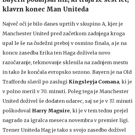
klavrn konec Man Uniteda
Največ oči je bilo danes uprtih v skupino A, kjer je
Manchester United pred začetkom zadnjega kroga
upal le še na čudežni preboj v osmino finala, a je na
koncu zasedba Erika ten Haga doživela novo
razočaranje, tekmovanje sklenila na zadnjem mestu
in tako že končala evropsko sezono. Bayern je na Old
Traffordu slavil po zaslugi
Kingsleyja Comana
, ki je
v polno meril v 70. minuti. Poleg tega je Manchester
United doživel še dodaten udarec, saj se je v 37. minuti
poškodoval
Harry Maguire
, ki je v tem tednu prejel
nagrado za igralca meseca novembra v premier ligi.
Trener Uniteda Hag je tako s svojo zasedbo doživel