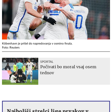
Köbenhavn je prišel do napredovanja v osmino finala.
Foto: Reuters
SPORTAL
Počivati bo moral vsaj osem
tednov
Najboljši strelci lige prvakov v