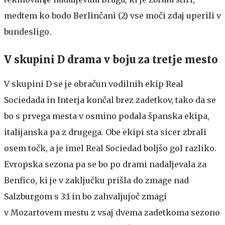
medtem ko bodo Berlinčani (2) vse moči zdaj uperili v
bundesligo.
V skupini D drama v boju za tretje mesto
V skupini D se je obračun vodilnih ekip Real
Sociedada in Interja končal brez zadetkov, tako da se
bo s prvega mesta v osmino podala španska ekipa,
italijanska pa z drugega. Obe ekipi sta sicer zbrali
osem točk, a je imel Real Sociedad boljšo gol razliko.
Evropska sezona pa se bo po drami nadaljevala za
Benfico, ki je v zaključku prišla do zmage nad
Salzburgom s 3:1 in bo zahvaljujoč zmagi
v Mozartovem mestu z vsaj dvema zadetkoma sezono