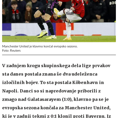
Manchester United je klavrno končal evropsko sezono.
Foto: Reuters
V zadnjem krogu skupinskega dela lige prvakov
sta danes postala znana še dva udeleženca
izločilnih bojev. To sta postala Köbenhavn in
Napoli. Danci so si napredovanje priborili z
zmago nad Galatasarayem (1:0), klavrno pa se je
evropska sezona končala za Manchester United,
ki je v zadnji tekmi z 0:1 klonil proti Bayernu. Iz