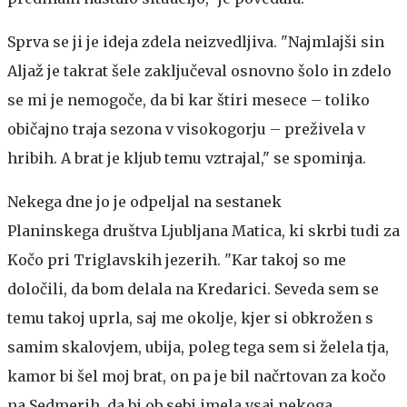
Sprva se ji je ideja zdela neizvedljiva. "Najmlajši sin
Aljaž je takrat šele zaključeval osnovno šolo in zdelo
se mi je nemogoče, da bi kar štiri mesece – toliko
običajno traja sezona v visokogorju – preživela v
hribih. A brat je kljub temu vztrajal," se spominja.
Nekega dne jo je odpeljal na sestanek
Planinskega društva Ljubljana Matica, ki skrbi tudi za
Kočo pri Triglavskih jezerih. "Kar takoj so me
določili, da bom delala na Kredarici. Seveda sem se
temu takoj uprla, saj me okolje, kjer si obkrožen s
samim skalovjem, ubija, poleg tega sem si želela tja,
kamor bi šel moj brat, on pa je bil načrtovan za kočo
na Sedmerih, da bi ob sebi imela vsaj nekoga