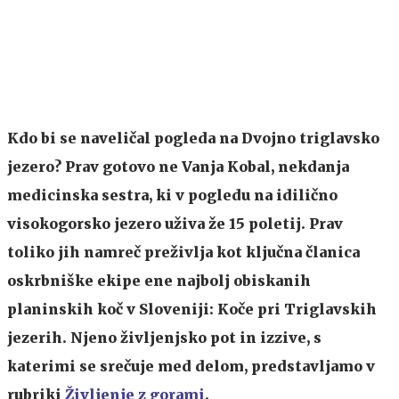
Kdo bi se naveličal pogleda na Dvojno triglavsko
jezero? Prav gotovo ne Vanja Kobal, nekdanja
medicinska sestra, ki v pogledu na idilično
visokogorsko jezero uživa že 15 poletij. Prav
toliko jih namreč preživlja kot ključna članica
oskrbniške ekipe ene najbolj obiskanih
planinskih koč v Sloveniji: Koče pri Triglavskih
jezerih. Njeno življenjsko pot in izzive, s
katerimi se srečuje med delom, predstavljamo v
rubriki
Življenje z gorami
.