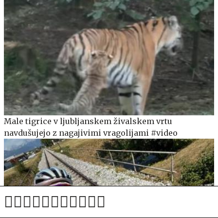
Male tigrice v ljubljanskem živalskem vrtu
navdušujejo z nagajivimi vragolijami #video