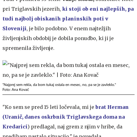
pri Triglavskih jezerih,
ki stoji ob eni najlepših, pa
tudi najbolj obiskanih planinskih poti v
Sloveniji
,
je bilo podobno. V enem najtežjih
življenjskih obdobij je dobila ponudbo, ki ji je
spremenila življenje.
"Najprej sem rekla, da bom tukaj ostala en mesec, no, pa se je zavleklo."
Foto: Ana Kovač
"Ko sem se pred 15 leti ločevala, mi je
brat Herman
(Uranič, danes oskrbnik Triglavskega doma na
Kredarici
) predlagal, naj grem z njim v hribe, da
prediham nastalo situacijo," je povedala.