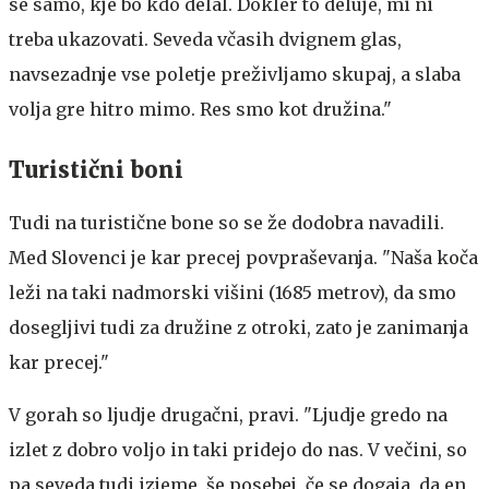
se samo, kje bo kdo delal. Dokler to deluje, mi ni
treba ukazovati. Seveda včasih dvignem glas,
navsezadnje vse poletje preživljamo skupaj, a slaba
volja gre hitro mimo. Res smo kot družina."
Turistični boni
Tudi na turistične bone so se že dodobra navadili.
Med Slovenci je kar precej povpraševanja. "Naša koča
leži na taki nadmorski višini (1685 metrov), da smo
dosegljivi tudi za družine z otroki, zato je zanimanja
kar precej."
V gorah so ljudje drugačni, pravi. "Ljudje gredo na
izlet z dobro voljo in taki pridejo do nas. V večini, so
pa seveda tudi izjeme, še posebej, če se dogaja, da en