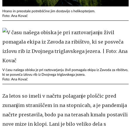
Hrano in preostale potrebščine jim dostavijo s helikopterjem.
Foto: Ana Kovač
V času našega obiska je pri raztovarjanju živil pomagala ekipa iz Zavoda za ribištvo,
ki se posveča izlovu rib iz Dvojnega triglavskega jezera.
Foto: Ana Kovač
Za letos so imeli v načrtu polaganje ploščic pred
zunanjim straniščem in na stopnicah, a je pandemija
načrte prestavila, bodo pa na terasah kmalu postavili
nove mize in klopi. Lani je bilo veliko dela s