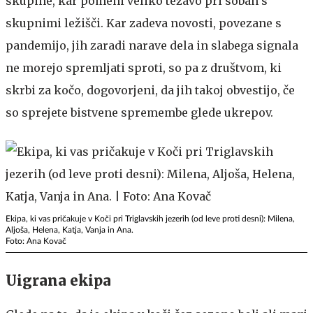
skupine, kar pomeni veliko težavo pri sobah s
skupnimi ležišči. Kar zadeva novosti, povezane s
pandemijo, jih zaradi narave dela in slabega signala
ne morejo spremljati sproti, so pa z društvom, ki
skrbi za kočo, dogovorjeni, da jih takoj obvestijo, če
so sprejete bistvene spremembe glede ukrepov.
Ekipa, ki vas pričakuje v Koči pri Triglavskih jezerih (od leve proti desni): Milena,
Aljoša, Helena, Katja, Vanja in Ana.
Foto: Ana Kovač
Uigrana ekipa