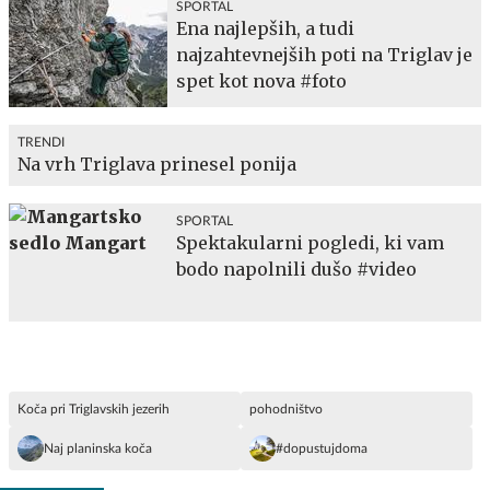
SPORTAL
Ena najlepših, a tudi
najzahtevnejših poti na Triglav je
spet kot nova #foto
TRENDI
Na vrh Triglava prinesel ponija
SPORTAL
Spektakularni pogledi, ki vam
bodo napolnili dušo #video
Koča pri Triglavskih jezerih
pohodništvo
Naj planinska koča
#dopustujdoma