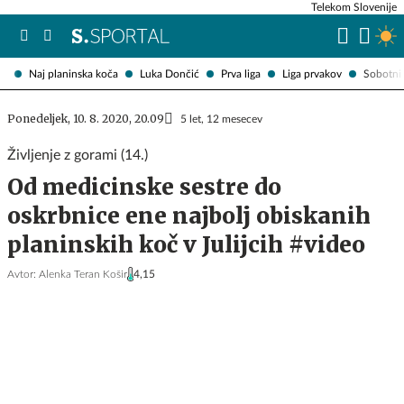
Telekom Slovenije
Naj planinska koča
Luka Dončić
Prva liga
Liga prvakov
Sobotni 
Ponedeljek, 10. 8. 2020, 20.09
5 let, 12 mesecev
Življenje z gorami (14.)
Od medicinske sestre do
oskrbnice ene najbolj obiskanih
planinskih koč v Julijcih #video
Avtor:
Alenka Teran Košir
4,15