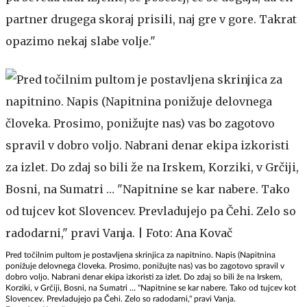
partner drugega skoraj prisili, naj gre v gore. Takrat
opazimo nekaj slabe volje."
Pred točilnim pultom je postavljena skrinjica za napitnino. Napis (Napitnina
ponižuje delovnega človeka. Prosimo, ponižujte nas) vas bo zagotovo spravil v
dobro voljo. Nabrani denar ekipa izkoristi za izlet. Do zdaj so bili že na Irskem,
Korziki, v Grčiji, Bosni, na Sumatri … "Napitnine se kar nabere. Tako od tujcev kot
Slovencev. Prevladujejo pa Čehi. Zelo so radodarni," pravi Vanja.