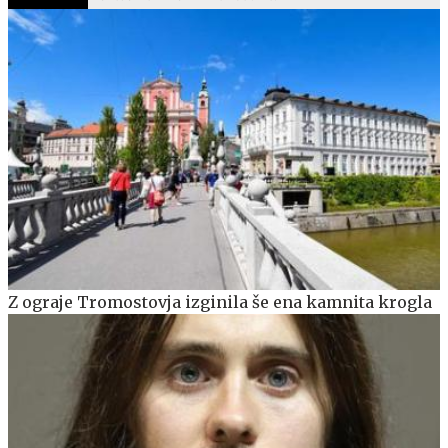
Z ograje Tromostovja izginila še ena kamnita krogla