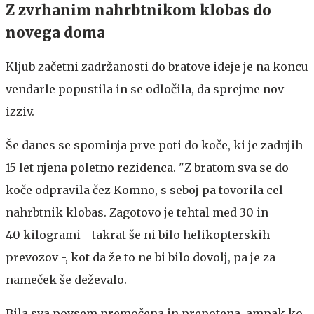
Z zvrhanim nahrbtnikom klobas do
novega doma
Kljub začetni zadržanosti do bratove ideje je na koncu
vendarle popustila in se odločila, da sprejme nov
izziv.
Še danes se spominja prve poti do koče, ki je zadnjih
15 let njena poletno rezidenca. "Z bratom sva se do
koče odpravila čez Komno, s seboj pa tovorila cel
nahrbtnik klobas. Zagotovo je tehtal med 30 in
40 kilogrami - takrat še ni bilo helikopterskih
prevozov -, kot da že to ne bi bilo dovolj, pa je za
nameček še deževalo.
Bila sva povsem premočena in prepotena, ampak ko