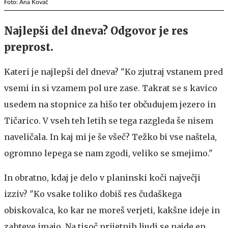
Foto: Ana Kovač
Najlepši del dneva? Odgovor je res
preprost.
Kateri je najlepši del dneva? "Ko zjutraj vstanem pred
vsemi in si vzamem pol ure zase. Takrat se s kavico
usedem na stopnice za hišo ter občudujem jezero in
Tičarico. V vseh teh letih se tega razgleda še nisem
naveličala. In kaj mi je še všeč? Težko bi vse naštela,
ogromno lepega se nam zgodi, veliko se smejimo."
In obratno, kdaj je delo v planinski koči največji
izziv? "Ko vsake toliko dobiš res čudaškega
obiskovalca, ko kar ne moreš verjeti, kakšne ideje in
zahteve imajo. Na tisoč prijetnih ljudi se najde en