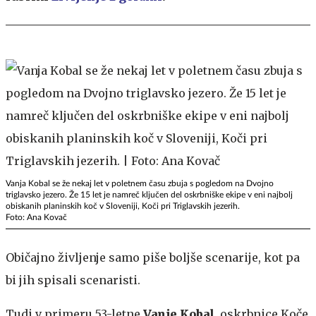
Vanja Kobal se že nekaj let v poletnem času zbuja s pogledom na Dvojno
triglavsko jezero. Že 15 let je namreč ključen del oskrbniške ekipe v eni najbolj
obiskanih planinskih koč v Sloveniji, Koči pri Triglavskih jezerih.
Foto: Ana Kovač
Običajno življenje samo piše boljše scenarije, kot pa
bi jih spisali scenaristi.
Tudi v primeru 53-letne
Vanje Kobal,
oskrbnice Koče