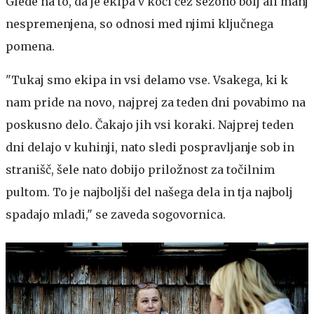
Glede na to, da je ekipa v koči čez sezono bolj ali manj
nespremenjena, so odnosi med njimi ključnega
pomena.
"Tukaj smo ekipa in vsi delamo vse. Vsakega, ki k
nam pride na novo, najprej za teden dni povabimo na
poskusno delo. Čakajo jih vsi koraki. Najprej teden
dni delajo v kuhinji, nato sledi pospravljanje sob in
stranišč, šele nato dobijo priložnost za točilnim
pultom. To je najboljši del našega dela in tja najbolj
spadajo mladi," se zaveda sogovornica.