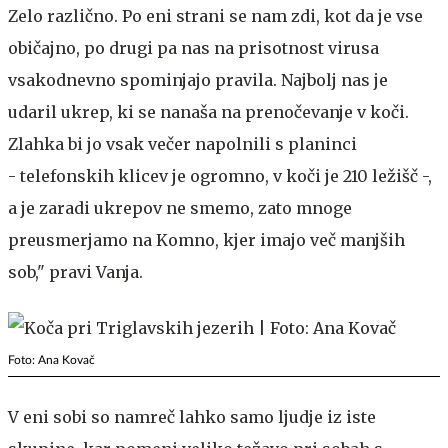
Zelo različno. Po eni strani se nam zdi, kot da je vse
običajno, po drugi pa nas na prisotnost virusa
vsakodnevno spominjajo pravila. Najbolj nas je
udaril ukrep, ki se nanaša na prenočevanje v koči.
Zlahka bi jo vsak večer napolnili s planinci
- telefonskih klicev je ogromno, v koči je 210 ležišč -,
a je zaradi ukrepov ne smemo, zato mnoge
preusmerjamo na Komno, kjer imajo več manjših
sob," pravi Vanja.
Foto: Ana Kovač
V eni sobi so namreč lahko samo ljudje iz iste