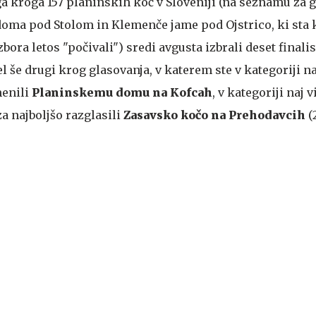
ga kroga 157 planinskih koč v Sloveniji (na seznamu za g
 doma pod Stolom in Klemenče jame pod Ojstrico, ki sta 
ora letos "počivali") sredi avgusta izbrali deset finalist
l še drugi krog glasovanja, v katerem ste v kategoriji n
menili
Planinskemu domu na Kofcah
, v kategoriji naj
a najboljšo razglasili
Zasavsko kočo na Prehodavcih
(