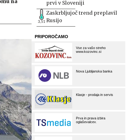
omu na
prvi v Sloveniji
Zaskrbljujoč trend preplavil
Rusijo
3,51