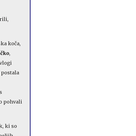
ili,
ska koča,
ečko
,
 vlogi
, postala
e
s
o pohvali
k, ki so
meljih