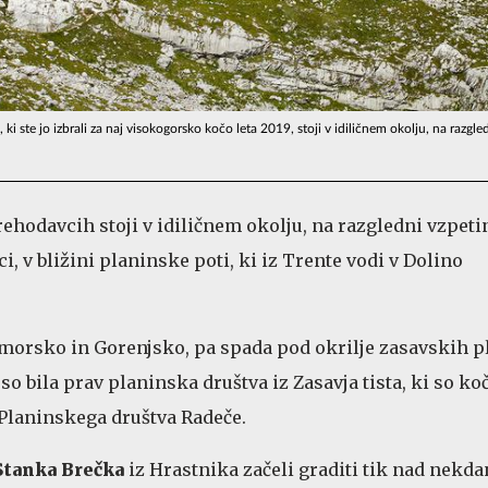
i ste jo izbrali za naj visokogorsko kočo leta 2019, stoji v idiličnem okolju, na razgle
ehodavcih stoji v idiličnem okolju, na razgledni vzpeti
, v bližini planinske poti, ki iz Trente vodi v Dolino
imorsko in Gorenjsko, pa spada pod okrilje zasavskih p
j so bila prav planinska društva iz Zasavja tista, ki so ko
Planinskega društva Radeče.
Stanka Brečka
iz Hrastnika začeli graditi tik nad nekda