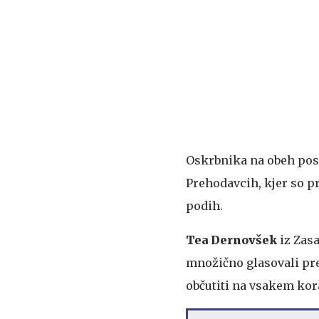
Oskrbnika na obeh post
Prehodavcih, kjer so 
podih.
Tea Dernovšek
iz Zasa
množično glasovali pred
občutiti na vsakem kora