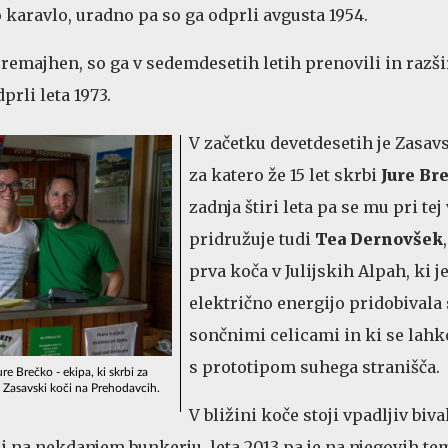
 karavlo, uradno pa so ga odprli avgusta 1954.
 premajhen, so ga v sedemdesetih letih prenovili in razšir
rli leta 1973.
V začetku devetdesetih je Zasav
za katero že 15 let skrbi
Jure Br
zadnja štiri leta pa se mu pri tej
pridružuje tudi
Tea Dernovšek
prva koča v Julijskih Alpah, ki j
električno energijo pridobivala 
sončnimi celicami in ki se lahk
s prototipom suhega stranišča.
e Brečko - ekipa, ki skrbi za
v Zasavski koči na Prehodavcih.
V bližini koče stoji vpadljiv biva
li na nekdanjem bunkerju, leta 2013 pa je na njegovih te