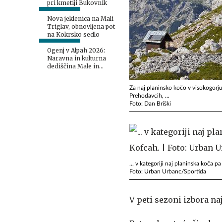
pri kmetiji Bukovnik
Nova jeklenica na Mali
Triglav, obnovljena pot
na Kokrsko sedlo
Ogenj v Alpah 2026:
Naravna in kulturna
dediščina Male in
Velike planine
Za naj planinsko kočo v visokogorju 
Prehodavcih, ...
Foto: Dan Briški
... v kategoriji naj planinska koča 
Foto: Urban Urbanc/Sportida
V peti sezoni izbora n