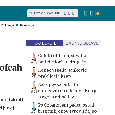
TELEKOM SLOVENIJE
Prek meja
Rekreacija
KAJ BERETE
ZADNJE OBJAVE
Golob trdil eno, številke
policije kažejo drugače
9,81
Kofcah
Konec veselja: Janković
preklical ukrep
7,45
Naša pevka odkrito
spregovorila o ločitvi: Bila je
5,24
njegova odločitev
 ste izbrali
Po Orbanovem padcu ostali
iji naj
brez milijonov evrov, zdaj so
4,75