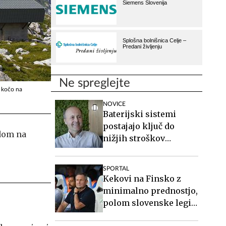
Ne spreglejte
o kočo na
NOVICE
Baterijski sistemi
postajajo ključ do
nižjih stroškov
elektrike v podjetjih
SPORTAL
Kekovi na Finsko z
minimalno prednostjo,
polom slovenske legije
pri Twenteju