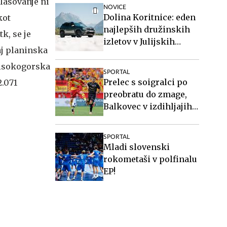
lasovanje ni
NOVICE
Dolina Koritnice: eden
kot
najlepših družinskih
k, se je
izletov v Julijskih
aj planinska
Alpah
 visokogorska
SPORTAL
Prelec s soigralci po
2.071
preobratu do zmage,
Balkovec v izdihljajih
do remija
SPORTAL
Mladi slovenski
rokometaši v polfinalu
EP!