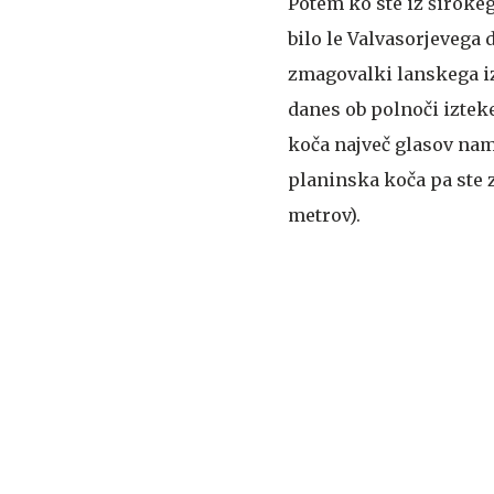
Potem ko ste iz široke
bilo le Valvasorjevega
zmagovalki lanskega izb
danes ob polnoči izteke
koča največ glasov na
planinska koča pa ste z
metrov).