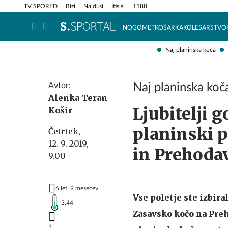
Info in obvestila
Tehnik
TV SPORED
Bizi
Najdi.si
Itis.si
1188
NOGOMET
KOŠARKA
KOLESARSTVO
Naj planinska koča
Avtor:
Naj planinska ko
Alenka Teran
Ljubitelji g
Košir
planinski p
Četrtek,
12. 9. 2019,
in Prehodav
9.00
6 let, 9 mesecev
Vse poletje ste izbiral
3,44
Zasavsko kočo na Preh
1