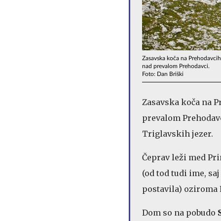
Zasavska koča na Prehodavcih, k
nad prevalom Prehodavci.
Foto: Dan Briški
Zasavska koča na Pr
prevalom Prehodavci
Triglavskih jezer.
Čeprav leži med Pr
(od tod tudi ime, sa
postavila) oziroma 
Dom so na pobudo