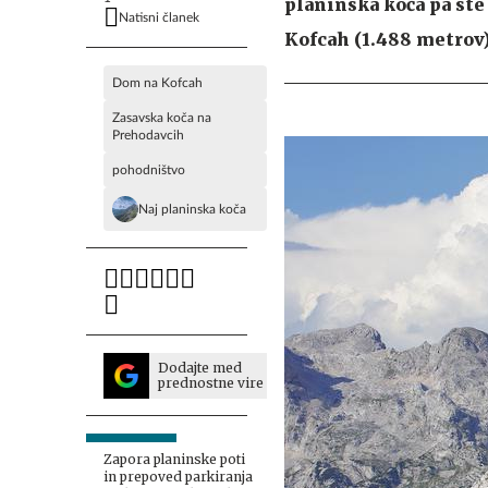
planinska koča pa st
Natisni članek
Kofcah (1.488 metrov
Dom na Kofcah
Zasavska koča na
Prehodavcih
pohodništvo
Naj planinska koča
Dodajte med
prednostne vire
Zapora planinske poti
in prepoved parkiranja