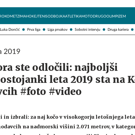
Želite prejemati e-novice?
Uživajmo pametno
ROKOMET
ZIMA
HOKEJ
TENIS
ODBOJKA
ATLETIKA
MOTO
DRUGO
OLIMPIZEM
Luka Dončić
Prva liga
Liga prvakov
Sobotni intervju
Druga kariera
ča 2019
ora ste odločili: najboljši
ostojanki leta 2019 sta na 
cih #foto #video
i in izbrali: za naj kočo v visokogorju letošnjega leta
odavcih na nadmorski višini 2.071 metrov, v kategor