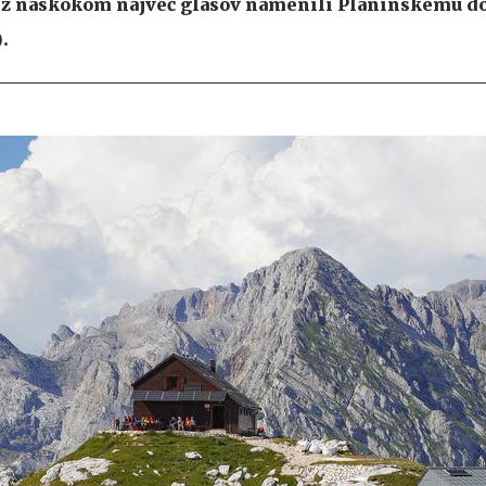
e z naskokom največ glasov namenili Planinskemu d
).