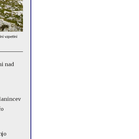
dni vzpetini
ni nad
lanincev
čo
njo