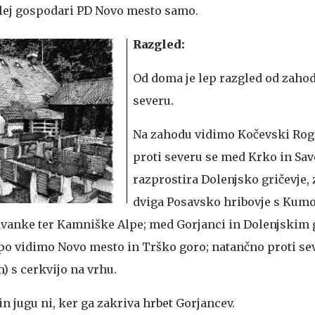
ej gospodari PD Novo mesto samo.
Razgled:
Od doma je lep razgled od zahod
severu.
Na zahodu vidimo Kočevski Rog
proti severu se med Krko in Sav
razprostira Dolenjsko gričevje, 
dviga Posavsko hribovje s Kum
vanke ter Kamniške Alpe; med Gorjanci in Dolenjskim 
epo vidimo Novo mesto in Trško goro; natančno proti sev
m) s cerkvijo na vrhu.
n jugu ni, ker ga zakriva hrbet Gorjancev.