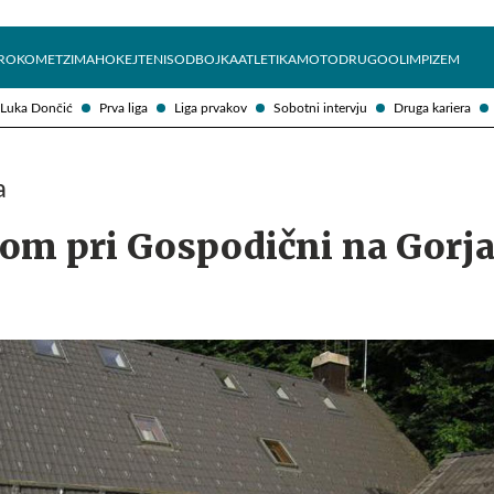
Želite prejemati e-novice?
Uživajmo pametno
ROKOMET
ZIMA
HOKEJ
TENIS
ODBOJKA
ATLETIKA
MOTO
DRUGO
OLIMPIZEM
Luka Dončić
Prva liga
Liga prvakov
Sobotni intervju
Druga kariera
a
dom pri Gospodični na Gorj