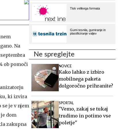
odnem
ožgano. Na
Ne spreglejte
. septembra
974 ob pomoči
NOVICE
Kako lahko z izbiro
mobilnega paketa
dolgoročno prihranite?
anizatorju
u, ki izvira
SPORTAL
 se je v njem
"Vemo, zakaj se tukaj
a je dom
trudimo in potimo vse
poletje"
ekla zakupna