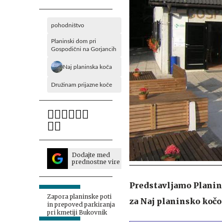
pohodništvo
Planinski dom pri
Gospodični na Gorjancih
Naj planinska koča
Družinam prijazne koče
Dodajte med
prednostne vire
Predstavljamo Planin
Zapora planinske poti
za Naj planinsko kočo
in prepoved parkiranja
pri kmetiji Bukovnik