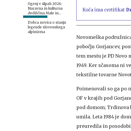
Ogenj v Alpah 2026:
Naravna in kulturna
Koča ima certifikat
D
dediščina Male in
Velike planine
Dobra novica o stanju
legende slovenskega
alpinizma
Novomeška podružnica 
pobočju Gorjancev, posta
tem mestu je PD Novo m
1949. Ker sčasoma ni ve
tekstilne tovarne Novot
Poimenovali so ga po n
OF v krajih pod Gorjanc
pod domom; Trdinova ba
umila. Leta 1984 je do
preuredila in posodobil