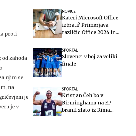
NOVICE
Kateri Microsoft Office
izbrati? Primerjava
različic Office 2024 in
a proti
Office 2021.
SPORTAL
Slovenci v boj za veliki
; od zahoda
finale
o
za njim se
om, na
SPORTAL
Kristjan Čeh bo v
gričevjem je
Birminghamu na EP
eru je v
branil zlato iz Rima
2024