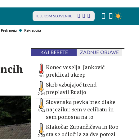
TELEKOM SLOVENIJE
Prek meja
Rekreacija
KAJ BERETE
ZADNJE OBJAVE
ancih
Konec veselja: Janković
preklical ukrep
10
Skrb vzbujajoč trend
preplavil Rusijo
5,64
Slovenska pevka brez dlake
na jeziku: Sem v celibatu in
5,63
sem ponosna na to
Klakočar Zupančičeva in Rop
sta se odločila za dve potezi
5,55