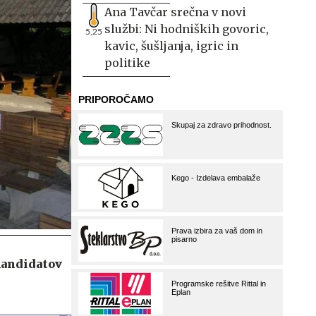
Ana Tavčar srečna v novi
službi: Ni hodniških govoric,
5,25
kavic, šušljanja, igric in
politike
kandidatov