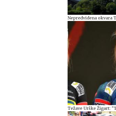
Nepredvidena okvara Te
Težave Urške Žigart: "T