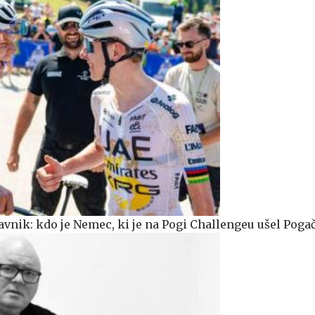
avnik: kdo je Nemec, ki je na Pogi Challengeu ušel Poga