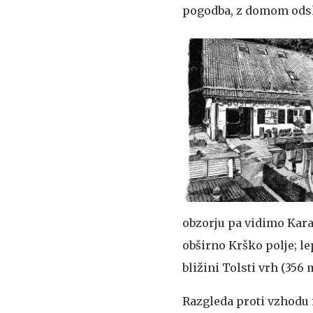
pogodba, z domom odsl
obzorju pa vidimo Kara
obširno Krško polje; l
bližini Tolsti vrh (356 
Razgleda proti vzhodu i