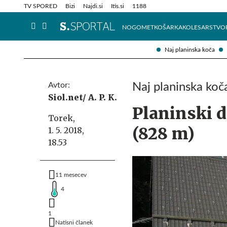
Info in obvestila
Tehnik
TV SPORED
Bizi
Najdi.si
Itis.si
1188
NOGOMET
KOŠARKA
KOLESARSTVO
Naj planinska koča
Avtor:
Naj planinska koč
Siol.net/ A. P. K.
Planinski 
Torek,
(828 m)
1. 5. 2018,
18.53
11 mesecev
4
1
Natisni članek