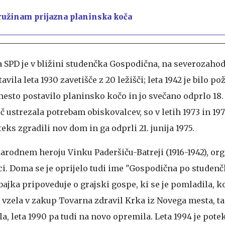
ružinam prijazna planinska koča
SPD je v bližini studenčka Gospodična, na severozah
vila leta 1930 zavetišče z 20 ležišči; leta 1942 je bilo p
esto postavilo planinsko kočo in jo svečano odprlo 18
č ustrezala potrebam obiskovalcev, so v letih 1973 in 1
eks zgradili nov dom in ga odprli 21. junija 1975.
arodnem heroju Vinku Paderšiču-Batreji (1916-1942), org
i. Doma se je oprijelo tudi ime "Gospodična po studenčk
jka pripoveduje o grajski gospe, ki se je pomladila, ko
m vzela v zakup Tovarna zdravil Krka iz Novega mesta, t
a, leta 1990 pa tudi na novo opremila. Leta 1994 je pot