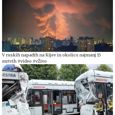
V ruskih napadih na Kijev in okolico najmanj 15
mrtvih #video #vŽivo