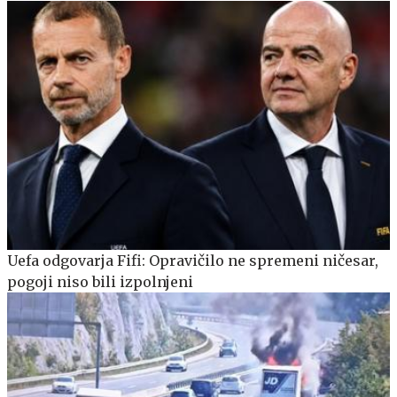
Uefa odgovarja Fifi: Opravičilo ne spremeni ničesar,
pogoji niso bili izpolnjeni