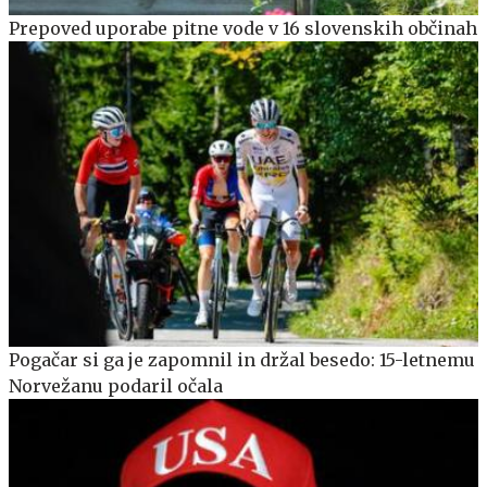
Prepoved uporabe pitne vode v 16 slovenskih občinah
Pogačar si ga je zapomnil in držal besedo: 15-letnemu
Norvežanu podaril očala