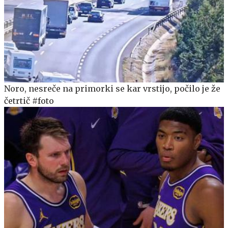
Noro, nesreče na primorki se kar vrstijo, počilo je že
četrtič #foto