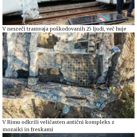
V nesreči tramvaja poškodovanih 25 ljudi, več huje
V Rimu odkrili veličasten antični kompleks z
mozaiki in freskami