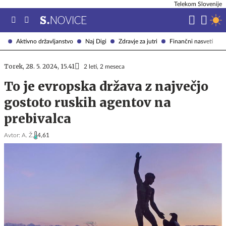
Telekom Slovenije
Aktivno državljanstvo
Naj Digi
Zdravje za jutri
Finančni nasveti
Torek, 28. 5. 2024, 15.41
2 leti, 2 meseca
To je evropska država z največjo
gostoto ruskih agentov na
prebivalca
Avtor:
A. Ž.
4,61