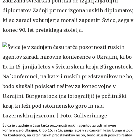
zadržana švicarska politika do izganjanja tujih
diplomatov. Zadnji primer izgona ruskih diplomatov,
ki so zaradi vohunjenja morali zapustiti Švico, sega v
konec 90. let preteklega stoletja.
Švica je v zadnjem času tarča pozornosti ruskih agentov zaradi mirovne
konference o Ukrajini, ki bo 15. in 16. junija letos v švicarskem kraju Bürgenstock.
Na konferenci, na kateri ruskih predstavnikov ne bo, bodo skušali poiskati rešitev