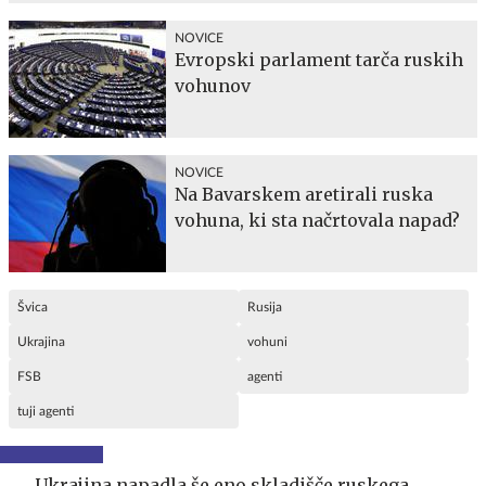
NOVICE
Evropski parlament tarča ruskih
vohunov
NOVICE
Na Bavarskem aretirali ruska
vohuna, ki sta načrtovala napad?
Švica
Rusija
Ukrajina
vohuni
FSB
agenti
tuji agenti
Ukrajina napadla še eno skladišče ruskega