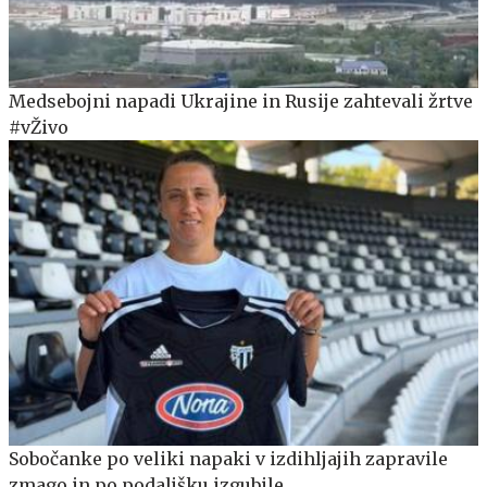
Medsebojni napadi Ukrajine in Rusije zahtevali žrtve
#vŽivo
Sobočanke po veliki napaki v izdihljajih zapravile
zmago in po podaljšku izgubile