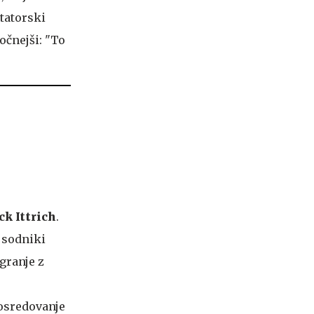
tatorski
očnejši: "To
ck Ittrich
.
i sodniki
igranje z
posredovanje