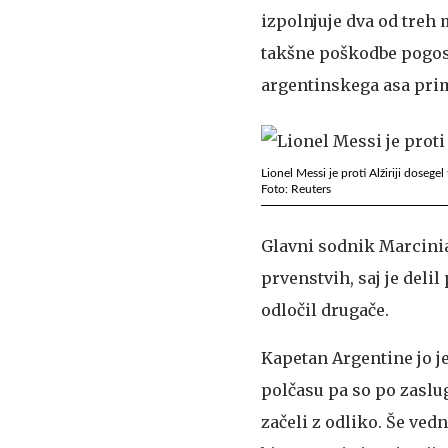
izpolnjuje dva od treh 
takšne poškodbe pogosto
argentinskega asa pri
Lionel Messi je proti Alžiriji dosegel
Foto: Reuters
Glavni sodnik Marciniak
prvenstvih, saj je deli
odločil drugače.
Kapetan Argentine jo je
polčasu pa so po zaslu
začeli z odliko. Še ved