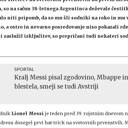
 so na račun 38-letnega Argentinca deževale čestit
lo niti pripomb, da so mu šli sodniki na roko in mu
o, a ostro in nevarno posredovanje niso pokazali rd
si zaslužil izključitev, so prepričani tudi nekateri so
SPORTAL
Kralj Messi pisal zgodovino, Mbappe i
blestela, smeji se tudi Avstriji
zdnik
Lionel Messi
je teden pred 39. rojstnim dnevom na
dresu dosegel prvi hat-trick na svetovnih prvenstvih. 