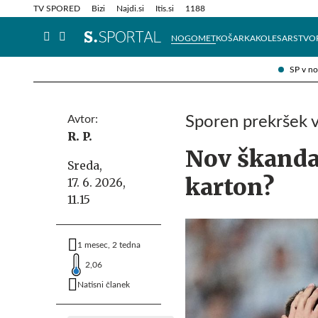
Info in obvestila
Tehnik
TV SPORED
Bizi
Najdi.si
Itis.si
1188
NOGOMET
KOŠARKA
KOLESARSTVO
SP v n
Avtor:
Sporen prekršek v
R. P.
Nov škandal
Sreda,
karton?
17. 6. 2026,
11.15
1 mesec, 2 tedna
2,06
Natisni članek