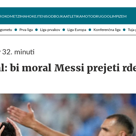
Želite prejemati e-novice?
Uživajmo pametno
ROKOMET
ZIMA
HOKEJ
TENIS
ODBOJKA
ATLETIKA
MOTO
DRUGO
OLIMPIZEM
ogometu
Prva liga
Liga prvakov
Liga Europa
Konferenčna liga
Tuja 
 32. minuti
: bi moral Messi prejeti rd