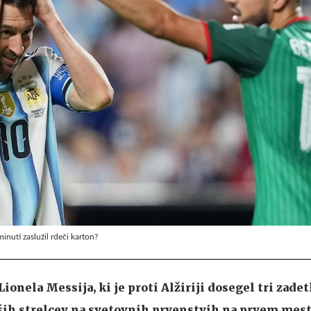
minuti zaslužil rdeči karton?
ionela Messija, ki je proti Alžiriji dosegel tri zadet
jših strelcev na svetovnih prvenstvih na prvem mest