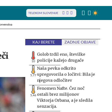
TELEKOM SLOVENIJE
prvenstva
KAJ BERETE
ZADNJE OBJAVE
eči
Golob trdil eno, številke
policije kažejo drugače
10
Naša pevka odkrito
spregovorila o ločitvi: Bila je
5,77
njegova odločitev
Fenomen Nafte. Čez noč
ostali brez milijonov
5,46
Viktorja Orbana, a je sledila
senzacija.