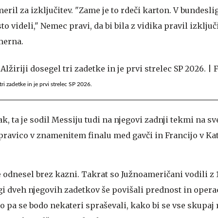
meril za izključitev. "Zame je to rdeči karton. V bundesli
 videli," Nemec pravi, da bi bila z vidika pravil izključ
merna.
 tri zadetke in je prvi strelec SP 2026.
, ta je sodil Messiju tudi na njegovi zadnji tekmi na s
l pravico v znamenitem finalu med gavči in Francijo v Kata
 odnesel brez kazni. Takrat so Južnoameričani vodili z 
gi dveh njegovih zadetkov še povišali prednost in opera
no pa se bodo nekateri spraševali, kako bi se vse skupaj 