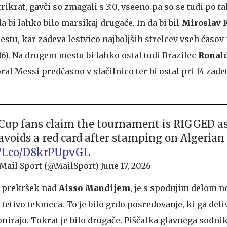
 trikrat, gavči so zmagali s 3:0, vseeno pa so se tudi po t
da bi lahko bilo marsikaj drugače. In da bi bil
Miroslav 
tu, kar zadeva lestvico najboljših strelcev vseh časov
16). Na drugem mestu bi lahko ostal tudi Brazilec
Ronal
oral Messi predčasno v slačilnico ter bi ostal pri 14 zade
Cup fans claim the tournament is RIGGED as
avoids a red card after stamping on Algerian 
//t.co/D8krPUpvGL
 Mail Sport (@MailSport)
June 17, 2026
il prekršek nad
Aisso Mandijem
, je s spodnjim delom 
o tetivo tekmeca. To je bilo grdo posredovanje, ki ga deli
nirajo. Tokrat je bilo drugače. Piščalka glavnega sodni