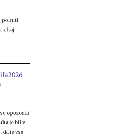
 polniti
arsikaj
fifa2026
m
iso opozorili
uha
je bil v
 da je vse