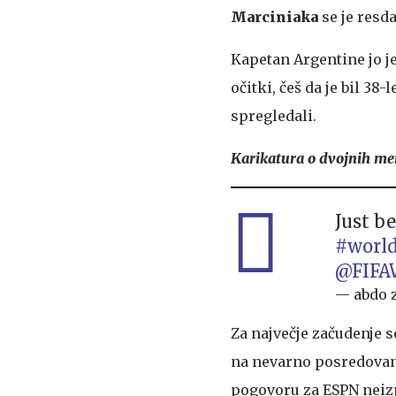
Marciniaka
se je resda
Kapetan Argentine jo je
očitki, češ da je bil 3
spregledali.
Karikatura o dvojnih mer
Just be
#worl
@FIFA
— abdo 
Za največje začudenje s
na nevarno posredovan
pogovoru za ESPN neizpr