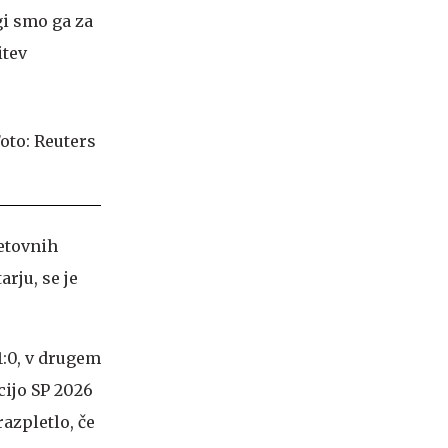
gi smo ga za
itev
vetovnih
rju, se je
1:0, v drugem
cijo SP 2026
razpletlo, če