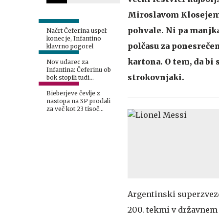
Miroslavom Klosejem,
pohvale. Ni pa manjka
Načrt Čeferina uspel:
konec je, Infantino
polčasu za ponesrečen
klavrno pogorel
kartona. O tem, da bi 
Nov udarec za
Infantina: Čeferinu ob
strokovnjaki.
bok stopili tudi
Američani
Bieberjeve čevlje z
nastopa na SP prodali
za več kot 23 tisoč
evrov
Argentinski superzve
200. tekmi v državnem 