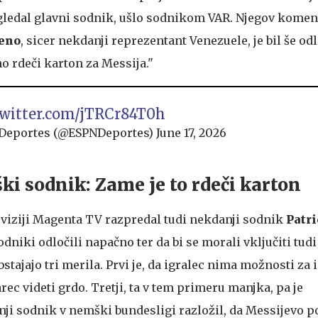
regledal glavni sodnik, ušlo sodnikom VAR. Njegov komen
eno
, sicer nekdanji reprezentant Venezuele, je bil še odl
no rdeči karton za Messija."
twitter.com/jTRCr84T0h
Deportes (@ESPNDeportes)
June 17, 2026
i sodnik: Zame je to rdeči karton
eviziji Magenta TV razpredal tudi nekdanji sodnik
Patri
odniki odločili napačno ter da bi se morali vključiti tud
stajajo tri merila. Prvi je, da igralec nima možnosti za 
arec videti grdo. Tretji, ta v tem primeru manjka, pa je
anji sodnik v nemški bundesligi razložil, da Messijevo 