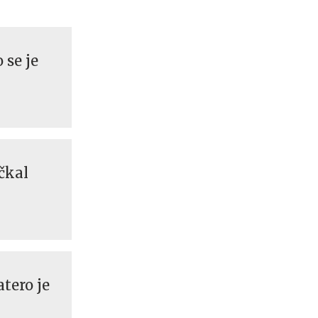
 se je
čkal
tero je