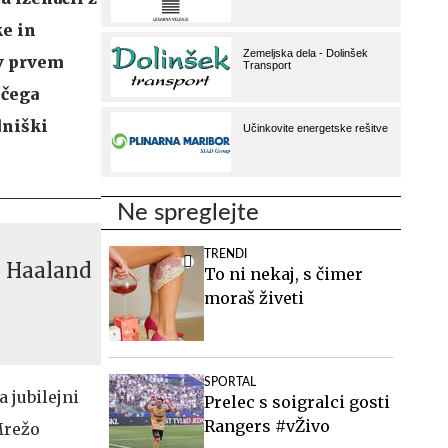
ke in
 v prvem
ečega
dniški
Ne spreglejte
TRENDI
n Haaland
To ni nekaj, s čimer
moraš živeti
SPORTAL
 jubilejni
Prelec s soigralci gosti
Rangers #vŽivo
Mrežo