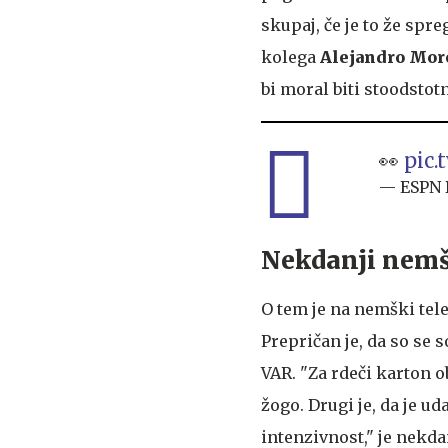
skupaj, če je to že sp
kolega
Alejandro Mor
bi moral biti stoodstot
👀
pic.
— ESPN 
Nekdanji nemšk
O tem je na nemški tel
Prepričan je, da so se s
VAR. "Za rdeči karton ob
žogo. Drugi je, da je ud
intenzivnost," je nekd