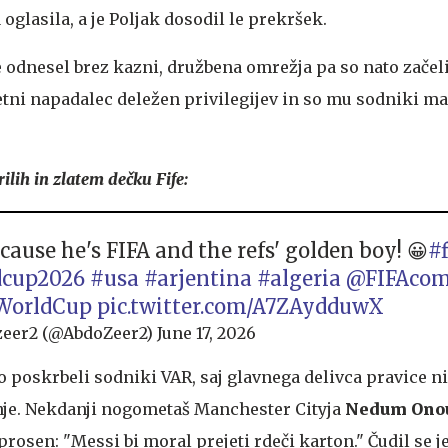
 oglasila, a je Poljak dosodil le prekršek.
 odnesel brez kazni, družbena omrežja pa so nato začeli
8-letni napadalec deležen privilegijev in so mu sodniki m
ilih in zlatem dečku Fife:
cause he's FIFA and the refs' golden boy! 😀
#
dcup2026
#usa
#arjentina
#algeria
@FIFAco
WorldCup
pic.twitter.com/A7ZAydduwX
zeer2 (@AbdoZeer2)
June 17, 2026
o poskrbeli sodniki VAR, saj glavnega delivca pravice n
je. Nekdanji nogometaš Manchester Cityja
Nedum Ono
osen: "Messi bi moral prejeti rdeči karton." Čudil se je,