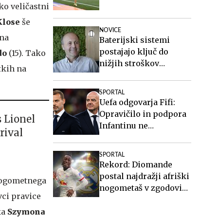
ako veličastni
Klose
še
NOVICE
 na
Baterijski sistemi
postajajo ključ do
do
(15). Tako
nižjih stroškov
tkih na
elektrike v podjetjih
SPORTAL
Uefa odgovarja Fifi:
Opravičilo in podpora
 Lionel
Infantinu ne
rival
spremenita ničesar
SPORTAL
Rekord: Diomande
postal najdražji afriški
nogometnega
nogometaš v zgodovini
vci pravice
in najdražja Realova
okrepitev doslej
ka
Szymona