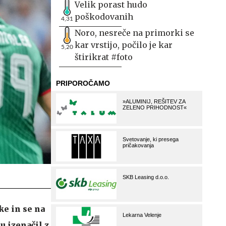
Velik porast hudo
poškodovanih
4,31
Noro, nesreče na primorki se
kar vrstijo, počilo je kar
5,20
štirikrat #foto
ke in se na
u izenačil z