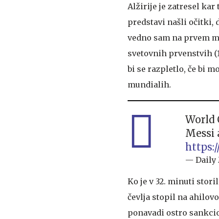
Alžirije je zatresel kar
predstavi našli očitki, 
vedno sam na prvem mes
svetovnih prvenstvih (
bi se razpletlo, če bi m
mundialih.
World 
Messi 
https:
— Daily
Ko je v 32. minuti stor
čevlja stopil na ahilov
ponavadi ostro sankcio