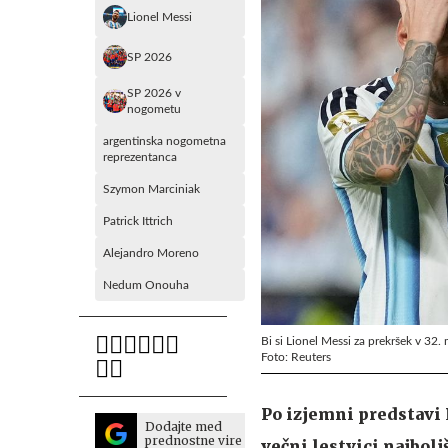
Lionel Messi
SP 2026
SP 2026 v
nogometu
argentinska nogometna
reprezentanca
Szymon Marciniak
Patrick Ittrich
Alejandro Moreno
Nedum Onouha
Bi si Lionel Messi za prekršek v 32. 
Foto: Reuters
Po izjemni predstavi L
Dodajte med
prednostne vire
večni lestvici najbol