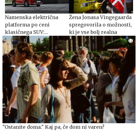
Namenska električna
Žena Jonasa Vingegaarda
platforma po ceni
spregovorila o možnosti,
klasičnega SUV:
ki je vse bolj realna
spoznajte MG S5 EV
"Ostanite doma." Kaj pa, če dom ni varen?