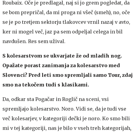
Roubaix. Oče je predlagal, naj si jo grem pogledat, da
se bom prepričal, da mi proga ni všeč (smeh), no, oče
se je po tretjem sektorju tlakovcev vrnil nazaj v avto,
ker ni mogel več, jaz pa sem odpeljal celega in bil
navdušen. Res sem užival.
S kolesarstvom se ukvarjate že od mladih nog.
Opažate porast zanimanja za kolesarstvo med
Slovenci? Pred leti smo spremljali samo Tour, zdaj
smo na tekočem tudi s klasikami.
Da, odkar sta Pogačar in Roglič na sceni, vsi
spremljajo kolesarstvo. Noro. Vidi se, da je tudi vse
več kolesarjev, v kategoriji dečki je noro. Ko smo bili
mi v tej kategoriji, nas je bilo v vseh treh kategorijah,