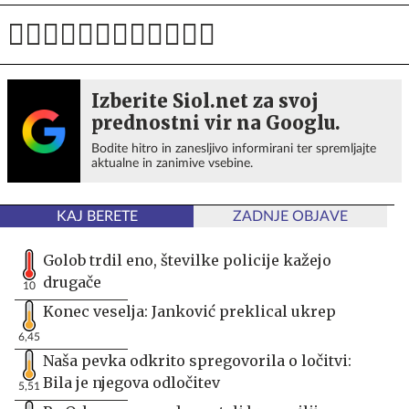
Izberite Siol.net za svoj
prednostni vir na Googlu.
Bodite hitro in zanesljivo informirani ter spremljajte
aktualne in zanimive vsebine.
KAJ BERETE
ZADNJE OBJAVE
Golob trdil eno, številke policije kažejo
drugače
10
Konec veselja: Janković preklical ukrep
6,45
Naša pevka odkrito spregovorila o ločitvi:
Bila je njegova odločitev
5,51