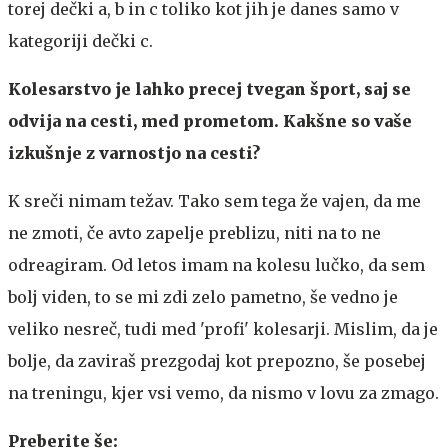
torej dečki a, b in c toliko kot jih je danes samo v
kategoriji dečki c.
Kolesarstvo je lahko precej tvegan šport, saj se
odvija na cesti, med prometom. Kakšne so vaše
izkušnje z varnostjo na cesti?
K sreči nimam težav. Tako sem tega že vajen, da me
ne zmoti, če avto zapelje preblizu, niti na to ne
odreagiram. Od letos imam na kolesu lučko, da sem
bolj viden, to se mi zdi zelo pametno, še vedno je
veliko nesreč, tudi med 'profi' kolesarji. Mislim, da je
bolje, da zaviraš prezgodaj kot prepozno, še posebej
na treningu, kjer vsi vemo, da nismo v lovu za zmago.
Preberite še: