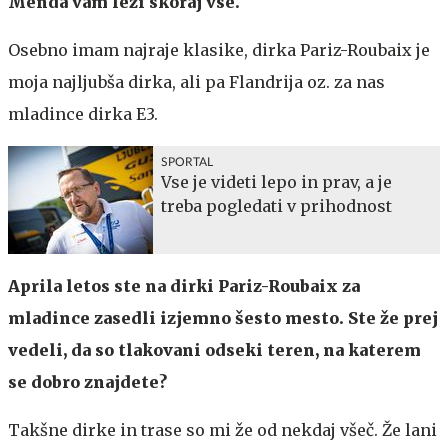
Menda vam leži skoraj vse.
Osebno imam najraje klasike, dirka Pariz-Roubaix je
moja najljubša dirka, ali pa Flandrija oz. za nas
mladince dirka E3.
SPORTAL
Vse je videti lepo in prav, a je
treba pogledati v prihodnost
Aprila letos ste na dirki Pariz-Roubaix za
mladince zasedli izjemno šesto mesto. Ste že prej
vedeli, da so tlakovani odseki teren, na katerem
se dobro znajdete?
Takšne dirke in trase so mi že od nekdaj všeč. Že lani