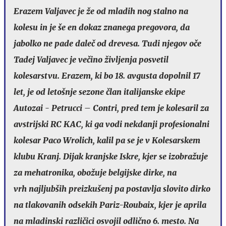
Erazem Valjavec je že od mladih nog stalno na
kolesu in je še en dokaz znanega pregovora, da
jabolko ne pade daleč od drevesa. Tudi njegov oče
Tadej Valjavec je večino življenja posvetil
kolesarstvu. Erazem, ki bo 18. avgusta dopolnil 17
let, je od letošnje sezone član italijanske ekipe
Autozai - Petrucci – Contri, pred tem je kolesaril za
avstrijski RC KAC, ki ga vodi nekdanji profesionalni
kolesar Paco Wrolich, kalil pa se je v Kolesarskem
klubu Kranj. Dijak kranjske Iskre, kjer se izobražuje
za mehatronika, obožuje belgijske dirke, na
vrh najljubših preizkušenj pa postavlja slovito dirko
na tlakovanih odsekih Pariz-Roubaix, kjer je aprila
na mladinski različici osvojil odlično 6. mesto. Na