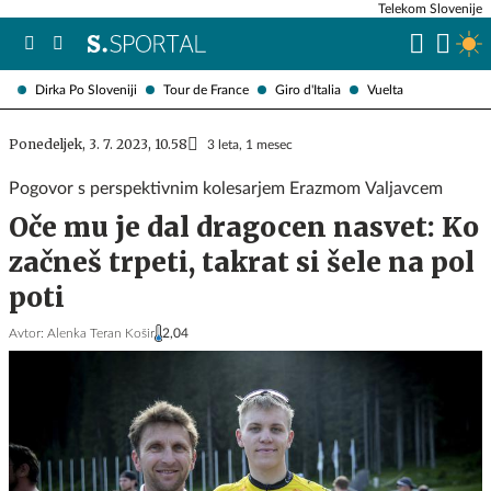
Telekom Slovenije
Dirka Po Sloveniji
Tour de France
Giro d'Italia
Vuelta
Ponedeljek, 3. 7. 2023, 10.58
3 leta, 1 mesec
Pogovor s perspektivnim kolesarjem Erazmom Valjavcem
Oče mu je dal dragocen nasvet: Ko
začneš trpeti, takrat si šele na pol
poti
Avtor:
Alenka Teran Košir
2,04