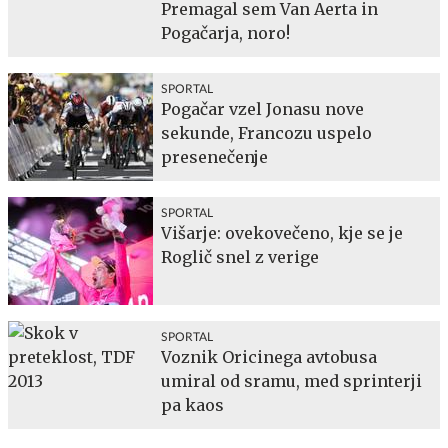
Premagal sem Van Aerta in
Pogačarja, noro!
SPORTAL
Pogačar vzel Jonasu nove
sekunde, Francozu uspelo
presenečenje
SPORTAL
Višarje: ovekovečeno, kje se je
Roglič snel z verige
SPORTAL
Voznik Oricinega avtobusa
umiral od sramu, med sprinterji
pa kaos