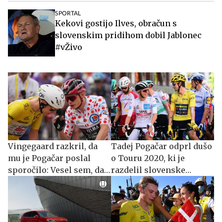
SPORTAL
Kekovi gostijo Ilves, obračun s
slovenskim pridihom dobil Jablonec
#vŽivo
Vingegaard razkril, da
Tadej Pogačar odprl dušo
mu je Pogačar poslal
o Touru 2020, ki je
sporočilo: Vesel sem, da
razdelil slovenske
je pomislil name
navijače