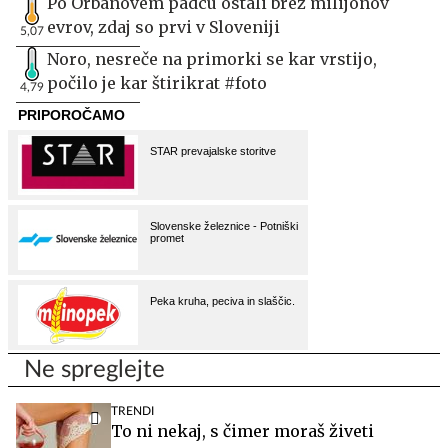
Po Orbanovem padcu ostali brez milijonov
evrov, zdaj so prvi v Sloveniji
5,07
Noro, nesreče na primorki se kar vrstijo,
počilo je kar štirikrat #foto
4,79
Ne spreglejte
TRENDI
To ni nekaj, s čimer moraš živeti