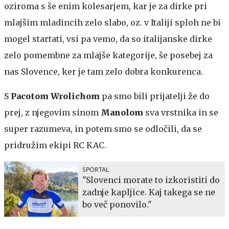
oziroma s še enim kolesarjem, kar je za dirke pri
mlajšim mladincih zelo slabo, oz. v Italiji sploh ne bi
mogel startati, vsi pa vemo, da so italijanske dirke
zelo pomembne za mlajše kategorije, še posebej za
nas Slovence, ker je tam zelo dobra konkurenca.
S
Pacotom Wrolichom
pa smo bili prijatelji že do
prej, z njegovim sinom
Manolom
sva vrstnika in se
super razumeva, in potem smo se odločili, da se
pridružim ekipi RC KAC.
SPORTAL
"Slovenci morate to izkoristiti do
zadnje kapljice. Kaj takega se ne
bo več ponovilo."