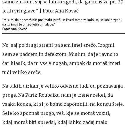
"Mislim, da ne smeš biti prekmalu 'profi', in živeti samo za kolo, saj se lahko zgodi,
da ga imaš že pri 20 letih vrh glave."
Foto: Ana Kovač
No, saj po drugi strani pa sem imel srečo. Izognil
sem se padcem in defektom. Mislim, da je ravno to
čar klasik, da ni vse v nogah, ampak da moraš imeti
tudi veliko sreče.
Na takih dirkah je veliko odvisno tudi od poznavanja
proge. Na Pariz-Roubaixu nam je trener rekel, da
vsaka kocka, ki si jo bomo zapomnili, na koncu šteje.
Šele ko spoznaš progo, veš, kje se moraš voziti,
kdaj moraš biti spredaj, kdaj lahko zadaj malo