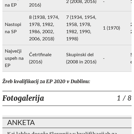
2 (2008, 2016)
-
1
na EP
2016)
8 (1938, 1974,
7 (1934, 1954,
Nastopi
1978, 1982,
1958, 1978,
2
1 (1970)
na SP
1986, 2002,
1982, 1990,
2
2006, 2018)
1998)
Največji
Četrtfinale
Skupinski del
S
uspeh na
-
(2016)
(2008 in 2016)
d
EP
Žreb kvalifikacij za EP 2020 v Dublinu:
Fotogalerija
1
/ 8
ANKETA
Kaj lahko doseže Slovenija v kvalifikacijah za