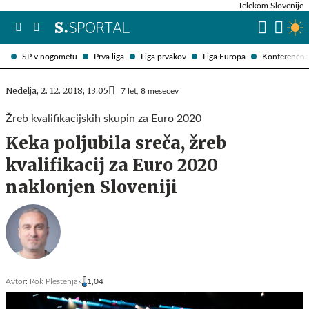
Telekom Slovenije
SP v nogometu
Prva liga
Liga prvakov
Liga Europa
Konferenčna 
Nedelja, 2. 12. 2018, 13.05
7 let, 8 mesecev
Žreb kvalifikacijskih skupin za Euro 2020
Keka poljubila sreča, žreb
kvalifikacij za Euro 2020
naklonjen Sloveniji
Avtor:
Rok Plestenjak
1,04