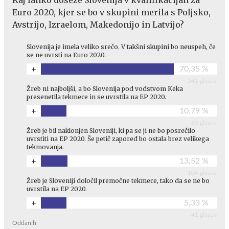
Euro 2020, kjer se bo v skupini merila s Poljsko,
Avstrijo, Izraelom, Makedonijo in Latvijo?
Slovenija je imela veliko srečo. V takšni skupini bo neuspeh, če
se ne uvrsti na Euro 2020.
+
70,35 %
541 glasov
Žreb ni najboljši, a bo Slovenija pod vodstvom Keka
presenetila tekmece in se uvrstila na EP 2020.
+
10,79 %
83 glasov
Žreb je bil naklonjen Sloveniji, ki pa se ji ne bo posrečilo
uvrstiti na EP 2020. Še petič zapored bo ostala brez velikega
tekmovanja.
+
13,52 %
104 glasov
Žreb je Sloveniji določil premočne tekmece, tako da se ne bo
uvrstila na EP 2020.
+
5,33 %
41 glasov
Oddanih