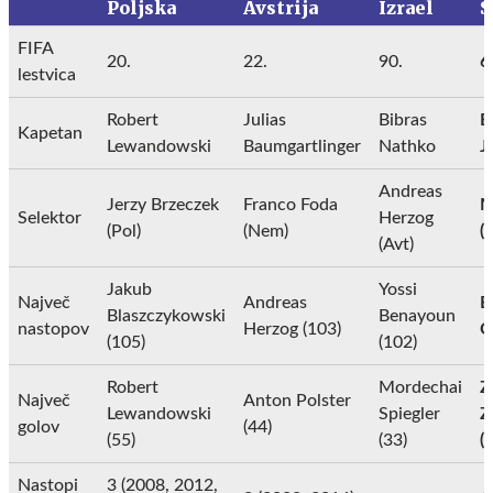
Poljska
Avstrija
Izrael
S
FIFA
20.
22.
90.
6
lestvica
Robert
Julias
Bibras
B
Kapetan
Lewandowski
Baumgartlinger
Nathko
J
Andreas
Jerzy Brzeczek
Franco Foda
M
Selektor
Herzog
(Pol)
(Nem)
(S
(Avt)
Jakub
Yossi
Največ
Andreas
B
Blaszczykowski
Benayoun
nastopov
Herzog (103)
C
(105)
(102)
Robert
Mordechai
Z
Največ
Anton Polster
Lewandowski
Spiegler
Z
golov
(44)
(55)
(33)
(
Nastopi
3 (2008, 2012,