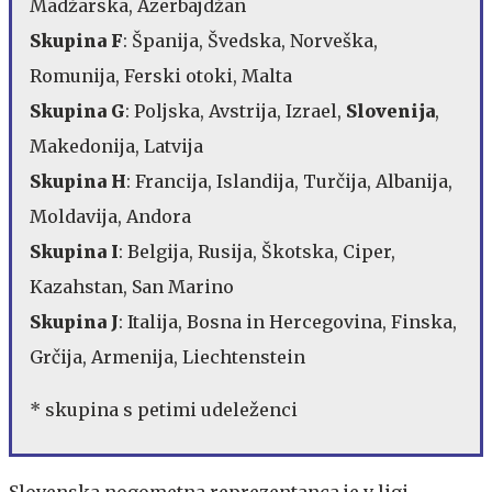
Madžarska, Azerbajdžan
Skupina F
: Španija, Švedska, Norveška,
Romunija, Ferski otoki, Malta
Skupina G
: Poljska, Avstrija, Izrael,
Slovenija
,
Makedonija, Latvija
Skupina H
: Francija, Islandija, Turčija, Albanija,
Moldavija, Andora
Skupina I
: Belgija, Rusija, Škotska, Ciper,
Kazahstan, San Marino
Skupina J
: Italija, Bosna in Hercegovina, Finska,
Grčija, Armenija, Liechtenstein
* skupina s petimi udeleženci
Slovenska nogometna reprezentanca je v ligi