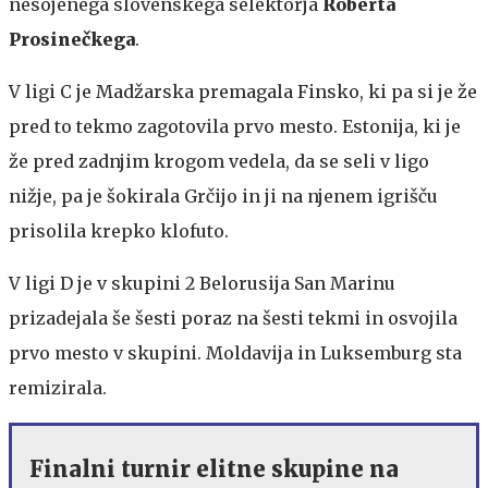
nesojenega slovenskega selektorja
Roberta
Prosinečkega
.
V ligi C je Madžarska premagala Finsko, ki pa si je že
pred to tekmo zagotovila prvo mesto. Estonija, ki je
že pred zadnjim krogom vedela, da se seli v ligo
nižje, pa je šokirala Grčijo in ji na njenem igrišču
prisolila krepko klofuto.
V ligi D je v skupini 2 Belorusija San Marinu
prizadejala še šesti poraz na šesti tekmi in osvojila
prvo mesto v skupini. Moldavija in Luksemburg sta
remizirala.
Finalni turnir elitne skupine na