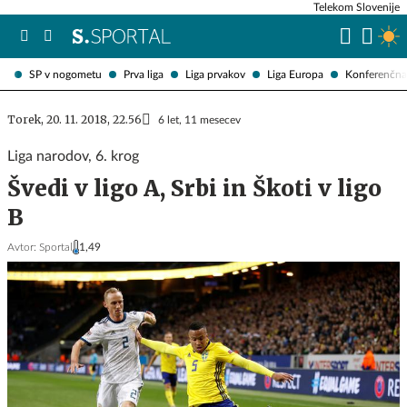
Telekom Slovenije
SP v nogometu
Prva liga
Liga prvakov
Liga Europa
Konferenčna 
Torek, 20. 11. 2018, 22.56
6 let, 11 mesecev
Liga narodov, 6. krog
Švedi v ligo A, Srbi in Škoti v ligo
B
Avtor:
Sportal
1,49