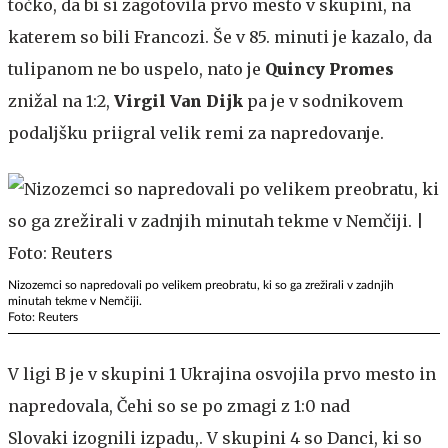
točko, da bi si zagotovila prvo mesto v skupini, na
katerem so bili Francozi. Še v 85. minuti je kazalo, da
tulipanom ne bo uspelo, nato je
Quincy Promes
znižal na 1:2,
Virgil Van Dijk
pa je v sodnikovem
podaljšku priigral velik remi za napredovanje.
Nizozemci so napredovali po velikem preobratu, ki so ga zrežirali v zadnjih
minutah tekme v Nemčiji.
Foto: Reuters
V ligi B je v skupini 1 Ukrajina osvojila prvo mesto in
napredovala, Čehi so se po zmagi z 1:0 nad
Slovaki izognili izpadu,. V skupini 4 so Danci, ki so