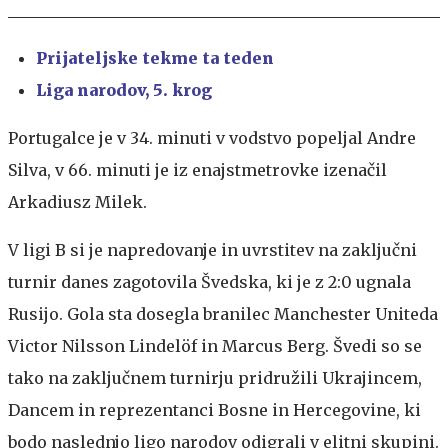
Prijateljske tekme ta teden
Liga narodov, 5. krog
Portugalce je v 34. minuti v vodstvo popeljal Andre
Silva, v 66. minuti je iz enajstmetrovke izenačil
Arkadiusz Milek.
V ligi B si je napredovanje in uvrstitev na zaključni
turnir danes zagotovila Švedska, ki je z 2:0 ugnala
Rusijo. Gola sta dosegla branilec Manchester Uniteda
Victor Nilsson Lindelöf in Marcus Berg. Švedi so se
tako na zaključnem turnirju pridružili Ukrajincem,
Dancem in reprezentanci Bosne in Hercegovine, ki
bodo naslednjo ligo narodov odigrali v elitni skupini.