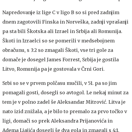
Napredovanje iz lige C v ligo B so si pred zadnjim
dnem zagotovili Finska in Norveška, zadnji vprašanji
pa sta bili Škotska ali Izrael in Srbija ali Romunija.
Škoti in Izraelci so se pomerili v medsebojnem
obračunu, s 3:2 so zmagali Škoti, vse tri gole za
domače je dosegel James Forrest, Srbija je gostila
Litvo, Romunija pa je gostovala v Črni Gori.
Srbi so se v prvem polčasu mučili, v 51. pa so jim
pomagali gosti, dosegli so avtogol. Le nekaj minut za
tem je v polno zadel še Aleksandar Mitrović. Litva je
nato izid znižala, a je bilo to premalo za prvo točko v
ligi, domači so prek Aleksandra Prijanovića in
Adema Ljajića dosegli še dva gola in zmagali s 4:1.