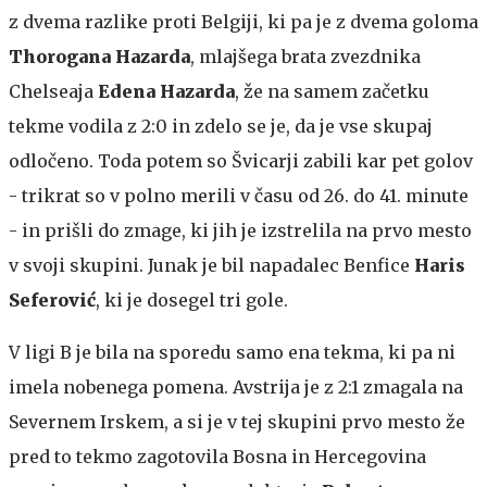
z dvema razlike proti Belgiji, ki pa je z dvema goloma
Thorogana Hazarda
, mlajšega brata zvezdnika
Chelseaja
Edena Hazarda
,
že na samem začetku
tekme vodila z 2:0 in zdelo se je, da je vse skupaj
odločeno. Toda potem so Švicarji zabili kar pet golov
- trikrat so v polno merili v času od 26. do 41. minute
- in prišli do zmage, ki jih je izstrelila na prvo mesto
v svoji skupini. Junak je bil napadalec Benfice
Haris
Seferović
, ki je dosegel tri gole.
V ligi B je bila na sporedu samo ena tekma, ki pa ni
imela nobenega pomena. Avstrija je z 2:1 zmagala na
Severnem Irskem, a si je v tej skupini prvo mesto že
pred to tekmo zagotovila Bosna in Hercegovina