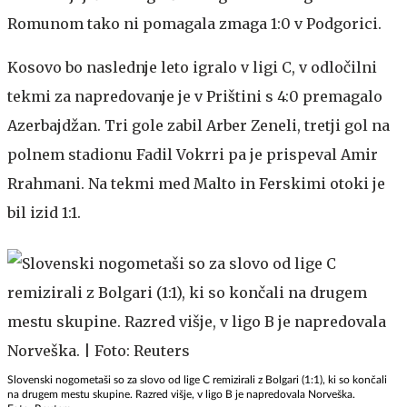
Romunom tako ni pomagala zmaga 1:0 v Podgorici.
Kosovo bo naslednje leto igralo v ligi C, v odločilni
tekmi za napredovanje je v Prištini s 4:0 premagalo
Azerbajdžan. Tri gole zabil Arber Zeneli, tretji gol na
polnem stadionu Fadil Vokrri pa je prispeval Amir
Rrahmani. Na tekmi med Malto in Ferskimi otoki je
bil izid 1:1.
Slovenski nogometaši so za slovo od lige C remizirali z Bolgari (1:1), ki so končali
na drugem mestu skupine. Razred višje, v ligo B je napredovala Norveška.