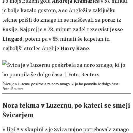
Po mojstrskem golu
Andreja Kramarića
v 57. minuti
je bolje kazalo gostom, a so Angleži v zaključku
tekme prišli do zmage in se maščevali za poraz iz
Rusije. Najprej je v 78. minuti zadel rezervist
Jesse
Lingard
, potem pa v 85. minuti še kapetan in
najboljši strelec Anglije
Harry Kane
.
Švica je v Luzernu poskrbela za noro zmago, ki jo bo pomnila še dolgo časa.
Foto: Reuters
Nora tekma v Luzernu, po kateri se smeji
Švicarjem
V ligi A v skupini 2 je Švica nujno potrebovala zmago