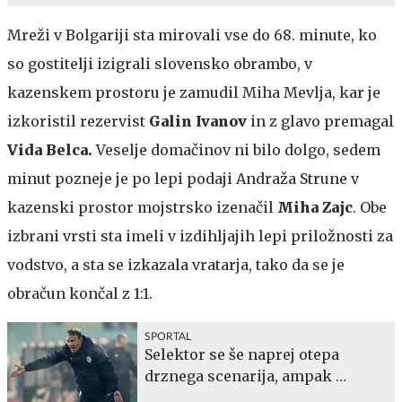
Mreži v Bolgariji sta mirovali vse do 68. minute, ko
so gostitelji izigrali slovensko obrambo, v
kazenskem prostoru je zamudil Miha Mevlja, kar je
izkoristil rezervist
Galin Ivanov
in z glavo premagal
Vida Belca.
Veselje domačinov ni bilo dolgo, sedem
minut pozneje je po lepi podaji Andraža Strune v
kazenski prostor mojstrsko izenačil
Miha Zajc
. Obe
izbrani vrsti sta imeli v izdihljajih lepi priložnosti za
vodstvo, a sta se izkazala vratarja, tako da se je
obračun končal z 1:1.
SPORTAL
Selektor se še naprej otepa
drznega scenarija, ampak …