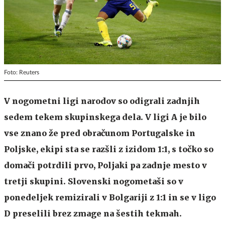
Foto: Reuters
V nogometni ligi narodov so odigrali zadnjih
sedem tekem skupinskega dela. V ligi A je bilo
vse znano že pred obračunom Portugalske in
Poljske, ekipi sta se razšli z izidom 1:1, s točko so
domači potrdili prvo, Poljaki pa zadnje mesto v
tretji skupini. Slovenski nogometaši so v
ponedeljek remizirali v Bolgariji z 1:1 in se v ligo
D preselili brez zmage na šestih tekmah.