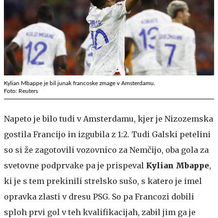
Kylian Mbappe je bil junak francoske zmage v Amsterdamu.
Foto: Reuters
Napeto je bilo tudi v Amsterdamu, kjer je Nizozemska
gostila Francijo in izgubila z 1:2. Tudi Galski petelini
so si že zagotovili vozovnico za Nemčijo, oba gola za
svetovne podprvake pa je prispeval
Kylian Mbappe
,
ki je s tem prekinili strelsko sušo, s katero je imel
opravka zlasti v dresu PSG. So pa Francozi dobili
sploh prvi gol v teh kvalifikacijah, zabil jim ga je