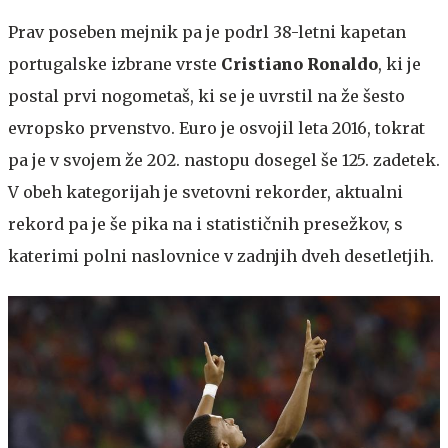
Prav poseben mejnik pa je podrl 38-letni kapetan
portugalske izbrane vrste
Cristiano Ronaldo
, ki je
postal prvi nogometaš, ki se je uvrstil na že šesto
evropsko prvenstvo. Euro je osvojil leta 2016, tokrat
pa je v svojem že 202. nastopu dosegel še 125. zadetek.
V obeh kategorijah je svetovni rekorder, aktualni
rekord pa je še pika na i statističnih presežkov, s
katerimi polni naslovnice v zadnjih dveh desetletjih.