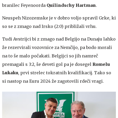
branilec Feyenoorda
Quilindschy Hartman
.
Neuspeh Nizozemske je v dobro voljo spravil Grke, ki
so se z zmago nad Irsko (2:0) približali vrhu.
Tudi Avstrijci bi z zmago nad Belgijo na Dunaju lahko
že rezervirali vozovnice za Nemčijo, pa bodo morali
na to še malo počakati. Belgijci so jih namreč
premagali s 3:2, še deveti gol pa je dosegel
Romelu
Lukaku
, prvi strelec tokratnih kvalifikacij. Tako so
si nastop na Euru 2024 že zagotovili rdeči vragi.