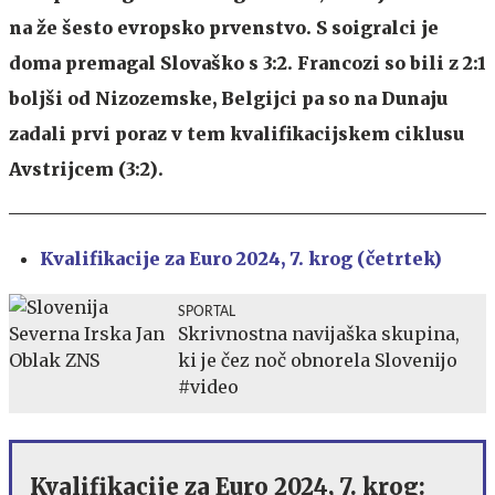
na že šesto evropsko prvenstvo. S soigralci je
doma premagal Slovaško s 3:2. Francozi so bili z 2:1
boljši od Nizozemske, Belgijci pa so na Dunaju
zadali prvi poraz v tem kvalifikacijskem ciklusu
Avstrijcem (3:2).
Kvalifikacije za Euro 2024, 7. krog (četrtek)
SPORTAL
Skrivnostna navijaška skupina,
ki je čez noč obnorela Slovenijo
#video
Kvalifikacije za Euro 2024, 7. krog: