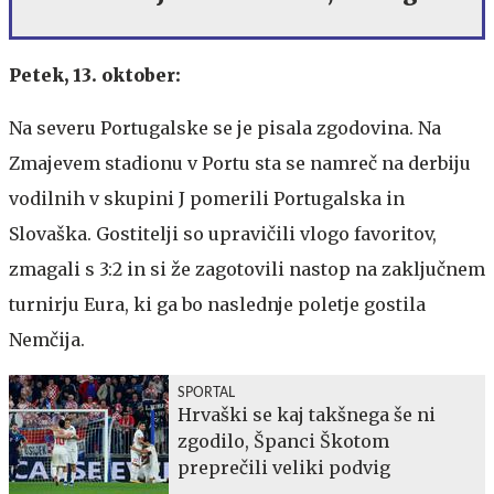
Petek, 13. oktober:
Na severu Portugalske se je pisala zgodovina. Na
Zmajevem stadionu v Portu sta se namreč na derbiju
vodilnih v skupini J pomerili Portugalska in
Slovaška. Gostitelji so upravičili vlogo favoritov,
zmagali s 3:2 in si že zagotovili nastop na zaključnem
turnirju Eura, ki ga bo naslednje poletje gostila
Nemčija.
SPORTAL
Hrvaški se kaj takšnega še ni
zgodilo, Španci Škotom
preprečili veliki podvig