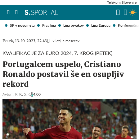
Telekom Slovenije
SP v nogometu
Prva liga
Liga prvakov
Liga Europa
Konferenčna 
Petek, 13. 10. 2023, 22.43
2 leti, 5 mesecev
KVALIFIKACIJE ZA EURO 2024, 7. KROG (PETEK)
Portugalcem uspelo, Cristiano
Ronaldo postavil še en osupljiv
rekord
Avtorji:
R. P.,
S. K.
4,00