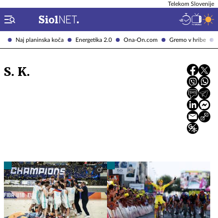
Telekom Slovenije
Naj planinska koča
Energetika 2.0
Ona-On.com
Gremo v hribe
S. K.