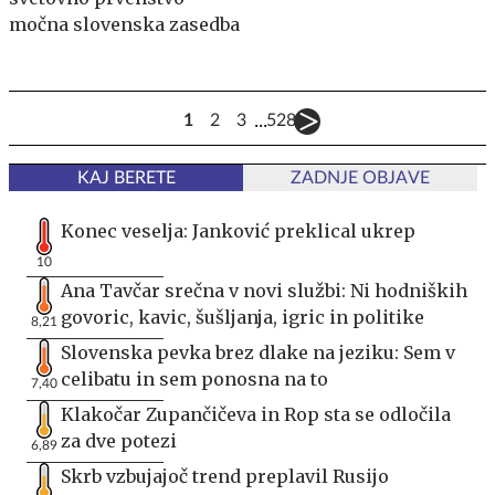
močna slovenska zasedba
...
1
2
3
528
KAJ BERETE
ZADNJE OBJAVE
Konec veselja: Janković preklical ukrep
10
Ana Tavčar srečna v novi službi: Ni hodniških
govoric, kavic, šušljanja, igric in politike
8,21
Slovenska pevka brez dlake na jeziku: Sem v
celibatu in sem ponosna na to
7,40
Klakočar Zupančičeva in Rop sta se odločila
za dve potezi
6,89
Skrb vzbujajoč trend preplavil Rusijo