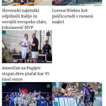
Slovenski najstniki
Lorena Wiebes kot
odpihnili Italijo in
puščica tudi v rumeni
osvojili evropsko zlato,
majici
Joksimović MVP
Američan za Pogijev
strgan dres plačal kar 95
tisoč evrov