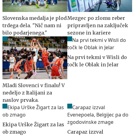
Slovenska medalja je plod
Mezgec po zlomu reber
trdega dela. "Nič nam ni
pripravljen na zaključek
bilo podarjenega."
sezone in kariere
Na prvi tekmi v Wisli do
točk le Oblak in Jelar
Mladi Slovenci v finalu! V
nedeljo z Italijani za
naslov prvaka.
Ekipa Urške Žigart za las
ob zmago
Carapaz izzval