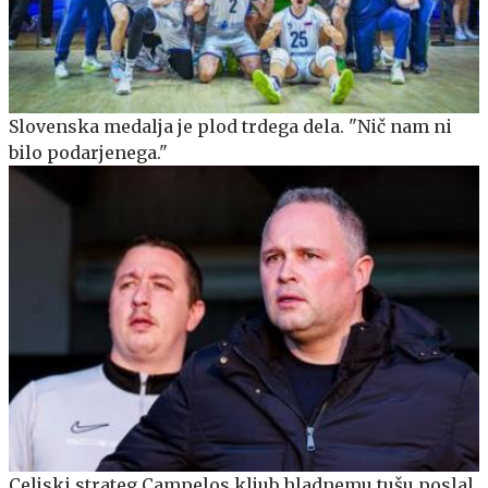
Slovenska medalja je plod trdega dela. "Nič nam ni
bilo podarjenega."
Celjski strateg Campelos kljub hladnemu tušu poslal