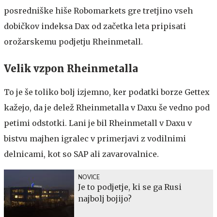
posredniške hiše Robomarkets gre tretjino vseh
dobičkov indeksa Dax od začetka leta pripisati
orožarskemu podjetju Rheinmetall.
Velik vzpon Rheinmetalla
To je še toliko bolj izjemno, ker podatki borze Gettex
kažejo, da je delež Rheinmetalla v Daxu še vedno pod
petimi odstotki. Lani je bil Rheinmetall v Daxu v
bistvu majhen igralec v primerjavi z vodilnimi
delnicami, kot so SAP ali zavarovalnice.
NOVICE
Je to podjetje, ki se ga Rusi
najbolj bojijo?