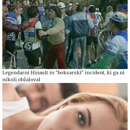
Legendarni Hinault in "boksarski" incident, ki ga ni
nikoli obžaloval