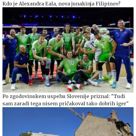
Kdo je Alexandra Eala, nova junakinja Filipinov?
Po zgodovinskem uspehu Slovenije priznal: "Tudi
sam zaradi tega nisem pričakoval tako dobrih iger"