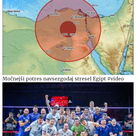
Močnejši potres navsezgodaj stresel Egipt #video