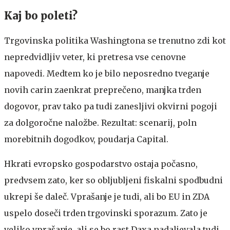
Kaj bo poleti?
Trgovinska politika Washingtona se trenutno zdi kot
nepredvidljiv veter, ki pretresa vse cenovne
napovedi. Medtem ko je bilo neposredno tveganje
novih carin zaenkrat preprečeno, manjka trden
dogovor, prav tako pa tudi zanesljivi okvirni pogoji
za dolgoročne naložbe. Rezultat: scenarij, poln
morebitnih dogodkov, poudarja Capital.
Hkrati evropsko gospodarstvo ostaja počasno,
predvsem zato, ker so obljubljeni fiskalni spodbudni
ukrepi še daleč. Vprašanje je tudi, ali bo EU in ZDA
uspelo doseči trden trgovinski sporazum. Zato je
veliko vprašanje, ali se bo rast Daxa nadaljevala tudi