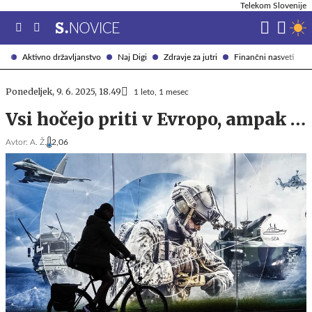
Telekom Slovenije
Aktivno državljanstvo
Naj Digi
Zdravje za jutri
Finančni nasveti
Ponedeljek, 9. 6. 2025, 18.49
1 leto, 1 mesec
Vsi hočejo priti v Evropo, ampak …
Avtor:
A. Ž.
2,06