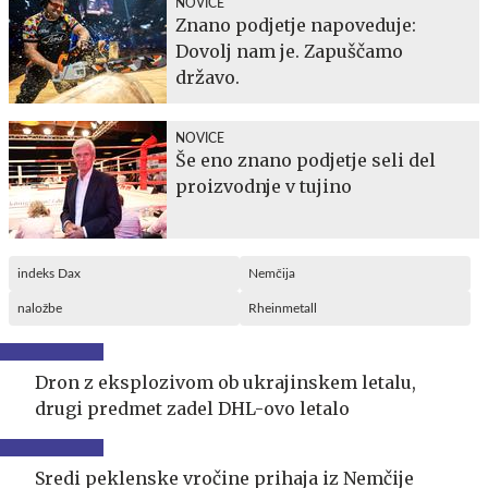
NOVICE
Znano podjetje napoveduje:
Dovolj nam je. Zapuščamo
državo.
NOVICE
Še eno znano podjetje seli del
proizvodnje v tujino
indeks Dax
Nemčija
naložbe
Rheinmetall
Dron z eksplozivom ob ukrajinskem letalu,
drugi predmet zadel DHL-ovo letalo
Sredi peklenske vročine prihaja iz Nemčije