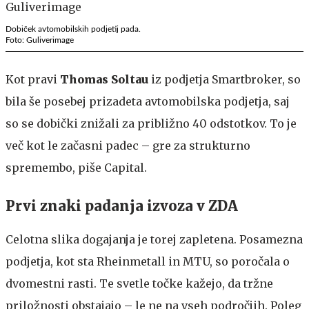
Dobiček avtomobilskih podjetij pada.
Foto: Guliverimage
Kot pravi
Thomas Soltau
iz podjetja Smartbroker, so
bila še posebej prizadeta avtomobilska podjetja, saj
so se dobički znižali za približno 40 odstotkov. To je
več kot le začasni padec – gre za strukturno
spremembo, piše Capital.
Prvi znaki padanja izvoza v ZDA
Celotna slika dogajanja je torej zapletena. Posamezna
podjetja, kot sta Rheinmetall in MTU, so poročala o
dvomestni rasti. Te svetle točke kažejo, da tržne
priložnosti obstajajo – le ne na vseh področjih. Poleg