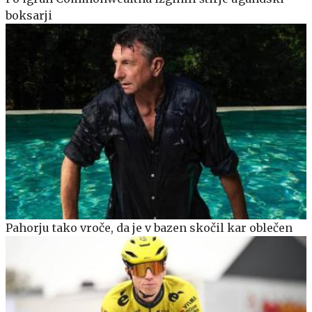
boksarji
Pahorju tako vroče, da je v bazen skočil kar oblečen