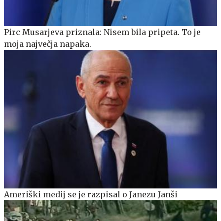
Pirc Musarjeva priznala: Nisem bila pripeta. To je
moja največja napaka.
Ameriški medij se je razpisal o Janezu Janši