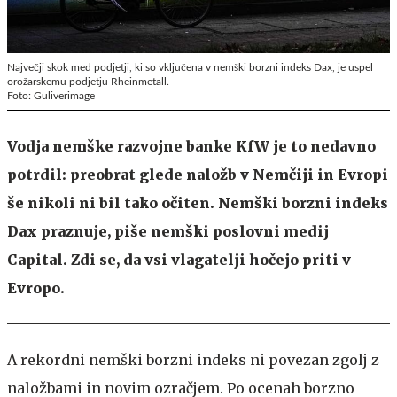
Največji skok med podjetji, ki so vključena v nemški borzni indeks Dax, je uspel
orožarskemu podjetju Rheinmetall.
Foto: Guliverimage
Vodja nemške razvojne banke KfW je to nedavno
potrdil: preobrat glede naložb v Nemčiji in Evropi
še nikoli ni bil tako očiten. Nemški borzni indeks
Dax praznuje, piše nemški poslovni medij
Capital. Zdi se, da vsi vlagatelji hočejo priti v
Evropo.
A rekordni nemški borzni indeks ni povezan zgolj z
naložbami in novim ozračjem. Po ocenah borzno