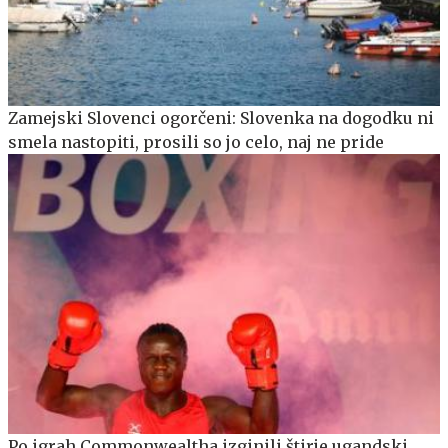
Zamejski Slovenci ogorčeni: Slovenka na dogodku ni
smela nastopiti, prosili so jo celo, naj ne pride
Po igrah Commonwealtha izginili štirje ugandski