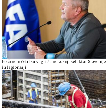
Po črnem četrtku v igri še nekdanji selektor Slovenije
in legionarji