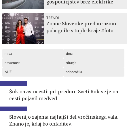
gospodinjstev brez elektrike
TRENDI
Znane Slovenke pred mrazom
pobegnile v tople kraje #foto
mraz
zima
nevarnost
zdravje
NIJZ
priporočila
Šok na avtocesti: pri predoru Sveti Rok se je na
cesti pojavil medved
Slovenijo zajema najhujši del vročinskega vala.
Znano je, kdaj bo ohladitev.