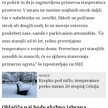
in pokrit in da je zagotovljena primerna temperatura
prostorov. V mrazu ne nosimo majhnih otrok daljši
čas v nahrbtniku oz. nosilki. Nikoli ne puščamo
otrok ali drugih oseb, ki ne morejo ustrezno
poskrbeti zase, samih v parkiranem avtomobilu. "Če
smo starejši od 65 let, redno preverjajmo
temperaturo v svojem domu. Preverimo pri starejših
sosedih in znancih, če so njihova stanovanja
primerno ogreta," še izpostavljajo na NIJZ.
NOVICE
Krepko pod ničlo, temperature
preko minus 20 stopinj Celzija
Oblačila naj bodo skrbno izbrana