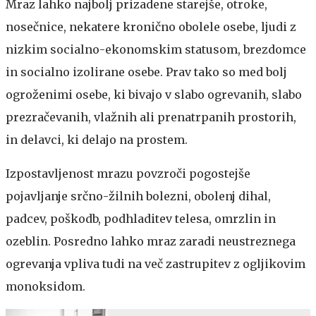
Mraz lahko najbolj prizadene starejše, otroke,
nosečnice, nekatere kronično obolele osebe, ljudi z
nizkim socialno-ekonomskim statusom, brezdomce
in socialno izolirane osebe. Prav tako so med bolj
ogroženimi osebe, ki bivajo v slabo ogrevanih, slabo
prezračevanih, vlažnih ali prenatrpanih prostorih,
in delavci, ki delajo na prostem.
Izpostavljenost mrazu povzroči pogostejše
pojavljanje srčno-žilnih bolezni, obolenj dihal,
padcev, poškodb, podhladitev telesa, omrzlin in
ozeblin. Posredno lahko mraz zaradi neustreznega
ogrevanja vpliva tudi na več zastrupitev z ogljikovim
monoksidom.