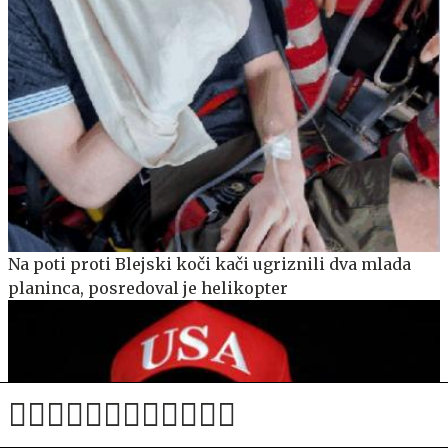
Na poti proti Blejski koči kači ugriznili dva mlada
planinca, posredoval je helikopter