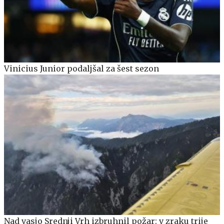
Vinicius Junior podaljšal za šest sezon
Nad vasjo Srednji Vrh izbruhnil požar: v zraku trije