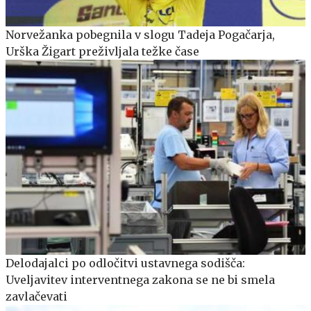
Norvežanka pobegnila v slogu Tadeja Pogačarja,
Urška Žigart preživljala težke čase
Delodajalci po odločitvi ustavnega sodišča:
Uveljavitev interventnega zakona se ne bi smela
zavlačevati