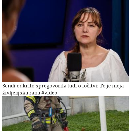
Sendi odkrito spregovorila tudi o ločitvi: To je moja
življenjska rana #video