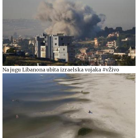
Na jugu Libanona ubita izraelska vojaka #vŽivo