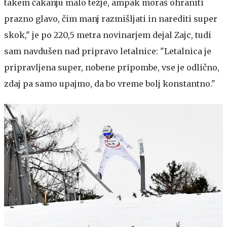
takem čakanju malo težje, ampak moraš ohraniti
prazno glavo, čim manj razmišljati in narediti super
skok," je po 220,5 metra novinarjem dejal Zajc, tudi
sam navdušen nad pripravo letalnice: "Letalnica je
pripravljena super, nobene pripombe, vse je odlično,
zdaj pa samo upajmo, da bo vreme bolj konstantno."