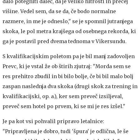
dalo potegniti daleč, da je veliko hitrosti in precej
višine. Vedel sem, da se da, če bodo normalne
razmere, in me je odneslo," se je spomnil jutranjega
skoka, le pol metra krajšega od osebnega rekorda, ki
ga je postavil pred dvema tednoma v Vikersundu.
S kvalifikacijskim poletom pa je bil manj zadovoljen
Prevc, ki je vstal že ob štirih zjutraj: "Morda sem se
res prehitro zbudil in bi bilo bolje, če bi bil malo bolj
zaspan naslednja dva skoka (drugi skok za trening in
kvalifikacijski, op. a.), ker sem preveč izsiljeval,
preveč sem hotel po prvem, ki se mi je res izšel."
Je pa kot vsi pohvalil pripravo letalnice:
"Pripravljena je dobro, tudi 'špura' je odlična, le še