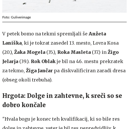
Foto: Guliverimage
V petek bomo na tekmi spremljali še
Anžeta
Laniška
, ki je tokrat zasedel 13. mesto, Lovra Kosa
(20.),
Žaka Mogela
(35.),
Roka Masleta
(37.) in
Žigo
Jelarja
(39.).
Rok Oblak
je bil na 46. mestu prekratek
za tekmo,
Žiga Jančar
pa diskvalificiran zaradi dresa
(obseg okoli trebuha).
Hrgota: Dolge in zahtevne, k sreči so se
dobro končale
"Hvala bogu je konec teh kvalifikacij, ki so bile res
dolge in zahtevne, veter je bil res nepredvidljiv, k