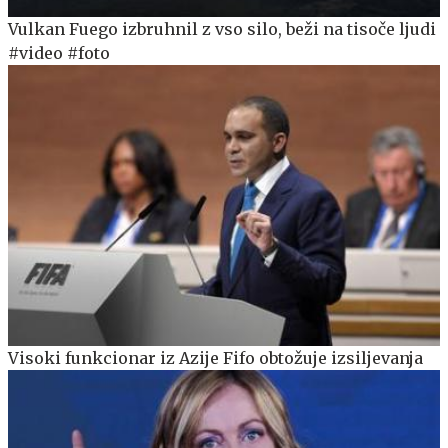
Vulkan Fuego izbruhnil z vso silo, beži na tisoče ljudi
#video #foto
Visoki funkcionar iz Azije Fifo obtožuje izsiljevanja