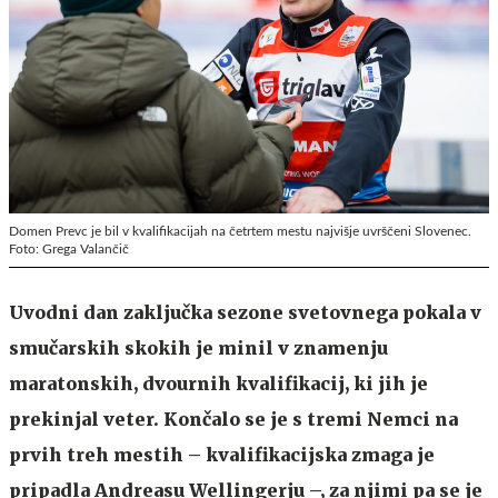
Domen Prevc je bil v kvalifikacijah na četrtem mestu najvišje uvrščeni Slovenec.
Foto: Grega Valančič
Uvodni dan zaključka sezone svetovnega pokala v
smučarskih skokih je minil v znamenju
maratonskih, dvournih kvalifikacij, ki jih je
prekinjal veter. Končalo se je s tremi Nemci na
prvih treh mestih – kvalifikacijska zmaga je
pripadla Andreasu Wellingerju –, za njimi pa se je