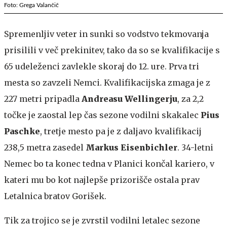
Foto: Grega Valančič
Spremenljiv veter in sunki so vodstvo tekmovanja
prisilili v več prekinitev, tako da so se kvalifikacije s
65 udeleženci zavlekle skoraj do 12. ure. Prva tri
mesta so zavzeli Nemci. Kvalifikacijska zmaga je z
227 metri pripadla
Andreasu Wellingerju
, za 2,2
točke je zaostal lep čas sezone vodilni skakalec
Pius
Paschke
, tretje mesto pa je z daljavo kvalifikacij
238,5 metra zasedel
Markus Eisenbichler
. 34-letni
Nemec bo ta konec tedna v Planici končal kariero, v
kateri mu bo kot najlepše prizorišče ostala prav
Letalnica bratov Gorišek.
Tik za trojico se je zvrstil vodilni letalec sezone