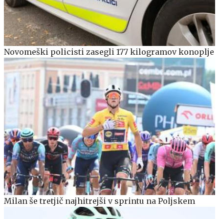
Novomeški policisti zasegli 177 kilogramov konoplje
Milan še tretjič najhitrejši v sprintu na Poljskem