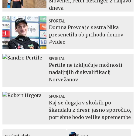
Slovenci, Peter Resinger z daljavo
dneva
SPORTAL
Domna Prevca je sestra Nika
presenetila ob prihodu domov
#video
SPORTAL
Pertile ne izključuje možnosti
nadaljnjih diskvalifikacij
Norvežanov
SPORTAL
Kaj se dogaja v skokih po
škandalu z dresi: jasno sporočilo,
potrebne bodo velike spremembe
smučarski skoki
Planica