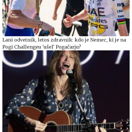
Lani odvetnik, letos zdravnik: kdo je Nemec, ki je na
Pogi Challengeu 'ušel' Pogačarju?