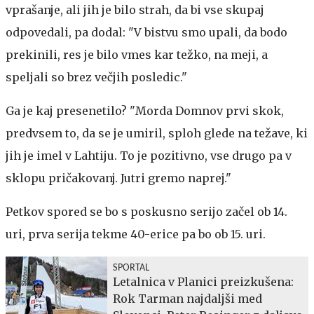
vprašanje, ali jih je bilo strah, da bi vse skupaj
odpovedali, pa dodal: "V bistvu smo upali, da bodo
prekinili, res je bilo vmes kar težko, na meji, a
speljali so brez večjih posledic."
Ga je kaj presenetilo? "Morda Domnov prvi skok,
predvsem to, da se je umiril, sploh glede na težave, ki
jih je imel v Lahtiju. To je pozitivno, vse drugo pa v
sklopu pričakovanj. Jutri gremo naprej."
Petkov spored se bo s poskusno serijo začel ob 14.
uri, prva serija tekme 40-erice pa bo ob 15. uri.
SPORTAL
Letalnica v Planici preizkušena:
Rok Tarman najdaljši med