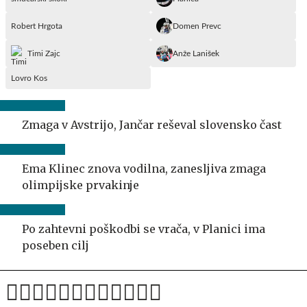
Robert Hrgota
Domen Prevc
Timi Zajc
Anže Lanišek
Lovro Kos
Zmaga v Avstrijo, Jančar reševal slovensko čast
Ema Klinec znova vodilna, zanesljiva zmaga
olimpijske prvakinje
Po zahtevni poškodbi se vrača, v Planici ima
poseben cilj