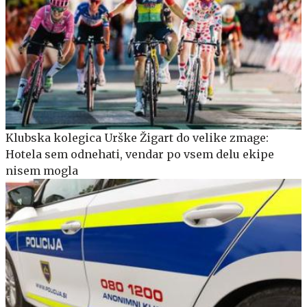
Klubska kolegica Urške Žigart do velike zmage:
Hotela sem odnehati, vendar po vsem delu ekipe
nisem mogla