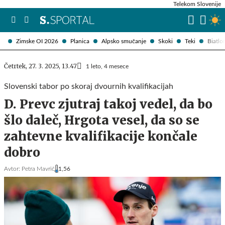
Telekom Slovenije
Zimske OI 2026
Planica
Alpsko smučanje
Skoki
Teki
Biatlo
Četrtek, 27. 3. 2025, 13.47
1 leto, 4 mesece
Slovenski tabor po skoraj dvournih kvalifikacijah
D. Prevc zjutraj takoj vedel, da bo
šlo daleč, Hrgota vesel, da so se
zahtevne kvalifikacije končale
dobro
Avtor:
Petra Mavrič
1,56