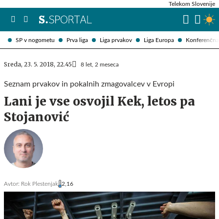
Telekom Slovenije
SP v nogometu
Prva liga
Liga prvakov
Liga Europa
Konferenčna 
Sreda, 23. 5. 2018, 22.45
8 let, 2 meseca
Seznam prvakov in pokalnih zmagovalcev v Evropi
Lani je vse osvojil Kek, letos pa
Stojanović
Avtor:
Rok Plestenjak
2,16