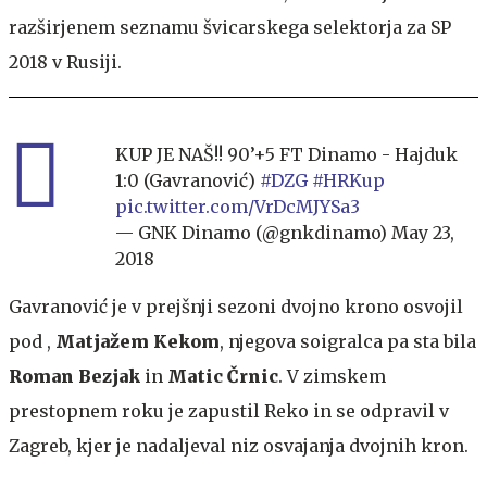
razširjenem seznamu švicarskega selektorja za SP
2018 v Rusiji.
KUP JE NAŠ!! 90’+5 FT Dinamo - Hajduk
1:0 (Gavranović)
#DZG
#HRKup
pic.twitter.com/VrDcMJYSa3
— GNK Dinamo (@gnkdinamo)
May 23,
2018
Gavranović je v prejšnji sezoni dvojno krono osvojil
pod ,
Matjažem Kekom
, njegova soigralca pa sta bila
Roman Bezjak
in
Matic Črnic
. V zimskem
prestopnem roku je zapustil Reko in se odpravil v
Zagreb, kjer je nadaljeval niz osvajanja dvojnih kron.