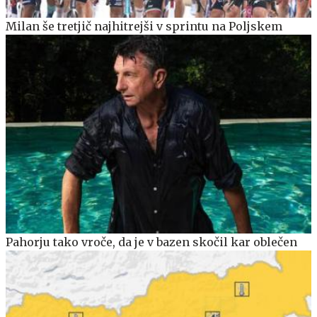
Milan še tretjič najhitrejši v sprintu na Poljskem
Pahorju tako vroče, da je v bazen skočil kar oblečen