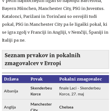
V petih najmočnejših ligah so najboljši Barcelona,
Bayern München, Manchester City, PSG in Juventus.
Katalonci, Parižani in Torinčani so osvojili tudi
pokal, PSG in Manchester City pa še ligaški pokal, ki
se igra zgolj v Franciji in Angliji, v Nemčiji, Španiji in
Italiji pa ne.
Seznam prvakov in pokalnih
zmagovalcev v Evropi
Država
Prvak
Pokalni zmagovalec
Skenderbeu
finale Laci - Skenderbeu
Albanija
Korce
Korce, 27. maj
Manchester
Anglija
Chelsea
City