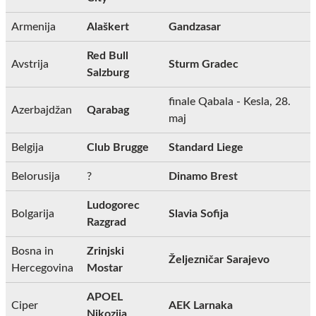
Armenija
Alaškert
Gandzasar
Red Bull
Avstrija
Sturm Gradec
Salzburg
finale Qabala - Kesla, 28.
Azerbajdžan
Qarabag
maj
Belgija
Club Brugge
Standard Liege
Belorusija
?
Dinamo Brest
Ludogorec
Bolgarija
Slavia Sofija
Razgrad
Bosna in
Zrinjski
Željezničar Sarajevo
Hercegovina
Mostar
APOEL
Ciper
AEK Larnaka
Nikozija