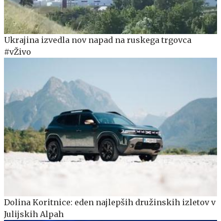
Ukrajina izvedla nov napad na ruskega trgovca
#vŽivo
Dolina Koritnice: eden najlepših družinskih izletov v
Julijskih Alpah