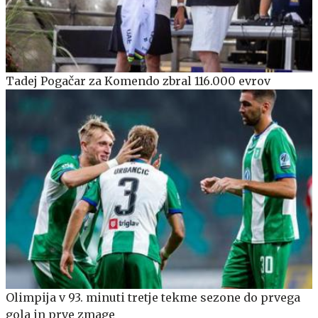
Tadej Pogačar za Komendo zbral 116.000 evrov
Olimpija v 93. minuti tretje tekme sezone do prvega
gola in prve zmage