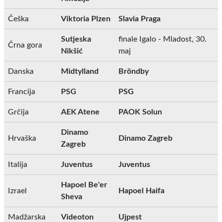
Češka
Viktoria Plzen
Slavia Praga
Sutjeska
finale Igalo - Mladost, 30.
Črna gora
Nikšić
maj
Danska
Midtylland
Bröndby
Francija
PSG
PSG
Grčija
AEK Atene
PAOK Solun
Dinamo
Hrvaška
Dinamo Zagreb
Zagreb
Italija
Juventus
Juventus
Hapoel Be'er
Izrael
Hapoel Haifa
Sheva
Madžarska
Videoton
Ujpest