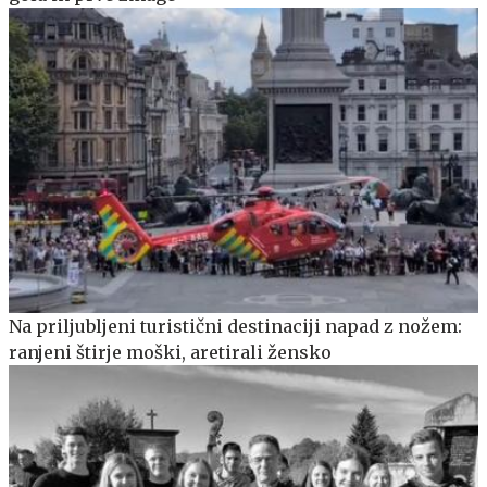
Na priljubljeni turistični destinaciji napad z nožem:
ranjeni štirje moški, aretirali žensko