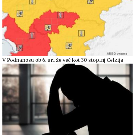
V Podnanosu ob 6. uri že več kot 30 stopinj Celzija