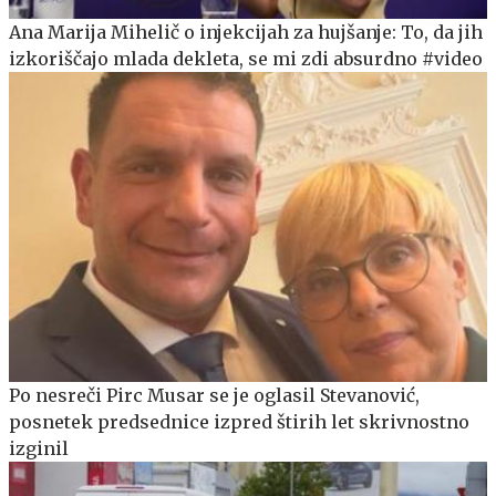
Ana Marija Mihelič o injekcijah za hujšanje: To, da jih
izkoriščajo mlada dekleta, se mi zdi absurdno #video
Po nesreči Pirc Musar se je oglasil Stevanović,
posnetek predsednice izpred štirih let skrivnostno
izginil