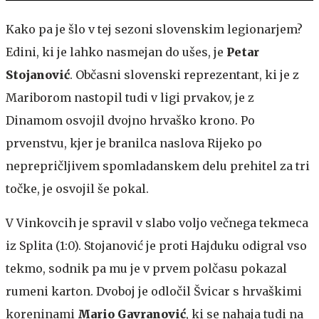
Kako pa je šlo v tej sezoni slovenskim legionarjem?
Edini, ki je lahko nasmejan do ušes, je
Petar
Stojanović
. Občasni slovenski reprezentant, ki je z
Mariborom nastopil tudi v ligi prvakov, je z
Dinamom osvojil dvojno hrvaško krono. Po
prvenstvu, kjer je branilca naslova Rijeko po
neprepričljivem spomladanskem delu prehitel za tri
točke, je osvojil še pokal.
V Vinkovcih je spravil v slabo voljo večnega tekmeca
iz Splita (1:0). Stojanović je proti Hajduku odigral vso
tekmo, sodnik pa mu je v prvem polčasu pokazal
rumeni karton. Dvoboj je odločil Švicar s hrvaškimi
koreninami
Mario Gavranović
, ki se nahaja tudi na