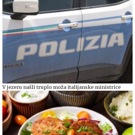
V jezeru našli truplo moža italijanske ministrice