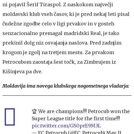
ni pojavil Šerif Tiraspol. Z naskokom največji
moldavski klub vseh časov, ki je pred nekaj leti pisal
čudežne zgodbe celo v ligi prvakov in v gosteh
senzacionalno premagal madridski Real, je tako
prekinil dolg niz osvajanja naslova. Pred zadnjim
krogom je zgolj na tretjem mestu. Za prvakom
Petrocubom zaostaja šest točk, za Zimbrujem iz
Kišinjeva pa dve.
Moldavija ima novega klubskega nogometnega vladarja:
🏆 We are champions!!! Petrocub won the
Super League title for the first time!!!
pic.twitter.com/GS0prE9M3L
— FC Petrocub (@FC_Petrocub)
May 11,