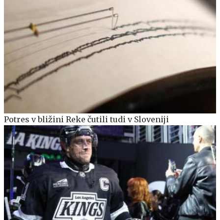
Potres v bližini Reke čutili tudi v Sloveniji