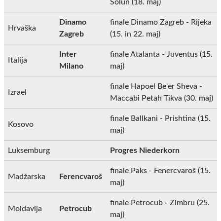
Solun (18. maj)
Dinamo
finale Dinamo Zagreb - Rijeka
Hrvaška
Zagreb
(15. in 22. maj)
Inter
finale Atalanta - Juventus (15.
Italija
Milano
maj)
finale Hapoel Be'er Sheva -
Izrael
Maccabi Petah Tikva (30. maj)
finale Ballkani - Prishtina (15.
Kosovo
maj)
Luksemburg
Progres Niederkorn
finale Paks - Fenercvaroš (15.
Madžarska
Ferencvaroš
maj)
finale Petrocub - Zimbru (25.
Moldavija
Petrocub
maj)