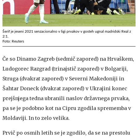
Šerif je jeseni 2021 senzacionalno v ligi prvakov v gosteh ugnal madridski Real z
2:1.
Foto: Reuters
Če so Dinamo Zagreb (sedmič zapored) na Hrvaškem,
Ludogorec Razgrad (trinajstič zapored) v Bolgariji,
Struga (dvakrat zapored) v Severni Makedoniji in
Šahtar Doneck (dvakrat zapored) v Ukrajini konec
prejšnjega tedna ubranili naslov državnega prvaka,
pa se je podobno kot na Cipru zgodila sprememba v
Moldaviji. In to zelo velika.
Prvič po osmih letih se je zgodilo, da se na prestolu