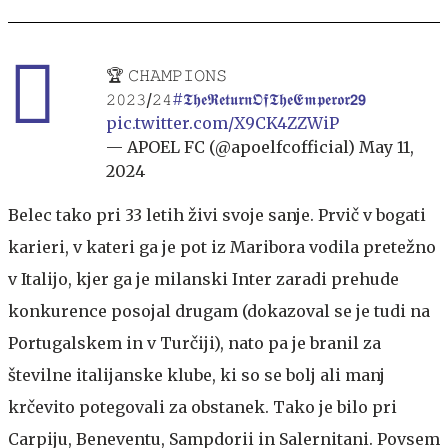
🏆 𝙲𝙷𝙰𝙼𝙿𝙸𝙾𝙽𝚂
𝟸𝟶𝟸𝟹/𝟸𝟺
#𝕿𝖍𝖊𝕽𝖊𝖙𝖚𝖗𝖓𝕺𝖋𝕿𝖍𝖊𝕰𝖒𝖕𝖊𝖗𝖔𝖗𝟮𝟵
pic.twitter.com/X9CK4ZZWiP
— APOEL FC (@apoelfcofficial)
May 11,
2024
Belec tako pri 33 letih živi svoje sanje. Prvič v bogati
karieri, v kateri ga je pot iz Maribora vodila pretežno
v Italijo, kjer ga je milanski Inter zaradi prehude
konkurence posojal drugam (dokazoval se je tudi na
Portugalskem in v Turčiji), nato pa je branil za
številne italijanske klube, ki so se bolj ali manj
krčevito potegovali za obstanek. Tako je bilo pri
Carpiju, Beneventu, Sampdorii in Salernitani. Povsem