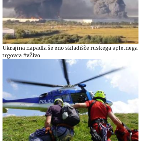
Ukrajina napadla še eno skladišče ruskega spletnega
trgovca #vŽivo