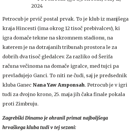
2024
Petrocub je prvič postal prvak. To je klub iz manjšega
kraja Hincesti (ima okrog 12 tisoč prebivalcev), ki
igra domače tekme na skromnem stadionu, na
katerem je na dotrajanih tribunah prostora le za
dobrih dva tisoč gledalcev. Za razliko od Šerifa
računa večinoma na domače igralce, med tujci pa
prevladujejo Ganci. To niti ne čudi, saj je predsednik
kluba Ganec
Nana Yaw Amponsah
. Petrocub je v igri
tudi za dvojno krono, 25. maja jih čaka finale pokala
proti Zimbruju.
Zagrebški Dinamo je ohranil primat najboljšega
hrvaškega kluba tudi v tej sezoni: