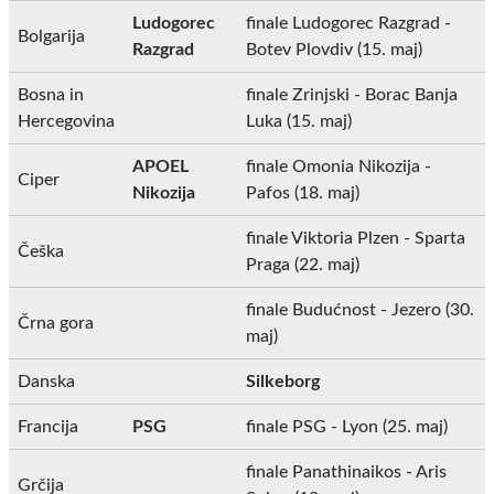
Ludogorec
finale Ludogorec Razgrad -
Bolgarija
Razgrad
Botev Plovdiv (15. maj)
Bosna in
finale Zrinjski - Borac Banja
Hercegovina
Luka (15. maj)
APOEL
finale Omonia Nikozija -
Ciper
Nikozija
Pafos (18. maj)
finale Viktoria Plzen - Sparta
Češka
Praga (22. maj)
finale Budućnost - Jezero (30.
Črna gora
maj)
Danska
Silkeborg
Francija
PSG
finale PSG - Lyon (25. maj)
finale Panathinaikos - Aris
Grčija