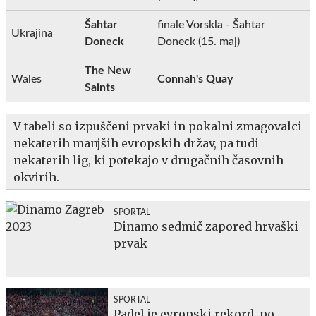
Šahtar
finale Vorskla - Šahtar
Ukrajina
Doneck
Doneck (15. maj)
The New
Wales
Connah's Quay
Saints
V tabeli so izpuščeni prvaki in pokalni zmagovalci
nekaterih manjših evropskih držav, pa tudi
nekaterih lig, ki potekajo v drugačnih časovnih
okvirih.
SPORTAL
Dinamo sedmič zapored hrvaški
prvak
SPORTAL
Padel je evropski rekord, po