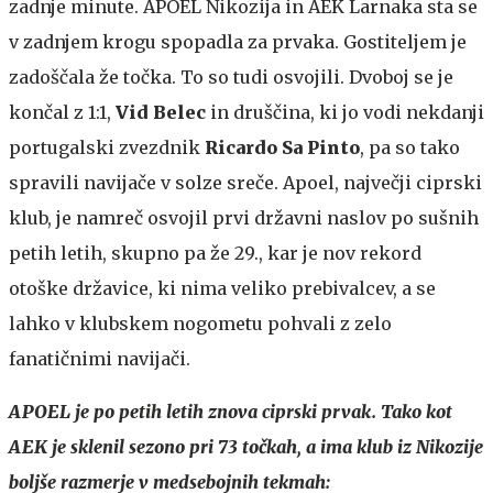
zadnje minute. APOEL Nikozija in AEK Larnaka sta se
v zadnjem krogu spopadla za prvaka. Gostiteljem je
zadoščala že točka. To so tudi osvojili. Dvoboj se je
končal z 1:1,
Vid Belec
in druščina, ki jo vodi nekdanji
portugalski zvezdnik
Ricardo Sa Pinto
, pa so tako
spravili navijače v solze sreče. Apoel, največji ciprski
klub, je namreč osvojil prvi državni naslov po sušnih
petih letih, skupno pa že 29., kar je nov rekord
otoške državice, ki nima veliko prebivalcev, a se
lahko v klubskem nogometu pohvali z zelo
fanatičnimi navijači.
APOEL je po petih letih znova ciprski prvak. Tako kot
AEK je sklenil sezono pri 73 točkah, a ima klub iz Nikozije
boljše razmerje v medsebojnih tekmah: