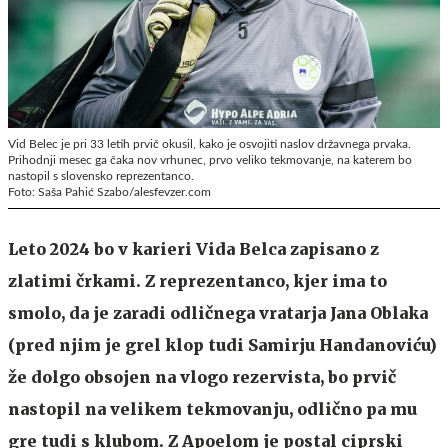
Vid Belec je pri 33 letih prvič okusil, kako je osvojiti naslov državnega prvaka.
Prihodnji mesec ga čaka nov vrhunec, prvo veliko tekmovanje, na katerem bo
nastopil s slovensko reprezentanco.
Foto: Saša Pahić Szabo/alesfevzer.com
Leto 2024 bo v karieri Vida Belca zapisano z
zlatimi črkami. Z reprezentanco, kjer ima to
smolo, da je zaradi odličnega vratarja Jana Oblaka
(pred njim je grel klop tudi Samirju Handanoviću)
že dolgo obsojen na vlogo rezervista, bo prvič
nastopil na velikem tekmovanju, odlično pa mu
gre tudi s klubom. Z Apoelom je postal ciprski