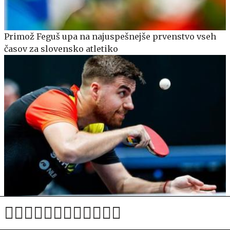
Primož Feguš upa na najuspešnejše prvenstvo vseh
časov za slovensko atletiko
Darko Jorgić v Jokohami izpadel proti Francozu