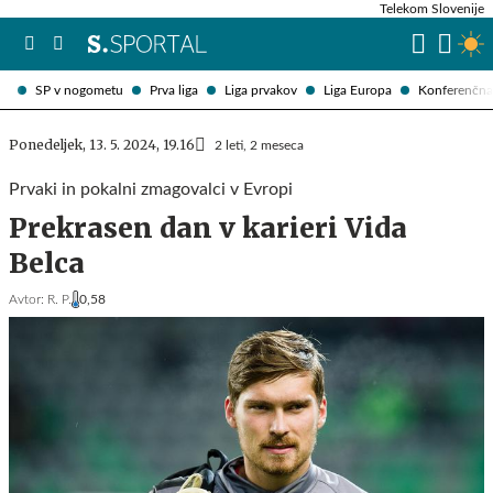
Telekom Slovenije
SP v nogometu
Prva liga
Liga prvakov
Liga Europa
Konferenčna 
Ponedeljek, 13. 5. 2024, 19.16
2 leti, 2 meseca
Prvaki in pokalni zmagovalci v Evropi
Prekrasen dan v karieri Vida
Belca
Avtor:
R. P.
0,58