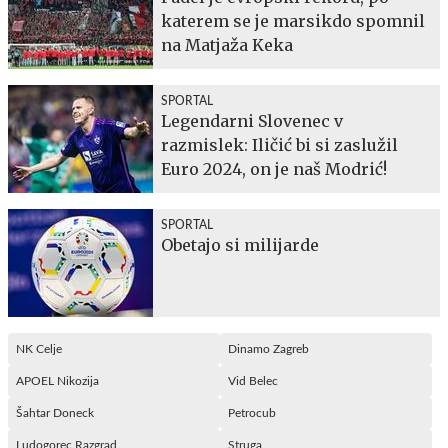
katerem se je marsikdo spomnil
na Matjaža Keka
SPORTAL
Legendarni Slovenec v
razmislek: Iličić bi si zaslužil
Euro 2024, on je naš Modrić!
SPORTAL
Obetajo si milijarde
NK Celje
Dinamo Zagreb
APOEL Nikozija
Vid Belec
Šahtar Doneck
Petrocub
Ludogorec Razgrad
Struga