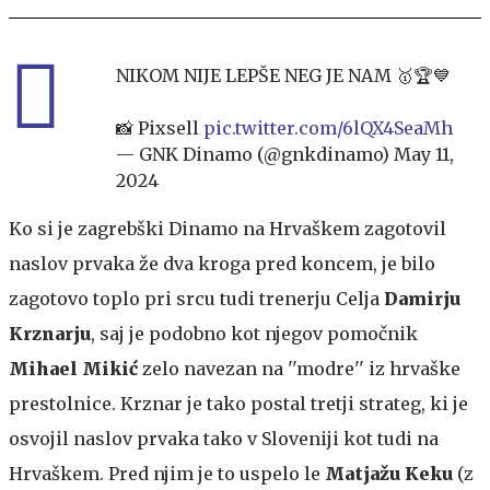
NIKOM NIJE LEPŠE NEG JE NAM 🥇🏆💙
📸 Pixsell
pic.twitter.com/6lQX4SeaMh
— GNK Dinamo (@gnkdinamo)
May 11,
2024
Ko si je zagrebški Dinamo na Hrvaškem zagotovil
naslov prvaka že dva kroga pred koncem, je bilo
zagotovo toplo pri srcu tudi trenerju Celja
Damirju
Krznarju
, saj je podobno kot njegov pomočnik
Mihael Mikić
zelo navezan na ''modre'' iz hrvaške
prestolnice. Krznar je tako postal tretji strateg, ki je
osvojil naslov prvaka tako v Sloveniji kot tudi na
Hrvaškem. Pred njim je to uspelo le
Matjažu Keku
(z