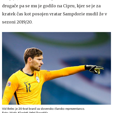
drugače pa se mu je godilo na Cipru, kjer se je za
kratek čas kot posojen vratar Sampdorie mudil že v
sezoni 2019/20.
Vid Belec je 20-krat branil za slovensko člansko reprezentanco.
Foto: Matic Klanšek Velej/Sportida