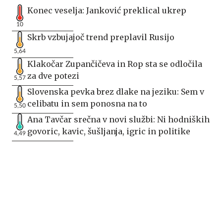
Konec veselja: Janković preklical ukrep
10
Skrb vzbujajoč trend preplavil Rusijo
5,64
Klakočar Zupančičeva in Rop sta se odločila
za dve potezi
5,57
Slovenska pevka brez dlake na jeziku: Sem v
celibatu in sem ponosna na to
5,50
Ana Tavčar srečna v novi službi: Ni hodniških
govoric, kavic, šušljanja, igric in politike
4,49