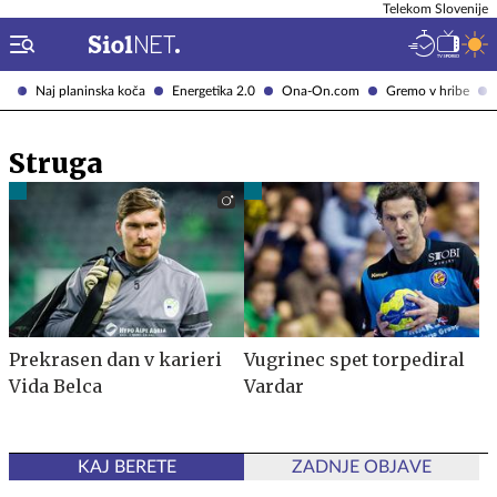
Telekom Slovenije
Naj planinska koča
Energetika 2.0
Ona-On.com
Gremo v hribe
Struga
Prekrasen dan v karieri
Vugrinec spet torpediral
Vida Belca
Vardar
KAJ BERETE
ZADNJE OBJAVE