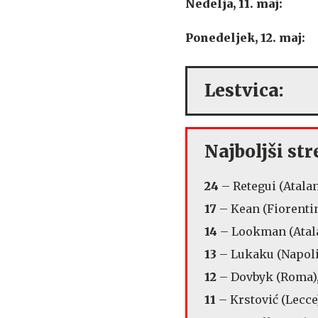
Nedelja, 11. maj:
Ponedeljek, 12. maj:
Lestvica:
Najboljši stre
24
– Retegui (Atalan
17
– Kean (Fiorenti
14
– Lookman (Atala
13
– Lukaku (Napoli
12
– Dovbyk (Roma),
11
– Krstović (Lecce