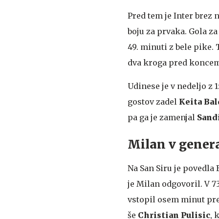
Pred tem je Inter brez
boju za prvaka. Gola z
49. minuti z bele pike.
dva kroga pred koncem
Udinese je v nedeljo z 1
gostov zadel
Keita Bal
pa ga je zamenjal
Sandi
Milan v genera
Na San Siru je povedla 
je Milan odgovoril. V 73
vstopil osem minut pre
še
Christian Pulisic
, 