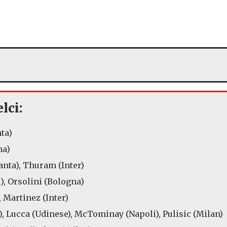
lci:
ta)
na)
nta), Thuram (Inter)
), Orsolini (Bologna)
 Martinez (Inter)
), Lucca (Udinese), McTominay (Napoli), Pulisic (Milan)