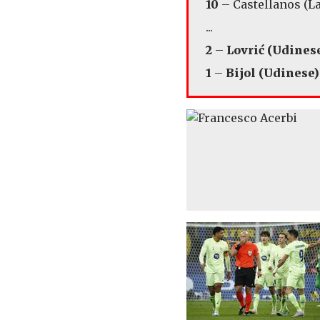
10
– Castellanos (La
...
2
–
Lovrić (Udines
1
–
Bijol (Udinese)