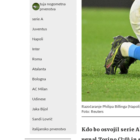
tuja nogometna
prvenstva
serie A
Juventus
Napoli
Inter
Roma
Atalanta
Bologna
AC Milan
Udinese
Razočaranje Philipa Billinga (Napol
Jaka Bijol
Foto: Reuters
Sandi Lovrič
Kdo bo osvojil serie A
italijansko prvenstvo
ugnal Torino (2:0) in 