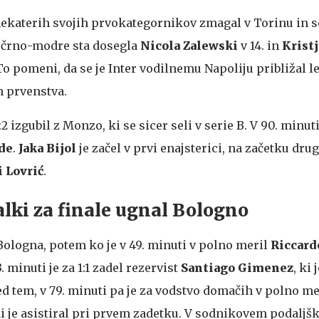
 nekaterih svojih prvokategornikov zmagal v Torinu in s
a črno-modre sta dosegla
Nicola Zalewski
v 14. in
Krist
 To pomeni, da se je Inter vodilnemu Napoliju približal l
 prvenstva.
:2 izgubil z Monzo, ki se sicer seli v serie B. V 90. minut
de
.
Jaka Bijol
je začel v prvi enajsterici, na začetku dru
 Lovrić
.
lki za finale ugnal Bologno
Bologna, potem ko je v 49. minuti v polno meril
Riccard
. minuti je za 1:1 zadel
rezervist
Santiago Gimenez
, ki 
d tem, v 79. minuti pa je za vodstvo domačih v polno me
ki je asistiral pri prvem zadetku. V sodnikovem podaljšk