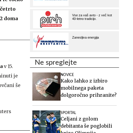
 četrto
:2 doma
Ne spreglejte
a
v 15.
inuti je
NOVICE
Kako lahko z izbiro
ovčani še
mobilnega paketa
dolgoročno prihranite?
SPORTAL
Celjani z golom
debitanta še poglobili
krizo Olimpije