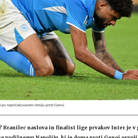
i) po nepričakovanem remiju proti Genoi.
? Branilec naslova in finalist lige prvakov Inter je v
se vodilnemu Napoliju, ki je doma proti Genoi osvoji