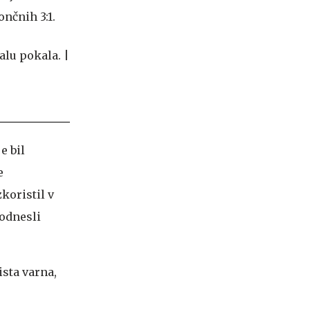
nčnih 3:1.
je bil
e
zkoristil v
 odnesli
ista varna,