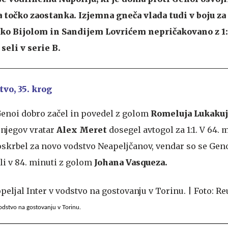
 na točko zaostanka. Izjemna gneča vlada tudi v boju za
Jako Bijolom in Sandijem Lovrićem nepričakovano z 1
seli v serie B.
tvo, 35. krog
Genoi dobro začel in povedel z golom
Romeluja Lukakuj
. njegov vratar
Alex Meret
dosegel avtogol za 1:1. V 64. m
skrbel za novo vodstvo Neapeljčanov, vendar so se Gen
ili v 84. minuti z golom
Johana Vasqueza.
vodstvo na gostovanju v Torinu.