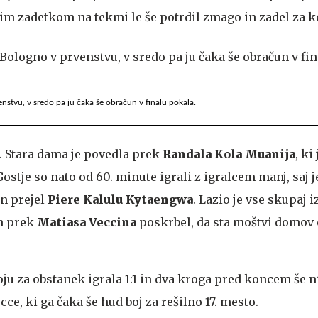
m zadetkom na tekmi le še potrdil zmago in zadel za ko
prvenstvu, v sredo pa ju čaka še obračun v finalu pokala.
s. Stara dama je povedla prek
Randala Kola Muanija
, ki 
Gostje so nato od 60. minute igrali z igralcem manj, saj j
n prejel
Piere Kalulu Kytaengwa
. Lazio je vse skupaj i
n prek
Matiasa Veccina
poskrbel, da sta moštvi domov
oju za obstanek igrala 1:1 in dva kroga pred koncem še n
ce, ki ga čaka še hud boj za rešilno 17. mesto.