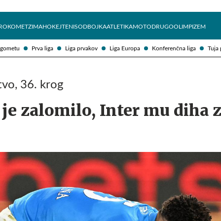
Želite prejemati e-novice?
Uživajmo pametno
ROKOMET
ZIMA
HOKEJ
TENIS
ODBOJKA
ATLETIKA
MOTO
DRUGO
OLIMPIZEM
ogometu
Prva liga
Liga prvakov
Liga Europa
Konferenčna liga
Tuja 
tvo, 36. krog
 je zalomilo, Inter mu diha 