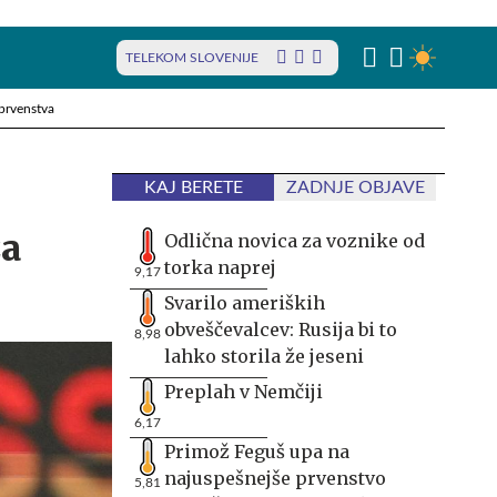
TELEKOM SLOVENIJE
prvenstva
KAJ BERETE
ZADNJE OBJAVE
za
Odlična novica za voznike od
torka naprej
9,17
Svarilo ameriških
obveščevalcev: Rusija bi to
8,98
lahko storila že jeseni
Preplah v Nemčiji
6,17
Primož Feguš upa na
najuspešnejše prvenstvo
5,81