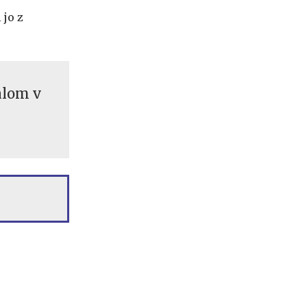
 jo z
alom v