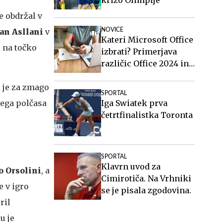
e obdržal v
jan Asllani
v
NOVICE
Kateri Microsoft Office
e na točko
izbrati? Primerjava
različic Office 2024 in
Office 2021.
i je za zmago
SPORTAL
gega polčasa
Iga Swiatek prva
četrtfinalistka Toronta
SPORTAL
Klavrn uvod za
o Orsolini
, a
Cimirotiča. Na Vrhniki
je v igro
se je pisala zgodovina.
ril
u je