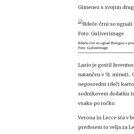
Gimenez s svojim drugi
​​​​​​​Rdeče-črni so ugnali Bologno v 
Foto: Guliverimage
Lazio je gostil Juventu
natančen v 51. minuti.. 
neposredni rdeči karto
sodnikovem dodatku i
vsako po točko.
Verona in Lecce sta v b
predvsem to velja za Lec