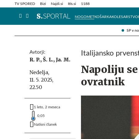
Info in obvestila
Tehnik
TV SPORED
Bizi
Najdi.si
Itis.si
1188
NOGOMET
KOŠARKA
KOLESARSTVO
SP v n
Avtorji:
Italijansko prvens
R. P.,
Š. L.,
Ja. M.
Napoliju se
Nedelja,
ovratnik
11. 5. 2025,
22.50
1 leto, 2 meseca
0,05
Natisni članek