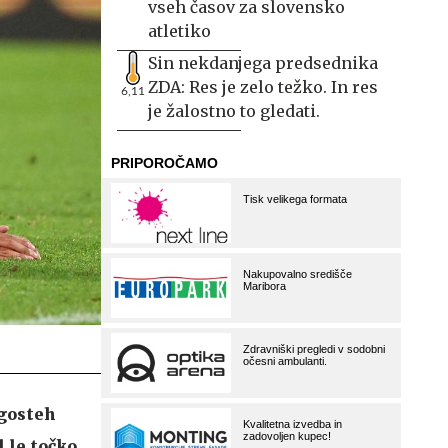
vseh časov za slovensko
atletiko
Sin nekdanjega predsednika
ZDA: Res je zelo težko. In res
6,11
je žalostno to gledati.
 gosteh
l le točko