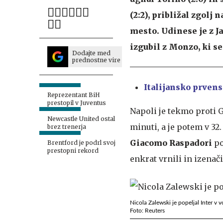
(2:2), približal zgolj
mesto. Udinese je z 
izgubil z Monzo, ki se 
Dodajte med
prednostne vire
Italijansko prvens
Reprezentant BiH
prestopil v Juventus
Napoli je tekmo proti 
Newcastle United ostal
minuti, a je potem v 32
brez trenerja
Giacomo Raspadori
po
Brentford je podrl svoj
prestopni rekord
enkrat vrnili in izenač
Nicola Zalewski je popeljal Inter v 
Foto: Reuters