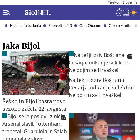
Telekom Slovenije
Naj planinska koča
Energetika 2.0
Ona-On.com
Gremo v hribe
Jaka Bijol
Najtežji izziv Boštjana
Cesarja, odkar je selektor:
Ne bojim se Hrvaške!
Šeško in Bijol bosta novo
sezono začela 22. avgusta