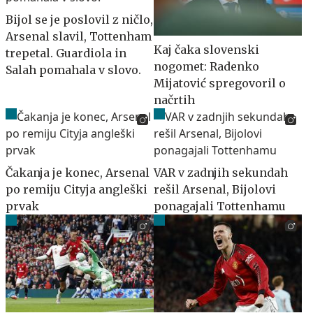
Bijol se je poslovil z ničlo,
Arsenal slavil, Tottenham
Kaj čaka slovenski
trepetal. Guardiola in
nogomet: Radenko
Salah pomahala v slovo.
Mijatović spregovoril o
načrtih
Čakanja je konec, Arsenal
VAR v zadnjih sekundah
po remiju Cityja angleški
rešil Arsenal, Bijolovi
prvak
ponagajali Tottenhamu