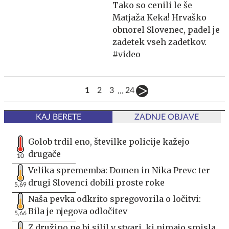
Tako so cenili le še
Matjaža Keka! Hrvaško
obnorel Slovenec, padel je
zadetek vseh zadetkov.
#video
...
1
2
3
24
KAJ BERETE
ZADNJE OBJAVE
Golob trdil eno, številke policije kažejo
drugače
10
Velika sprememba: Domen in Nika Prevc ter
drugi Slovenci dobili proste roke
5,69
Naša pevka odkrito spregovorila o ločitvi:
Bila je njegova odločitev
5,66
Z družino ne bi silil v stvari, ki nimajo smisla