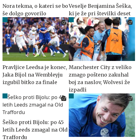
Nora tekma, o kateri se bo
Veselje Benjamina Šeška,
še dolgo govorilo
ki je že pri številki deset
Pravljice Leedsa je konec,
Manchester City z veliko
Jaka Bijol na Wembleyju
zmago pošteno zakuhal
izgubil bitko za finale
boj za naslov, Wolvesi že
izpadli
Šeško proti Bijolu: po 45
letih Leeds zmagal na Old
Traffordu