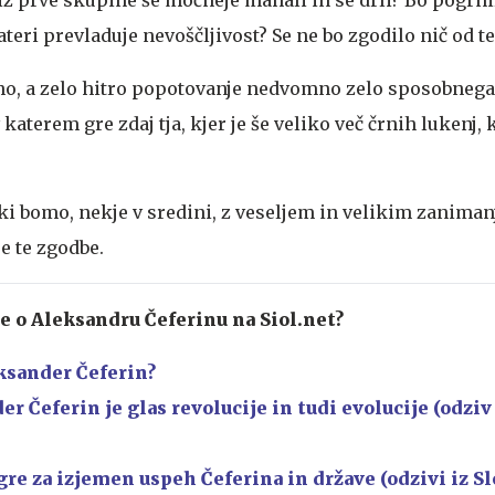
ateri prevladuje nevoščljivost? Se ne bo zgodilo nič od t
iho, a zelo hitro popotovanje nedvomno zelo sposobneg
terem gre zdaj tja, kjer je še veliko več črnih lukenj, ko
 ki bomo, nekje v sredini, z veseljem in velikim zanima
e te zgodbe.
te o Aleksandru Čeferinu na Siol.net?
ksander Čeferin?
er Čeferin je glas revolucije in tudi evolucije (odziv
gre za izjemen uspeh Čeferina in države (odzivi iz Sl