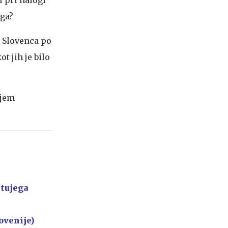
ega?
a Slovenca po
t jih je bilo
njem
 tujega
ovenije)