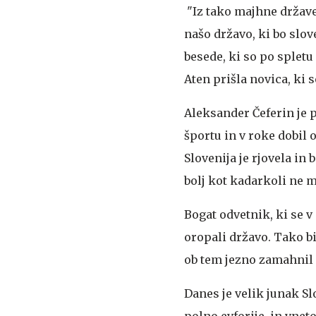
"Iz tako majhne države,
našo državo, ki bo slo
besede, ki so po spletu
Aten prišla novica, ki s
Aleksander Čeferin je 
športu in v roke dobil o
Slovenija je rjovela in 
bolj kot kadarkoli ne m
Bogat odvetnik, ki se v
oropali državo. Tako b
ob tem jezno zamahnil z
Danes je velik junak Sl
polno evforije, in vnet