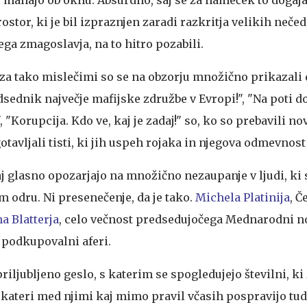
rostor, ki je bil izpraznjen zaradi razkritja velikih nečed
kega zmagoslavja, na to hitro pozabili.
 za tako mislečimi so se na obzorju množično prikazali 
dsednik največje mafijske združbe v Evropi!", "Na poti do 
"Korupcija. Kdo ve, kaj je zadaj!" so, ko so prebavili novi
otavljali tisti, ki jih uspeh rojaka in njegova odmevnost
aj glasno opozarjajo na množično nezaupanje v ljudi, ki
odru. Ni presenečenje, da je tako.
Michela Platinija
, Č
a Blatterja
, celo večnost predsedujočega Mednarodni 
li podkupovalni aferi.
riljubljeno geslo, s katerim se spogledujejo številni, ki 
nekateri med njimi kaj mimo pravil včasih pospravijo tud