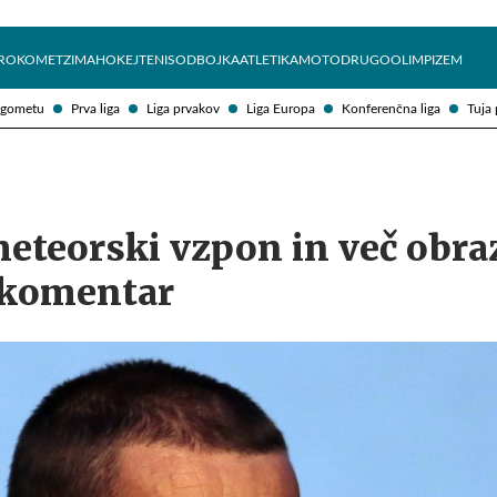
Želite prejemati e-novice?
Uživajmo pametno
ROKOMET
ZIMA
HOKEJ
TENIS
ODBOJKA
ATLETIKA
MOTO
DRUGO
OLIMPIZEM
ogometu
Prva liga
Liga prvakov
Liga Europa
Konferenčna liga
Tuja 
meteorski vzpon in več obra
#komentar