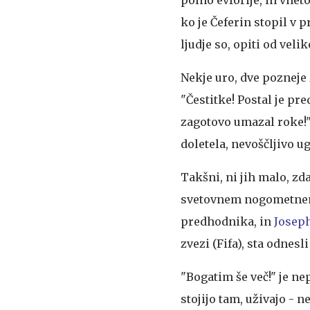
ko je Čeferin stopil v p
ljudje so, opiti od veli
Nekje uro, dve pozneje
"Čestitke! Postal je pre
zagotovo umazal roke!", 
doletela, nevoščljivo ug
Takšni, ni jih malo, zd
svetovnem nogometnem 
predhodnika, in
Joseph
zvezi (Fifa), sta odnes
"Bogatim še več!" je nep
stojijo tam, uživajo - 