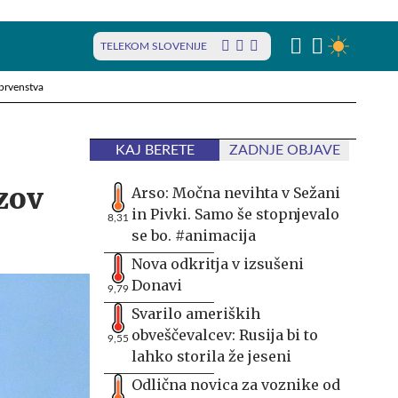
TELEKOM SLOVENIJE
prvenstva
KAJ BERETE
ZADNJE OBJAVE
zov
Arso: Močna nevihta v Sežani
in Pivki. Samo še stopnjevalo
8,31
se bo. #animacija
Nova odkritja v izsušeni
Donavi
9,79
Svarilo ameriških
obveščevalcev: Rusija bi to
9,55
lahko storila že jeseni
Odlična novica za voznike od