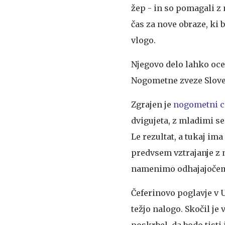
žep - in so pomagali z 
čas za nove obraze, ki 
vlogo.
Njegovo delo lahko ocenj
Nogometne zveze Sloveni
Zgrajen je
nogometni c
dvigujeta, z mladimi s
Le rezultat, a tukaj im
predvsem vztrajanje z n
namenimo odhajajočem
Čeferinovo poglavje v U
težjo nalogo. Skočil je
poskrbel, da bodo tisti