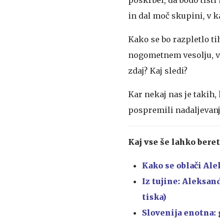
in dal moč skupini, v k
Kako se bo razpletlo t
nogometnem vesolju, v ka
zdaj? Kaj sledi?
Kar nekaj nas je takih,
pospremili nadaljevanj
Kaj vse še lahko bere
Kako se oblači Ale
Iz tujine: Aleksand
tiska)
Slovenija enotna: 