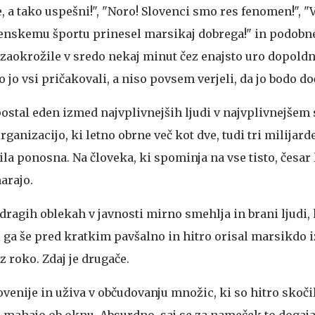
 a tako uspešni!", "Noro! Slovenci smo res fenomen!", "
venskemu športu prinesel marsikaj dobrega!" in podobne
 zaokrožile v sredo nekaj minut čez enajsto uro dopoldne
o jo vsi pričakovali, a niso povsem verjeli, da jo bodo do
postal eden izmed najvplivnejših ljudi v najvplivnejše
rganizacijo, ki letno obrne več kot dve, tudi tri milijard
bila ponosna. Na človeka, ki spominja na vse tisto, česar
arajo.
 dragih oblekah v javnosti mirno smehlja in brani ljudi, k
i ga še pred kratkim pavšalno in hitro orisal marsikdo 
 roko. Zdaj je drugače.
ovenije in uživa v občudovanju množic, ki so hitro skočil
o mahajo ob oknu. Absurdno, saj se za nameček to dogaja