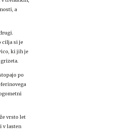
nosti, a
drugi.
cilja si je
co, ki jih je
 grizeta.
 stopajo po
eferinovega
nogometni
že vrsto let
i v lasten