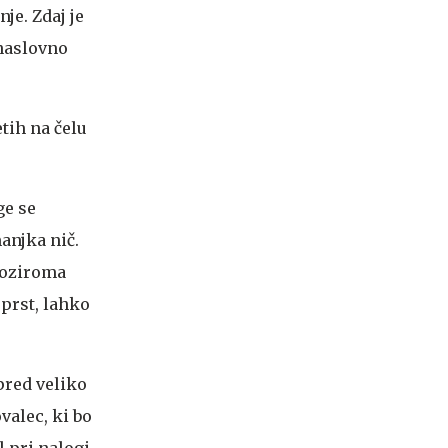
je. Zdaj je
 naslovno
etih na čelu
ge se
anjka nič.
 oziroma
 prst, lahko
pred veliko
valec, ki bo
l pri nalogi