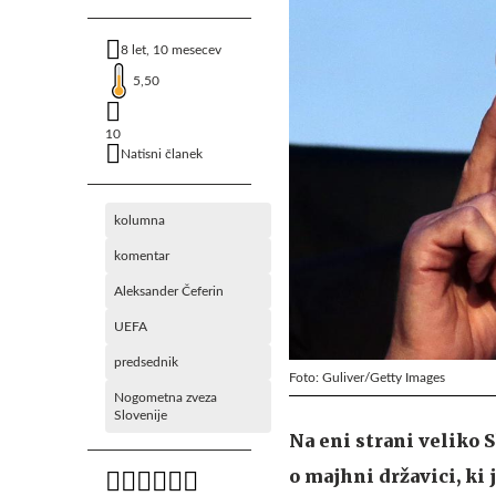
8 let, 10 mesecev
5,50
10
Natisni članek
kolumna
komentar
Aleksander Čeferin
UEFA
predsednik
Foto: Guliver/Getty Images
Nogometna zveza
Slovenije
Na eni strani veliko S
o majhni državici, ki 