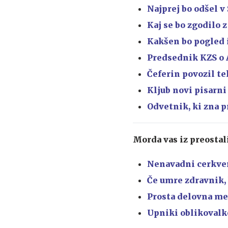
Najprej bo odšel v
Kaj se bo zgodilo 
Kakšen bo pogled 
Predsednik KZS o 
Čeferin povozil te
Kljub novi pisarni
Odvetnik, ki zna p
Morda vas iz preostal
Nenavadni cerkven
Če umre zdravnik, 
Prosta delovna mes
Upniki oblikovalk