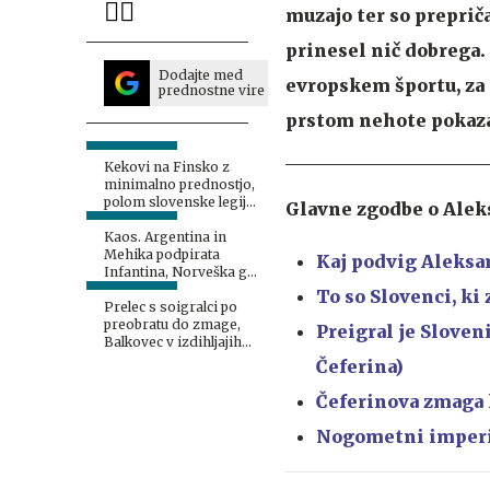
muzajo ter so prepriča
prinesel nič dobrega.
Dodajte med
evropskem športu, za
prednostne vire
prstom nehote pokazal
Kekovi na Finsko z
minimalno prednostjo,
polom slovenske legije
Glavne zgodbe o Aleks
pri Twenteju
Kaos. Argentina in
Mehika podpirata
Kaj podvig Aleksan
Infantina, Norveška ga
poziva k odstopu.
To so Slovenci, ki 
Prelec s soigralci po
preobratu do zmage,
Preigral je Sloven
Balkovec v izdihljajih
do remija
Čeferina)
Čeferinova zmaga k
Nogometni imperij