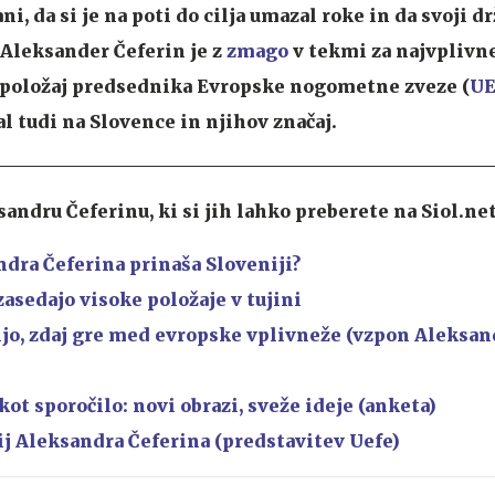
ni, da si je na poti do cilja umazal roke in da svoji d
 Aleksander Čeferin je z
zmago
v tekmi za najvplivn
 položaj predsednika Evropske nogometne zveze (
UE
 tudi na Slovence in njihov značaj.
andru Čeferinu, ki si jih lahko preberete na Siol.net
dra Čeferina prinaša Sloveniji?
zasedajo visoke položaje v tujini
ijo, zdaj gre med evropske vplivneže (vzpon Aleksan
ot sporočilo: novi obrazi, sveže ideje (anketa)​
 Aleksandra Čeferina (predstavitev Uefe)