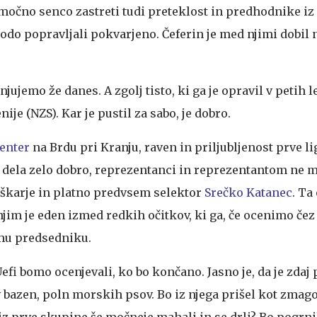
močno senco zastreti tudi preteklost in predhodnike iz n
bodo popravljali pokvarjeno. Čeferin je med njimi dobil
ujemo že danes. A zgolj tisto, ki ga je opravil v petih l
je (NZS). Kar je pustil za sabo, je dobro.
enter
na Brdu pri Kranju, raven in priljubljenost prve li
e dela zelo dobro, reprezentanci in reprezentantom ne m
a škarje in platno predvsem selektor
Srečko Katanec
. Ta
jim je eden izmed redkih očitkov, ki ga, če ocenimo čez
u predsedniku.
efi bomo ocenjevali, ko bo končano. Jasno je, da je zdaj 
 v bazen, poln morskih psov. Bo iz njega prišel kot zmago
 iz prve skupine še močneje mahali in se drli? Bo pogrni