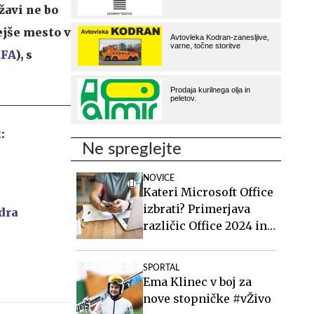
ržavi ne bo
ejše mesto v
FA
), s
:
Ne spreglejte
NOVICE
Kateri Microsoft Office
izbrati? Primerjava
dra
različic Office 2024 in
Office 2021.
SPORTAL
Ema Klinec v boj za
nove stopničke #vŽivo