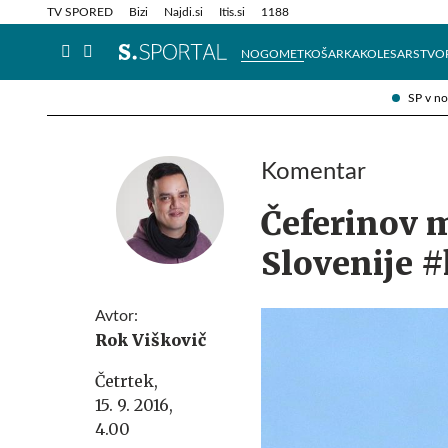
Info in obvestila
Tehnik
TV SPORED
Bizi
Najdi.si
Itis.si
1188
NOGOMET
KOŠARKA
KOLESARSTVO
SP v n
Komentar
Čeferinov 
Slovenije 
Avtor:
Rok Viškovič
Četrtek,
15. 9. 2016,
4.00