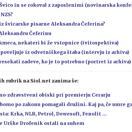
 Švico in se rokoval z zaposlenimi (novinarska konfe
z NZS?
iz švicarske pisarne Aleksandra Čeferina?
Aleksandru Čeferinu
kmeca, nekateri bi že vstopnice (tvitospektiva)
 poveljuje iz odvetniškega štaba (intervju iz arhiva)
resekati zadeve, ko je to potrebno (portret iz arhiva)
ih rubrik na Siol.net zanima še:
o-zdravstveni obiski pri premierju Cerarju
bomo po zakonu pomagali družini. Kaj pa, če umre ga
ta: Krka, NLB, Petrol, Dewesoft, Fenolit …
e Urške Drofenik ostali na suhem