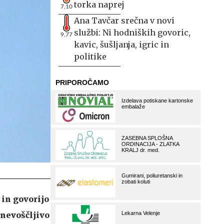
torka naprej
7,10
Ana Tavčar srečna v novi
službi: Ni hodniških govoric,
9,77
kavic, šušljanja, igric in
politike
 in govorijo
 nevoščljivo