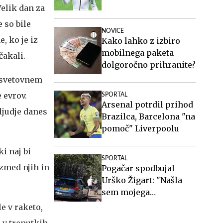
Velik dan za
 so bile
NOVICE
, ko je iz
Kako lahko z izbiro
mobilnega paketa
čakali.
dolgoročno prihranite?
m svetovnem
e evrov.
SPORTAL
Arsenal potrdil prihod
 ljudje danes
Brazilca, Barcelona "na
pomoč" Liverpoolu
i naj bi
SPORTAL
izmed njih in
Pogačar spodbujal
Urško Žigart: "Našla
sem mojega
najljubšega turista"
e v raketo,
 v trenutkih,