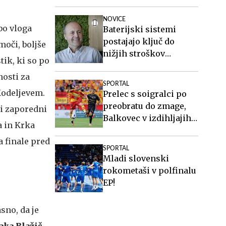
pri Twenteju
NOVICE
bo vloga
Baterijski sistemi
postajajo ključ do
moči, boljše
nižjih stroškov
tik, ki so po
elektrike v podjetjih
nosti za
SPORTAL
Kodeljevem.
Prelec s soigralci po
preobratu do zmage,
ni zaporedni
Balkovec v izdihljajih
a in Krka
do remija
a finale pred
SPORTAL
Mladi slovenski
rokometaši v polfinalu
EP!
sno, da je
Jaka Blažič
,