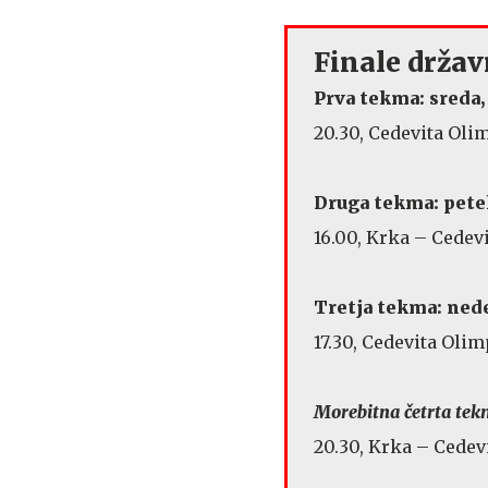
Finale drža
Prva tekma: sreda, 
20.30, Cedevita Oli
Druga tekma: petek,
16.00, Krka – Cedev
Tretja tekma: nedel
17.30, Cedevita Olim
Morebitna četrta tekma
20.30, Krka – Cedev