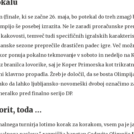
okalu
 (finale, ki se začne 26. maja, bo potekal do treh zmag) 
impijo še posebej izrazita. Ne le zaradi proračunske pre
kakovosti, temveč tudi specifičnih igralskih karakteris
anske sezone preprečile drastičen padec igre. Več mož
kor ponuja pokalno tekmovanje v soboto in nedeljo na 
z branilca lovorike, saj je Koper Primorska kot trikrat
 klavrno propadla. Žreb je določil, da se bosta Olimpij
, tako da lahko ljubljansko-novomeški dvoboj označimo z
eralko pred finalno serijo DP.
orit, toda …
nalnega turnirja lotimo korak za korakom, vsem pa je ja
pokalnega naslova," razmišlja kapetan Cedevite Olimpije