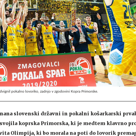
e dvignil pokalno lovoriko, zadnjo v zgodovini Kopra Primorske.
nana slovenski državni in pokalni košarkarski prva
osvojila koprska Primorska, ki je medtem klavrno pr
vita Olimpija, ki bo morala na poti do lovorik prema