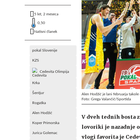
5 let, 2 meseca
0,50
Natisni članek
pokal Slovenije
KZS
Cedevita Olimpija
Krka
Šentjur
Alen Hodžić je lani februarja takol
Foto: Grega Valančič/Sportida
Rogaška
Alen Hodžić
V dveh tednih bosta z
Koper Primorska
lovoriki je nazadnje 
Jurica Golemac
vlogi favorita je Cede