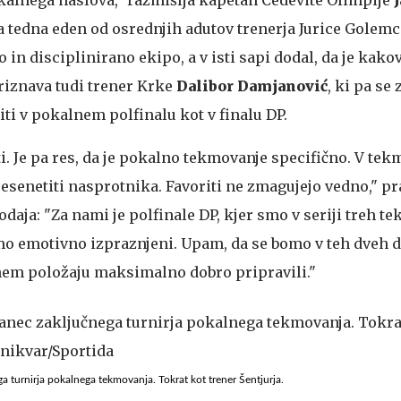
a tedna eden od osrednjih adutov trenerja Jurice Golemc
 in disciplinirano ekipo, a v isti sapi dodal, da je kako
priznava tudi trener Krke
Dalibor Damjanović
, ki pa se
ti v pokalnem polfinalu kot v finalu DP.
ti. Je pa res, da je pokalno tekmovanje specifično. V te
esenetiti nasprotnika. Favoriti ne zmagujejo vedno," pr
aja: "Za nami je polfinale DP, kjer smo v seriji treh te
smo emotivno izpraznjeni. Upam, da se bomo v teh dveh 
anem položaju maksimalno dobro pripravili."
ga turnirja pokalnega tekmovanja. Tokrat kot trener Šentjurja.