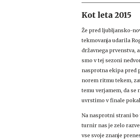
Kot leta 2015
Že pred ljubljansko-no
tekmovanja udarila Roga
državnega prvenstva, a 
smo v tej sezoni nedvo
nasprotna ekipa pred p
norem ritmu tekem, zat
temu verjamem, da se n
uvrstimo v finale poka
Na nasprotni strani bo 
turnir nas je zelo razv
vse svoje znanje prene