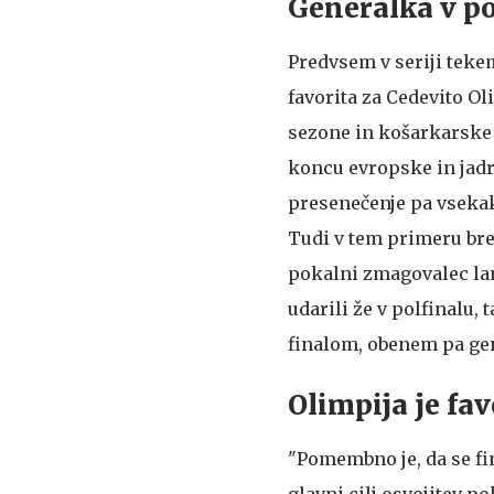
Generalka v p
Predvsem v seriji tekem
favorita za Cedevito Ol
sezone in košarkarske 
koncu evropske in jadr
presenečenje pa vseka
Tudi v tem primeru bre
pokalni zmagovalec lani
udarili že v polfinalu
finalom, obenem pa gen
Olimpija je fav
"Pomembno je, da se fi
glavni cilj osvojitev 