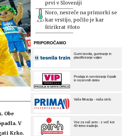
prvi v Sloveniji
Noro, nesreče na primorki se
kar vrstijo, počilo je kar
4,47
štirikrat #foto
k. Obe
opadla. V
gati Krko.