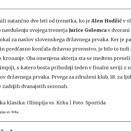
li natančno dve leti od trenutka, ko je
Alen Hodžić
v v
 navdušenju svojega trenerja
Jurice Golemca
v dvorani
pokal za naslov slovenskega državnega prvaka. Ker je 
 in predčasno končala državno prvenstvo, je bilo to tudi
kronanje. Oba omenjena akterja sta se medtem preseli
limpiji, s katero bosta prihodnji teden v finalni seriji 
ov državnega prvaka. Prvega za združeni klub, 18. za lj
 v zadnjih dvanajstih sezonah.
pija vs. Krka