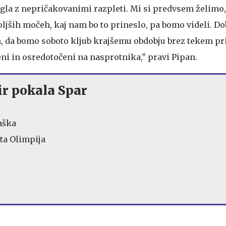
egla z nepričakovanimi razpleti. Mi si predvsem želimo,
oljših močeh, kaj nam bo to prineslo, pa bomo videli. D
 da bomo soboto kljub krajšemu obdobju brez tekem pr
i in osredotočeni na nasprotnika," pravi Pipan.
ir pokala Spar
aška
ita Olimpija