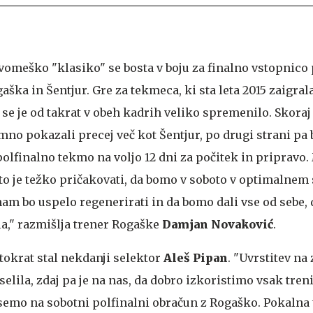
vomeško "klasiko" se bosta v boju za finalno vstopnico
ška in Šentjur. Gre za tekmeca, ki sta leta 2015 zaigrala
se je od takrat v obeh kadrih veliko spremenilo. Skoraj
mno pokazali precej več kot Šentjur, po drugi strani pa 
olfinalno tekmo na voljo 12 dni za počitek in pripravo.
o je težko pričakovati, da bomo v soboto v optimalnem s
am bo uspelo regenerirati in da bomo dali vse od sebe, 
la," razmišlja trener Rogaške
Damjan Novaković
.
tokrat stal nekdanji selektor
Aleš Pipan
. "Uvrstitev na
eselila, zdaj pa je na nas, da dobro izkoristimo vsak tren
semo na sobotni polfinalni obračun z Rogaško. Pokalna