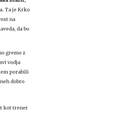
a. Ta je Krko
vost na
 zaveda, da bo
kmo gremo z
avi vodja
kem porabili
dneh dobro