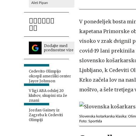
Aleš Pipan
V ponedeljek bosta mini
kapetana Primorske ob
visoko v zrak dvignil 
Dodajte med
covid-19 lani prekinila
prednostne vire
slovensko košarkarsko 
Ljubljano, k Cedeviti O
Cedevito Olimpijo
okrepil ameriški center
Krko začela lov na nasl
Jayce Johnson
moštvo, a šele tretjega
V ligi ABA odslej 20
klubov, skupini sta že
znani
Jordan Gainey iz
Zagreba k Cedeviti
Slovenska košarkarska klasika: Olim
Olimpiji
Foto: Sportida