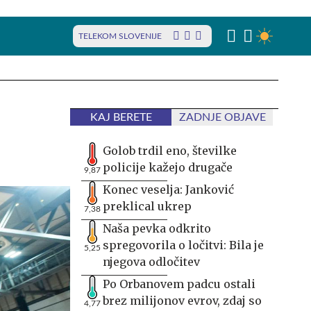
TELEKOM SLOVENIJE
KAJ BERETE
ZADNJE OBJAVE
Golob trdil eno, številke
policije kažejo drugače
9,87
Konec veselja: Janković
preklical ukrep
7,38
Naša pevka odkrito
spregovorila o ločitvi: Bila je
5,25
njegova odločitev
Po Orbanovem padcu ostali
brez milijonov evrov, zdaj so
4,77