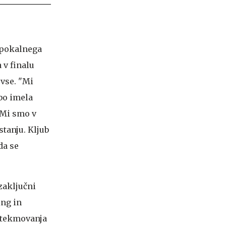
 pokalnega
 v finalu
 vse. "Mi
bo imela
 Mi smo v
tanju. Kljub
da se
 zaključni
ing in
 tekmovanja