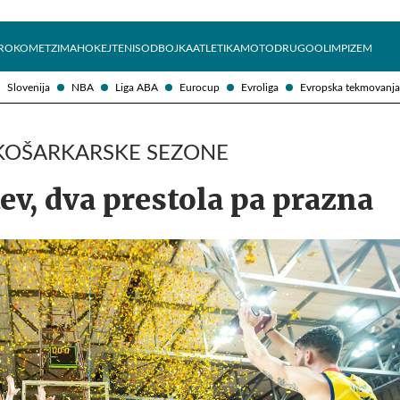
Želite prejemati e-novice?
Uživajmo pametno
ROKOMET
ZIMA
HOKEJ
TENIS
ODBOJKA
ATLETIKA
MOTO
DRUGO
OLIMPIZEM
Slovenija
NBA
Liga ABA
Eurocup
Evroliga
Evropska tekmovanja
KOŠARKARSKE SEZONE
tev, dva prestola pa prazna