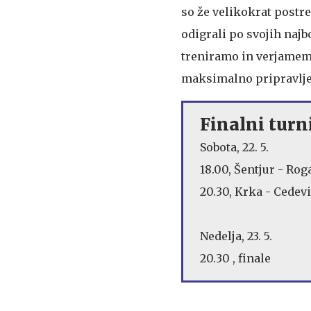
so že velikokrat postr
odigrali po svojih najb
treniramo in verjamem,
maksimalno pripravljen
Finalni turn
Sobota, 22. 5.
18.00, Šentjur - Rog
20.30, Krka - Cedev
Nedelja, 23. 5.
20.30 , finale