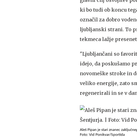
ki bo tudi ob koncu teg
označil za dobro vodeno
ljubljanski strani. To 
tekmeca lažje preseneti
"Ljubljančani so favori
idejo, da poskušamo pr
novomeške stroke in dod
veliko energije, zato 
regenerirali in se v d
Aleš Pipan je stari znanec zaključne
Foto: Vid Ponikvar/Sportida