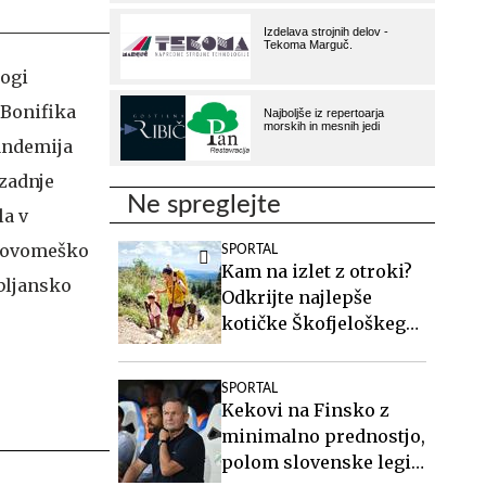
logi
 Bonifika
pandemija
 zadnje
Ne spreglejte
la v
z novomeško
SPORTAL
Kam na izlet z otroki?
ubljansko
Odkrijte najlepše
kotičke Škofjeloškega
hribovja.
SPORTAL
Kekovi na Finsko z
minimalno prednostjo,
polom slovenske legije