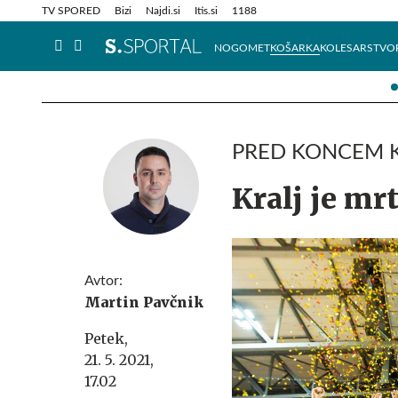
Info in obvestila
Tehnik
TV SPORED
Bizi
Najdi.si
Itis.si
1188
NOGOMET
KOŠARKA
KOLESARSTVO
PRED KONCEM 
Kralj je mr
Avtor:
Martin Pavčnik
Petek,
21. 5. 2021,
17.02