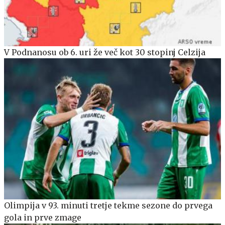
V Podnanosu ob 6. uri že več kot 30 stopinj Celzija
Olimpija v 93. minuti tretje tekme sezone do prvega
gola in prve zmage