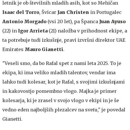
letnik je ob številnih mladih asih, kot so Mehičan
Isaac del Torro
, Švicar
Jan Christen
in Portugalec
Antonio Morgado
(vsi 20 let), pa Španca
Juan Ayuso
(22) in
Igor Arrieta
(21) naložba v prihodnost ekipe, a
ta potrebuje tudi izkušnje, pravi izvršni direktor UAE
Emirates
Mauro Gianetti
.
"Veseli smo, da bo Rafal spet z nami leta 2025. To je
ekipa, ki ima veliko mladih talentov, vendar ima
lahko tudi kolesar, kot je Rafal, s svojimi izkušnjami
in kakovostjo pomembno vlogo. Majka je primer
kolesarja, ki je zrasel v svojo vlogo v ekipi in je še
vedno eden najboljših plezalcev na svetu," je povedal
Gianetti.