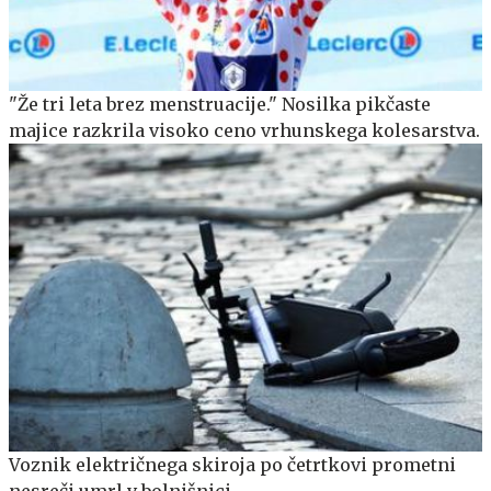
"Že tri leta brez menstruacije." Nosilka pikčaste
majice razkrila visoko ceno vrhunskega kolesarstva.
Voznik električnega skiroja po četrtkovi prometni
nesreči umrl v bolnišnici