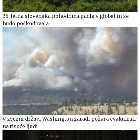
26-letna slovenska pohodnica padla v globel in se
hudo poškodovala
V zvezni državi Washington zaradi požara evakuirali
na tisoče ljudi