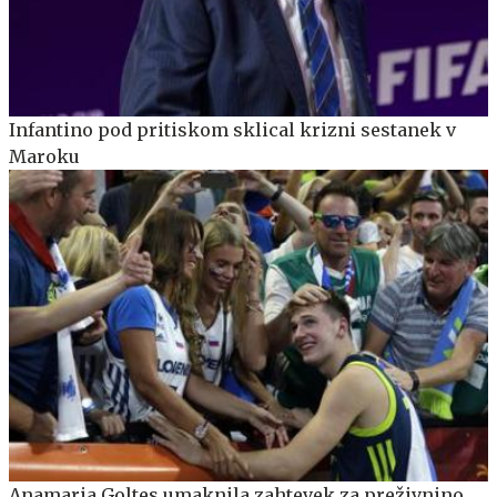
Infantino pod pritiskom sklical krizni sestanek v
Maroku
Anamaria Goltes umaknila zahtevek za preživnino