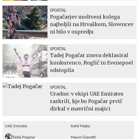
SPORTAL
Pogačarjev moštveni kolega
najboljši na Hrvaškem, Slovencev
ni bilo v ospredju
SPORTAL
Tadej Pogačar znova deklasiral
konkurenco, Roglič in Evenepoel
odstopila
SPORTAL
Uradno: v ekipi UAE Emirates
razkrili, kje bo Pogačar prvič
dirkal v mavrični majici
UAE Emirates
Rafal Majka
Tadej Pogačar
Mauro Gianetti