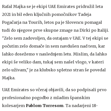
Rafal Majka se je ekipi UAE Emirates pridružil leta
2021 in bil eden ključnih pomočnikov Tadeja
Pogačarja na Tourih, letos pa je Slovencu pomagal
tudi do njegove prve skupne zmage na Dirki po Italiji.
"Zelo sem zadovoljen, da ostajam v UAE. V tej ekipi se
počutim zelo domače in sem navdušen nad tem, kar
lahko dosežemo v naslednjem letu. Mislim, da lahko
ekipi še veliko dam, tukaj sem našel vlogo, v kateri
zelo uživam," je za klubsko spletno stran še povedal
Majka.
UAE Emirates so včeraj objavili, da so podpisali prvo
profesionalno pogodbo z mladim španskim
kolesarjem
Pablom Torresom
. Ta nadarjeni 18-