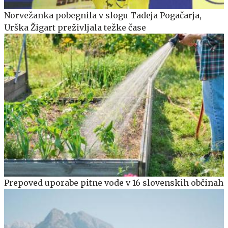
Norvežanka pobegnila v slogu Tadeja Pogačarja,
Urška Žigart preživljala težke čase
Prepoved uporabe pitne vode v 16 slovenskih občinah