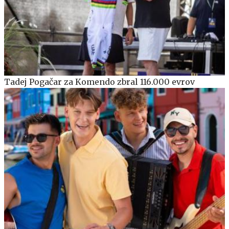
Tadej Pogačar za Komendo zbral 116.000 evrov