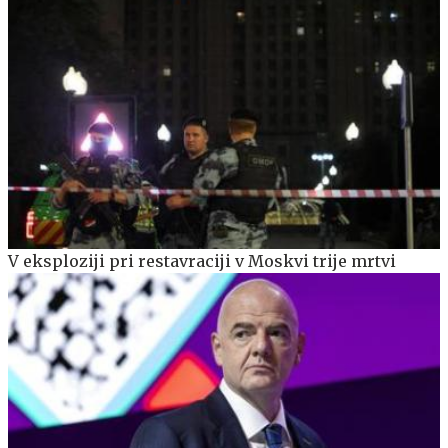
V eksploziji pri restavraciji v Moskvi trije mrtvi