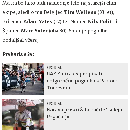
Majka bo tako tudi naslednje leto najstarejši član
ekipe, sledijo mu Belgijec
Tim Wellens
(33 let),
Britanec
Adam Yates
(32) ter Nemec
Nils Politt
in
Španec
Marc Soler
(oba 30). Soler je pogodbo
podaljšal včeraj.
Preberite še:
SPORTAL
UAE Emirates podpisali
dolgoročno pogodbo s Pablom
Torresom
SPORTAL
Narava prekrižala načrte Tadeju
Pogačarju