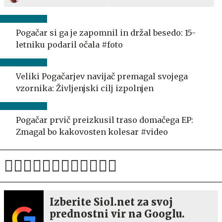
Pogačar si ga je zapomnil in držal besedo: 15-
letniku podaril očala #foto
Veliki Pogačarjev navijač premagal svojega
vzornika: Življenjski cilj izpolnjen
Pogačar prvič preizkusil traso domačega EP:
Zmagal bo kakovosten kolesar #video
Izberite Siol.net za svoj
prednostni vir na Googlu.