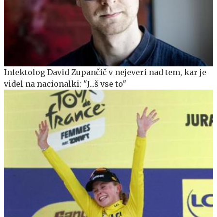
Infektolog David Zupančič v nejeveri nad tem, kar je
videl na nacionalki: "J...š vse to"