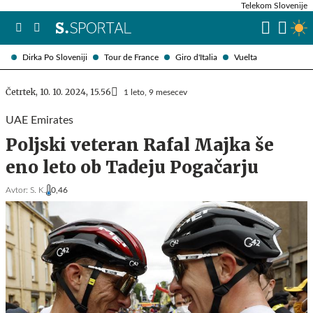
Telekom Slovenije
Dirka Po Sloveniji
Tour de France
Giro d'Italia
Vuelta
Četrtek, 10. 10. 2024, 15.56
1 leto, 9 mesecev
UAE Emirates
Poljski veteran Rafal Majka še
eno leto ob Tadeju Pogačarju
Avtor:
S. K.
0,46