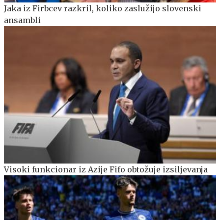
Jaka iz Firbcev razkril, koliko zaslužijo slovenski
ansambli
Visoki funkcionar iz Azije Fifo obtožuje izsiljevanja