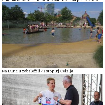
Na Dunaju zabeležili 41 stopinj Celzija