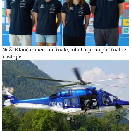
Neža Klančar meri na finale, mladi upi na polfinalne
nastope