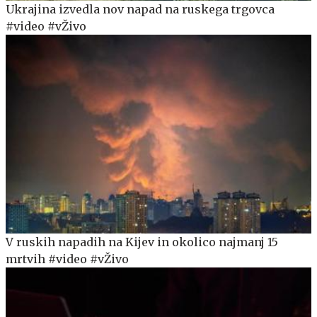
Ukrajina izvedla nov napad na ruskega trgovca
#video #vŽivo
V ruskih napadih na Kijev in okolico najmanj 15
mrtvih #video #vŽivo