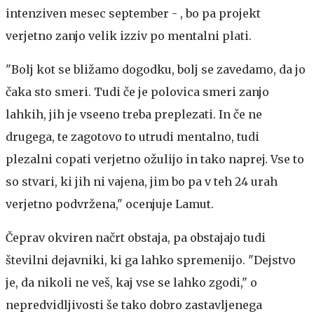
intenziven mesec september - , bo pa projekt
verjetno zanjo velik izziv po mentalni plati.
"Bolj kot se bližamo dogodku, bolj se zavedamo, da jo
čaka sto smeri. Tudi če je polovica smeri zanjo
lahkih, jih je vseeno treba preplezati. In če ne
drugega, te zagotovo to utrudi mentalno, tudi
plezalni copati verjetno ožulijo in tako naprej. Vse to
so stvari, ki jih ni vajena, jim bo pa v teh 24 urah
verjetno podvržena," ocenjuje Lamut.
Čeprav okviren načrt obstaja, pa obstajajo tudi
številni dejavniki, ki ga lahko spremenijo. "Dejstvo
je, da nikoli ne veš, kaj vse se lahko zgodi," o
nepredvidljivosti še tako dobro zastavljenega