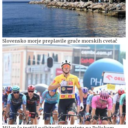
Slovensko morje preplavile gruče morskih cvetač
Milan še tretjič najhitrejši v sprintu na Poljskem