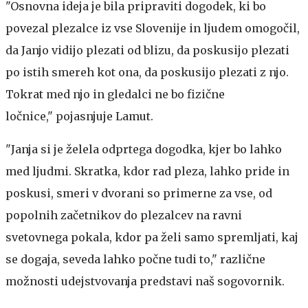
"Osnovna ideja je bila pripraviti dogodek, ki bo
povezal plezalce iz vse Slovenije in ljudem omogočil,
da Janjo vidijo plezati od blizu, da poskusijo plezati
po istih smereh kot ona, da poskusijo plezati z njo.
Tokrat med njo in gledalci ne bo fizične
ločnice," pojasnjuje Lamut.
"Janja si je želela odprtega dogodka, kjer bo lahko
med ljudmi. Skratka, kdor rad pleza, lahko pride in
poskusi, smeri v dvorani so primerne za vse, od
popolnih začetnikov do plezalcev na ravni
svetovnega pokala, kdor pa želi samo spremljati, kaj
se dogaja, seveda lahko počne tudi to," različne
možnosti udejstvovanja predstavi naš sogovornik.