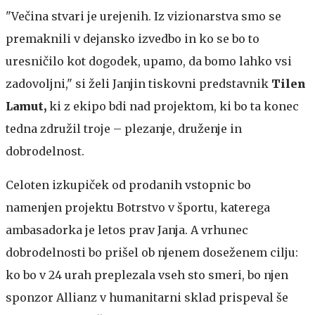
"Večina stvari je urejenih. Iz vizionarstva smo se
premaknili v dejansko izvedbo in ko se bo to
uresničilo kot dogodek, upamo, da bomo lahko vsi
zadovoljni," si želi Janjin tiskovni predstavnik
Tilen
Lamut,
ki z ekipo bdi nad projektom, ki bo ta konec
tedna združil troje – plezanje, druženje in
dobrodelnost.
Celoten izkupiček od prodanih vstopnic bo
namenjen projektu Botrstvo v športu, katerega
ambasadorka je letos prav Janja. A vrhunec
dobrodelnosti bo prišel ob njenem doseženem cilju:
ko bo v 24 urah preplezala vseh sto smeri, bo njen
sponzor Allianz v humanitarni sklad prispeval še