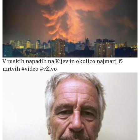
V ruskih napadih na Kijev in okolico najmanj 15
mrtvih #video #vŽivo