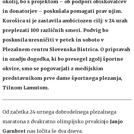
okolij, bo s projektom – ob podpori obiskovalcev
in donatorjev – poskušala pomagati prav njim.
Korošica si je zastavila ambiciozen cilj: v 24 urah
preplezati 100 različnih smeri. Podvig bo
poskusila uresničiti v petek in soboto v
Plezalnem centru Slovenska Bistrica. O pripravah
in ozadju dogodka, ki bo presegel zgolj športne
okvire, smo se pogovarjali z medijskim
predstavnikom prve dame športnega plezanja,
Tilnom Lamutom.
Od začetka 24-urnega dobrodelnega plezalnega
maratona z dvakratno olimpijsko prvakinjo
Janjo
Garnbret
nas ločita še dva dneva.