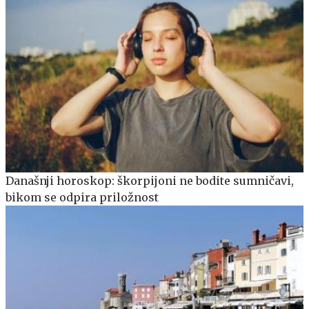
Današnji horoskop: škorpijoni ne bodite sumničavi,
bikom se odpira priložnost