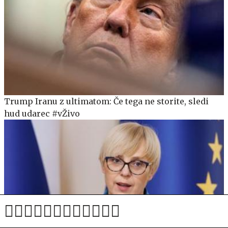
Trump Iranu z ultimatom: Če tega ne storite, sledi
hud udarec #vŽivo