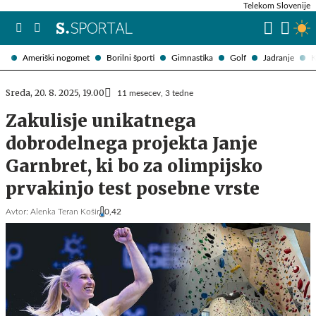
Telekom Slovenije
Ameriški nogomet
Borilni športi
Gimnastika
Golf
Jadranje
K
Sreda, 20. 8. 2025, 19.00
11 mesecev, 3 tedne
Zakulisje unikatnega
dobrodelnega projekta Janje
Garnbret, ki bo za olimpijsko
prvakinjo test posebne vrste
Avtor:
Alenka Teran Košir
0,42