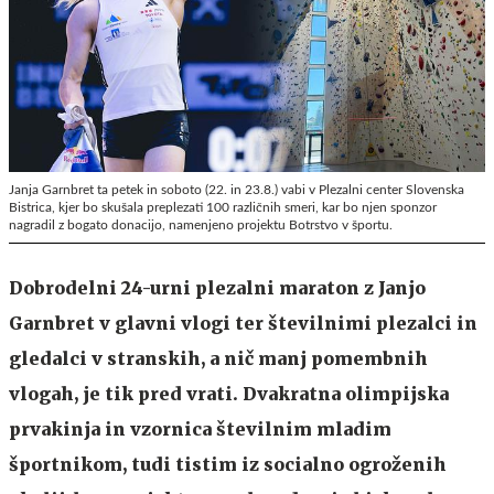
Janja Garnbret ta petek in soboto (22. in 23.8.) vabi v Plezalni center Slovenska
Bistrica, kjer bo skušala preplezati 100 različnih smeri, kar bo njen sponzor
nagradil z bogato donacijo, namenjeno projektu Botrstvo v športu.
Dobrodelni 24-urni plezalni maraton z Janjo
Garnbret v glavni vlogi ter številnimi plezalci in
gledalci v stranskih, a nič manj pomembnih
vlogah, je tik pred vrati. Dvakratna olimpijska
prvakinja in vzornica številnim mladim
športnikom, tudi tistim iz socialno ogroženih