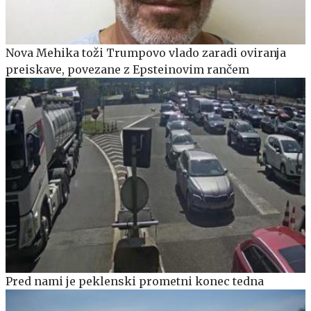
Nova Mehika toži Trumpovo vlado zaradi oviranja
preiskave, povezane z Epsteinovim rančem
Pred nami je peklenski prometni konec tedna