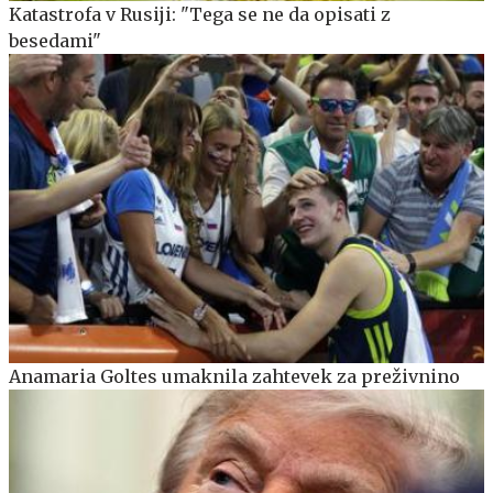
Katastrofa v Rusiji: "Tega se ne da opisati z
besedami"
Anamaria Goltes umaknila zahtevek za preživnino