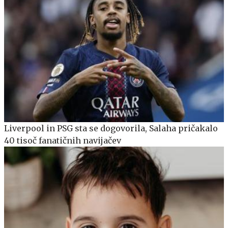
Liverpool in PSG sta se dogovorila, Salaha pričakalo
40 tisoč fanatičnih navijačev