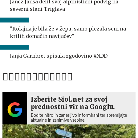
Janez Janša delil svoj alpinistični podvig na
severni steni Triglava
"Kolajna je bila že v žepu, samo plezala sem na
krilih domačih navijačev"
Janja Garnbret spisala zgodovino #NDD
Izberite Siol.net za svoj
prednostni vir na Googlu.
Bodite hitro in zanesljivo informirani ter spremljajte
aktualne in zanimive vsebine.