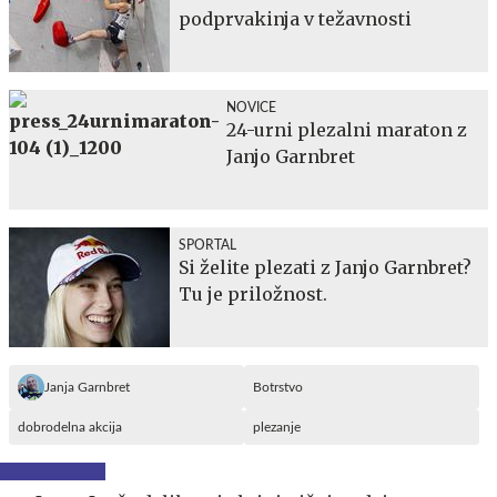
podprvakinja v težavnosti
NOVICE
24-urni plezalni maraton z
Janjo Garnbret
SPORTAL
Si želite plezati z Janjo Garnbret?
Tu je priložnost.
Janja Garnbret
Botrstvo
dobrodelna akcija
plezanje