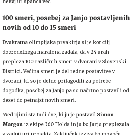
nekaj ur spanca več.
100 smeri, posebej za Janjo postavljenih
novih od 10 do 15 smeri
Dvakratna olimpijska prvakinja si je kot cilj
dobrodelnega maratona zadala, da v 24 urah
prepleza 100 različnih smeri v dvorani v Slovenski
Bistrici. Večina smeri je del redne postavitve v
dvorani, ki so jo delno prilagodili za potrebe
dogodka, posebej za Janjo pa so načrtno postavili od
deset do petnajst novih smeri.
Med njimi sta tudi dve, ki ju je postavil
Simon
Margon
iz ekipe 360 Holds in ju bo Janja preplezala
v zadnji uri projekta. Zaključek izziva bo mogoče