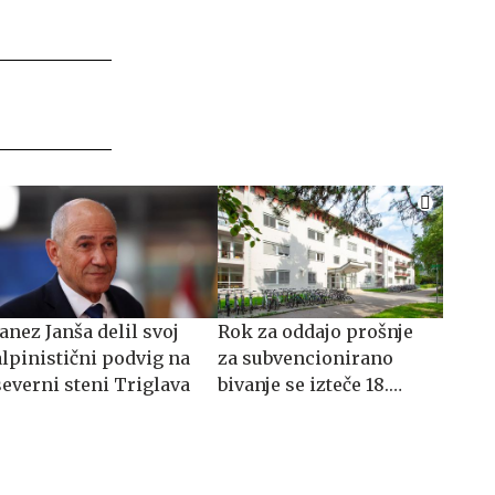
Janez Janša delil svoj
​​​​​​​Rok za oddajo prošnje
alpinistični podvig na
za subvencionirano
severni steni Triglava
bivanje se izteče 18.
avgusta 2026