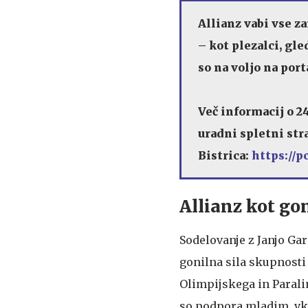
Allianz vabi vse 
– kot plezalci, gl
so na voljo na por
Več informacij o 2
uradni spletni str
Bistrica:
https://pc
Allianz kot go
Sodelovanje z Janjo Ga
gonilna sila skupnosti
Olimpijskega in Parali
so podpora mladim, vkl