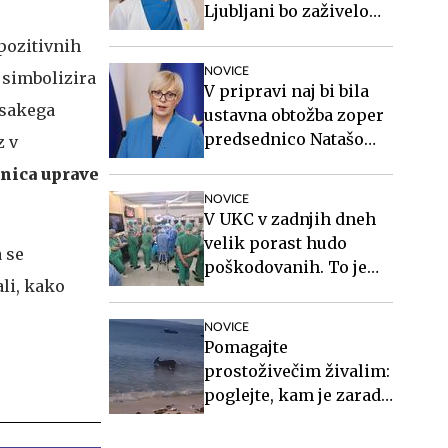
Ljubljani bo zaživelo
septembra
 pozitivnih
NOVICE
n simbolizira
V pripravi naj bi bila
vsakega
ustavna obtožba zoper
predsednico Natašo
z v
Pirc Musar
dnica uprave
NOVICE
V UKC v zadnjih dneh
velik porast hudo
a se
poškodovanih. To je
li, kako
razlog.
NOVICE
Pomagajte
prostoživečim živalim:
poglejte, kam je zaradi
pomanjkanja vode
zašla srna