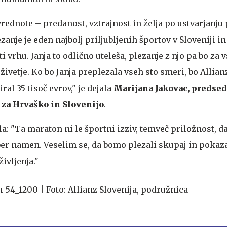
 vrednote – predanost, vztrajnost in želja po ustvarjanju
anje je eden najbolj priljubljenih športov v Sloveniji i
 vrhu. Janja to odlično uteleša, plezanje z njo pa bo za 
vetje. Ko bo Janja preplezala vseh sto smeri, bo Allian
al 35 tisoč evrov," je dejala
Marijana Jakovac, predse
 za Hrvaško in Slovenijo
.
a: "Ta maraton ni le športni izziv, temveč priložnost, d
er namen. Veselim se, da bomo plezali skupaj in pokaza
ivljenja."