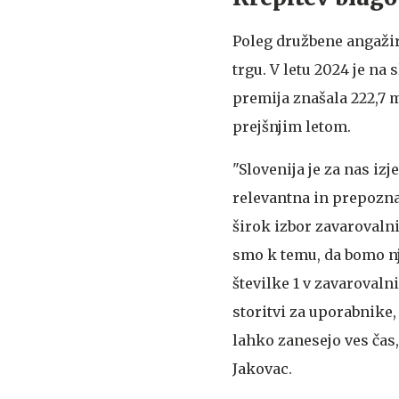
Poleg družbene angažir
trgu. V letu 2024 je n
premija znašala 222,7 m
prejšnjim letom.
"Slovenija je za nas i
relevantna in prepoznav
širok izbor zavarovaln
smo k temu, da bomo nj
številke 1 v zavarovalni
storitvi za uporabnike
lahko zanesejo ves čas, 
Jakovac.