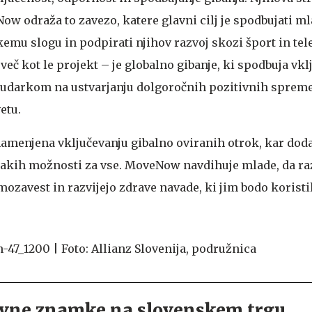
w odraža to zavezo, katere glavni cilj je spodbujati ml
kemu slogu in podpirati njihov razvoj skozi šport in te
eč kot le projekt – je globalno gibanje, ki spodbuja vkl
poudarkom na ustvarjanju dolgoročnih pozitivnih sprem
etu.
amenjena vključevanju gibalno oviranih otrok, kar dod
akih možnosti za vse. MoveNow navdihuje mlade, da raz
mozavest in razvijejo zdrave navade, ki jim bodo koristi
ovne znamke na slovenskem trgu