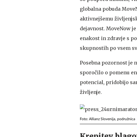
globalna pobuda MoveNo
aktivnejšemu življenjs
dejavnost. MoveNow je v
enakost in zdravje s 
skupnostih po vsem sv
Posebna pozornost je n
sporočilo o pomenu en
potencial, pridobijo sa
življenje.
Foto: Allianz Slovenija, podružnica
Krepitev blag