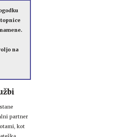
dogodku
stopnice
e namene.
oljo na
užbi
ostane
lni partner
otami, kot
rateška