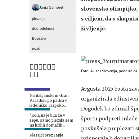
Janja Garnbret
slovensko olimpijko, 
s ciljem, da s skupni
plezanje
življenje.
dobrodelnost
Botrstvo
noad
Foto: Allianz Slovenija, podružnica
Avgusta 2025 bosta zava
Na italijanskem Gran
organizirala edinstven
Paradisu po padcu v
ledeniško razpoko
Dogodek bo združil špor
umrla alpinista
"Kolajna je bila že v
športu podpreti mlade 
žepu, samo plezala sem
na krilih domačih
poskušala preplezati s
navijačev"
Plezalci brez Janje
prispevala k donaciji 