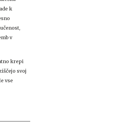
ade k
lesno
jučenost,
emb v
atno krepi
iščejo svoj
le vse