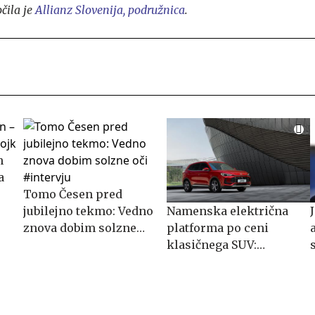
čila je
Allianz Slovenija, podružnica
.
n
a
Tomo Česen pred
jubilejno tekmo: Vedno
Namenska električna
znova dobim solzne
platforma po ceni
oči #intervju
klasičnega SUV:
spoznajte MG S5 EV