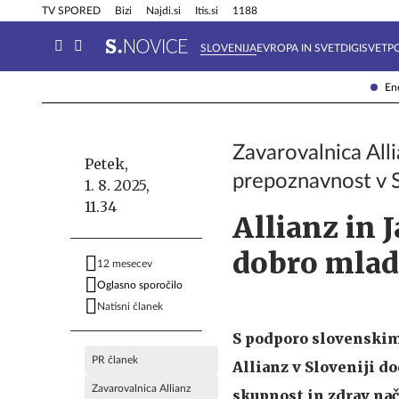
Info in obvestila
Tehnik
TV SPORED
Bizi
Najdi.si
Itis.si
1188
SLOVENIJA
EVROPA IN SVET
DIGISVET
P
Ene
Zavarovalnica All
Petek,
prepoznavnost v S
1. 8. 2025,
11.34
Allianz in 
dobro mlad
12 mesecev
Oglasno sporočilo
Natisni članek
S podporo slovenskim
PR članek
Allianz v Sloveniji d
Zavarovalnica Allianz
skupnost in zdrav nač