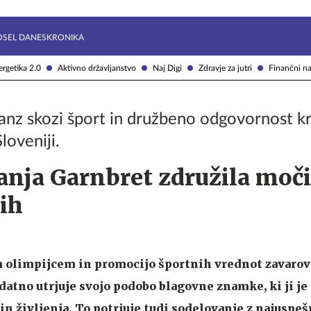
Želite prejemati e-novice?
Uživajmo pametno
OSEL DANES
KRONIKA
rgetika 2.0
Aktivno državljanstvo
Naj Digi
Zdravje za jutri
Finančni na
ianz skozi šport in družbeno odgovornost k
loveniji.
Janja Garnbret združila moči
ih
 olimpijcem in promocijo športnih vrednot zavarov
odatno utrjuje svojo podobo blagovne znamke, ki ji je
in življenja. To potrjuje tudi sodelovanje z najuspe