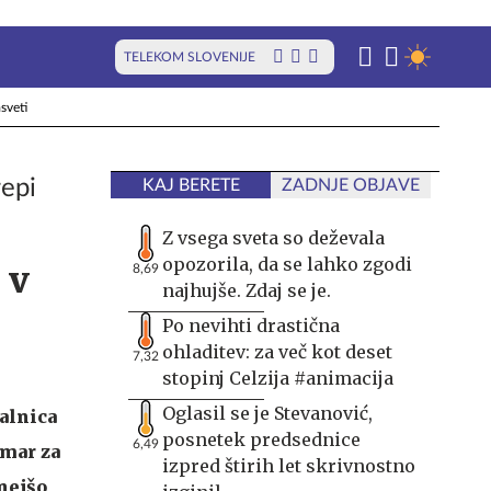
TELEKOM SLOVENIJE
sveti
repi
KAJ BERETE
ZADNJE OBJAVE
Z vsega sveta so deževala
opozorila, da se lahko zgodi
 v
8,69
najhujše. Zdaj se je.
Po nevihti drastična
ohladitev: za več kot deset
7,32
stopinj Celzija #animacija
Oglasil se je Stevanović,
alnica
posnetek predsednice
6,49
 mar za
izpred štirih let skrivnostno
šnejšo