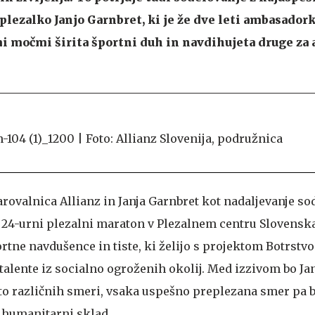
plezalko Janjo Garnbret, ki je že dve leti ambasadork
mi močmi širita športni duh in navdihujeta druge za
rovalnica Allianz in Janja Garnbret kot nadaljevanje so
 24-urni plezalni maraton v Plezalnem centru Slovenska
tne navdušence in tiste, ki želijo s projektom Botrstvo
talente iz socialno ogroženih okolij. Med izzivom bo Ja
to različnih smeri, vsaka uspešno preplezana smer pa 
v humanitarni sklad.