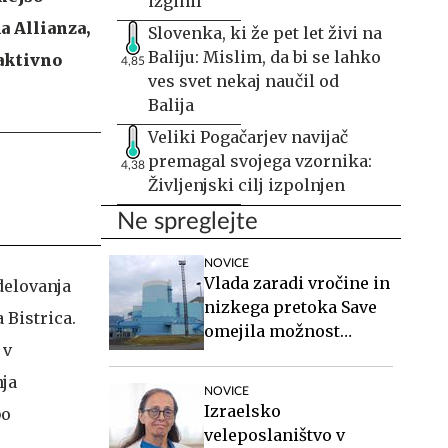
izginil
a Allianza,
Slovenka, ki že pet let živi na
Baliju: Mislim, da bi se lahko
 aktivno
4,85
ves svet nekaj naučil od
Balija
Veliki Pogačarjev navijač
premagal svojega vzornika:
4,38
Življenjski cilj izpolnjen
Ne spreglejte
NOVICE
Vlada zaradi vročine in
delovanja
nizkega pretoka Save
 Bistrica.
omejila možnost
 v
zaustavitve nuklearke
Krško
nja
NOVICE
Izraelsko
bo
veleposlaništvo v