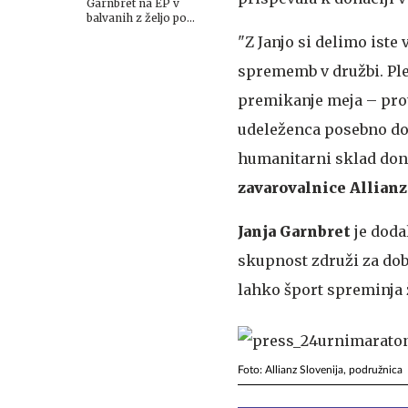
Garnbret na EP v
balvanih z željo po
finalu
"Z Janjo si delimo iste
sprememb v družbi. Plez
premikanje meja – proti
udeleženca posebno doži
humanitarni sklad donir
zavarovalnice Allianz
Janja Garnbret
je dodal
skupnost združi za dob
lahko šport spreminja ž
Foto: Allianz Slovenija, podružnica