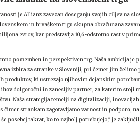
anosti je Allianz zavezan doseganju svojih ciljev na s
a slovenskem in hrvaškem trgu skupna obračunana zavar
ilijona evrov, kar predstavlja 10,6-odstotno rast v prime
zjemno pomemben in perspektiven trg. Naša ambicija je p
na izbira za stranke v Sloveniji, pri čemer jim želimo 
ih produktov, ki ustrezajo njihovim dejanskim potreba
ihov dolgoročni in zanesljiv partner, za katerim stoji 
štvu. Naša strategija temelji na digitalizaciji, inovacijah
, s čimer strankam zagotavljamo varnost in podporo, na
še posebej takrat, ko to najbolj potrebujejo," je zaključi