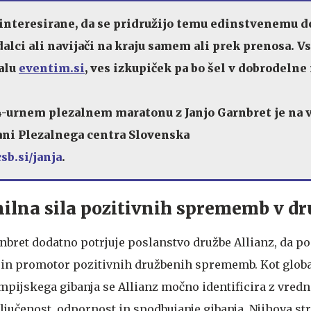
zainteresirane, da se pridružijo temu edinstvenemu 
edalci ali navijači na kraju samem ali prek prenosa. V
talu
eventim.si
,
ves izkupiček pa bo šel v dobrodeln
4-urnem plezalnem maratonu z Janjo Garnbret je na v
ani Plezalnega centra Slovenska
sb.si/janja
.
nilna sila pozitivnih sprememb v dr
rnbret dodatno potrjuje poslanstvo družbe Allianz, da p
 in promotor pozitivnih družbenih sprememb. Kot globa
mpijskega gibanja se Allianz močno identificira z vredn
jučenost, odpornost in spodbujanje gibanja. Njihova st