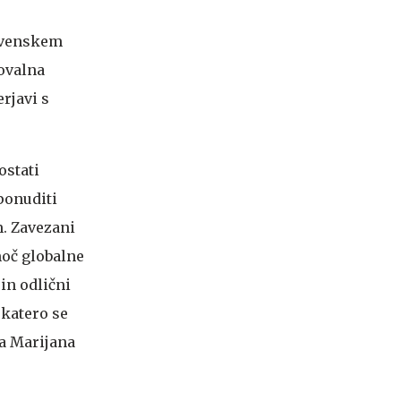
lovenskem
ovalna
rjavi s
ostati
ponuditi
m. Zavezani
moč globalne
 in odlični
 katero se
la Marijana