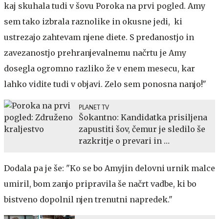
kaj skuhala tudi v šovu Poroka na prvi pogled. Amy
sem tako izbrala raznolike in okusne jedi, ki
ustrezajo zahtevam njene diete. S predanostjo in
zavezanostjo prehranjevalnemu načrtu je Amy
dosegla ogromno razliko že v enem mesecu, kar
lahko vidite tudi v objavi. Zelo sem ponosna nanjo!"
PLANET TV
Šokantno: Kandidatka prisiljena
zapustiti šov, čemur je sledilo še
razkritje o prevari in …
Dodala pa je še: "Ko se bo Amyjin delovni urnik malce
umiril, bom zanjo pripravila še načrt vadbe, ki bo
bistveno dopolnil njen trenutni napredek."