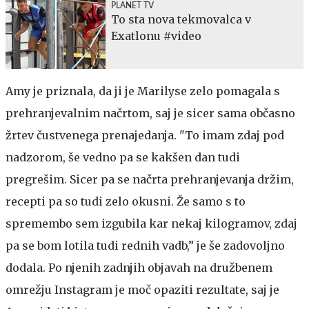
PLANET TV
To sta nova tekmovalca v
Exatlonu #video
Amy je priznala, da ji je Marilyse zelo pomagala s
prehranjevalnim načrtom, saj je sicer sama občasno
žrtev čustvenega prenajedanja. "To imam zdaj pod
nadzorom, še vedno pa se kakšen dan tudi
pregrešim. Sicer pa se načrta prehranjevanja držim,
recepti pa so tudi zelo okusni. Že samo s to
spremembo sem izgubila kar nekaj kilogramov, zdaj
pa se bom lotila tudi rednih vadb,” je še zadovoljno
dodala. Po njenih zadnjih objavah na družbenem
omrežju Instagram je moč opaziti rezultate, saj je