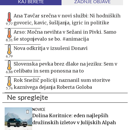
KAJ BERETE
ZADNJE OBJAVE
Ana Tavčar srečna v novi službi: Ni hodniških
govoric, kavic, šušljanja, igric in politike
9,77
Arso: Močna nevihta v Sežani in Pivki. Samo
še stopnjevalo se bo. #animacija
8,31
Nova odkritja v izsušeni Donavi
6,79
Slovenska pevka brez dlake na jeziku: Sem v
celibatu in sem ponosna na to
6,88
Rok Snežič policiji naznanil sum storitve
kaznivega dejanja Roberta Goloba
5,76
Ne spreglejte
NOVICE
Dolina Koritnice: eden najlepših
družinskih izletov v Julijskih Alpah