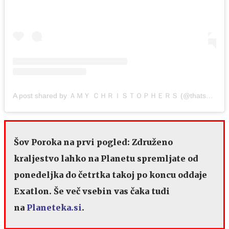
A post shared by ＡＭＹ ＣＨＲＩＳＴＯＰＨＥＲＳ (@thatsportsspice)
Šov Poroka na prvi pogled: Združeno
kraljestvo lahko na Planetu spremljate od
ponedeljka do četrtka takoj po koncu oddaje
Exatlon.
Še več vsebin vas čaka tudi
na
Planeteka.si
.