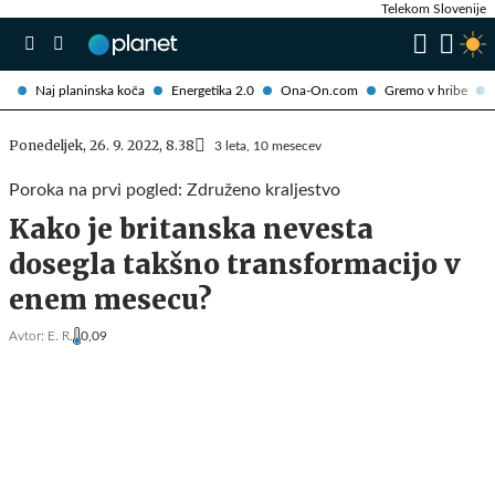
Telekom Slovenije
Naj planinska koča
Energetika 2.0
Ona-On.com
Gremo v hribe
Ponedeljek, 26. 9. 2022, 8.38
3 leta, 10 mesecev
Poroka na prvi pogled: Združeno kraljestvo
Kako je britanska nevesta
dosegla takšno transformacijo v
enem mesecu?
Avtor:
E. R.
0,09