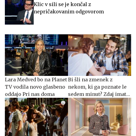
Klic v sili se je končal z
nepričakovanim odgovorom
Lara Medved bo na Planet
Bi šli na zmenek z
TV vodila novo glasbeno
nekom, ki ga poznate le
oddajo Pri nas doma
sedem minut? Zdaj imate
priložnost.