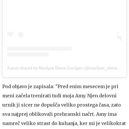
A post shared by Marilyse Elena Corrigan (@marilyse_elena_corrigan_pt)
Pod objavo je zapisala: "Pred enim mesecem je pri
meni začela trenirati tudi moja Amy. Njen delovni
urnik ji sicer ne dopušča veliko prostega časa, zato
sva najprej oblikovali prehranski načrt. Amy ima
namreč veliko strast do kuhanja, ker mi je velikokrat