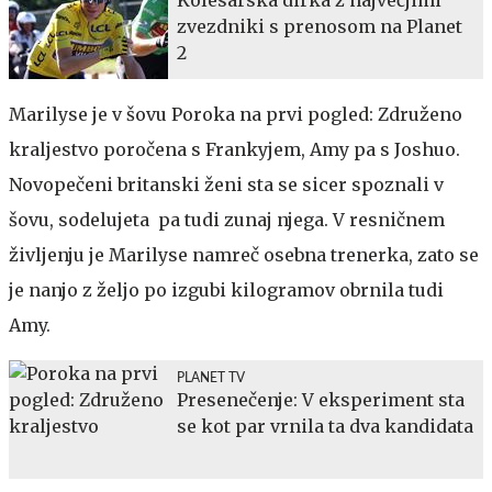
Kolesarska dirka z največjimi
zvezdniki s prenosom na Planet
2
Marilyse je v šovu Poroka na prvi pogled: Združeno
kraljestvo poročena s Frankyjem, Amy pa s Joshuo.
Novopečeni britanski ženi sta se sicer spoznali v
šovu, sodelujeta pa tudi zunaj njega. V resničnem
življenju je Marilyse namreč osebna trenerka, zato se
je nanjo z željo po izgubi kilogramov obrnila tudi
Amy.
PLANET TV
Presenečenje: V eksperiment sta
se kot par vrnila ta dva kandidata