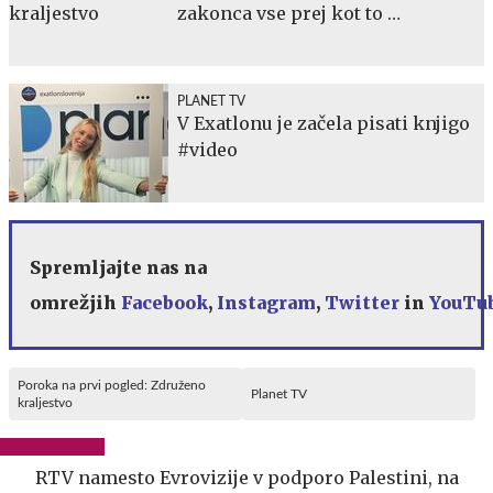
zakonca vse prej kot to …
PLANET TV
V Exatlonu je začela pisati knjigo
#video
Spremljajte nas na
omrežjih
Facebook
,
Instagram
,
Twitter
in
YouTu
Poroka na prvi pogled: Združeno
Planet TV
kraljestvo
RTV namesto Evrovizije v podporo Palestini, na