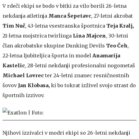
V rdeči ekipi se bodo v bitki za vilo borili 26-letna
nekdanja atletinja
Manca Šepetavc
, 27-letni akrobat
Tim Nuč
, 43-letna vsestranska športnica
Teja Kralj,
21-letna mojstrica twirlinga
Lina Majcen
, 30-letni
član akrobatske skupine Dunking Devils
Teo Čeh
,
22-letna ljubiteljica športa in model
Anamarija
Kastelic
, 28-letni nekdanji profesionalni nogometaš
Michael Lovrec
ter 24-letni znanec resničnostnih
šovov
Jan Klobasa,
ki bo tokrat izživel svojo strast do
športnih izzivov.
Njihovi izzivalci v modri ekipi so 26-letni nekdanji