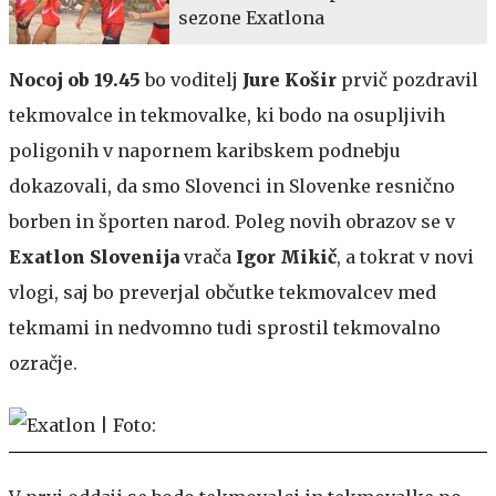
sezone Exatlona
Nocoj ob 19.45
bo voditelj
Jure Košir
prvič pozdravil
tekmovalce in tekmovalke, ki bodo na osupljivih
poligonih v napornem karibskem podnebju
dokazovali, da smo Slovenci in Slovenke resnično
borben in športen narod. Poleg novih obrazov se v
Exatlon Slovenija
vrača
Igor Mikič
, a tokrat v novi
vlogi, saj bo preverjal občutke tekmovalcev med
tekmami in nedvomno tudi sprostil tekmovalno
ozračje.