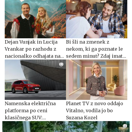
Dejan Vunjak in Lucija
Bi šli na zmenek z
Vrankar po razhodu z
nekom, ki ga poznate le
nacionalko odhajata na
sedem minut? Zdaj imate
Planet TV
priložnost.
Namenska električna
Planet TV z novo oddajo
platforma po ceni
Vitalno, vodila jo bo
klasičnega SUV:
Suzana Kozel
spoznajte MG S5 EV