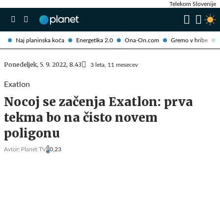
Telekom Slovenije
Naj planinska koča
Energetika 2.0
Ona-On.com
Gremo v hribe
Ponedeljek, 5. 9. 2022, 8.43
3 leta, 11 mesecev
Exatlon
Nocoj se začenja Exatlon: prva
tekma bo na čisto novem
poligonu
Avtor:
Planet TV
0,23