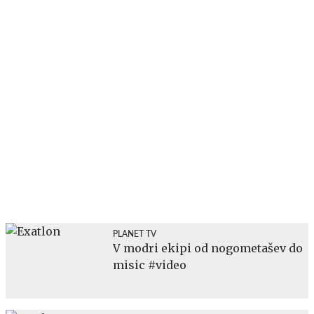
PLANET TV
V modri ekipi od nogometašev do
misic #video