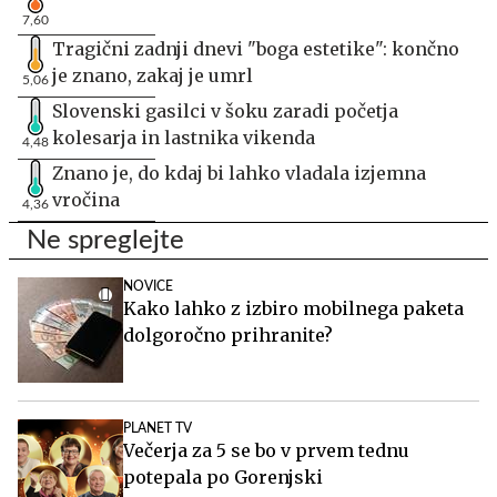
7,60
Tragični zadnji dnevi "boga estetike": končno
je znano, zakaj je umrl
5,06
Slovenski gasilci v šoku zaradi početja
kolesarja in lastnika vikenda
4,48
Znano je, do kdaj bi lahko vladala izjemna
vročina
4,36
Ne spreglejte
NOVICE
Kako lahko z izbiro mobilnega paketa
dolgoročno prihranite?
PLANET TV
Večerja za 5 se bo v prvem tednu
potepala po Gorenjski