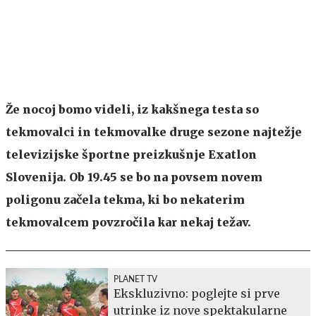
Že nocoj bomo videli, iz kakšnega testa so
tekmovalci in tekmovalke druge sezone najtežje
televizijske športne preizkušnje Exatlon
Slovenija. Ob 19.45 se bo na povsem novem
poligonu začela tekma, ki bo nekaterim
tekmovalcem povzročila kar nekaj težav.
PLANET TV
Ekskluzivno: poglejte si prve
utrinke iz nove spektakularne