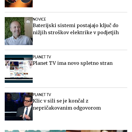
NOVICE
Baterijski sistemi postajajo ključ do
nižjih stroškov elektrike v podjetjih
PLANET TV
Planet TV ima novo spletno stran
PLANET TV
Klic v sili se je končal z
nepričakovanim odgovorom