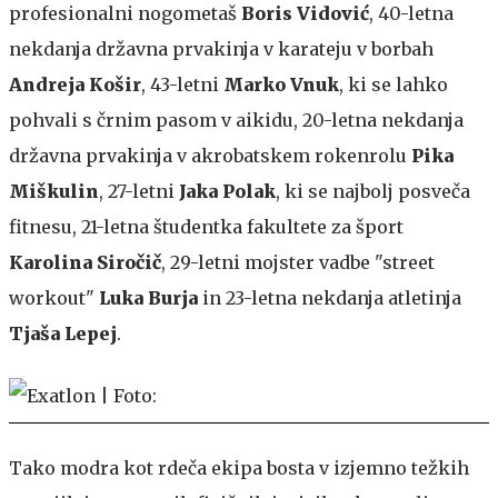
profesionalni nogometaš
Boris Vidović
, 40-letna
nekdanja državna prvakinja v karateju v borbah
Andreja Košir
, 43-letni
Marko Vnuk
, ki se lahko
pohvali s črnim pasom v aikidu, 20-letna nekdanja
državna prvakinja v akrobatskem rokenrolu
Pika
Miškulin
, 27-letni
Jaka Polak
, ki se najbolj posveča
fitnesu, 21-letna študentka fakultete za šport
Karolina Siročič
, 29-letni mojster vadbe "street
workout"
Luka Burja
in 23-letna nekdanja atletinja
Tjaša Lepej
.
Tako modra kot rdeča ekipa bosta v izjemno težkih