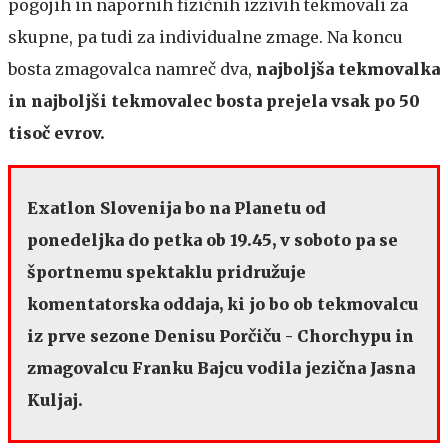
pogojih in napornih fizičnih izzivih tekmovali za
skupne, pa tudi za individualne zmage. Na koncu
bosta zmagovalca namreč dva,
najboljša tekmovalka
in najboljši tekmovalec bosta prejela vsak po 50
tisoč evrov.
Exatlon Slovenija bo na Planetu od
ponedeljka do petka ob 19.45, v soboto pa se
športnemu spektaklu pridružuje
komentatorska oddaja, ki jo bo ob tekmovalcu
iz prve sezone Denisu Porčiču - Chorchypu in
zmagovalcu Franku Bajcu vodila jezična Jasna
Kuljaj.