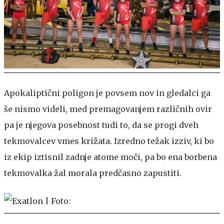
Apokaliptični poligon je povsem nov in gledalci ga
še nismo videli, med premagovanjem različnih ovir
pa je njegova posebnost tudi to, da se progi dveh
tekmovalcev vmes križata. Izredno težak izziv, ki bo
iz ekip iztisnil zadnje atome moči, pa bo ena borbena
tekmovalka žal morala predčasno zapustiti.