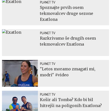
PLANET TV
Spoznajte prvih osem
tekmovalcev druge sezone
Exatlona
PLANET TV
Razkrivamo še drugih osem
tekmovalcev Exatlona
PLANET TV
"Letos moramo zmagati mi,
modri" #video
PLANET TV
Košir ali Tomba? Kdo bi bil
hitrejši na poligonih Exatlona?