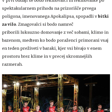
V prvi oddaji se bodo tekmovalci in tekmovalke po
spektakularnem prihodu na prizorišče prvega
poligona, imenovanega Apokalipsa, spopadli v
bitki
za vilo
. Zmagovalci si bodo namreč
priborili luksuzno domovanje z več sobami, klimo in
bazenom, medtem ko bodo poraženci primorani vsaj
en teden preživeti v baraki, kjer vsi bivajo v enem
prostoru brez klime in v precej skromnejših
razmerah.