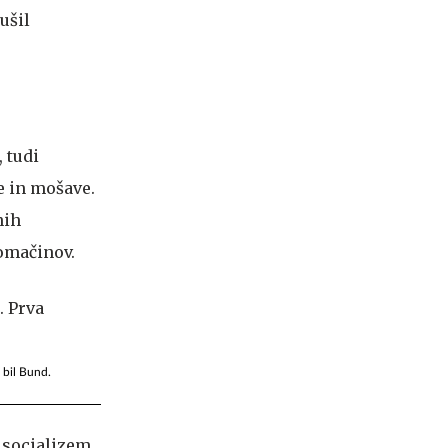
ušil
, tudi
e in mošave.
nih
domačinov.
e bil Bund.
i socializem