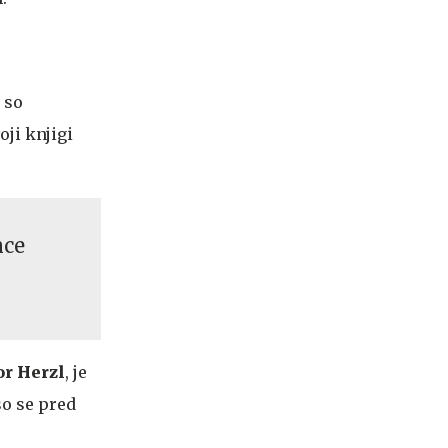
 so
voji knjigi
nce
r Herzl
, je
 so se pred