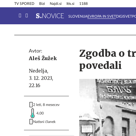
Info in obvestila
Tehnik
TV SPORED
Bizi
Najdi.si
Itis.si
1188
SLOVENIJA
EVROPA IN SVET
DIGISVET
P
Zgodba o tr
Avtor:
Aleš Žužek
povedali
Nedelja,
3. 12. 2023,
22.16
2 leti, 8 mesecev
4,00
Natisni članek