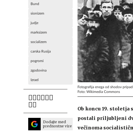
Bund
sionizem
judje
marksizem
socializem
carska Rusija
pogromi
zgodovina
Izrael
Fotografija enega od shodov pripad
Foto: Wikimedia Commons
Ob koncu 19. stoletja 
postali priljubljeni d
Dodajte med
prednostne vire
večinoma socialističn