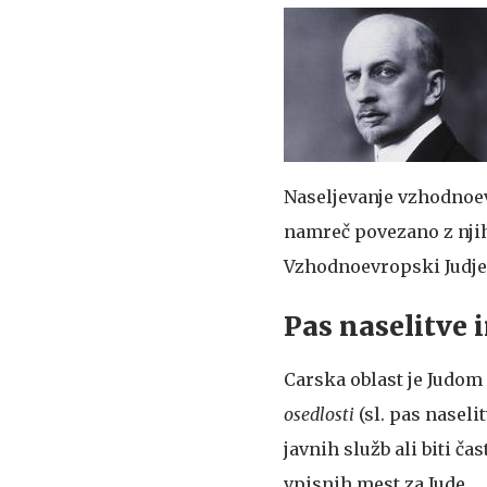
Naseljevanje vzhodnoevro
namreč povezano z njih
Vzhodnoevropski Judje so
Pas naselitve 
Carska oblast je Judom 
osedlosti
(sl. pas naselit
javnih služb ali biti ča
vpisnih mest za Jude.