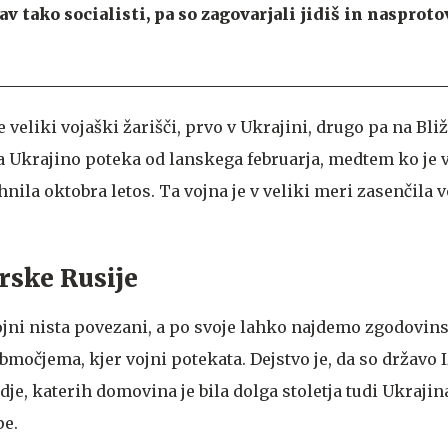
av tako socialisti, pa so zagovarjali jidiš in nasproto
e veliki vojaški žarišči, prvo v Ukrajini, drugo pa na Bl
 Ukrajino poteka od lanskega februarja, medtem ko je 
nila oktobra letos. Ta vojna je v veliki meri zasenčila v
arske Rusije
vojni nista povezani, a po svoje lahko najdemo zgodovin
očjema, kjer vojni potekata. Dejstvo je, da so državo I
dje, katerih domovina je bila dolga stoletja tudi Ukraji
pe.