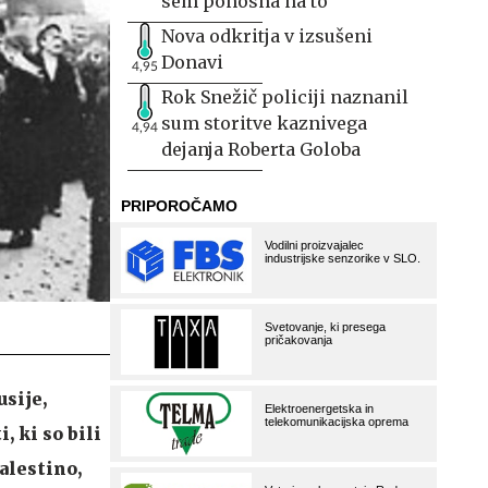
sem ponosna na to
Nova odkritja v izsušeni
Donavi
4,95
Rok Snežič policiji naznanil
sum storitve kaznivega
4,94
dejanja Roberta Goloba
usije,
, ki so bili
alestino,