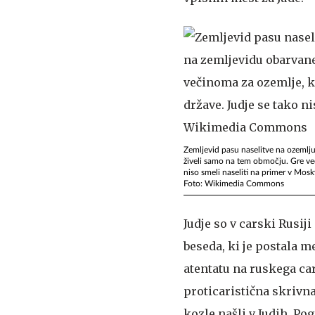
Zemljevid pasu naselitve na ozemlju 
živeli samo na tem območju. Gre veči
niso smeli naseliti na primer v Mosk
Foto: Wikimedia Commons
Judje so v carski Rusiji
beseda, ki je postala m
atentatu na ruskega ca
proticaristična skrivna
kozle našli v Judih. Po