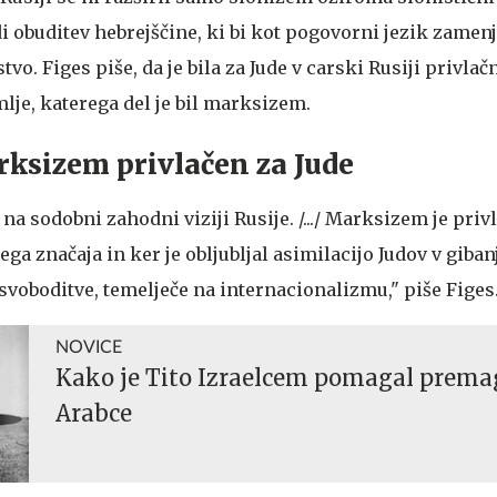
udi obuditev hebrejščine, ki bi kot pogovorni jezik zamenja
tvo. Figes piše, da je bila za Jude v carski Rusiji privlač
je, katerega del je bil marksizem.
arksizem privlačen za Jude
na sodobni zahodni viziji Rusije. /.../ Marksizem je privl
ga značaja in ker je obljubljal asimilacijo Judov v giban
svoboditve, temelječe na internacionalizmu," piše Figes
NOVICE
Kako je Tito Izraelcem pomagal prema
Arabce