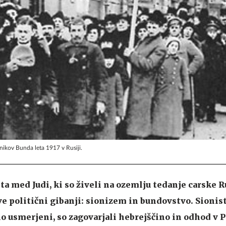
nikov Bunda leta 1917 v Rusiji.
sta med Judi, ki so živeli na ozemlju tedanje carske R
ve politični gibanji: sionizem in bundovstvo. Sionisti
o usmerjeni, so zagovarjali hebrejščino in odhod v P