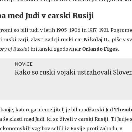
a med Judi v carski Rusiji
omi so bili tudi v letih 1905–1906 in 1917–1921. Pogrome
 ruski carji, zlasti zadnji ruski car
Nikolaj II.
, piše v s
ory of Russia
) britanski zgodovinar
Orlando Figes
.
NOVICE
Kako so ruski vojaki ustrahovali Slove
ibanje, katerega utemeljitelj je bil madžarski Jud
Theodo
 še zlasti med Judi, ki so živeli v carski Rusiji. Ti Judje
 ekonomskih vzgibov selili iz Rusije proti Zahodu, v