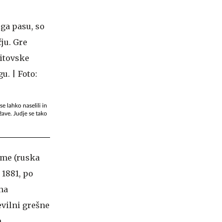
e lahko naselili in
žave. Judje se tako
rome (ruska
 1881, po
na
evilni grešne
.