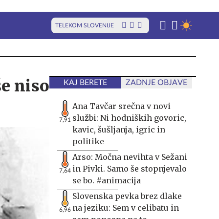
TELEKOM SLOVENIJE
še niso
KAJ BERETE
ZADNJE OBJAVE
Ana Tavčar srečna v novi
službi: Ni hodniških govoric,
7,91
kavic, šušljanja, igric in
politike
Arso: Močna nevihta v Sežani
in Pivki. Samo še stopnjevalo
7,64
se bo. #animacija
Slovenska pevka brez dlake
na jeziku: Sem v celibatu in
6,96