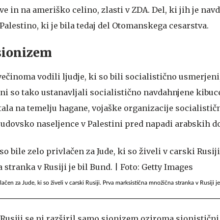
in na ameriško celino, zlasti v ZDA. Del, ki jih je navd
 Palestino, ki je bila tedaj del Otomanskega cesarstva.
sionizem
ečinoma vodili ljudje, ki so bili socialistično usmerjeni
ni so tako ustanavljali socialistično navdahnjene kibuc
tala na temelju hagane, vojaške organizacije socialistič
a judovsko naseljence v Palestini pred napadi arabskih 
lačen za Jude, ki so živeli v carski Rusiji. Prva marksistična množična stranka v Rusiji j
 Rusiji se ni razširil samo sionizem oziroma sionističn