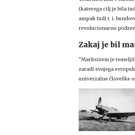
(katerega cilj je bila t
ampak tudi t. i. bundovs
revolucionarno podzeml
Zakaj je bil m
"Marksizem je temeljil 
zaradi svojega evropske
univerzalne človeške o