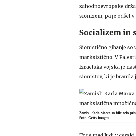
zahodnoevropske države 
sionizem, pa je odšel v
Socializem in 
Sionistično gibanje so v
marksistično. V Palesti
Izraelska vojska je nas
sionistov, ki je branil
Zamisli Karla Marxa so bile zelo priv
Foto: Getty Images
Toda med Judi v carski