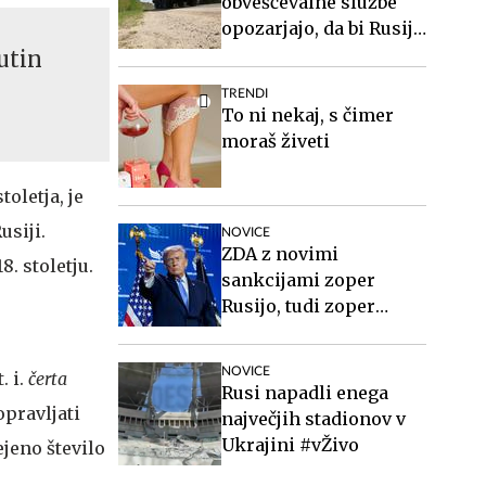
obveščevalne službe
opozarjajo, da bi Rusija
lahko že kmalu
utin
preizkusila Nato
TRENDI
To ni nekaj, s čimer
moraš živeti
toletja, je
usiji.
NOVICE
ZDA z novimi
8. stoletju.
sankcijami zoper
Rusijo, tudi zoper
Putina
NOVICE
. i.
čerta
Rusi napadli enega
opravljati
največjih stadionov v
Ukrajini #vŽivo
ejeno število