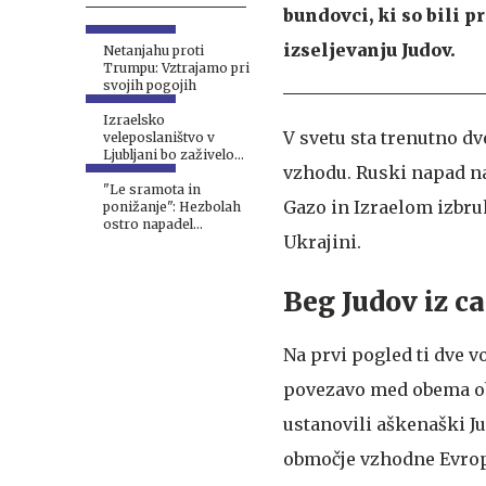
bundovci, ki so bili pr
izseljevanju Judov.
Netanjahu proti
Trumpu: Vztrajamo pri
svojih pogojih
Izraelsko
V svetu sta trenutno dv
veleposlaništvo v
Ljubljani bo zaživelo
vzhodu. Ruski napad na
septembra
"Le sramota in
Gazo in Izraelom izbruh
ponižanje": Hezbolah
ostro napadel
Ukrajini.
pogajanja z Izraelom
Beg Judov iz c
Na prvi pogled ti dve 
povezavo med obema obm
ustanovili aškenaški Ju
območje vzhodne Evro