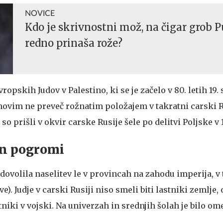
NOVICE
Kdo je skrivnostni mož, na čigar grob P
redno prinaša rože?
pskih Judov v Palestino, ki se je začelo v 80. letih 19. s
ovim ne preveč rožnatim položajem v takratni carski R
 prišli v okvir carske Rusije šele po delitvi Poljske v 1
in pogromi
dovolila naselitev le v provincah na zahodu imperija, v t
ve). Judje v carski Rusiji niso smeli biti lastniki zemlje, 
stniki v vojski. Na univerzah in srednjih šolah je bilo om