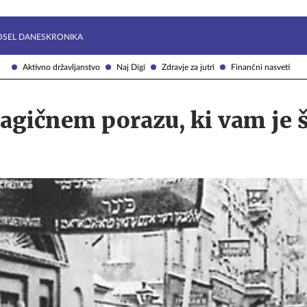
Želite prejemati e-novice?
Uživajmo pametno
OSEL DANES
KRONIKA
Aktivno državljanstvo
Naj Digi
Zdravje za jutri
Finančni nasveti
agičnem porazu, ki vam je 