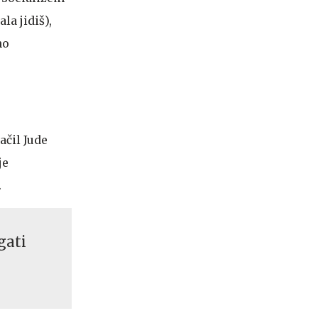
la jidiš),
no
ačil Jude
je
.
gati