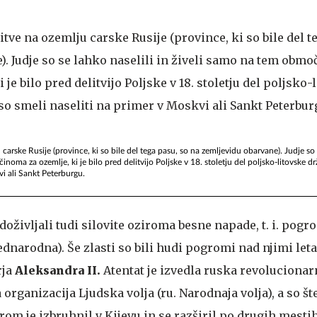
carske Rusije (province, ki so bile del tega pasu, so na zemljevidu obarvane). Judje so s
noma za ozemlje, ki je bilo pred delitvijo Poljske v 18. stoletju del poljsko-litovske dr
vi ali Sankt Peterburgu.
 doživljali tudi silovite oziroma besne napade, t. i. pog
ednarodna). Še zlasti so bili hudi pogromi nad njimi leta
rja
Aleksandra II.
Atentat je izvedla ruska revolucionar
 organizacija Ljudska volja (ru. Narodnaja volja), a so št
grom je izbruhnil v Kijevu in se razširil po drugih mestih