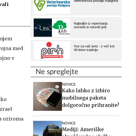
vali
ižnjem
vojna med
ojno v
Ne spreglejte
NOVICE
Kako lahko z izbiro
mobilnega paketa
sko
dolgoročno prihranite?
zrael
na oziroma
NOVICE
Mediji: Ameriške