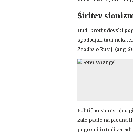
Širitev sionizm
Hudi protijudovski pogr
spodbujali tudi nekateri
Zgodba o Rusiji (ang.
St
Politično sionistično g
zato padlo na plodna tla
pogromi in tudi zaradi