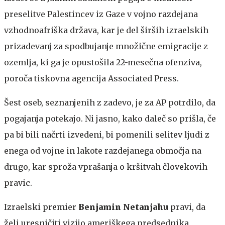
preselitve Palestincev iz Gaze v vojno razdejana
vzhodnoafriška država, kar je del širših izraelskih
prizadevanj za spodbujanje množične emigracije z
ozemlja, ki ga je opustošila 22-mesečna ofenziva,
poroča tiskovna agencija Associated Press.
Šest oseb, seznanjenih z zadevo, je za AP potrdilo, da
pogajanja potekajo. Ni jasno, kako daleč so prišla, če
pa bi bili načrti izvedeni, bi pomenili selitev ljudi z
enega od vojne in lakote razdejanega območja na
drugo, kar sproža vprašanja o kršitvah človekovih
pravic.
Izraelski premier
Benjamin Netanjahu
pravi, da
želi uresničiti vizijo ameriškega predsednika