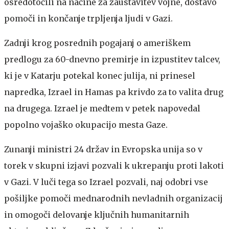
osredotočili na načine za zaustavitev vojne, dostavo
pomoči in končanje trpljenja ljudi v Gazi.
Zadnji krog posrednih pogajanj o ameriškem
predlogu za 60-dnevno premirje in izpustitev talcev,
ki je v Katarju potekal konec julija, ni prinesel
napredka, Izrael in Hamas pa krivdo za to valita drug
na drugega. Izrael je medtem v petek napovedal
popolno vojaško okupacijo mesta Gaze.
Zunanji ministri 24 držav in Evropska unija so v
torek v skupni izjavi pozvali k ukrepanju proti lakoti
v Gazi. V luči tega so Izrael pozvali, naj odobri vse
pošiljke pomoči mednarodnih nevladnih organizacij
in omogoči delovanje ključnih humanitarnih