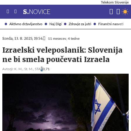
Telekom Slovenije
Aktivno državljanstvo
Naj Digi
Zdravje za jutri
Finančni nasveti
Sreda, 13. 8. 2025, 19.54
11 mesecev, 4 tedne
Izraelski veleposlanik: Slovenija
ne bi smela poučevati Izraela
Avtorji:
K. M.,
St. M.,
STA
0,71