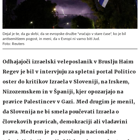
Dejal je še, da ga skrbi, da se evropske družbe "vračajo v stare čase", ko je bil
antisemitizem pogost, in meni, da v Evropi ni varno biti Jud.
Foto: Reuters
Odhajajoči izraelski veleposlanik v Bruslju Haim
Regev je bil v intervjuju za spletni portal Politico
oster do kritikov Izraela v Sloveniji, na Irskem,
Nizozemskem in v Španiji, kjer opozarjajo na
pravice Palestincev v Gazi. Med drugim je menil,
da Slovenija ne bi smela poučevati Izraela o
človekovih pravicah, demokraciji ali vladavini
prava. Medtem je po poročanju nacionalne