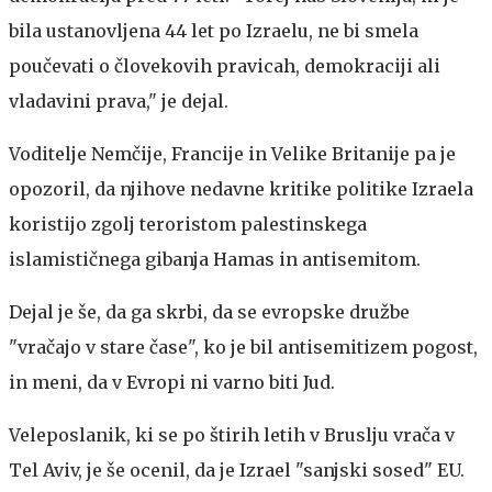
bila ustanovljena 44 let po Izraelu, ne bi smela
poučevati o človekovih pravicah, demokraciji ali
vladavini prava," je dejal.
Voditelje Nemčije, Francije in Velike Britanije pa je
opozoril, da njihove nedavne kritike politike Izraela
koristijo zgolj teroristom palestinskega
islamističnega gibanja Hamas in antisemitom.
Dejal je še, da ga skrbi, da se evropske družbe
"vračajo v stare čase", ko je bil antisemitizem pogost,
in meni, da v Evropi ni varno biti Jud.
Veleposlanik, ki se po štirih letih v Bruslju vrača v
Tel Aviv, je še ocenil, da je Izrael "sanjski sosed" EU.