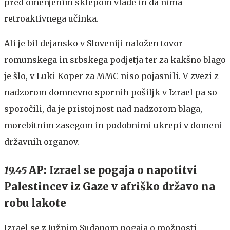
pred omenjenim sklepom vlade in da nima
retroaktivnega učinka.
Ali je bil dejansko v Sloveniji naložen tovor
romunskega in srbskega podjetja ter za kakšno blago
je šlo, v Luki Koper za MMC niso pojasnili. V zvezi z
nadzorom domnevno spornih pošiljk v Izrael pa so
sporočili, da je pristojnost nad nadzorom blaga,
morebitnim zasegom in podobnimi ukrepi v domeni
državnih organov.
19.45
AP: Izrael se pogaja o napotitvi
Palestincev iz Gaze v afriško državo na
robu lakote
Izrael se z Južnim Sudanom pogaja o možnosti