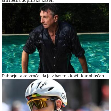
štiriletna dopinška kazen
Pahorju tako vroče, da je v bazen skočil kar oblečen