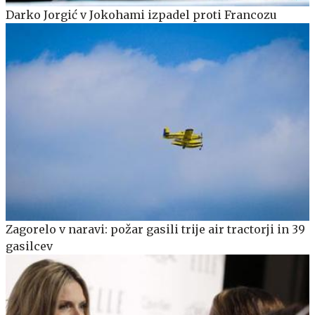
Darko Jorgić v Jokohami izpadel proti Francozu
Zagorelo v naravi: požar gasili trije air tractorji in 39
gasilcev