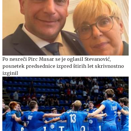
Po nesreči Pirc Musar se je oglasil Stevanović,
posnetek predsednice izpred štirih let skrivnostno
izginil