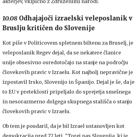
akterjev, vključno z Združenimi narodi.
10.08
Odhajajoči izraelski veleposlanik v
Bruslju kritičen do Slovenije
Kot piše v Politicovem spletnem biltenu za Bruselj, je
veleposlanik Regev dejal, da se nekatere članice
unije obsesivno osredotočajo na stanje na področju
človekovih pravic v Izraelu. Kot najbolj nepravične je
izpostavil Irsko, Slovenijo in Španijo. Dejal je še, da je
to EU v preteklosti pripeljalo do sprejetja smešnega
in nesorazmerno dolgega skupnega stališča o stanju
človekovih pravic v Izraelu.
Ob tem je poudaril, da je bil Izrael ustanovljen kot
demokracija pred 77 leti. "Torej nas Slovenija, ki je