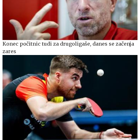
Konec počitnic tudi za drugoligaše, danes se začenja
zares