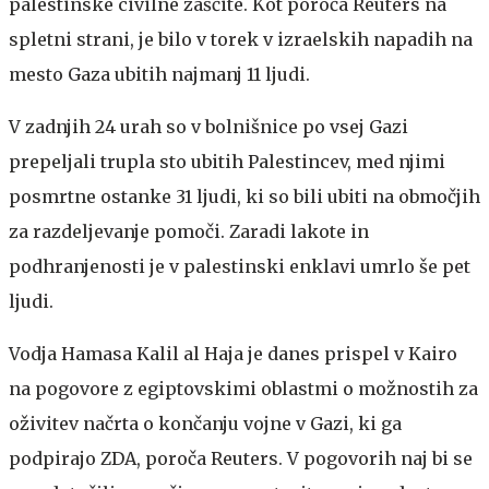
palestinske civilne zaščite. Kot poroča Reuters na
spletni strani, je bilo v torek v izraelskih napadih na
mesto Gaza ubitih najmanj 11 ljudi.
V zadnjih 24 urah so v bolnišnice po vsej Gazi
prepeljali trupla sto ubitih Palestincev, med njimi
posmrtne ostanke 31 ljudi, ki so bili ubiti na območjih
za razdeljevanje pomoči. Zaradi lakote in
podhranjenosti je v palestinski enklavi umrlo še pet
ljudi.
Vodja Hamasa Kalil al Haja je danes prispel v Kairo
na pogovore z egiptovskimi oblastmi o možnostih za
oživitev načrta o končanju vojne v Gazi, ki ga
podpirajo ZDA, poroča Reuters. V pogovorih naj bi se