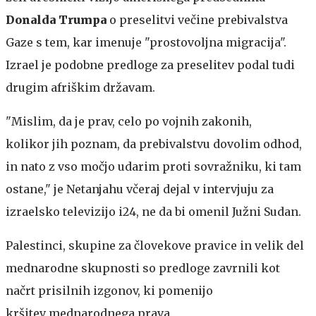
Donalda Trumpa
o preselitvi večine prebivalstva
Gaze s tem, kar imenuje "prostovoljna migracija".
Izrael je podobne predloge za preselitev podal tudi
drugim afriškim državam.
"Mislim, da je prav, celo po vojnih zakonih,
kolikor jih poznam, da prebivalstvu dovolim odhod,
in nato z vso močjo udarim proti sovražniku, ki tam
ostane," je Netanjahu včeraj dejal v intervjuju za
izraelsko televizijo i24, ne da bi omenil Južni Sudan.
Palestinci, skupine za človekove pravice in velik del
mednarodne skupnosti so predloge zavrnili kot
načrt prisilnih izgonov, ki pomenijo
kršitev mednarodnega prava.