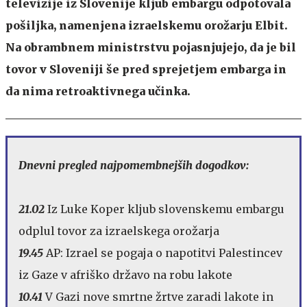
televizije iz Slovenije kljub embargu odpotovala
pošiljka, namenjena izraelskemu orožarju Elbit.
Na obrambnem ministrstvu pojasnjujejo, da je bil
tovor v Sloveniji še pred sprejetjem embarga in
da nima retroaktivnega učinka.
Dnevni pregled najpomembnejših dogodkov:
21.02
Iz Luke Koper kljub slovenskemu embargu
odplul tovor za izraelskega orožarja
19.45
AP: Izrael se pogaja o napotitvi Palestincev
iz Gaze v afriško državo na robu lakote
10.41
V Gazi nove smrtne žrtve zaradi lakote in