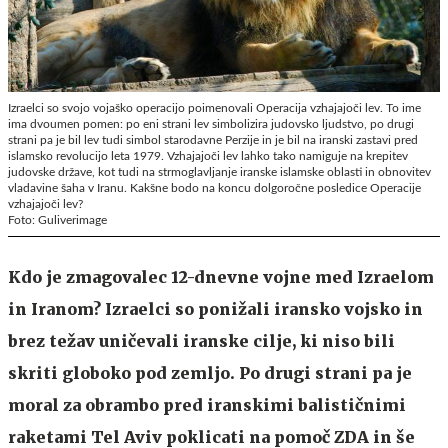
Izraelci so svojo vojaško operacijo poimenovali Operacija vzhajajoči lev. To ime
ima dvoumen pomen: po eni strani lev simbolizira judovsko ljudstvo, po drugi
strani pa je bil lev tudi simbol starodavne Perzije in je bil na iranski zastavi pred
islamsko revolucijo leta 1979. Vzhajajoči lev lahko tako namiguje na krepitev
judovske države, kot tudi na strmoglavljanje iranske islamske oblasti in obnovitev
vladavine šaha v Iranu. Kakšne bodo na koncu dolgoročne posledice Operacije
vzhajajoči lev?
Foto: Guliverimage
Kdo je zmagovalec 12-dnevne vojne med Izraelom
in Iranom? Izraelci so ponižali iransko vojsko in
brez težav uničevali iranske cilje, ki niso bili
skriti globoko pod zemljo. Po drugi strani pa je
moral za obrambo pred iranskimi balističnimi
raketami Tel Aviv poklicati na pomoč ZDA in še