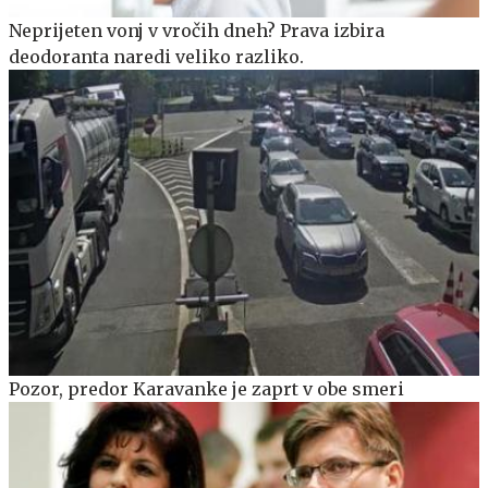
Neprijeten vonj v vročih dneh? Prava izbira
deodoranta naredi veliko razliko.
Pozor, predor Karavanke je zaprt v obe smeri