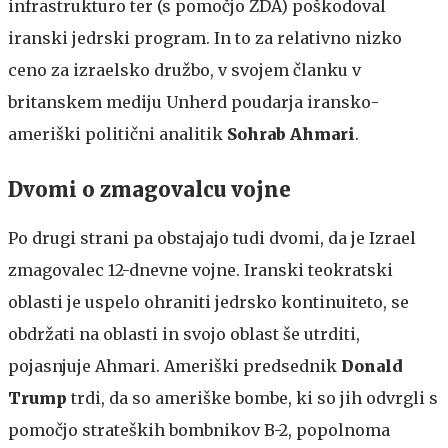
infrastrukturo ter (s pomočjo ZDA) poškodoval
iranski jedrski program. In to za relativno nizko
ceno za izraelsko družbo, v svojem članku v
britanskem mediju Unherd poudarja iransko-
ameriški politični analitik
Sohrab Ahmari
.
Dvomi o zmagovalcu vojne
Po drugi strani pa obstajajo tudi dvomi, da je Izrael
zmagovalec 12-dnevne vojne. Iranski teokratski
oblasti je uspelo ohraniti jedrsko kontinuiteto, se
obdržati na oblasti in svojo oblast še utrditi,
pojasnjuje Ahmari. Ameriški predsednik
Donald
Trump
trdi, da so ameriške bombe, ki so jih odvrgli s
pomočjo strateških bombnikov B-2, popolnoma