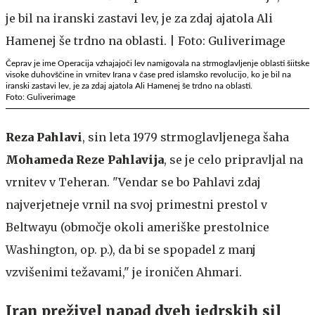
Čeprav je ime Operacija vzhajajoči lev namigovala na strmoglavljenje oblasti šiitske
visoke duhovščine in vrnitev Irana v čase pred islamsko revolucijo, ko je bil na
iranski zastavi lev, je za zdaj ajatola Ali Hamenej še trdno na oblasti.
Foto: Guliverimage
Reza Pahlavi
, sin leta 1979 strmoglavljenega šaha
Mohameda Reze Pahlavija
, se je celo pripravljal na
vrnitev v Teheran. "Vendar se bo Pahlavi zdaj
najverjetneje vrnil na svoj primestni prestol v
Beltwayu (območje okoli ameriške prestolnice
Washington, op. p.), da bi se spopadel z manj
vzvišenimi težavami," je ironičen Ahmari.
Iran preživel napad dveh jedrskih sil