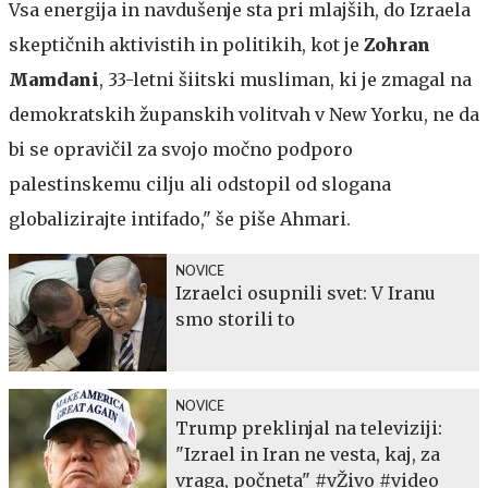
Vsa energija in navdušenje sta pri mlajših, do Izraela
skeptičnih aktivistih in politikih, kot je
Zohran
Mamdani
, 33-letni šiitski musliman, ki je zmagal na
demokratskih županskih volitvah v New Yorku, ne da
bi se opravičil za svojo močno podporo
palestinskemu cilju ali odstopil od slogana
globalizirajte intifado," še piše Ahmari.
NOVICE
Izraelci osupnili svet: V Iranu
smo storili to
NOVICE
Trump preklinjal na televiziji:
"Izrael in Iran ne vesta, kaj, za
vraga, počneta" #vŽivo #video