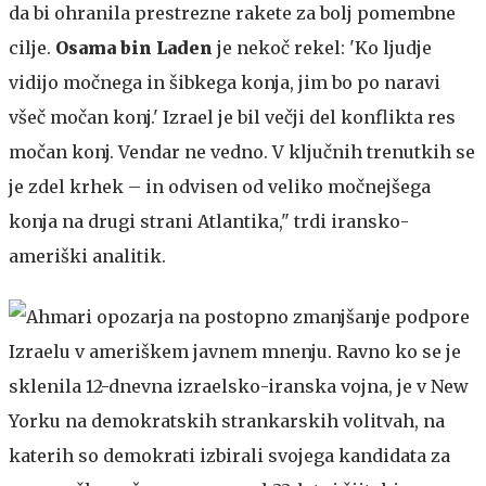
da bi ohranila prestrezne rakete za bolj pomembne
cilje.
Osama bin Laden
je nekoč rekel: 'Ko ljudje
vidijo močnega in šibkega konja, jim bo po naravi
všeč močan konj.' Izrael je bil večji del konflikta res
močan konj. Vendar ne vedno. V ključnih trenutkih se
je zdel krhek – in odvisen od veliko močnejšega
konja na drugi strani Atlantika," trdi iransko-
ameriški analitik.