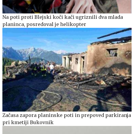
Na poti proti Blejski koči kači ugriznili dva mlada
planinca, posredoval je helikopter
Začasa zapora planinske poti in prepoved parkiranja
pri kmetiji Bukovnik