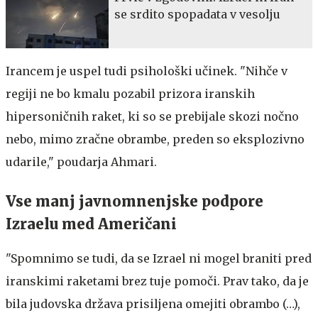
se srdito spopadata v vesolju
Irancem je uspel tudi psihološki učinek. "Nihče v
regiji ne bo kmalu pozabil prizora iranskih
hipersoničnih raket, ki so se prebijale skozi nočno
nebo, mimo zračne obrambe, preden so eksplozivno
udarile," poudarja Ahmari.
Vse manj javnomnenjske podpore
Izraelu med Američani
"Spomnimo se tudi, da se Izrael ni mogel braniti pred
iranskimi raketami brez tuje pomoči. Prav tako, da je
bila judovska država prisiljena omejiti obrambo (…),