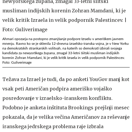
Ahmari opozarja na postopno zmanjšanje podpore Izraelu v ameriškem javnem
mnenju. Ravno ko se je sklenila 12-dnevna izraelsko-iranska vojna, je v New Yorku
na demokratskih strankarskih volitvah, na katerih so demokrati izbirali svojega
kandidata za newyorškega župana, zmagal 33-letni šiitski musliman indijskih
korenin Zohran Mamdani, ki je velik kritik Izraela in velik podpornik Palestincev.
Foto: Guliverimage
Težava za Izrael je tudi, da po anketi YouGov manj kot
vsak peti Američan podpira ameriško vojaško
posredovanje v izraelsko-iranskem konfliktu.
Podobno je anketa inštituta Brookings prejšnji mesec
pokazala, da je velika večina Američanov za reševanje
iranskega jedrskega problema raje izbrala