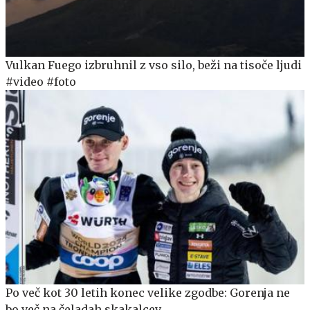
Vulkan Fuego izbruhnil z vso silo, beži na tisoče ljudi
#video #foto
Po več kot 30 letih konec velike zgodbe: Gorenja ne
bo več na čeladah skakalcev