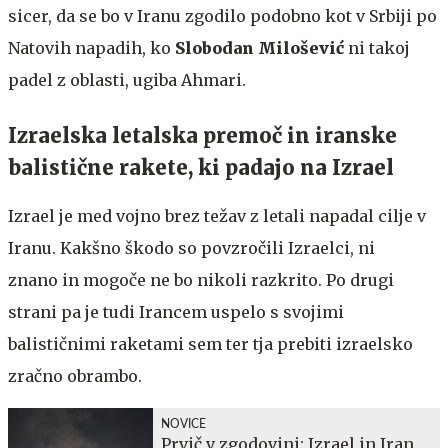
sicer, da se bo v Iranu zgodilo podobno kot v Srbiji po
Natovih napadih, ko
Slobodan Milošević
ni takoj
padel z oblasti, ugiba Ahmari.
Izraelska letalska premoč in iranske
balistične rakete, ki padajo na Izrael
Izrael je med vojno brez težav z letali napadal cilje v
Iranu. Kakšno škodo so povzročili Izraelci, ni
znano in mogoče ne bo nikoli razkrito. Po drugi
strani pa je tudi Irancem uspelo s svojimi
balističnimi raketami sem ter tja prebiti izraelsko
zračno obrambo.
NOVICE
Prvič v zgodovini: Izrael in Iran