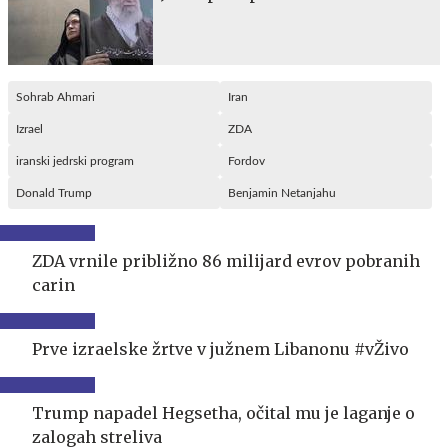
Sohrab Ahmari
Iran
Izrael
ZDA
iranski jedrski program
Fordov
Donald Trump
Benjamin Netanjahu
ZDA vrnile približno 86 milijard evrov pobranih
carin
Prve izraelske žrtve v južnem Libanonu #vŽivo
Trump napadel Hegsetha, očital mu je laganje o
zalogah streliva