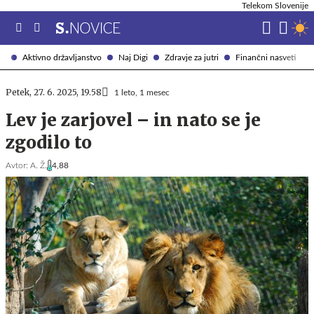
Telekom Slovenije
Aktivno državljanstvo
Naj Digi
Zdravje za jutri
Finančni nasveti
Petek, 27. 6. 2025, 19.58
1 leto, 1 mesec
Lev je zarjovel – in nato se je
zgodilo to
Avtor:
A. Ž.
4,88