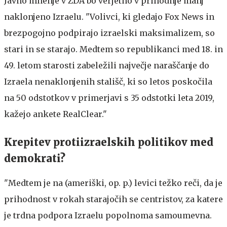
Javno mnenje v ZDA bo verjetno v prihodnje manj
naklonjeno Izraelu. "Volivci, ki gledajo Fox News in
brezpogojno podpirajo izraelski maksimalizem, so
stari in se starajo. Medtem so republikanci med 18. in
49. letom starosti zabeležili največje naraščanje do
Izraela nenaklonjenih stališč, ki so letos poskočila
na 50 odstotkov v primerjavi s 35 odstotki leta 2019,
kažejo ankete RealClear."
Krepitev protiizraelskih politikov med
demokrati?
"Medtem je na (ameriški, op. p.) levici težko reči, da je
prihodnost v rokah starajočih se centristov, za katere
je trdna podpora Izraelu popolnoma samoumevna.