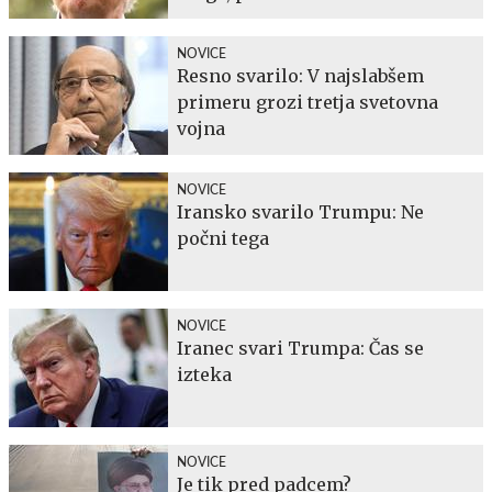
NOVICE
Resno svarilo: V najslabšem
primeru grozi tretja svetovna
vojna
NOVICE
Iransko svarilo Trumpu: Ne
počni tega
NOVICE
Iranec svari Trumpa: Čas se
izteka
NOVICE
Je tik pred padcem?