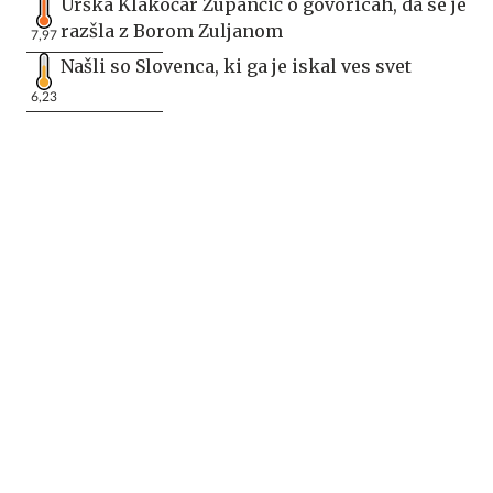
Urška Klakočar Zupančič o govoricah, da se je
razšla z Borom Zuljanom
7,97
Našli so Slovenca, ki ga je iskal ves svet
6,23