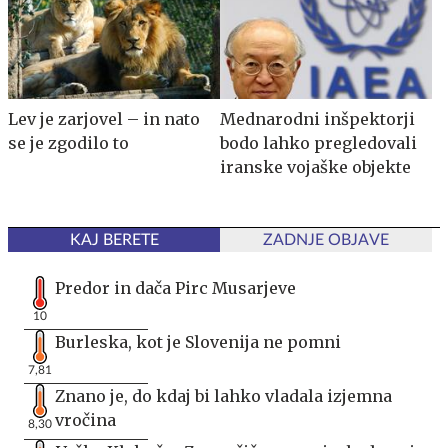
Lev je zarjovel – in nato
Mednarodni inšpektorji
se je zgodilo to
bodo lahko pregledovali
iranske vojaške objekte
KAJ BERETE
ZADNJE OBJAVE
Predor in dača Pirc Musarjeve
10
Burleska, kot je Slovenija ne pomni
7,81
Znano je, do kdaj bi lahko vladala izjemna
vročina
8,30