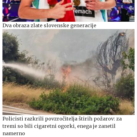
Dva obraza zlate slovenske generacije
Policisti razkrili povzročitelja štirih požarov: za
tremi so bili cigaretni ogorki, enega je zanetil
namerno