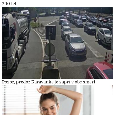
200 let
Pozor, predor Karavanke je zaprt v obe smeri