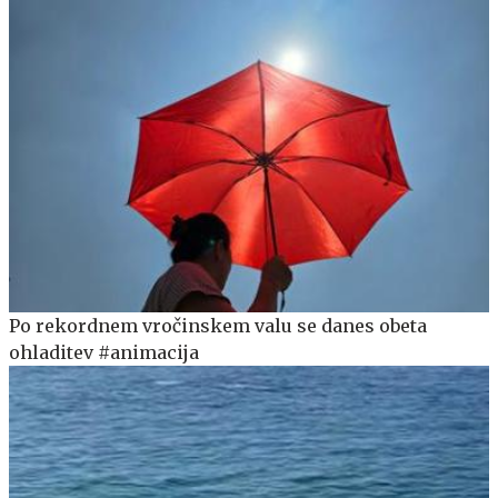
Po rekordnem vročinskem valu se danes obeta
ohladitev #animacija