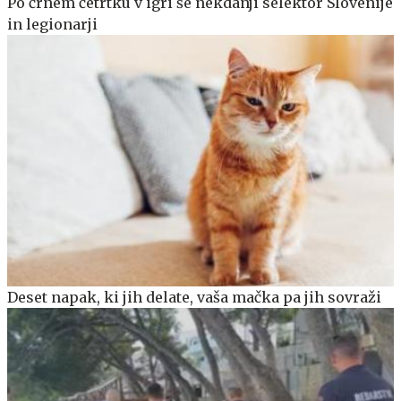
Po črnem četrtku v igri še nekdanji selektor Slovenije
in legionarji
Deset napak, ki jih delate, vaša mačka pa jih sovraži