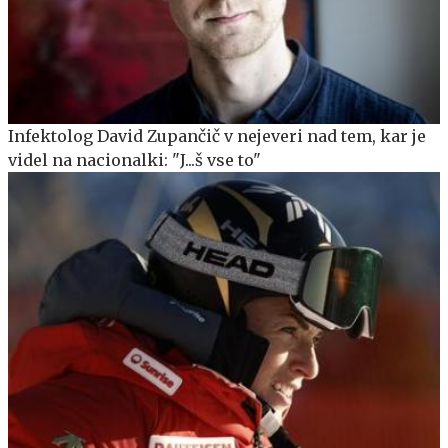
Infektolog David Zupančič v nejeveri nad tem, kar je
videl na nacionalki: "J...š vse to"