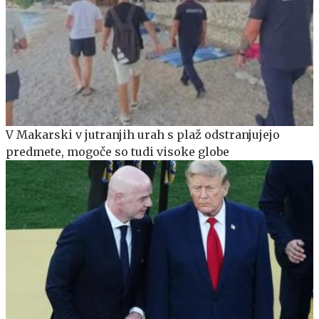
V Makarski v jutranjih urah s plaž odstranjujejo
predmete, mogoče so tudi visoke globe