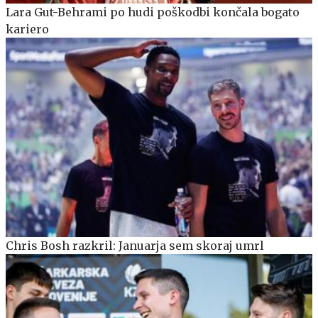
Lara Gut-Behrami po hudi poškodbi končala bogato
kariero
Chris Bosh razkril: Januarja sem skoraj umrl