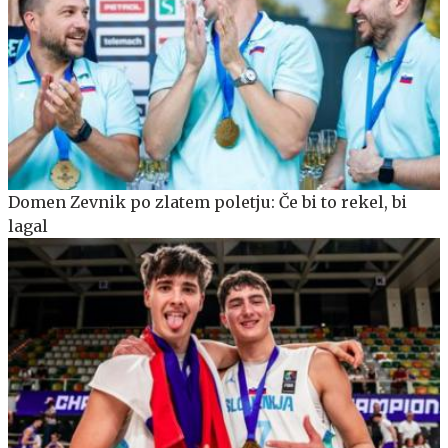
Domen Zevnik po zlatem poletju: Če bi to rekel, bi
lagal