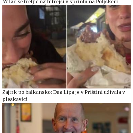
Milan še tretjič najhitrejši v sprintu na Poljskem
Zajtrk po balkansko: Dua Lipa je v Prištini uživala v
pleskavici