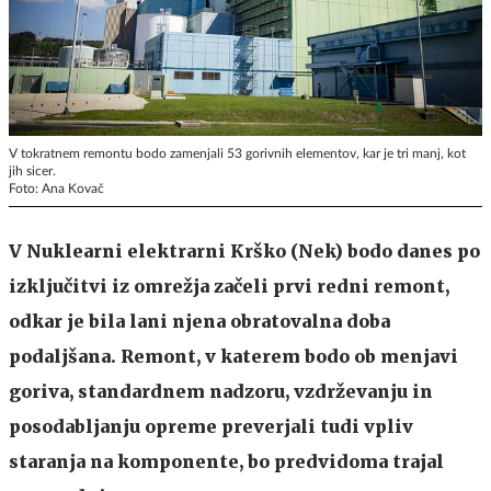
V tokratnem remontu bodo zamenjali 53 gorivnih elementov, kar je tri manj, kot
jih sicer.
Foto: Ana Kovač
V Nuklearni elektrarni Krško (Nek) bodo danes po
izključitvi iz omrežja začeli prvi redni remont,
odkar je bila lani njena obratovalna doba
podaljšana. Remont, v katerem bodo ob menjavi
goriva, standardnem nadzoru, vzdrževanju in
posodabljanju opreme preverjali tudi vpliv
staranja na komponente, bo predvidoma trajal