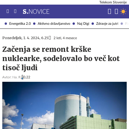
Telekom Slovenije
Energetika 2.0
Aktivno državljanstvo
Naj Digi
Zdravje za jutri
Fi
Ponedeljek, 1. 4. 2024, 6.25
2 leti, 4 mesece
Začenja se remont krške
nuklearke, sodelovalo bo več kot
tisoč ljudi
Avtor:
Na. R.
0,22