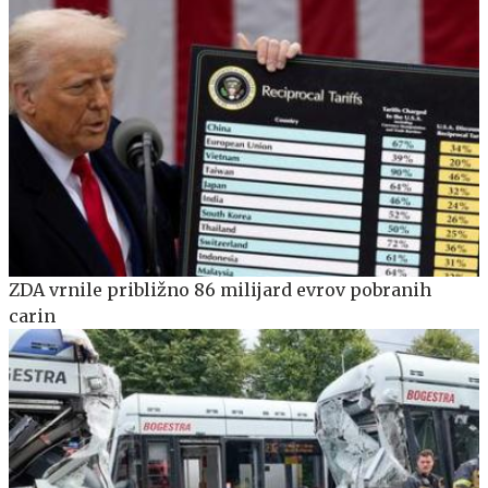
ZDA vrnile približno 86 milijard evrov pobranih
carin