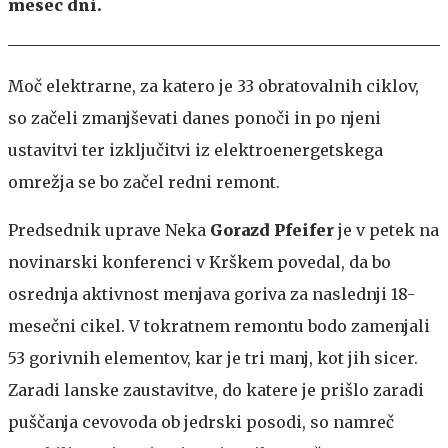
mesec dni.
Moč elektrarne, za katero je 33 obratovalnih ciklov,
so začeli zmanjševati danes ponoči in po njeni
ustavitvi ter izključitvi iz elektroenergetskega
omrežja se bo začel redni remont.
Predsednik uprave Neka
Gorazd Pfeifer
je v petek na
novinarski konferenci v Krškem povedal, da bo
osrednja aktivnost menjava goriva za naslednji 18-
mesečni cikel. V tokratnem remontu bodo zamenjali
53 gorivnih elementov, kar je tri manj, kot jih sicer.
Zaradi lanske zaustavitve, do katere je prišlo zaradi
puščanja cevovoda ob jedrski posodi, so namreč