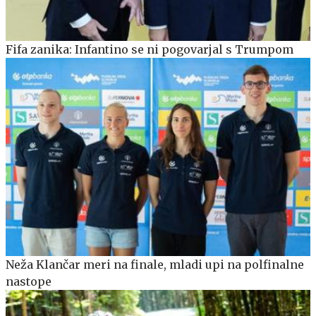
Fifa zanika: Infantino se ni pogovarjal s Trumpom
Neža Klančar meri na finale, mladi upi na polfinalne
nastope