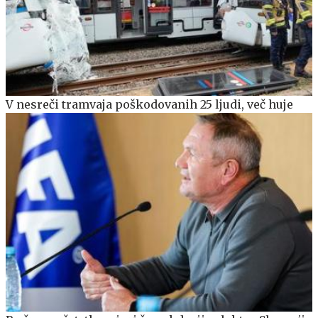
V nesreči tramvaja poškodovanih 25 ljudi, več huje