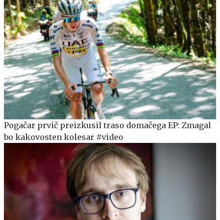
Pogačar prvič preizkusil traso domačega EP: Zmagal
bo kakovosten kolesar #video