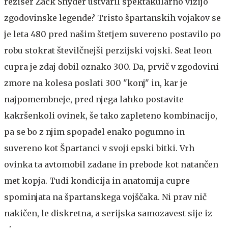
režiser Zack Snyder ustvaril spektakularno vizijo
zgodovinske legende? Tristo špartanskih vojakov se
je leta 480 pred našim štetjem suvereno postavilo po
robu stokrat številčnejši perzijski vojski. Seat leon
cupra je zdaj dobil oznako 300. Da, prvič v zgodovini
zmore na kolesa poslati 300 "konj" in, kar je
najpomembneje, pred njega lahko postavite
kakršenkoli ovinek, še tako zapleteno kombinacijo,
pa se bo z njim spopadel enako pogumno in
suvereno kot Špartanci v svoji epski bitki. Vrh
ovinka ta avtomobil zadane in prebode kot natančen
met kopja. Tudi kondicija in anatomija cupre
spominjata na špartanskega vojščaka. Ni prav nič
nakičen, le diskretna, a serijska samozavest sije iz