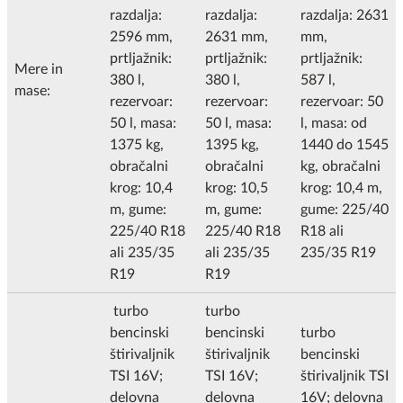
razdalja:
razdalja:
razdalja: 2631
2596 mm,
2631 mm,
mm,
prtljažnik:
prtljažnik:
prtljažnik:
Mere in
380 l,
380 l,
587 l,
mase:
rezervoar:
rezervoar:
rezervoar: 50
50 l, masa:
50 l, masa:
l, masa: od
1375 kg,
1395 kg,
1440 do 1545
obračalni
obračalni
kg, obračalni
krog: 10,4
krog: 10,5
krog: 10,4 m,
m, gume:
m, gume:
gume: 225/40
225/40 R18
225/40 R18
R18 ali
ali 235/35
ali 235/35
235/35 R19
R19
R19
turbo
turbo
bencinski
bencinski
turbo
štirivaljnik
štirivaljnik
bencinski
TSI 16V;
TSI 16V;
štirivaljnik TSI
delovna
delovna
16V; delovna