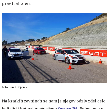
prav teatralen.
Foto: Jure Gregorčič
Na kratkih ravninah se nam je njegov odziv zdel celo
bolj divji kot pri močnejšem
focusu RS
. Poleg tega pa