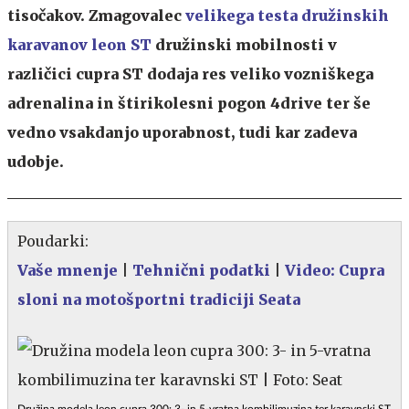
tisočakov. Zmagovalec
velikega testa družinskih
karavanov leon ST
družinski mobilnosti v
različici cupra ST dodaja res veliko vozniškega
adrenalina in štirikolesni pogon 4drive ter še
vedno vsakdanjo uporabnost, tudi kar zadeva
udobje.
Poudarki:
Vaše mnenje
|
Tehnični podatki
|
Video: Cupra
sloni na motošportni tradiciji Seata
Družina modela leon cupra 300: 3- in 5-vratna kombilimuzina ter karavnski ST