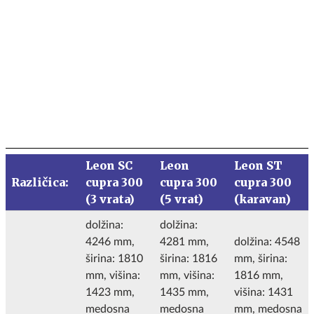
Leon SC
Leon
Leon ST
Različica:
cupra 300
cupra 300
cupra 300
(3 vrata)
(5 vrat)
(karavan)
dolžina:
dolžina:
4246 mm,
4281 mm,
dolžina: 4548
širina: 1810
širina: 1816
mm, širina:
mm, višina:
mm, višina:
1816 mm,
1423 mm,
1435 mm,
višina: 1431
medosna
medosna
mm, medosna