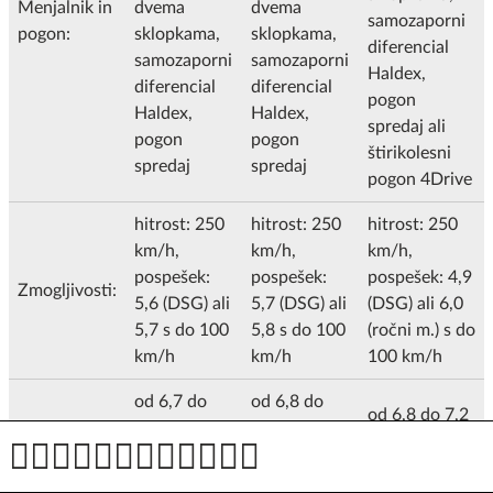
Menjalnik in
dvema
dvema
samozaporni
pogon:
sklopkama,
sklopkama,
diferencial
samozaporni
samozaporni
Haldex,
diferencial
diferencial
pogon
Haldex,
Haldex,
spredaj ali
pogon
pogon
štirikolesni
spredaj
spredaj
pogon 4Drive
hitrost: 250
hitrost: 250
hitrost: 250
km/h,
km/h,
km/h,
pospešek:
pospešek:
pospešek: 4,9
Zmogljivosti:
5,6 (DSG) ali
5,7 (DSG) ali
(DSG) ali 6,0
5,7 s do 100
5,8 s do 100
(ročni m.) s do
km/h
km/h
100 km/h
od 6,7 do
od 6,8 do
od 6,8 do 7,2
6,9 l/100
6,9 l/100
Poraba in
l/100 km, od
km, od 153
km, od 156
izpusti:
156 do 164 g
do 158 g
do 158 g