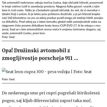
Tak avtomobil nedvomno vzbuja močna čustva, daje občutek hitrosti, pozornosti
in krepi ostrino čutil in zavedanja prostora. Njegova fizika govori, voznik z njim
bere in čuti cesto. Težko je z besedami opisati občutek, ko veš, da si ravnokar v
idealni liniji z avtom, ki je lahko prav pohlevno družinski, a je pri hitrosti krepko
nad 160 kilometrov na uro za seboj pravkar pustil enega od srednje hitrih zavojev
na dirkališču. Pred seboj pa v istem trenutku gledaš velik usmerjevalnik zraka na
njegovem čisto pravem dirkaškem bratu leonu CUP EVO 17, ki že vstopa v nov
zavoj. Seat se s tem avtomobilom znova vrača k svojemu izvirnemu sloganu, saj
veste, avtomobil čustev, pravi toro.
Foto: Seat
Opa! Družinski avtomobil z
zmogljivostjo porscheja 911 …
Foto: Seat
Do nedavnega smo pri cupri pogrešali štirikolesni
pogon, saj kljub diferencialni zapori taka moč,