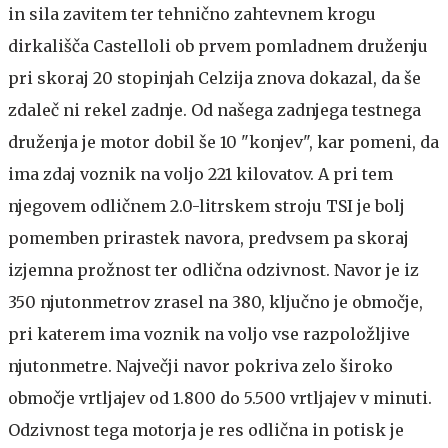
in sila zavitem ter tehnično zahtevnem krogu
dirkališča Castelloli ob prvem pomladnem druženju
pri skoraj 20 stopinjah Celzija znova dokazal, da še
zdaleč ni rekel zadnje. Od našega zadnjega testnega
druženja je motor dobil še 10 "konjev", kar pomeni, da
ima zdaj voznik na voljo 221 kilovatov. A pri tem
njegovem odličnem 2.0-litrskem stroju TSI je bolj
pomemben prirastek navora, predvsem pa skoraj
izjemna prožnost ter odlična odzivnost. Navor je iz
350 njutonmetrov zrasel na 380, ključno je območje,
pri katerem ima voznik na voljo vse razpoložljive
njutonmetre. Največji navor pokriva zelo široko
območje vrtljajev od 1.800 do 5.500 vrtljajev v minuti.
Odzivnost tega motorja je res odlična in potisk je