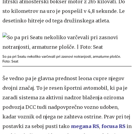
litrski atmosferski bokser motor z 265 kilovati. Do
sto kilometrov na uro je pospešil v 4,8 sekunde. Le
desetinko hitreje od tega družinskega atleta.
So pa pri Seatu nekoliko varčevali pri zasnovi notranjosti, armaturne plošče.
Foto: Seat
Še vedno pa je glavna prednost leona cupre njegov
dvojni značaj. To je resen športni avtomobil, ki pa je
zaradi sistema za aktivni nadzor blaženja oziroma
podvozja DCC tudi nadpovprečno vozno udoben,
kadar voznik od njega ne zahteva ostrine. Prav pri tej
postavki za seboj pusti tako
megana RS
,
focusa RS
in