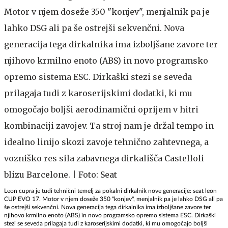
Leon cupra je tudi tehnični temelj za pokalni dirkalnik nove generacije: seat leon
CUP EVO 17. Motor v njem doseže 350 "konjev", menjalnik pa je lahko DSG ali pa
še ostrejši sekvenčni. Nova generacija tega dirkalnika ima izboljšane zavore ter
njihovo krmilno enoto (ABS) in novo programsko opremo sistema ESC. Dirkaški
stezi se seveda prilagaja tudi z karoserijskimi dodatki, ki mu omogočajo boljši