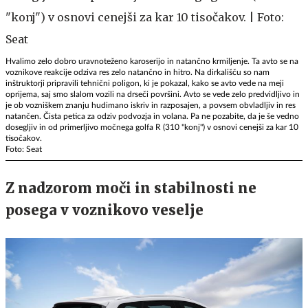
Hvalimo zelo dobro uravnoteženo karoserijo in natančno krmiljenje. Ta avto se na
voznikove reakcije odziva res zelo natančno in hitro. Na dirkališču so nam
inštruktorji pripravili tehnični poligon, ki je pokazal, kako se avto vede na meji
oprijema, saj smo slalom vozili na drseči površini. Avto se vede zelo predvidljivo in
je ob vozniškem znanju hudimano iskriv in razposajen, a povsem obvladljiv in res
natančen. Čista petica za odziv podvozja in volana. Pa ne pozabite, da je še vedno
dosegljiv in od primerljivo močnega golfa R (310 "konj") v osnovi cenejši za kar 10
tisočakov.
Foto: Seat
Z nadzorom moči in stabilnosti ne
posega v voznikovo veselje