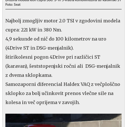
Foto: Seat
Najbolj zmogljiv motor 2.0 TSI v zgodovini modela
cupra: 221 kW in 380 Nm.
4,9 sekunde od nič do 100 kilometrov na uro
(4Drive ST in DSG-menjalnik).
štirikolesni pogon 4Drive pri različici ST
(karavan), šeststopenjski ročni ali DSG-menjalnik
z dvema sklopkama.
Samozaporni diferencial Haldex VAQ z večploščno
sklopko za bolj učinkovit prenos vlečne sile na
kolesa in več oprijema v zavojih.