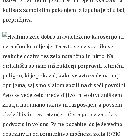
DSG-menjalnikom je šlo res hitreje in vsa zvočna
kulisa z zamolklim pokanjem iz izpuha je bila bolj
prepričljiva.