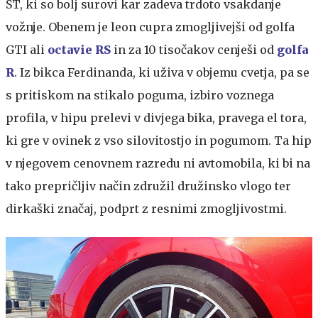
ST, ki so bolj surovi kar zadeva trdoto vsakdanje
vožnje. Obenem je leon cupra zmogljivejši od golfa
GTI ali
octavie RS
in za 10 tisočakov cenješi od
golfa
R
. Iz bikca Ferdinanda, ki uživa v objemu cvetja, pa se
s pritiskom na stikalo poguma, izbiro voznega
profila, v hipu prelevi v divjega bika, pravega el tora,
ki gre v ovinek z vso silovitostjo in pogumom. Ta hip
v njegovem cenovnem razredu ni avtomobila, ki bi na
tako prepričljiv način združil družinsko vlogo ter
dirkaški značaj, podprt z resnimi zmogljivostmi.