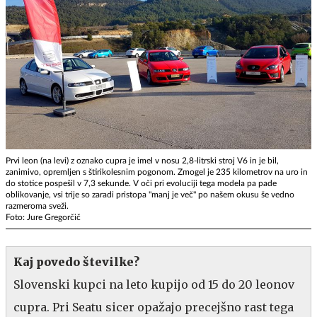
Prvi leon (na levi) z oznako cupra je imel v nosu 2,8-litrski stroj V6 in je bil,
zanimivo, opremljen s štirikolesnim pogonom. Zmogel je 235 kilometrov na uro in
do stotice pospešil v 7,3 sekunde. V oči pri evoluciji tega modela pa pade
oblikovanje, vsi trije so zaradi pristopa "manj je več" po našem okusu še vedno
razmeroma sveži.
Foto: Jure Gregorčič
Kaj povedo številke?
Slovenski kupci na leto kupijo od 15 do 20 leonov
cupra. Pri Seatu sicer opažajo precejšno rast tega