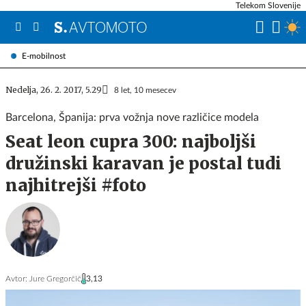
Telekom Slovenije
E-mobilnost
Nedelja, 26. 2. 2017, 5.29
8 let, 10 mesecev
Barcelona, Španija: prva vožnja nove različice modela
Seat leon cupra 300: najboljši
družinski karavan je postal tudi
najhitrejši #foto
Avtor:
Jure Gregorčič
3,13