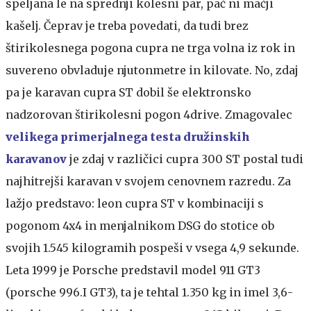
speljana le na sprednji kolesni par, pač ni mačji
kašelj. Čeprav je treba povedati, da tudi brez
štirikolesnega pogona cupra ne trga volna iz rok in
suvereno obvladuje njutonmetre in kilovate. No, zdaj
pa je karavan cupra ST dobil še elektronsko
nadzorovan štirikolesni pogon 4drive. Zmagovalec
velikega primerjalnega testa družinskih
karavanov
je zdaj v različici cupra 300 ST postal tudi
najhitrejši karavan v svojem cenovnem razredu. Za
lažjo predstavo: leon cupra ST v kombinaciji s
pogonom 4x4 in menjalnikom DSG do stotice ob
svojih 1.545 kilogramih pospeši v vsega 4,9 sekunde.
Leta 1999 je Porsche predstavil model 911 GT3
(porsche 996.I GT3), ta je tehtal 1.350 kg in imel 3,6-