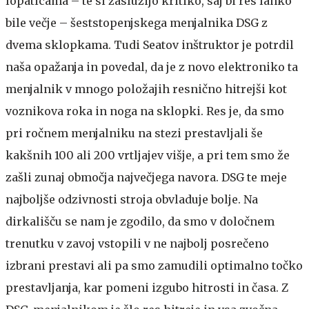
lopaticama – te si zaslužijo kritiko, saj bi res lahko
bile večje – šeststopenjskega menjalnika DSG z
dvema sklopkama. Tudi Seatov inštruktor je potrdil
naša opažanja in povedal, da je z novo elektroniko ta
menjalnik v mnogo položajih resnično hitrejši kot
voznikova roka in noga na sklopki. Res je, da smo
pri ročnem menjalniku na stezi prestavljali še
kakšnih 100 ali 200 vrtljajev višje, a pri tem smo že
zašli zunaj območja največjega navora. DSG te meje
najboljše odzivnosti stroja obvladuje bolje. Na
dirkališču se nam je zgodilo, da smo v določnem
trenutku v zavoj vstopili v ne najbolj posrečeno
izbrani prestavi ali pa smo zamudili optimalno točko
prestavljanja, kar pomeni izgubo hitrosti in časa. Z