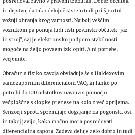
posredoval ravno v pravem trenutku. Dober občutek
in dejstvo, da tako delujoč sistem tudi pri športni
vožnji ohranja krog varnosti. Najbolj veščim
voznikom pa ponuja tudi tisti prvinski občutek "jaz
in stroj", saj je elektronsko podporo stabilnosti
mogoče na željo povsem izklopiti. A ni potrebe,
verjemite.
Obračun s fiziko zavoja obvladuje še s Haldexovim
samozapornim diferencialom VAQ, ki lahko po
potrebi do 100 odstotkov navora s pomočjo
večploščne sklopke prenese na kolo z več oprijema.
Senzorji sproti spremljajo dogajanje na pogonski osi
in takoj javijo, kako močno mora posredovati
diferencialna zapora. Zadeva deluje zelo dobro in tudi