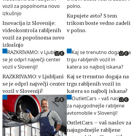
Kupujete avto? S tem
Inovacija iz Slovenije:
trikom boste vedno zadeli
videokontrola rabljenih
v polno.
vozil za popolnoma novo
izkušnjo
RAZKRIVAMO: v Ljubljani
Kaj se trenutno dogaja na
se je odprl največji center
trgu rabljenih vozil in
vozil v Sloveniji!
katera so najbolj iskana?
OutletCars – vaš naslov za
najugodnejše rabljene