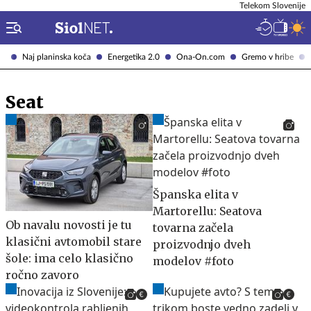
Telekom Slovenije
Naj planinska koča
Energetika 2.0
Ona-On.com
Gremo v hribe
Seat
Španska elita v
Martorellu: Seatova
Ob navalu novosti je tu
tovarna začela
klasični avtomobil stare
proizvodnjo dveh
šole: ima celo klasično
modelov #foto
ročno zavoro