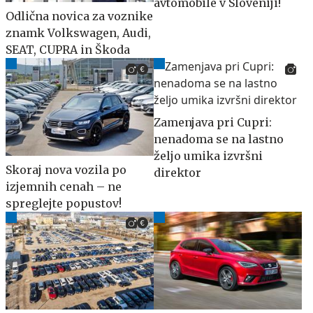
avtomobile v Sloveniji!
Odlična novica za voznike
znamk Volkswagen, Audi,
SEAT, CUPRA in Škoda
Zamenjava pri Cupri:
nenadoma se na lastno
željo umika izvršni
Skoraj nova vozila po
direktor
izjemnih cenah – ne
spreglejte popustov!