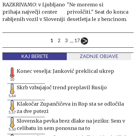
RAZKRIVAMO: v Ljubljano
"Ne moremo si
prihaja največji center
privoščiti." Seat do konca
rabljenih vozil v Sloveniji
desetletja le z bencinom.
...
1
2
3
17
KAJ BERETE
ZADNJE OBJAVE
Konec veselja: Janković preklical ukrep
10
Skrb vzbujajoč trend preplavil Rusijo
5,64
Klakočar Zupančičeva in Rop sta se odločila
za dve potezi
5,57
Slovenska pevka brez dlake na jeziku: Sem v
celibatu in sem ponosna na to
5,50