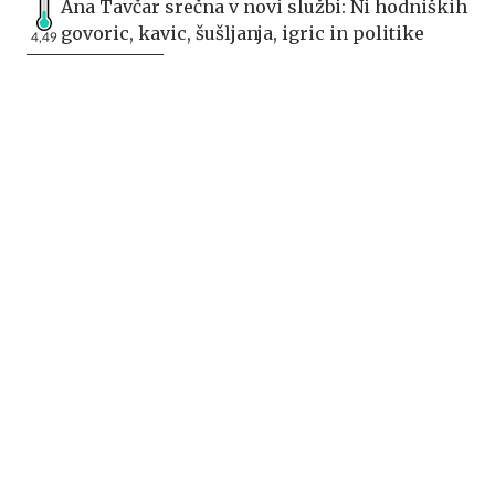
Ana Tavčar srečna v novi službi: Ni hodniških
govoric, kavic, šušljanja, igric in politike
4,49