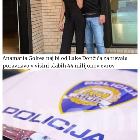
Anamaria Goltes naj bi od Luke Dončića zahtevala
poravnavo v višini slabih 44 milijonov evrov