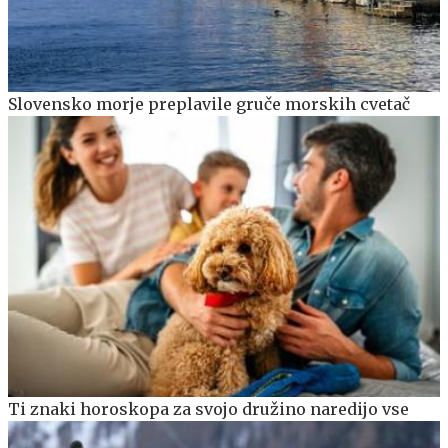
Slovensko morje preplavile gruče morskih cvetač
Ti znaki horoskopa za svojo družino naredijo vse