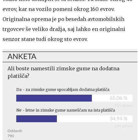
evrov, kar na vozilo pomeni okrog 160 evrov.
Originalna oprema je po besedah avtomobilskih
trgovcev še veliko dražja, saj lahko en originalni
senzor stane tudi okrog sto evrov.
ANKETA
Ali boste namestili zimske gume na dodatna
platišča?
Da - za zimske gume uporabljam dodatna platišča
65,06 %
514 glasov
Ne - letne in zimske gume nameščam na ista platišča
34,94 %
276 glasov
Oddanih
790