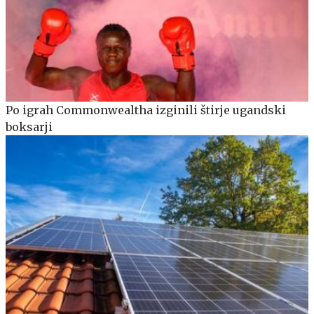
Po igrah Commonwealtha izginili štirje ugandski
boksarji