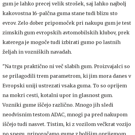
gum je lahko precej velik strošek, saj lahko najbolj
kakovostna 16-palčna guma stane tudi blizu sto
evrov. Zelo dober pripomoček pri nakupu gum je test
zimskih gum evropskih avtomobilskih klubov, prek
katerega je mogoče tudi izbirati gumo po lastnih
željah in vozniških navadah.
"Na trgu praktično ni več slabih gum. Proizvajalci so
se prilagodili trem parametrom, ki jim mora danes v
Evropski uniji ustrezati vsaka guma. To so oprijem
na mokri cesti, kotalni upor in glasnost gum.
Vozniki gume iščejo različno. Mnogo jih sledi
neodvisnim testom ADAC, mnogi pa pred nakupom
iščejo tudi nasvet. Tistim, ki z vozilom večkrat vozijo
po snegu, priporočamo gume z boljšim oprijemom