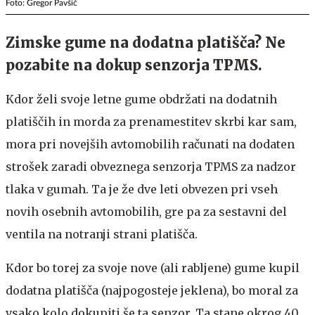
Foto: Gregor Pavšič
Zimske gume na dodatna platišča? Ne
pozabite na dokup senzorja TPMS.
Kdor želi svoje letne gume obdržati na dodatnih
platiščih in morda za prenamestitev skrbi kar sam,
mora pri novejših avtomobilih računati na dodaten
strošek zaradi obveznega senzorja TPMS za nadzor
tlaka v gumah. Ta je že dve leti obvezen pri vseh
novih osebnih avtomobilih, gre pa za sestavni del
ventila na notranji strani platišča.
Kdor bo torej za svoje nove (ali rabljene) gume kupil
dodatna platišča (najpogosteje jeklena), bo moral za
vsako kolo dokupiti še ta senzor. Ta stane okrog 40