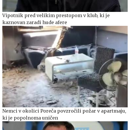
Vipotnik pred velikim prestopom v klub, ki je
kaznovan zaradi hude afere
Nemci v okolici Poreča povzročili požar v apartmaju,
ki je popolnoma uničen