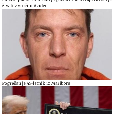
živali v vročini #video
Pogrešan je 45-letnik iz Maribora