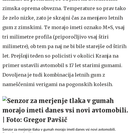
zimska oprema obvezna. Temperature so prav tako
že zelo nizke, zato je skrajni čas za menjavo letnih
gum z zimskimi. Te morajo imeti oznako M+S, vsaj
tri milimetre profila (priporočljivo vsaj štiri
milimetre), ob tem pa naj ne bi bile starejše od štirih
let. Prejšnji teden so policisti v okolici Kranja na
primer ustavili avtomobil s 17 let starimi gumami.
Dovoljena je tudi kombinacija letnih gum z
nameščenimi verigami na pogonskih kolesih.
Senzor za merjenje tlaka v gumah morajo imeti danes vsi novi avtomobili.