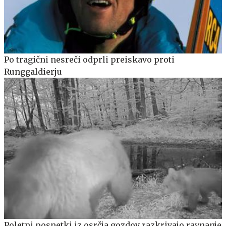
Po tragični nesreči odprli preiskavo proti
Runggaldierju
Poletni posnetki iz osrčja gozdov razkrivajo ravnanje