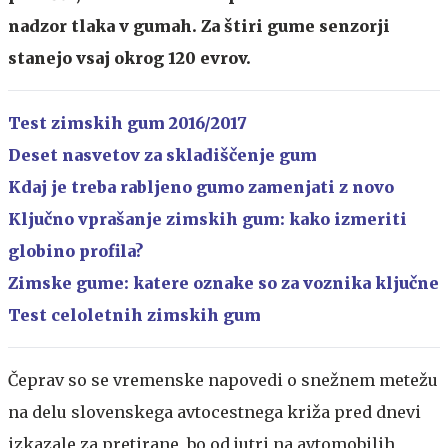
nadzor tlaka v gumah. Za štiri gume senzorji
stanejo vsaj okrog 120 evrov.
Test zimskih gum 2016/2017
Deset nasvetov za skladiščenje gum
Kdaj je treba rabljeno gumo zamenjati z novo
Ključno vprašanje zimskih gum: kako izmeriti
globino profila?
Zimske gume: katere oznake so za voznika ključne
Test celoletnih zimskih gum
Čeprav so se vremenske napovedi o snežnem metežu
na delu slovenskega avtocestnega križa pred dnevi
izkazale za pretirane, bo od jutri na avtomobilih