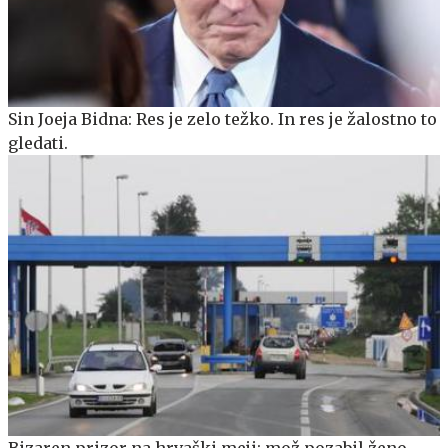
Sin Joeja Bidna: Res je zelo težko. In res je žalostno to
gledati.
Bizaren prizor na hrvaški meji: mož pozabil ženo