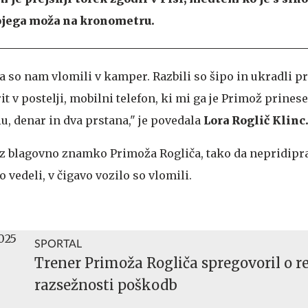
ojega moža na kronometru.
 so nam vlomili v kamper. Razbili so šipo in ukradli p
rit v postelji, mobilni telefon, ki mi ga je Primož prinese
u, denar in dva prstana," je povedala
Lora Roglič Klinc
z blagovno znamko Primoža Rogliča, tako da nepridipr
 vedeli, v čigavo vozilo so vlomili.
SPORTAL
Trener Primoža Rogliča spregovoril o r
razsežnosti poškodb