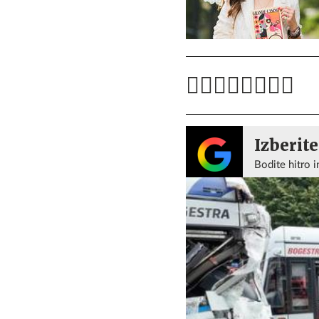
Izberite
Bodite hitro i