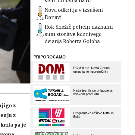
sem ponosna na to
Nova odkritja v izsušeni
Donavi
5,32
Rok Snežič policiji naznanil
sum storitve kaznivega
4,80
dejanja Roberta Goloba
njigo z
enju z
zkrila pa je
novoma