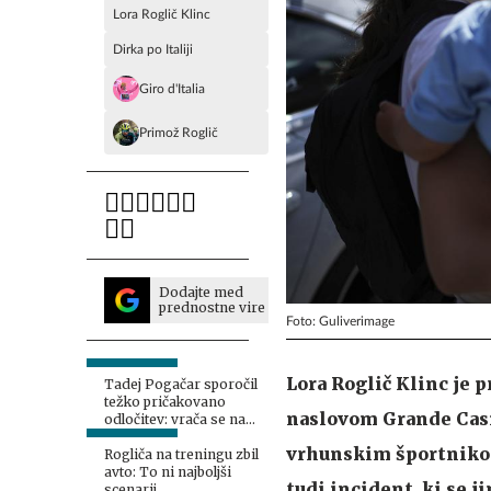
Lora Roglič Klinc
Dirka po Italiji
Giro d'Italia
Primož Roglič
Dodajte med
prednostne vire
Foto: Guliverimage
Lora Roglič Klinc je 
Tadej Pogačar sporočil
težko pričakovano
naslovom Grande Casin
odločitev: vrača se na
Vuelto!
vrhunskim športniko
Rogliča na treningu zbil
avto: To ni najboljši
tudi incident, ki se j
scenarij