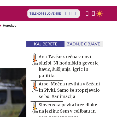
TELEKOM SLOVENIJE
Horoskop
KAJ BERETE
ZADNJE OBJAVE
Ana Tavčar srečna v novi
službi: Ni hodniških govoric,
7,83
kavic, šušljanja, igric in
politike
Arso: Močna nevihta v Sežani
in Pivki. Samo še stopnjevalo
7,79
se bo. #animacija
Slovenska pevka brez dlake
na jeziku: Sem v celibatu in
6,88