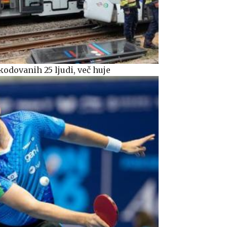
odovanih 25 ljudi, več huje