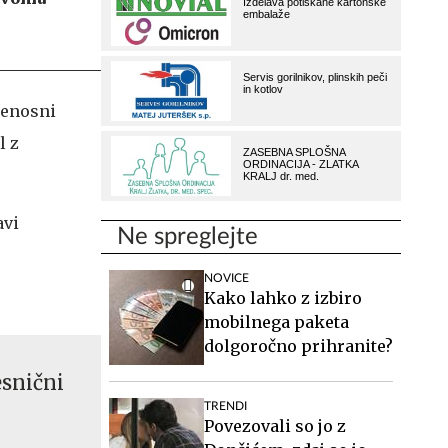
renosni
l z
.
avi
Ne spreglejte
NOVICE
Kako lahko z izbiro
mobilnega paketa
dolgoročno prihranite?
esnični
TRENDI
Povezovali so jo z