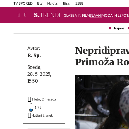
Info in obvestila
Tehnik
TV SPORED
Bizi
Najdi.si
Itis.si
1188
GLASBA IN FILM
SLAVNI
MODA IN LEPOT
Trajnost
Nepridiprav
Avtor:
R. Sp.
Primoža Ro
Sreda,
28. 5. 2025,
15.50
1 leto, 2 meseca
1,93
Natisni članek