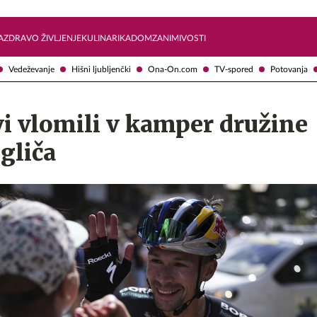
Želite prejemati e-novice?
Uživajmo pametno
A
ZDRAVO ŽIVLJENJE
KULINARIKA
DOM
ZANIMIVOSTI
Vedeževanje
Hišni ljubljenčki
Ona-On.com
TV-spored
Potovanja
i vlomili v kamper družine
gliča