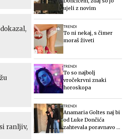
Dončićem, zdaj so jo
ujeli z novim
 dokazal,
TRENDI
To ni nekaj, s čimer
moraš živeti
TRENDI
To so najbolj
ožu
vročekrvni znaki
horoskopa
TRENDI
Anamaria Goltes naj bi
od Luke Dončića
i ranljiv,
zahtevala poravnavo v
višini slabih 44