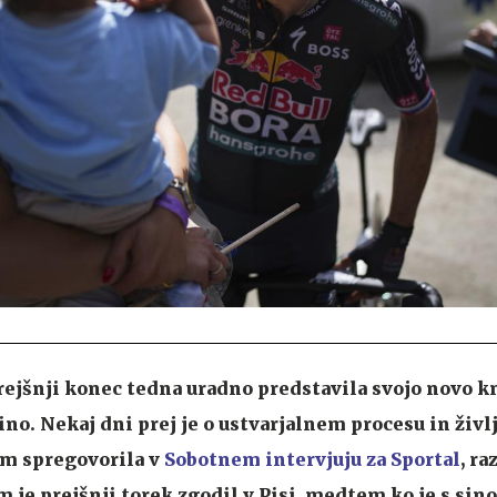
prejšnji konec tedna uradno predstavila svojo novo k
o. Nekaj dni prej je o ustvarjalnem procesu in življ
m spregovorila v
Sobotnem intervjuju za Sportal
, ra
im je prejšnji torek zgodil v Pisi, medtem ko je s si