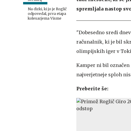
spremljala nastop sv
Na dirki, ki jo je Roglič
odpovedal, prva etapa
kolesarjema Visme
"Dobesedno sredi dneva
računalnik, ki je bil sk
olimpijskih iger v Toki
Kamper ni bil označen 
najverjetneje sploh niso
Preberite še: