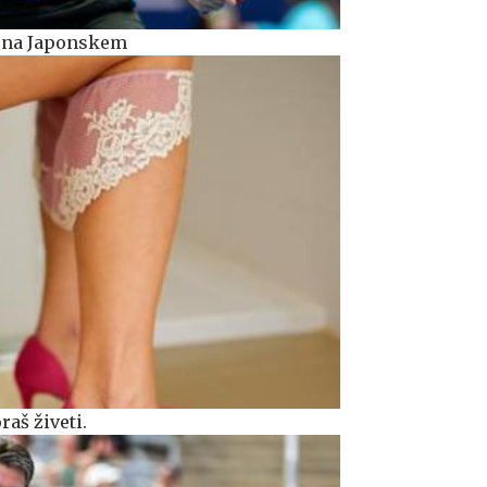
d na Japonskem
raš živeti.